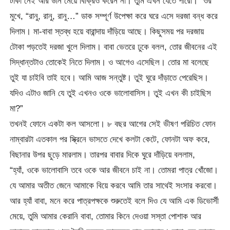
টাকা নেই আর উনি মেয়ে বিক্রিও করেন না। তুমি এখন যেতে পারো।” ওর
মুখে, “রানু, রানু, রানু…” ডাক সম্পূর্ণ উপেক্ষা করে ঘরে এসে দরজা বন্ধ করে
দিলাম। মা-বাবা স্তব্ধ হয়ে বারান্দায় দাঁড়িয়ে আছে। কিছুসময় পর দরজায়
টোকা পড়তেই দরজা খুলে দিলাম। বাবা ভেতরে ঢুকে বলল, তোর জীবনের এই
সিদ্ধান্তটাও তোকেই নিতে দিলাম। ও আগেও এসেছিল। তোর মা বলেছে
তুই যা চাইবি তাই হবে। আমি আজ সন্তুষ্ট। তুই ঘুরে দাঁড়াতে পেরেছিস।
যদিও এটাও জানি যে তুই এখনও ওকে ভালোবাসিস। তুই এখন কী চাইছিস
মা?”
তখনই ফোনে একটা কল আসলো। ৮ বছর আগের সেই ভীষণ পরিচিত ফোন
নাম্বারটা এতকাল পর স্ক্রিনে ভাসতে দেখে কলটা কেটে, ফোনটা অফ করে,
বিছানার উপর ছুড়ে মারলাম। তারপর বাবার দিকে ঘুরে দাঁড়িয়ে বললাম,
“হ্যাঁ, ওকে ভালোবাসি তবে ওকে আর জীবনে চাই না। তোমরা পাত্র খোঁজো।
যে আমার অতীত জেনে আমাকে বিয়ে করবে আমি তার সাথেই সংসার করবো।
আর হ্যাঁ বাবা, মনে করে পাত্রপক্ষকে শুরুতেই বলে দিও যে আমি এক ডিভোর্সী
মেয়ে, তুমি আমার কেরানি বাবা, তোমার কিনে দেওয়া সস্তা পোশাক আর