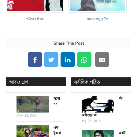
তমিজের বিস্ময়
সামনে সমুদ্র নীল
Share This Post
আরও গল্প
সর্বাধিক পঠিত
ভুলো
বউ
মন
অফিসের বস
ফেব্রু. 22, 2020
জানু. 23, 2018
এক
টুকরো
একটি