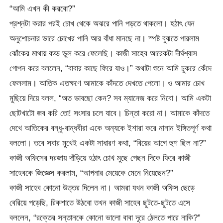
“আমি এখন কী করবো?”
প্রশ্নটা করার পরই চোখ থেকে অঝরে পানি পড়তে থাকলো। হঠাৎ যেন
অনুশোচনার ভারে চোখের পানি আর বাঁধা মানছে না। স্পষ্ট বুঝতে পারলাম
ঝোঁকের মাথায় বড্ড ভুল করে ফেলেছি। কাজী সাহেব আরেকটা দীর্ঘশ্বাস
গোপন করে বললেন, “বাবার কাছে ফিরে যাও।” কথাটা শুনে আমি ঢুকরে কেঁদে
ফেললাম। আতিক এতক্ষণে আমাকে কাঁদতে দেখতে পেলো। ও আমার চোখ
মুছিয়ে দিয়ে বলল, “অত ভাবছো কেন? সব ম্যানেজ করে নিবো। আমি একটা
ছোটখাটো জব করি তো! সংসার চলে যাবে। চিন্তা করো না। আমাকে কাঁদতে
দেখে আতিকের বন্ধু-বান্ধবীরা একে অন্যকে ইশারা করে নানান ইঙ্গিতপূর্ণ কথা
বললো। তবে সবার মুখেই একটা সাধারণ কথা, “বিয়ের আগে হুশ ছিল না?”
কাজী অফিসের দরজায় দাঁড়িয়ে হঠাৎ চোখ মুছে পেছন দিকে ফিরে কাজী
সাহেবকে জিজ্ঞেস করলাম, “আপনার মেয়েকে মেনে নিয়েছেন?”
কাজী সাহেব কোনো উত্তর দিলেন না। আমরা যখন কাজী অফিস ছেড়ে
বেরিয়ে পড়েছি, রিকশাতে উঠবো তখন কাজী সাহেব ছুটতে-ছুটতে এসে
বললেন, “রক্তের সন্তানকে কোনো ভালো বাবা দূরে ঠেলতে পারে নাকি?”