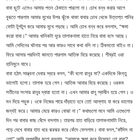
বাবা ছুটে এসেও আমার পতন ঠেকাতে পারলো না। চোখ বন্ধ করার আগে
বুঝতে পারলাম আমার মুখের উপর ঝুঁকে থাকা বাবার চোখ থেকে উত্তপ্ত পানির
ফোটা টুপটুপ করে আমার মুখে পড়ছে। আমি চোখ বন্ধ করে বললাম, “ক্ষমা
করো বাবা।” আমার খানিকটা দূরে তালাকনামা হাতে নিয়ে বাবা বসে আছে।
আমি সেদিনের ঘটনার পর আর কারও সাথে কথা বলি না। ঠিকমতো খাইও না।
ফিরে আসার পরদিনই জানতে পারলাম আতিক বিয়ে করেছে। শীঘ্রই ওরা
হানিমুনে যাবে।
বাবা হঠাৎ সান্ত্বনা দেবার স্বরে বলল, “কী বলো রানুর মা? একদিকে কিন্তু
ভালোই হলো। তালাক হয়ে গেল। আতিক আবার বিয়ে করেছে। ওরকম
সতীনের সংসার রানুর দ্বারা হতো না। এখন আমার রানু স্বাধীন হয়ে গেল। ও
মন দিয়ে পড়ুক। ওকে নিজের পায়ে দাঁড়াতে হবে তো! আল্লাহ যা করে ভালোর
জন্যই করে। আমার মেয়ে কারও বোঝা না।” কথাগুলো শুনে আমি এতগুলো
দিন পর বাবার কাছ ঘেঁসে বসলাম। তারপর হাত বাড়িয়ে তালাকনামাটা নিয়ে,
পড়ে দেখে বাবার হাত ধরে ঝরঝর করে কেঁদে ফেললাম। বাবা বলল,”কাঁদিস না
তো!” আমি অপরাধীর মতো বললাম, “আমাকে ক্ষমা করে দিয়েছো তো বাবা?