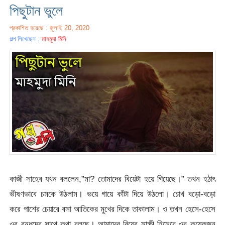
পিছুটান ভুলে
প্রকাশিত হয়েছে : জুলাই 20, 2020
গল্প লিখেছেন :
মাহমুদা মিনি
কাজী সাহেব যখন বললেন,”মা? তোমাদের বিয়েটা হয়ে গিয়েছে।” তখন হঠাৎ
ভীষণভাবে চমকে উঠলাম। ভয়ে গায়ে কাঁটা দিয়ে উঠলো। চোখ বড়ো-বড়ো
করে পাশের চেয়ারে বসা আতিকের মুখের দিকে তাকালাম। ও তখন হেসে-হেসে
ওর বন্ধুদের সাথে কথা বলছে। আমাদের বিয়ের সাক্ষী হিসেবে ওর কয়েকজন