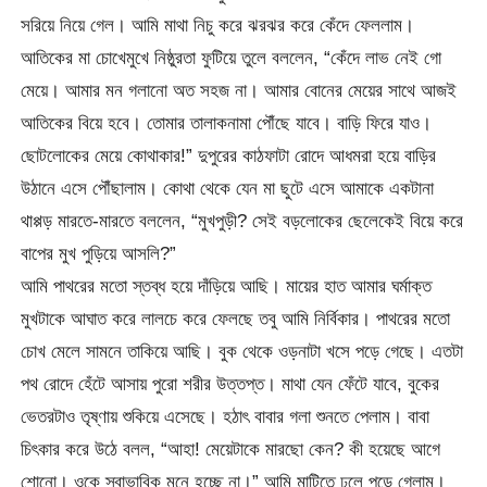
সরিয়ে নিয়ে গেল। আমি মাথা নিচু করে ঝরঝর করে কেঁদে ফেললাম।
আতিকের মা চোখেমুখে নিষ্ঠুরতা ফুটিয়ে তুলে বললেন, “কেঁদে লাভ নেই গো
মেয়ে। আমার মন গলানো অত সহজ না। আমার বোনের মেয়ের সাথে আজই
আতিকের বিয়ে হবে। তোমার তালাকনামা পৌঁছে যাবে। বাড়ি ফিরে যাও।
ছোটলোকের মেয়ে কোথাকার!” দুপুরের কাঠফাটা রোদে আধমরা হয়ে বাড়ির
উঠানে এসে পৌঁছালাম। কোথা থেকে যেন মা ছুটে এসে আমাকে একটানা
থাপ্পড় মারতে-মারতে বললেন, “মুখপুড়ী? সেই বড়লোকের ছেলেকেই বিয়ে করে
বাপের মুখ পুড়িয়ে আসলি?”
আমি পাথরের মতো স্তব্ধ হয়ে দাঁড়িয়ে আছি। মায়ের হাত আমার ঘর্মাক্ত
মুখটাকে আঘাত করে লালচে করে ফেলছে তবু আমি নির্বিকার। পাথরের মতো
চোখ মেলে সামনে তাকিয়ে আছি। বুক থেকে ওড়নাটা খসে পড়ে গেছে। এতটা
পথ রোদে হেঁটে আসায় পুরো শরীর উত্তপ্ত। মাথা যেন ফেঁটে যাবে, বুকের
ভেতরটাও তৃষ্ণায় শুকিয়ে এসেছে। হঠাৎ বাবার গলা শুনতে পেলাম। বাবা
চিৎকার করে উঠে বলল, “আহা! মেয়েটাকে মারছো কেন? কী হয়েছে আগে
শোনো। ওকে স্বাভাবিক মনে হচ্ছে না।” আমি মাটিতে ঢলে পড়ে গেলাম।