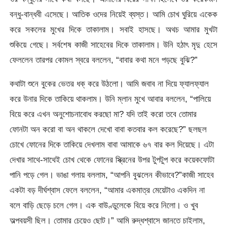
বন্ধু-বান্ধবী এসেছে। আতিক ওদের নিয়েই ব্যস্ত। আমি চোখ ঘুরিয়ে একেক
করে সকলের মুখের দিকে তাকালাম। সবাই হাসছে। অথচ আমার মুখটা
শুকিয়ে গেছে। সর্বশেষ কাজী সাহেবের দিকে তাকালাম। উনি হঠাৎ মৃদু হেসে
ফেললেন তারপর কোমল স্বরে বললেন, “বাবার কথা মনে পড়ছে বুঝি?”
কথাটা শুনে বুকের ভেতর ধক্ করে উঠলো। আমি জবাব না দিয়ে ফ্যালফ্যাল
করে উনার দিকে তাকিয়ে থাকলাম। উনি ম্লান মুখে আবার বললেন, “পালিয়ে
বিয়ে করে এখন অনুশোচনাবোধ করছো মা? যদি তাই করো তবে তোমার
ফোনটা অন করো বা অন থাকলে দেখো বাবা কতবার কল করেছে?” ছলছল
চোখে ফোনের দিকে তাকিয়ে দেখলাম বাবা আমাকে ৬৭ বার কল দিয়েছে। এটা
দেখার সাথে-সাথেই চোখ থেকে ফোনের স্ক্রিনের উপর টুপটুপ করে কয়েকফোটা
পানি পড়ে গেল। ভাঙা গলায় বললাম, “আপনি বুঝলেন কীভাবে?”কাজী সাহেব
একটা বড় দীর্ঘশ্বাস ফেলে বললেন, “আমার একমাত্র মেয়েটাও একদিন না
বলে বাড়ি ছেড়ে চলে গেল। এক বাউণ্ডুলেকে বিয়ে করে নিলো। ও খুব
অল্পবয়সী ছিল। তোমার চেয়েও ছোট।” আমি রুদ্ধশ্বাসে জানতে চাইলাম,