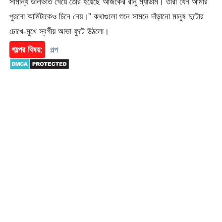
সামান্য ডালভাত খেয়ে তৈরি হয়েছে আজকের রানু ম্যাডাম। তারা যেন আমার
পুরনো আমিটাকেও চিনে নেয়।” কথাগুলো শুনে সামনে দাঁড়ানো মানুষ দুটোর
চোখে-মুখে স্বর্গীয় আভা ফুটে উঠলো।
গল্পের বিষয়:
গল্প