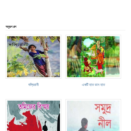
অনুরূপ গল্প
দস্যিরানী
একটি হাত ডান হাত