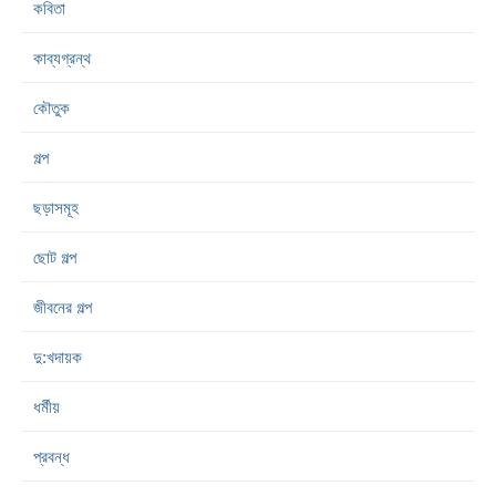
কবিতা
কাব্যগ্রন্থ
কৌতুক
গল্প
ছড়াসমূহ
ছোট গল্প
জীবনের গল্প
দু:খদায়ক
ধর্মীয়
প্রবন্ধ