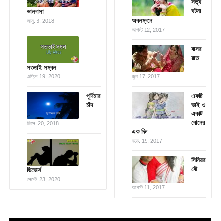
সত্য
ঘটনা
ভালবাসা
অবলম্বনে
জানু. 3, 2018
আগস্ট 12, 2017
বাসর
রাত
সততাই সম্বল
এপ্রিল 19, 2020
জুন 17, 2017
পূর্ণিমার
একটি
চাঁদ
ভাই ও
একটি
বোনের
ডিসে. 20, 2018
এক দিন
নভে. 19, 2017
সিনিয়র
বৌ
ডিভোর্স
সেপ্টে. 23, 2020
আগস্ট 11, 2017