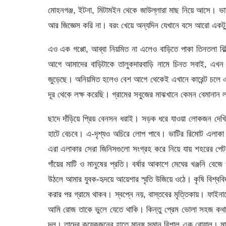
মোহনগঞ্জ, ইটনা, মিটামইন থেকে জাউল্লারা মাছ নিয়ে আসে। ভ
আর জিজ্ঞেস করি না। বরং খেয়ে অন্যদিন যেখানে বসে আরো একটু
এও এক গপ্পো, আব্বা নিয়মিত না এলেও বাড়িতে পাকা তিনতলা বিল
আগে আমাদের বাড়িটাকে তালুকদারবাড়ি নামে চিনত সবাই, এখন 
জুড়েছে। অনিয়মিত হলেও বেশ আগে থেকেই এখানে কারেন্ট চলে এস
দূর থেকে লক্ষ করেছি। গ্রামের সবুজের মাঝখানে কেমন বেমানান 
ছাদে দাঁড়িয়ে প্রিয় বেনসন ধরাই। সড়ক ধরে যাওয়া লোকজন দেখি
হাটে বেচবে। এ-দৃশ্যও অচিরে লোপ পাবে। ভাটির রিমোট এলাকা হ
এরা এলাকার সেরা জিনিসগুলো সংগ্রহ করে নিয়ে যায় শহরের পেটমো
গাঁয়ের মাটি ও মানুষের প্রতি। বর্ষার আকাশে মেঘের খঞ্জনি বে
উঠলে আমার যুবক-হৃদয়ে আয়েশার স্মৃতি উজিয়ে ওঠে। কৃষি বিশ্ববিদ্
করার পর গ্রামে থাকব। স্বপ্নে নয়, বাস্তবের মৃত্তিকায়। ফ
আমি রোজ তাকে ভুলে যেতে থাকি। কিন্তু প্রেম ভোলা সহজ কথ
দল। তাদের কয়েকজনের হাতে মানুষ সমান বিশাল এক বোয়াল। মা