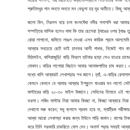
মাছের সংলাপ, গাছগাছালিতে জড়ানো-মড়ানো লতাপাতার বনজ গন্ধে
শ্রুতিমধুর গান শুনতে শুনতে মন বেভুলা হয় দূর অতীতে। কিছু আব
জলো বিল, নিরলস বয়ে চলা কংসঘেঁষা নদীর গলাগলি ধরা আমার বা
সম্পত্তির মালিক হলেও দাদা কি তার ছেলেরা ঠ্যাঙের ওপর ঠ্যাঙ 
রোয়া লাগানো, জমিতে লাঙল দেওয়া এসব কায়িক শ্রমে আলসেম
আব্বার সবচেয়ে ছোট ভাই চানফর আলী গাথক, নিজেই গান বানায়
মিঠামইন, খালিয়াজুড়ি! বাড়ি ফিরলে হাটবার ছাড়া সেও হাওরে চাষ
দোকান। বাড়ির লাগোয়া বিছানে আবার আনাজপাতির চাষ করত। এট
মধ্যে খালি আব্বারই লেখাপড়ার শখ জাগে। হ্যাঁ, এ-বাড়ির রেসাল
কেমনে কেমনে যে আমার আব্বার ইশ্কুুলে যাওয়ার মন লাগে! সেটা
মাস্টারের বাড়ি ২০-৩০ মাইল উজানে। সেদিনের হিসাবে এই পথে
ভরসা। লজিং মাস্টার নিয়া আমার কিচ্ছা না, কিচ্ছা আব্বারে নিয়া
দেখানো শুরু করেন; শুধু ক্লাসে প্রথম হয়ে না, ম্যাট্রিক পরীক্ষায়
আব্বা আরো লেখাপড়া করার জন্য টাউনে পাড়ি জমান। বাপের টাকা-
করে তিনি সরকারি চাকরিতে যোগ দেন। অনার্স পড়ার সময়ই আব্বা