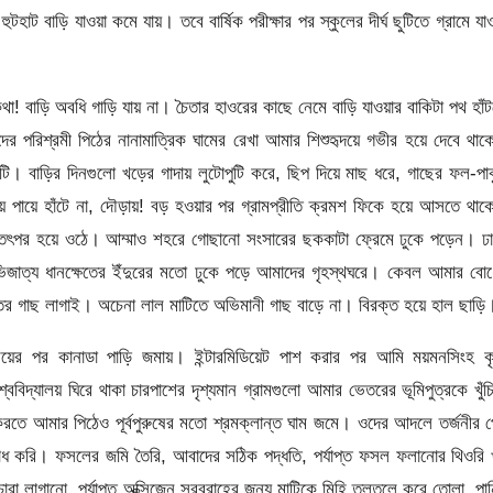
াট বাড়ি যাওয়া কমে যায়। তবে বার্ষিক পরীক্ষার পর স্কুলের দীর্ঘ ছুটিতে গ্রামে যা
া! বাড়ি অবধি গাড়ি যায় না। চৈতার হাওরের কাছে নেমে বাড়ি যাওয়ার বাকিটা পথ হাঁ
ের পরিশ্রমী পিঠের নানামাত্রিক ঘামের রেখা আমার শিশুহৃদয়ে গভীর হয়ে দেবে থা
টি। বাড়ির দিনগুলো খড়ের গাদায় লুটোপুটি করে, ছিপ দিয়ে মাছ ধরে, গাছের ফল-পা
য়ে পায়ে হাঁটে না, দৌড়ায়! বড় হওয়ার পর গ্রামপ্রীতি ক্রমশ ফিকে হয়ে আসতে থা
 তৎপর হয়ে ওঠে। আম্মাও শহরে গোছানো সংসারের ছককাটা ফ্রেমে ঢুকে পড়েন। ঢা
িজাত্য ধানক্ষেতের ইঁদুরের মতো ঢুকে পড়ে আমাদের গৃহস্থঘরে। কেবল আমার বো
জাতের গাছ লাগাই। অচেনা লাল মাটিতে অভিমানী গাছ বাড়ে না। বিরক্ত হয়ে হাল ছাড়ি
য়ের পর কানাডা পাড়ি জমায়। ইন্টারমিডিয়েট পাশ করার পর আমি ময়মনসিংহ কৃ
বিশ্ববিদ্যালয় ঘিরে থাকা চারপাশের দৃশ্যমান গ্রামগুলো আমার ভেতরের ভূমিপুত্রকে খুঁচ
 করতে আমার পিঠেও পূর্বপুরুষের মতো শ্রমক্লান্ত ঘাম জমে। ওদের আদলে তর্জনীর 
বোধ করি। ফসলের জমি তৈরি, আবাদের সঠিক পদ্ধতি, পর্যাপ্ত ফসল ফলানোর থিওরি 
রা লাগানো, পর্যাপ্ত অক্সিজেন সরবরাহের জন্য মাটিকে মিহি তুলতুলে করে তোলা, পা