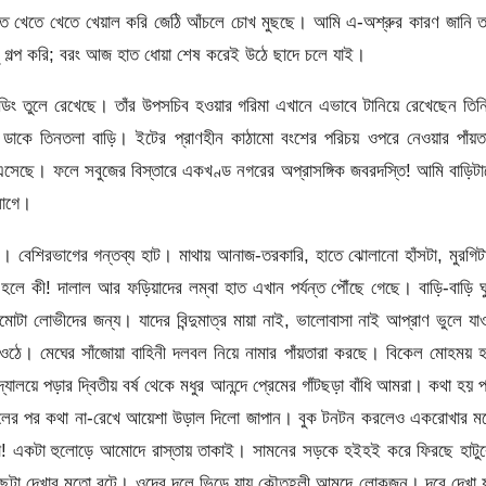
াত খেতে খেতে খেয়াল করি জেঠি আঁচলে চোখ মুছছে। আমি এ-অশ্রুর কারণ জানি 
 গল্প করি; বরং আজ হাত ধোয়া শেষ করেই উঠে ছাদে চলে যাই।
্ডিং তুলে রেখেছে। তাঁর উপসচিব হওয়ার গরিমা এখানে এভাবে টানিয়ে রেখেছেন তি
ডাকে তিনতলা বাড়ি। ইটের প্রাণহীন কাঠামো বংশের পরিচয় ওপরে নেওয়ার পাঁয়তা
েছে। ফলে সবুজের বিস্তারে একখণ্ড নগরের অপ্রাসঙ্গিক জবরদস্তি! আমি বাড়িট
লাগে।
। বেশিরভাগের গন্তব্য হাট। মাথায় আনাজ-তরকারি, হাতে ঝোলানো হাঁসটা, মুরগি
লে কী! দালাল আর ফড়িয়াদের লম্বা হাত এখান পর্যন্ত পৌঁছে গেছে। বাড়ি-বাড়ি ঘ
টা লোভীদের জন্য। যাদের বিন্দুমাত্র মায়া নাই, ভালোবাসা নাই আপ্রাণ ভুলে যা
জে ওঠে। মেঘের সাঁজোয়া বাহিনী দলবল নিয়ে নামার পাঁয়তারা করছে। বিকেল মোহময় 
যালয়ে পড়ার দ্বিতীয় বর্ষ থেকে মধুর আনন্দে প্রেমের গাঁটছড়া বাঁধি আমরা। কথা হয় 
াইনালের পর কথা না-রেখে আয়েশা উড়াল দিলো জাপান। বুক টনটন করলেও একরোখার 
া! একটা হুলোড়ে আমোদে রাস্তায় তাকাই। সামনের সড়কে হইহই করে ফিরছে হাটুর
ছটা দেখার মতো বটে। ওদের দলে ভিড়ে যায় কৌতূহলী আমুদে লোকজন। দূরে দেখা য