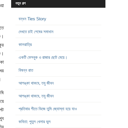
নতুন গল্প
ওয়া
বন্ধন Ties Story
টতে
দেখতে চাই শেষের সমাধান
কে।
কালরাত্রি
কুর
কে।
একটি ফেসবুক ও রাজার ছোট মেয়ে।
কা
বিষন্ন রাত
ধের
।
আশঙ্কা থাকবে, তবু জীবন
ষি
আশঙ্কা থাকবে, তবু জীবন
িয়ে
প্রতিবার শীতে ভিজে তুমি জ্যোস্না হয়ে যাও
পেট
খুব
কবিতা: পুতুল খেলার ভুল
নির