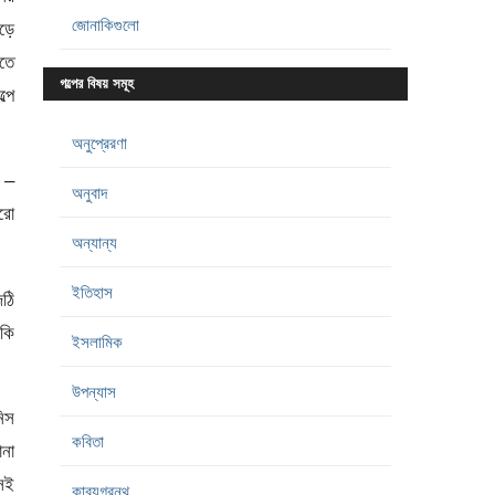
জোনাকিগুলো
ড়ে
রতে
গল্পের বিষয় সমূহ
্পে
অনুপ্রেরণা
 –
অনুবাদ
ারো
অন্যান্য
ইতিহাস
ঠি
কি
ইসলামিক
উপন্যাস
নিস
কবিতা
না
সেই
কাব্যগ্রন্থ