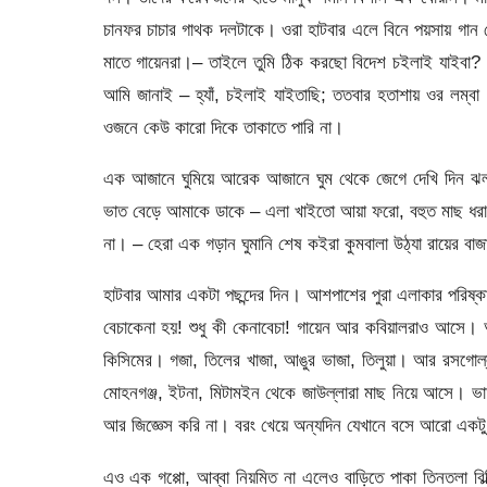
চানফর চাচার গাথক দলটাকে। ওরা হাটবার এলে বিনে পয়সায় গান ফে
মাতে গায়েনরা।– তাইলে তুমি ঠিক করছো বিদেশ চইলাই যাইবা
আমি জানাই – হ্যাঁ, চইলাই যাইতাছি; ততবার হতাশায় ওর লম্
ওজনে কেউ কারো দিকে তাকাতে পারি না।
এক আজানে ঘুমিয়ে আরেক আজানে ঘুম থেকে জেগে দেখি দিন ঝল
ভাত বেড়ে আমাকে ডাকে – এলা খাইতো আয়া ফরো, বহুত মাছ ধর
না। – হেরা এক গড়ান ঘুমানি শেষ কইরা কুমবালা উঠ্যা রায়ের ব
হাটবার আমার একটা পছন্দের দিন। আশপাশের পুরা এলাকার পরিষ্
বেচাকেনা হয়! শুধু কী কেনাবেচা! গায়েন আর কবিয়ালরাও আসে
কিসিমের। গজা, তিলের খাজা, আঙুর ভাজা, তিলুয়া। আর রসগোল্
মোহনগঞ্জ, ইটনা, মিটামইন থেকে জাউল্লারা মাছ নিয়ে আসে। ভ
আর জিজ্ঞেস করি না। বরং খেয়ে অন্যদিন যেখানে বসে আরো একটু
এও এক গপ্পো, আব্বা নিয়মিত না এলেও বাড়িতে পাকা তিনতলা বিল