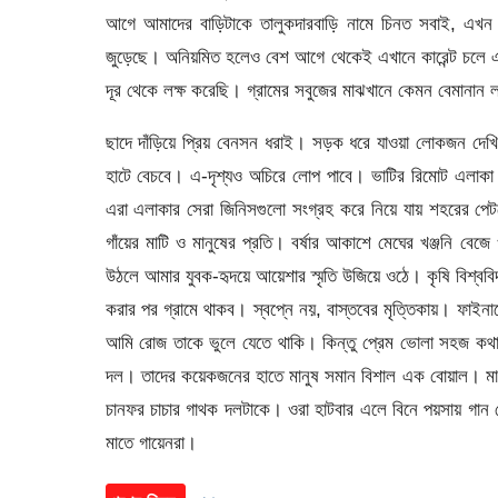
আগে আমাদের বাড়িটাকে তালুকদারবাড়ি নামে চিনত সবাই, এখন 
জুড়েছে। অনিয়মিত হলেও বেশ আগে থেকেই এখানে কারেন্ট চলে এস
দূর থেকে লক্ষ করেছি। গ্রামের সবুজের মাঝখানে কেমন বেমানান 
ছাদে দাঁড়িয়ে প্রিয় বেনসন ধরাই। সড়ক ধরে যাওয়া লোকজন দেখি
হাটে বেচবে। এ-দৃশ্যও অচিরে লোপ পাবে। ভাটির রিমোট এলাকা হ
এরা এলাকার সেরা জিনিসগুলো সংগ্রহ করে নিয়ে যায় শহরের পেটমো
গাঁয়ের মাটি ও মানুষের প্রতি। বর্ষার আকাশে মেঘের খঞ্জনি বে
উঠলে আমার যুবক-হৃদয়ে আয়েশার স্মৃতি উজিয়ে ওঠে। কৃষি বিশ্ববিদ্
করার পর গ্রামে থাকব। স্বপ্নে নয়, বাস্তবের মৃত্তিকায়। ফ
আমি রোজ তাকে ভুলে যেতে থাকি। কিন্তু প্রেম ভোলা সহজ কথ
দল। তাদের কয়েকজনের হাতে মানুষ সমান বিশাল এক বোয়াল। মা
চানফর চাচার গাথক দলটাকে। ওরা হাটবার এলে বিনে পয়সায় গান ফে
মাতে গায়েনরা।