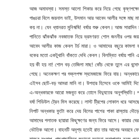
আজ অমাবস্যা। সমস্ত আলো শিকার করে নিয়ে গেছে কৃষ্ণপক্ষ
গাঙচরা বিলে জয়নাল ভাই, উসমান আর আবেদ আলীর সঙ্গে মাছ মার
কয় না। যেন ধ্যানরত মুনিঋষি! বর্ষার শুরু কেবল। আজ সারাদিন ম
পানিতে ঝাঁকঝাঁক নবজাতক নিয়ে ভ্রমণরত শোল জননীর ওপর জয়না
আবেদ আলীর কাজ কেবল টর্চ মারা। ও আমাদের বছুরে কামলা হল
বকের মতো একটুখানি বাঁকতে দেখি কেবল। বিলম্বিত বর্ষায় পানি 
হয় কী হয় না! শোল বড় তেজিলা মাছ! কোঁচ থেকে তুলে এর বন্দো
গেছে। অনেকক্ষণ পর শুক্লপক্ষ স্বমেজাজে ফিরে যায়। অন্ধ
এইসব ছোট-বড় আমরা মানি না। উপহার হিসেবে ওকে আমিই দিয়ে
এ-অন্ধকারকে আরো মজবুত করে তোলে বিদ্যুতের অনুপস্থিতি। পল্ল
বর্ষা শিডিউল ট্রেন মিস করেছে। লাস্ট ট্রিপের লোকাল ধরে 
নিপাট অন্ধকার ফুটো করে দেয় বিলের পাশের পাকা রাস্তায় দৌ
আমাদের পলাতক ছায়ারা কিছুক্ষণের জন্য ফিরে আসে। কায়ার ঘেরট
ভৌতিক আলো। বাহনটি অদৃশ্য হতেই রাত তার আগের অবয়বে ফেরে। ব