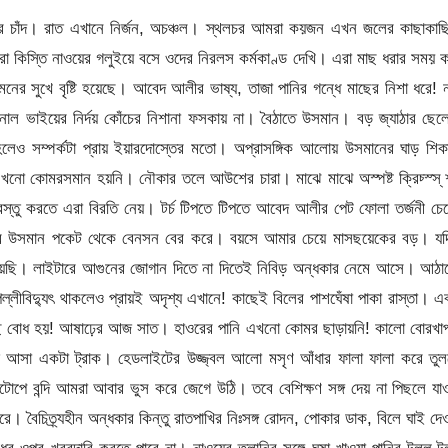
ের চাঁদ। রাত এখানে নির্জন, অচঞ্চল। স্থলচর আমরা কয়জন এখন জলের কাছাকাছ
া কিস্তি নাওয়ের গলুইয়ে বসে ওদের নিরলস কর্মকাণ্ড দেখি। এরা মাছ ধরার সময় 
নের সুখে বৃষ্টি হয়েছে। আবেদ আলীর ভাষ্য, তাজা পানির গন্ধে মাছের নিশা ধরে! 
ল ভাইয়ের নির্দয় কোঁচের নিশানা ফসকায় না। বৈঠাতে উসমান। বড় জ্যাঠার ছে
েও সম্পর্কটা প্রায় ইয়ারদোস্তের মতো। অপ্রাসঙ্গিক আলোয় উসমানের ঘাড় শিকা
এখনো কোমরসমান হয়নি। নৌকার তলে আউশের চারা। মাঝে মাঝে অস্পষ্ট ক্রিচ্স্স্ শ
বস্তু করতে এরা বিরতি নেয়। টর্চ টিপতে টিপতে আবেদ আলীর পেট ফোলা তর্জনী চেপ
কারে উসমান পকেট থেকে বেনসন বের করে। বয়সে আমার চেয়ে মাসছয়েকের বড়। যদ
ছি। লাইটারে আগুনের জোগান দিতে না দিতেই নিবিড় অন্ধকার নেমে আসে। আঠা
ীবিদ্যুৎ থাকলেও প্রায়ই অদৃশ্য এখানে! কাছেই বিলের পাশঘেঁষা পাকা রাস্তা। এ
আসছে বোধ হয়! আষাঢ়ের আজ সাত। হাওরের পানি এখনো কোমর ছাড়ায়নি! কালো বোরখা
ড়ে আসা একটা ট্রাক। হেডলাইটের উজ্জ্বল আলো মসৃণ আঁধার ফালা ফালা করে তু
োপে বন্দি আমরা আবার ভুস করে জেগে উঠি। তবে বেশিক্ষণ সঙ্গ দেয় না পিছলে যা
ৈচিত্র্যহীন অন্ধকার কিন্তু রাতপাখির নিঃসঙ্গ রোদন, পোকার ডাক, বিলে ঘাই দে