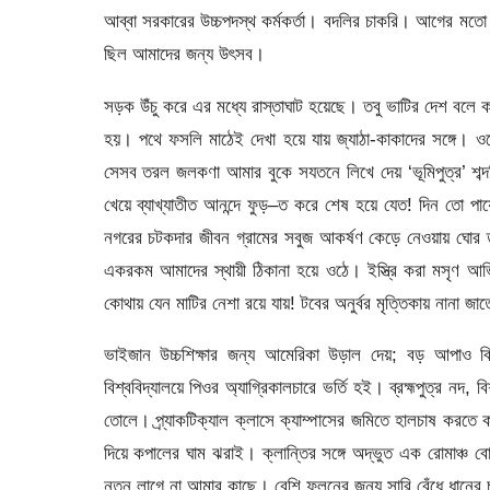
আব্বা সরকারের উচ্চপদস্থ কর্মকর্তা। বদলির চাকরি। আগের মতো হুটহ
ছিল আমাদের জন্য উৎসব।
সড়ক উঁচু করে এর মধ্যে রাস্তাঘাট হয়েছে। তবু ভাটির দেশ বলে কথ
হয়। পথে ফসলি মাঠেই দেখা হয়ে যায় জ্যাঠা-কাকাদের সঙ্গে। ওদ
সেসব তরল জলকণা আমার বুকে সযতনে লিখে দেয় ‘ভূমিপুত্র’ শব্দ
খেয়ে ব্যাখ্যাতীত আনন্দে ফুড়–ত করে শেষ হয়ে যেত! দিন তো পা
নগরের চটকদার জীবন গ্রামের সবুজ আকর্ষণ কেড়ে নেওয়ায় ঘোর
একরকম আমাদের স্থায়ী ঠিকানা হয়ে ওঠে। ইস্ত্রি করা মসৃণ আভ
কোথায় যেন মাটির নেশা রয়ে যায়! টবের অনুর্বর মৃত্তিকায় নানা 
ভাইজান উচ্চশিক্ষার জন্য আমেরিকা উড়াল দেয়; বড় আপাও বি
বিশ্ববিদ্যালয়ে পিওর অ্যাগ্রিকালচারে ভর্তি হই। ব্রহ্মপুত্র নদ, 
তোলে। প্র্যাকটিক্যাল ক্লাসে ক্যাম্পাসের জমিতে হালচাষ করতে
দিয়ে কপালের ঘাম ঝরাই। ক্লান্তির সঙ্গে অদ্ভুত এক রোমাঞ্চ 
নতুন লাগে না আমার কাছে। বেশি ফলনের জন্য সারি বেঁধে ধানের চা