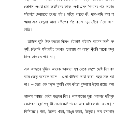
জোগান দেওয়া চাচা-জ্যাঠাদের কাছে দেখা এসব শৈশবের পাঠ আ
সাঁকোটা মেরামতে তৎপর হই। সত্যি বলতে কী, দাদা-দাদি মারা 
আসা এক বেভুলা কালা বাউশের পিঠ কচাৎ শব্দে গেঁথে নিলে আমা
মাতি।
– তাইলে তুমি ঠিক করছো বিদেশ চইলাই যাইবা? আবেদ আলী সক
হ্যাঁ, চইলাই যাইতাছি; ততবার হতাশায় ওর লম্বা থুঁতনি আরো
দিকে তাকাতে পারি না।
এক আজানে ঘুমিয়ে আরেক আজানে ঘুম থেকে জেগে দেখি দিন ঝল
ভাত বেড়ে আমাকে ডাকে – এলা খাইতো আয়া ফরো, বহুত মাছ ধর
না। – হেরা এক গড়ান ঘুমানি শেষ কইরা কুমবালা উঠ্যা রায়ের ব
হাটবার আমার একটা পছন্দের দিন। আশপাশের পুরা এলাকার পরিষ্
বেচাকেনা হয়! শুধু কী কেনাবেচা! গায়েন আর কবিয়ালরাও আসে
কিসিমের। গজা, তিলের খাজা, আঙুর ভাজা, তিলুয়া। আর রসগোল্