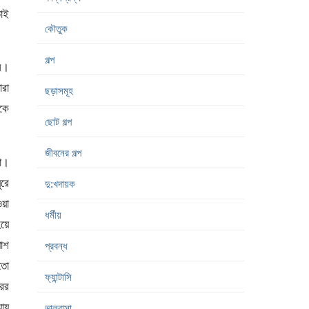
তাই
কৌতুক
গল্প
নি।
রা
ছড়াসমূহ
াকে
ছোট গল্প
জীবনের গল্প
টা।
ুরে
দু:খদায়ক
ওয়া
ধর্মীয়
হয়ে
পাশ
প্রবন্ধ
মতো
ফ্যান্টাসি
ের
ায়
ভালবাসা