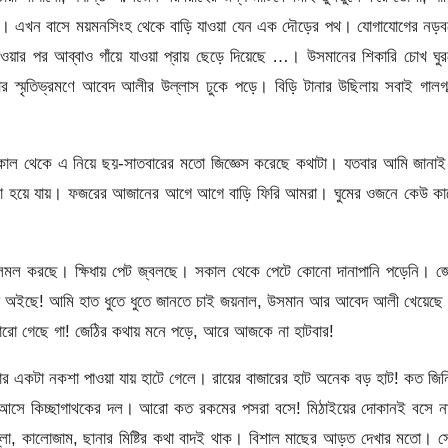
মার। এখন বাসে ময়মনসিংহ থেকে বাড়ি যাওয়া যেন এক দৌড়ের পথ। যোগাযোগের নড়ব
যাওয়ার পর আব্বাও গাঁয়ে যাওয়া প্রায় ছেড়ে দিয়েছে …। উসমানের শিকারি চোখ ঘু
র স্মৃতিভ্রমণে আবেদ আলীর উল্লাস ঢুকে পড়ে। বিড়ি টানার উছিলায় সবাই গালগল
াল থেকে এ নিয়ে ছয়-সাতবারের মতো জিজ্ঞেস করেছে কথাটা। যতবার আমি জানাই
 লম্বা হয়ে যায়। ফজরের আজানের আগে আগে বাড়ি ফিরি আমরা। ঘুমের ওজনে কেউ ক
মল করছে। ক্ষিধায় পেট জ্বলছে। সকাল থেকে পেটে কোনো দানাপানি পড়েনি। জে
া অইছে! আমি হাত ধুতে ধুতে জানতে চাই জয়নাল, উসমান আর আবেদ আলী খেয়েছে 
াজারো গেছে গা! জেঠির কথায় মনে পড়ে, আরে আজকে না হাটবার!
কার একটা নকশা পাওয়া যায় হাটে গেলে। রায়ের বাজারের হাট অনেক বড় হাট! কত জি
। আসে কিচ্ছাগাথকের দল। আরো কত রকমের পসরা বসে! মিঠাইয়ের দোকানই বসে না
লা, কালোজাম, ছানার মিষ্টির কথা বাদই থাক। বিশাল মাছের আড়ত দেখার মতো। 