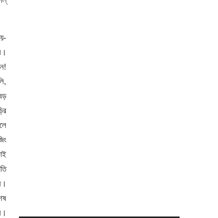
লল্
সয়-
লে।
ন!
ি,
 বড়
ির
ছলে
জিং
কাই
াতি
ান।
শেষ
েন।