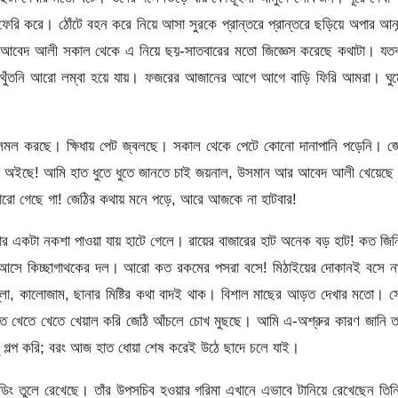
রি করে। ঠোঁটে বহন করে নিয়ে আসা সুরকে প্রান্তরে প্রান্তরে ছড়িয়ে অপার আনন
? আবেদ আলী সকাল থেকে এ নিয়ে ছয়-সাতবারের মতো জিজ্ঞেস করেছে কথাটা। যতব
বা থুঁতনি আরো লম্বা হয়ে যায়। ফজরের আজানের আগে আগে বাড়ি ফিরি আমরা। ঘুম
মল করছে। ক্ষিধায় পেট জ্বলছে। সকাল থেকে পেটে কোনো দানাপানি পড়েনি। জে
া অইছে! আমি হাত ধুতে ধুতে জানতে চাই জয়নাল, উসমান আর আবেদ আলী খেয়েছে 
াজারো গেছে গা! জেঠির কথায় মনে পড়ে, আরে আজকে না হাটবার!
কার একটা নকশা পাওয়া যায় হাটে গেলে। রায়ের বাজারের হাট অনেক বড় হাট! কত জি
। আসে কিচ্ছাগাথকের দল। আরো কত রকমের পসরা বসে! মিঠাইয়ের দোকানই বসে না
লা, কালোজাম, ছানার মিষ্টির কথা বাদই থাক। বিশাল মাছের আড়ত দেখার মতো। 
াত খেতে খেতে খেয়াল করি জেঠি আঁচলে চোখ মুছছে। আমি এ-অশ্রুর কারণ জানি 
 গল্প করি; বরং আজ হাত ধোয়া শেষ করেই উঠে ছাদে চলে যাই।
্ডিং তুলে রেখেছে। তাঁর উপসচিব হওয়ার গরিমা এখানে এভাবে টানিয়ে রেখেছেন তি