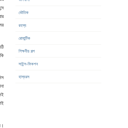
্দে
ভৌতিক
ার
ের
রহস্য
রোমান্টিক
ঠি
শিক্ষনীয় গল্প
কি
সাইন্স-ফিকশন
হাস্যরস
নিস
না
সেই
তাই
নি।