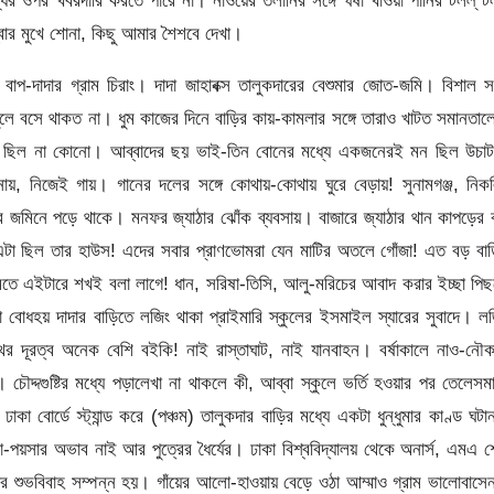
র ওপর খবরদারি করতে পারে না। নাওয়ের তলানির সঙ্গে ঘষা খাওয়া পানির টলল্ ট
্বার মুখে শোনা, কিছু আমার শৈশবে দেখা।
প-দাদার গ্রাম চিরাং। দাদা জাহাবক্স তালুকদারের বেশুমার জোত-জমি। বিশাল 
তুলে বসে থাকত না। ধুম কাজের দিনে বাড়ির কায়-কামলার সঙ্গে তারাও খাটত সমানতা
ি ছিল না কোনো। আব্বাদের ছয় ভাই-তিন বোনের মধ্যে একজনেরই মন ছিল উচাট
, নিজেই গায়। গানের দলের সঙ্গে কোথায়-কোথায় ঘুরে বেড়ায়! সুনামগঞ্জ, নিকল
ের জমিনে পড়ে থাকে। মনফর জ্যাঠার ঝোঁক ব্যবসায়। বাজারে জ্যাঠার থান কাপড়ের
া ছিল তার হাউস! এদের সবার প্রাণভোমরা যেন মাটির অতলে গোঁজা! এত বড় বাড়
ামতে এইটারে শখই বলা লাগে! ধান, সরিষা-তিসি, আলু-মরিচের আবাদ করার ইচ্ছা পি
 বোধহয় দাদার বাড়িতে লজিং থাকা প্রাইমারি স্কুলের ইসমাইল স্যারের সুবাদে। ল
র দূরত্ব অনেক বেশি বইকি! নাই রাস্তাঘাট, নাই যানবাহন। বর্ষাকালে নাও-নৌ
। চৌদ্দগুষ্টির মধ্যে পড়ালেখা না থাকলে কী, আব্বা স্কুলে ভর্তি হওয়ার পর তেলেসম
 ঢাকা বোর্ডে স্ট্যান্ড করে (পঞ্চম) তালুকদার বাড়ির মধ্যে একটা ধুন্ধুমার কাণ্ড ঘট
পয়সার অভাব নাই আর পুত্রের ধৈর্যের। ঢাকা বিশ্ববিদ্যালয় থেকে অনার্স, এমএ 
র শুভবিবাহ সম্পন্ন হয়। গাঁয়ের আলো-হাওয়ায় বেড়ে ওঠা আম্মাও গ্রাম ভালোবাস