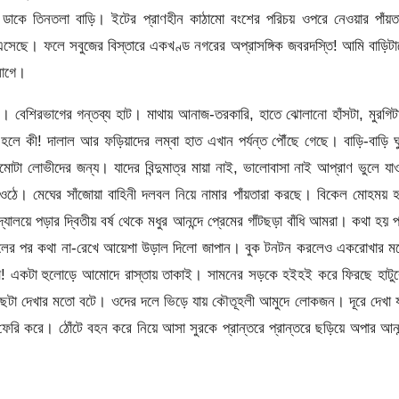
ডাকে তিনতলা বাড়ি। ইটের প্রাণহীন কাঠামো বংশের পরিচয় ওপরে নেওয়ার পাঁয়তা
েছে। ফলে সবুজের বিস্তারে একখণ্ড নগরের অপ্রাসঙ্গিক জবরদস্তি! আমি বাড়িট
লাগে।
। বেশিরভাগের গন্তব্য হাট। মাথায় আনাজ-তরকারি, হাতে ঝোলানো হাঁসটা, মুরগি
লে কী! দালাল আর ফড়িয়াদের লম্বা হাত এখান পর্যন্ত পৌঁছে গেছে। বাড়ি-বাড়ি ঘ
টা লোভীদের জন্য। যাদের বিন্দুমাত্র মায়া নাই, ভালোবাসা নাই আপ্রাণ ভুলে যা
জে ওঠে। মেঘের সাঁজোয়া বাহিনী দলবল নিয়ে নামার পাঁয়তারা করছে। বিকেল মোহময় 
যালয়ে পড়ার দ্বিতীয় বর্ষ থেকে মধুর আনন্দে প্রেমের গাঁটছড়া বাঁধি আমরা। কথা হয় 
াইনালের পর কথা না-রেখে আয়েশা উড়াল দিলো জাপান। বুক টনটন করলেও একরোখার 
া! একটা হুলোড়ে আমোদে রাস্তায় তাকাই। সামনের সড়কে হইহই করে ফিরছে হাটুর
ছটা দেখার মতো বটে। ওদের দলে ভিড়ে যায় কৌতূহলী আমুদে লোকজন। দূরে দেখা য
রি করে। ঠোঁটে বহন করে নিয়ে আসা সুরকে প্রান্তরে প্রান্তরে ছড়িয়ে অপার আনন