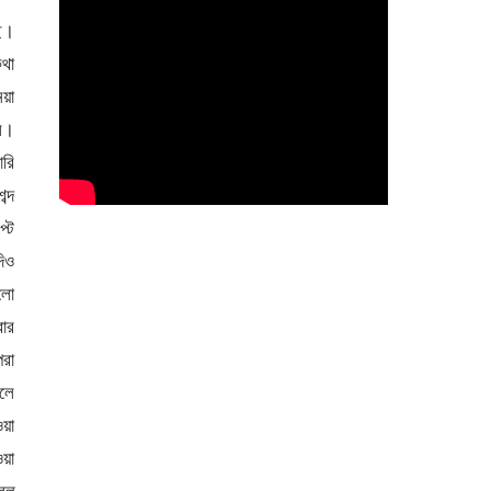
ি।
কথা
নয়া
লে।
রি
ব্দ
্টে
িও
লো
বার
পরা
ললে
ওয়া
ওয়া