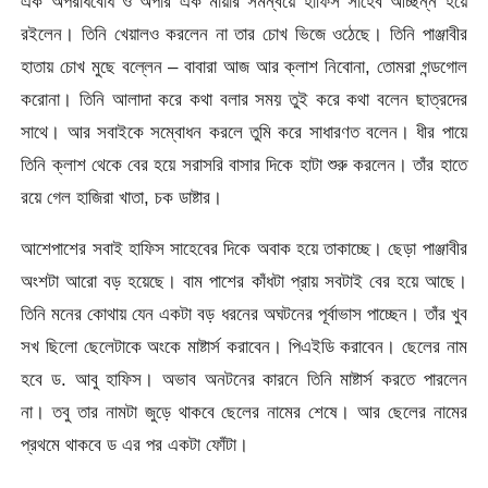
এক অপরাধবোধ ও অপার এক মায়ার সমন্বয়ে হাফিস সাহেব আচ্ছন্ন হয়ে
রইলেন। তিনি খেয়ালও করলেন না তার চোখ ভিজে ওঠেছে। তিনি পাঞ্জাবীর
হাতায় চোখ মুছে বল্লেন – বাবারা আজ আর ক্লাশ নিবোনা, তোমরা গন্ডগোল
করোনা। তিনি আলাদা করে কথা বলার সময় তুই করে কথা বলেন ছাত্রদের
সাথে। আর সবাইকে সম্বোধন করলে তুমি করে সাধারণত বলেন। ধীর পায়ে
তিনি ক্লাশ থেকে বের হয়ে সরাসরি বাসার দিকে হাটা শুরু করলেন। তাঁর হাতে
রয়ে গেল হাজিরা খাতা, চক ডাষ্টার।
আশেপাশের সবাই হাফিস সাহেবের দিকে অবাক হয়ে তাকাচ্ছে। ছেড়া পাঞ্জাবীর
অংশটা আরো বড় হয়েছে। বাম পাশের কাঁধটা প্রায় সবটাই বের হয়ে আছে।
তিনি মনের কোথায় যেন একটা বড় ধরনের অঘটনের পূর্বাভাস পাচ্ছেন। তাঁর খুব
সখ ছিলো ছেলেটাকে অংকে মাষ্টার্স করাবেন। পিএইডি করাবেন। ছেলের নাম
হবে ড. আবু হাফিস। অভাব অনটনের কারনে তিনি মাষ্টার্স করতে পারলেন
না। তবু তার নামটা জুড়ে থাকবে ছেলের নামের শেষে। আর ছেলের নামের
প্রথমে থাকবে ড এর পর একটা ফোঁটা।