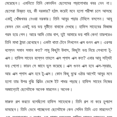
মেরেছেন। এমনিতে তিনি কোনদিন ছেলেদের পড়ালোখার খবর নেন না।
ছেলেরা বিব্রত হয়, কী দরকার? হঠাৎ করেই মনে হলো পরীক্ষা চলে আসছে
একটু খোঁজখবর নেওয়া দরকার। তিনি আবুর পড়ার টেবিলে বসলেন। আবু
কেমন যেন একটু ভয় ভয় দৃষ্টিতে বাবাকে দেখছে। হাফিস সাহেবের মিজাজ
গরম হয়ে গেল। আরে আমি তোর বাপ, তুই আমারে ভয় পাবি কেন! তারপরেও
তিনি মাথা ঠান্ডা রেখেছেন। একটা খাতা টেনে লিখলেন এক্স গুনন এক্স। এরপর
বল্লেন সমান সমান কত? লাবু কিছুটা উদাস, কিছুটা ভয় নিয়ে লেখলো টু-
এক্স। হাফিস সাহেব বল্লেন তাহলে এক্স প্লাস এক্স কত? এবার আবু সত্যিই
ভয় পেলো। কারন সে জানে ভুল করেছে। এক্স গুনন এক্স হবে এক্স-স্বয়ার,
আর এক্স প্লাস এক্স হবে টু-এক্স। কোন কিছু বুঝে ওঠার আগেই আবুর মনে
হলো তার উপর বুঝি বিল্ডিং ভেঙ্গে ইট পাথর পড়ছে। হাফিস সাহেব নিজের
অজান্তেই ছেলেটাকে অনেক মারলেন। অনেক।
মারুফ গল্প করতে বলেছিলো হাফিস সাহেবকে। তিনি গল্প না করে চুপচাপ
ভাবছেন। তিনি ভেবে পাচ্ছেননা ছেলেটাকে কেন সেদিন তিনি এত মারলেন?