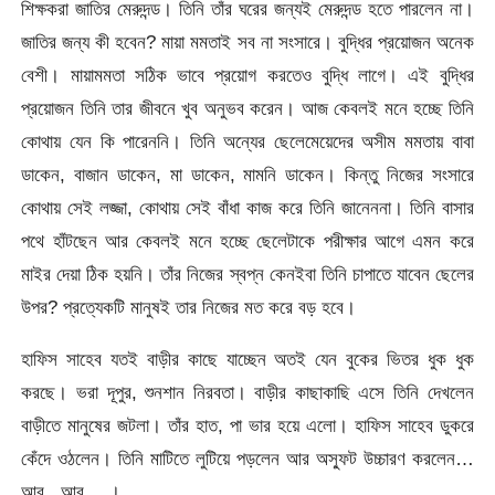
শিক্ষকরা জাতির মেরুদন্ড। তিনি তাঁর ঘরের জন্যই মেরুদন্ড হতে পারলেন না।
জাতির জন্য কী হবেন? মায়া মমতাই সব না সংসারে। বুদ্ধির প্রয়োজন অনেক
বেশী। মায়ামমতা সঠিক ভাবে প্রয়োগ করতেও বুদ্ধি লাগে। এই বুদ্ধির
প্রয়োজন তিনি তার জীবনে খুব অনুভব করেন। আজ কেবলই মনে হচ্ছে তিনি
কোথায় যেন কি পারেননি। তিনি অন্যের ছেলেমেয়েদের অসীম মমতায় বাবা
ডাকেন, বাজান ডাকেন, মা ডাকেন, মামনি ডাকেন। কিন্তু নিজের সংসারে
কোথায় সেই লজ্জা, কোথায় সেই বাঁধা কাজ করে তিনি জানেননা। তিনি বাসার
পথে হাঁটছেন আর কেবলই মনে হচ্ছে ছেলেটাকে পরীক্ষার আগে এমন করে
মাইর দেয়া ঠিক হয়নি। তাঁর নিজের স্বপ্ন কেনইবা তিনি চাপাতে যাবেন ছেলের
উপর? প্রত্যেকটি মানুষই তার নিজের মত করে বড় হবে।
হাফিস সাহেব যতই বাড়ীর কাছে যাচ্ছেন অতই যেন বুকের ভিতর ধুক ধুক
করছে। ভরা দূপুর, শুনশান নিরবতা। বাড়ীর কাছাকাছি এসে তিনি দেখলেন
বাড়ীতে মানুষের জটলা। তাঁর হাত, পা ভার হয়ে এলো। হাফিস সাহেব ডুকরে
কেঁদে ওঠলেন। তিনি মাটিতে লুটিয়ে পড়লেন আর অস্ফুট উচ্চারণ করলেন…
আবু.. আবু… ।