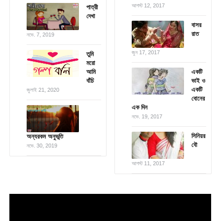
আগস্ট 12, 2017
পাত্রী
দেখা
বাসর
রাত
নভে. 7, 2019
জুন 17, 2017
তুমি
মরো
আমি
একটি
বাঁচি
ভাই ও
একটি
জুলাই 21, 2020
বোনের
এক দিন
নভে. 19, 2017
সিনিয়র
অন্যরকম অনুভূতি
বৌ
নভে. 30, 2019
আগস্ট 11, 2017