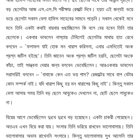
আজ হাফিস সাহেবের মনটা ভালো না। দুই ছেলের সাথে তাঁর আজন্ম দূরত্ব।
বড় ছেলেটার আজ এস.এস.সি পরীক্ষার রেজাল্ট দিবে। হয়ত এই জন্যই ভয়ে
ভয়ে ছেলেটা সকাল বেলা হাফিস সাহেবের সামনে পড়েনি। সকাল থেকেই মনে
মনে তিনি একটা কথাই বারবার গুছাচ্ছিলেন কি বলে বের হবেন তিনি তার
ছেলেকে। একবার ভাবলেন নাস্তার টেবিলেই ছেলেটার মাথায় হাত রেখে
বলবেন – `ফলাফল যাই হোক মন খারাপ করিসনা, এবার এমনিতেই অংক
প্রশ্ন জটিল হইছে’। তিনি জানেন অংক প্রশ্ন জটিল হয়নি, ছেলেটা অংকে
কাঁচা, তাই সান্ত্বনা দেয়ার জন্য বলবেন ভেবেছিলেন। আরএকবার ভাবলেন
সরাসরিই বলবেন – `বাবাকে কেন এত ভয় পাস? রেজাল্টের সাথে বাপ বেটার
কোন সম্পর্ক নাই। যদি খারাপ কিছু হয় মন খারাপের কিছু নাই’। কিন্তু সকাল
বেলা আসার সময় তিনি বড় ছেলে আবুকেও দেখলেন না, ছোট ছেলে লাবুকেও
না।
বিয়ের আগে ভেবেছিলেন দুঃখে দুঃখে বড় হয়েছেন। একটা চাকরী পেয়েছেন।
অতএব এখন বিয়ে করা যায়। সংসার তিনি ভরিয়ে রাখবেন ভালোবাসায়। তিনি
ভালোবাসার অভাব রাখেননি সংসারে। কিন্তু ভালোবাসায় সুখ আসেনি তার