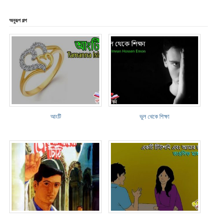
অনুরূপ গল্প
আংটি
ভুল থেকে শিক্ষা