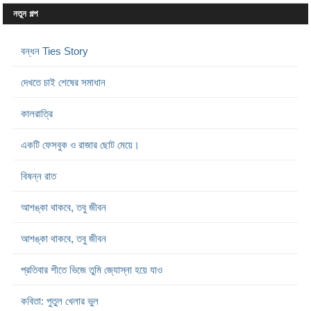
নতুন গল্প
বন্ধন Ties Story
দেখতে চাই শেষের সমাধান
কালরাত্রি
একটি ফেসবুক ও রাজার ছোট মেয়ে।
বিষন্ন রাত
আশঙ্কা থাকবে, তবু জীবন
আশঙ্কা থাকবে, তবু জীবন
প্রতিবার শীতে ভিজে তুমি জ্যোস্না হয়ে যাও
কবিতা: পুতুল খেলার ভুল