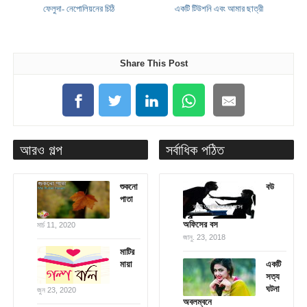
ফেলুদা- নেপোলিয়নের চিঠি
একটি টিউশনি এবং আমার ছাত্রী
Share This Post
আরও গল্প
সর্বাধিক পঠিত
শুকনো
বউ
পাতা
অফিসের বস
মার্চ 11, 2020
জানু. 23, 2018
মাটির
মায়া
একটি
সত্য
ঘটনা
জুন 23, 2020
অবলম্বনে