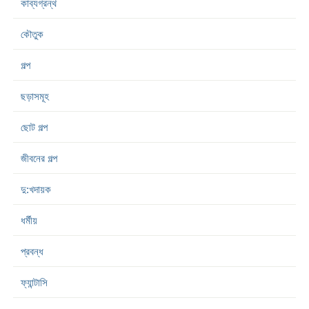
কাব্যগ্রন্থ
কৌতুক
গল্প
ছড়াসমূহ
ছোট গল্প
জীবনের গল্প
দু:খদায়ক
ধর্মীয়
প্রবন্ধ
ফ্যান্টাসি