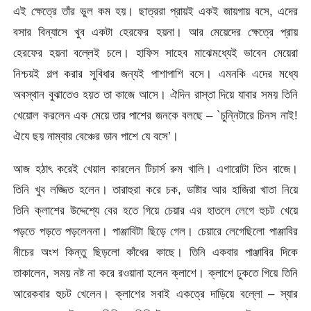
এই ক্ষেত্রে তাঁর ভুল কম হয়। ছাত্ররা প্রায়ই একই জায়গায় বসে, এদের
বসার বিন্যাসে খুব একটা হেরফের হয়না। আর মেয়েদের ক্ষেত্রে প্রায়
হেরফের হয়না বল্লেই চলে। হাফিস সাহেব মাঝেমধ্যেই ভাবেন মেয়েরা
নিশ্চয়ই গল্প করার সুবিধার জন্যই পাশাপাশি বসে। এমনকি এদের মধ্যে
অবস্থান বুঝাতেও হয়ত তা কাজে আসে। ঐদিন রাস্তা দিয়ে যাবার সময় তিনি
খেয়োল করলেন এক মেয়ে তার পাশের জনকে বলছে – `চুন্নিটারে চিনস নাই!
ঐযে ছয় নাম্বার বেঞ্চের ডান পাশে যে বসে’।
আজ হঠাৎ করেই খেয়াল কারলেন টিচার্স রুম খালি। এগারোটা তিন বাজে।
তিনি খুব লজ্জিত হলেন। তারাহুরা করে চক, ডাষ্টার আর হাজিরা খাতা নিয়ে
তিনি ক্লাশের উদ্দেশ্যে বের হতে গিয়ে চেয়ার এর হাতলে লেগে হুচট খেয়ে
পড়তে পড়তে পড়লেননা। পাঞ্জাবিটা ছিড়ে গেল। চেয়ারে লেগেছিলো পাঞ্জাবির
নীচের অংশ কিন্তু ছিড়লো কাঁধের কাছে। তিনি একবার পাঞ্জাবির দিকে
তাকালেন, সময় নষ্ট না করে রওয়ানা হলেন ক্লাশে। ক্লাশে ঢুকতে গিয়ে তিনি
আরেকবার হুচট খেলেন। ক্লাশের সবাই একত্রে দাড়িয়ে বল্লো – স্যার