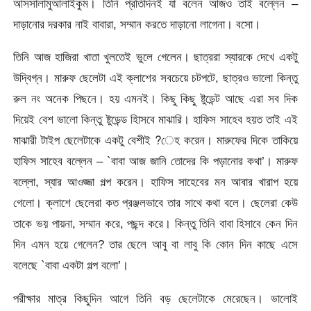
আসসালামুআলাইকুম। তিনি প্রতিদিনই যা বলেন আজও তাই বল্লেন –
দাড়ানোর দরকার নাই বাবারা, সম্মান করতে দাড়ানো লাগেনা। বসো।
তিনি আজ হাজিরা খাতা খুলতেই ভুলে গেলেন। ছাত্ররা স্যারকে দেখে একটু
উদ্বিগ্ন। মারুফ ছেলেটা এই ক্লাশের সবচেয়ে চটপটে, ছাত্রও ভালো কিন্তু
রুল নং অনেক পিছনে। হয় এমনই। কিছু কিছু ষ্টুডেন্ট আছে এরা সব দিক
দিয়েই বেশ ভালো কিন্তু ষ্টুডেন্ড হিাসবে মাঝারি। হাফিস সাহেব হয়ত তাই এই
মাঝারী টাইপ ছেলেটাকে একটু বেশীই ?েহ করেন। মারুফের দিকে তাকিয়ে
হাফিস সাহেব বল্লেন – `বাবা আজ জানি তোদের কি পড়ানোর কথা’। মারুফ
বল্লো, স্যার আওজ্জা গল্প করেন। হাফিস সাহেবের মন আবার খারাপ হয়ে
গেলো। ক্লাশে ছেলেরা কত প্রঞ্জলভাবে তার সাথে কথা বলে। ছেলেরা কেউ
তাকে ভয় পায়না, সম্মান করে, পছন্দ করে। কিন্তু তিনি বাবা হিসাবে কেন দিন
দিন এমন হয়ে গেলেন? তার ছেলে আবু বা লাবু কি কোন দিন কাছে এসে
বলেছে `বাবা একটা গল্প বলো’।
পরীক্ষার মাত্র কিছুদিন আগে তিনি বড় ছেলেটাকে মেরেছেন। ভালোই