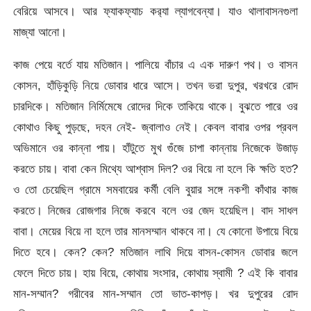
বেরিয়ে আসবে। আর ফ্যাকফ্যাচ কর‌্যা ল্যাগবেন্যা। যাও থালাবাসনগুলা
মাজ্যা আনো।
কাজ পেয়ে বর্তে যায় মতিজান। পালিয়ে বাঁচার এ এক দারুণ পথ। ও বাসন
কোসন, হাঁড়িকুড়ি নিয়ে ডোবার ধারে আসে। তখন ভরা দুপুর, খরখরে রোদ
চারদিকে। মতিজান নির্মিমেষে রোদের দিকে তাকিয়ে থাকে। বুঝতে পারে ওর
কোথাও কিছু পুড়ছে, দহন নেই- জ্বালাও নেই। কেবল বাবার ওপর প্রবল
অভিমানে ওর কান্না পায়। হাঁটুতে মুখ গুঁজে চাপা কান্নায় নিজেকে উজাড়
করতে চায়। বাবা কেন মিথ্যে আশ্বাস দিল? ওর বিয়ে না হলে কি ক্ষতি হত?
ও তো চেয়েছিল গ্রামে সমবায়ের কর্মী বেলি বুয়ার সঙ্গে নকশী কাঁথার কাজ
করতে। নিজের রোজগার নিজে করবে বলে ওর জেদ হয়েছিল। বাদ সাধল
বাবা। মেয়ের বিয়ে না হলে তার মানসম্মান থাকবে না। যে কোনো উপায়ে বিয়ে
দিতে হবে। কেন? কেন? মতিজান লাথি দিয়ে বাসন-কোসন ডোবার জলে
ফেলে দিতে চায়। হায় বিয়ে, কোথায় সংসার, কোথায় স্বামী ? এই কি বাবার
মান-সম্মান? গরীবের মান-সম্মান তো ভাত-কাপড়। খর দুপুরের রোদ