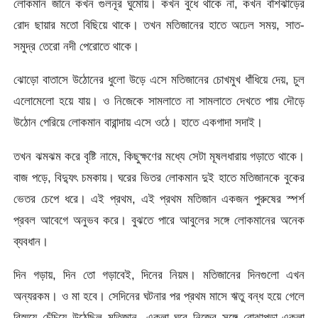
লোকমান জানে কখন গুলনূর ঘুমোয়। কখন বুধে থাকে না, কখন বাঁশঝাড়ের
রোদ ছায়ার মতো বিছিয়ে থাকে। তখন মতিজানের হাতে অঢেল সময়, সাত-
সমুদ্র তেরো নদী পেরোতে থাকে।
ঝোড়ো বাতাসে উঠোনের ধুলো উড়ে এসে মতিজানের চোখমুখ ধাঁধিয়ে দেয়, চুল
এলোমেলো হয়ে যায়। ও নিজেকে সামলাতে না সামলাতে দেখতে পায় দৌড়ে
উঠোন পেরিয়ে লোকমান বারান্দায় এসে ওঠে। হাতে একগাদা সদাই।
তখন ঝমঝম করে বৃষ্টি নামে, কিছুক্ষণের মধ্যে সেটা মূষলধারায় গড়াতে থাকে।
বাজ পড়ে, বিদ্যুৎ চমকায়। ঘরের ভিতর লোকমান দুই হাতে মতিজানকে বুকের
ভেতর চেপে ধরে। এই প্রথম, এই প্রথম মতিজান একজন পুরুষের স্পর্শ
প্রবল আবেগে অনুভব করে। বুঝতে পারে আবুলের সঙ্গে লোকমানের অনেক
ব্যবধান।
দিন গড়ায়, দিন তো গড়াবেই, দিনের নিয়ম। মতিজানের দিনগুলো এখন
অন্যরকম। ও মা হবে। সেদিনের ঘটনার পর প্রথম মাসে ঋতু বন্ধ হয়ে গেলে
বিস্ময়ে চেঁচিয়ে উঠেছিল মতিজান, একলা ঘরে নিজের সঙ্গে বোঝাপড়া-একলা