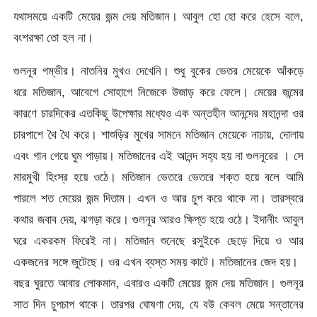
যথাসময়ে একটি মেয়ের জন্ম দেয় মতিজান। আবুল হো হো করে হেসে বলে,
বংশরক্ষা তো হল না।
গুলনূর গম্ভীর। নাতনির মুখও দেখেনি। শুধু বুকের ভেতর মেয়েকে আঁকড়ে
ধরে মতিজান, আবেগে সোহাগে নিজেকে উজাড় করে ফেলে। মেয়ের জন্মের
কারণে চারদিকের এতকিছু উপেক্ষার মধ্যেও এক অন্তহীন আনন্দের মহানন্দা ওর
চারপাশে থৈ থৈ করে। শাশুড়ির মুখের সামনে মতিজান মেয়েকে নাচায়, দোলায়
এবং গান গেয়ে ঘুম পাড়ায়। মতিজানের এই আনন্দ সহ্য হয় না গুলনূরের । সে
মারমুখী হিংস্র হয়ে ওঠে। মতিজান ভেতরে ভেতরে শক্ত হয়ে বলে আমি
পারলে শত মেয়ের জন্ম দিতাম। এখন ও আর চুপ করে থাকে না। তারস্বরে
কথার জবাব দেয়, ঝগড়া করে। গুলনূর আরও ক্ষিপ্ত হয়ে ওঠে। ইদানীং আবুল
ঘরে একরকম ফিরেই না। মতিজান শুনেছে রসুইকে ছেড়ে দিয়ে ও আর
একজনের সঙ্গে জুটেছে। ওর এখন ব্যস্ত সময় কাটে। মতিজানের জেদ হয়।
বছর ঘুরতে আবার লোকমান, এবারও একটি মেয়ের জন্ম দেয় মতিজান। গুলনূর
সাত দিন চুপচাপ থাকে। তারপর ঘোষণা দেয়, যে বউ কেবল মেয়ে সন্তানের