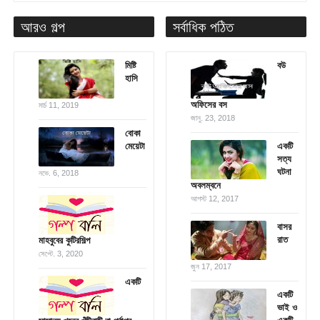
আরও গল্প
সর্বাধিক পঠিত
মিষ্টি
বউ
হাসি
অফিসের বস
মার্চ 11, 2019
জানু. 23, 2018
বোকা
মেয়েটা
একটি
সত্য
ঘটনা
নভে. 6, 2018
অবলম্বনে
আগস্ট 12, 2017
বাসর
রাত
মাহবুবের কুটিরশিল্প
সেপ্টে. 3, 2020
জুন 17, 2017
একটি
একটি
ভাই ও