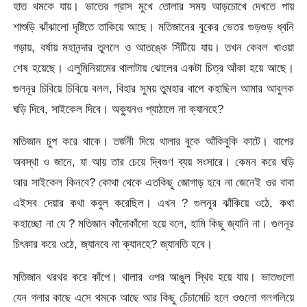
হাত থমকে যায়। ভাতের গ্রাস মুখে তোলার সময় আড়চোখে দেখতে পায়
শাশুড়ি ঝাঁঝালো দৃষ্টিতে তাকিয়ে আছে। মতিজানের বুকের ভেতর গুড়গুড় ধ্বনি
গড়ায়, বর্ষায় মহানন্দার তুললে ও আতঙ্কে সিঁটিয়ে যায়। তখন কেবল খাওয়া
শেষ হয়েছে। এলুমিনিয়ামের থালাটায় ঝোলের একটা চিত্র আঁকা হয়ে আছে।
গুলনূর চিবিয়ে চিবিয়ে বলল, বিহার সুময় তুমহার বাপে কহাছিল আমার আবুলক
ঘড়ি দিবে, সাইকেল দিবে। অক্যুনও প্যাঠালে না ক্যানহে?
মতিজান চুপ করে থাকে। তর্জনী দিয়ে থালার বুকে আঁকিবুকি কাটে। বাপের
অবস্থা ও জানে, যা আয় তার চেয়ে দ্বিগুণ ব্যয় সংসারে। কেমন করে ঘড়ি
আর সাইকেল কিনবে? কোথা থেকে এতকিছু জোগাড় হবে না জেনেই ওর বাবা
এইসব দেয়ার কথা কবুল করেছিল। এখন ? গুলনূর ঝাঁকিয়ে ওঠে, কথা
কহাচ্ছো না যে ? মতিজান কাঁদোকাঁদো হয়ে বলে, হামি কিছু জ্যানি না। গুলনূর
চিৎকার করে ওঠে, জ্যানবে না ক্যানহে? জ্যানতি হবে।
মতিজান থরথর করে কাঁপে। থালার ওপর আঙুল স্থির হয়ে যায়। ভাতগুলো
যেন গলার কাছে এসে থমকে আছে আর কিছু চেঁচামেচি হলে ওগুলো গলগলিয়ে