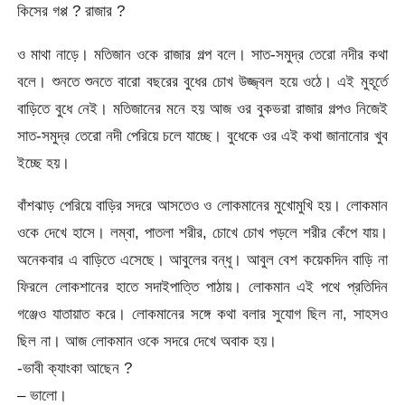
কিসের গপ্প ? রাজার ?
ও মাথা নাড়ে। মতিজান ওকে রাজার গল্প বলে। সাত-সমুদ্র তেরো নদীর কথা
বলে। শুনতে শুনতে বারো বছরের বুধের চোখ উজ্জ্বল হয়ে ওঠে। এই মুহূর্তে
বাড়িতে বুধে নেই। মতিজানের মনে হয় আজ ওর বুকভরা রাজার গল্পও নিজেই
সাত-সমুদ্র তেরো নদী পেরিয়ে চলে যাচ্ছে। বুধেকে ওর এই কথা জানানোর খুব
ইচ্ছে হয়।
বাঁশঝাড় পেরিয়ে বাড়ির সদরে আসতেও ও লোকমানের মুখোমুখি হয়। লোকমান
ওকে দেখে হাসে। লম্বা, পাতলা শরীর, চোখে চোখ পড়লে শরীর কেঁপে যায়।
অনেকবার এ বাড়িতে এসেছে। আবুলের বন্ধু। আবুল বেশ কয়েকদিন বাড়ি না
ফিরলে লোকশানের হাতে সদাইপাত্তি পাঠায়। লোকমান এই পথে প্রতিদিন
গঞ্জেও যাতায়াত করে। লোকমানের সঙ্গে কথা বলার সুযোগ ছিল না, সাহসও
ছিল না। আজ লোকমান ওকে সদরে দেখে অবাক হয়।
-ভাবী ক্যাংকা আছেন ?
– ভালো।