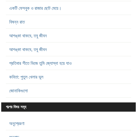
একটি ফেসবুক ও রাজার ছোট মেয়ে।
বিষন্ন রাত
আশঙ্কা থাকবে, তবু জীবন
আশঙ্কা থাকবে, তবু জীবন
প্রতিবার শীতে ভিজে তুমি জ্যোস্না হয়ে যাও
কবিতা: পুতুল খেলার ভুল
জোনাকিগুলো
গল্পের বিষয় সমূহ
অনুপ্রেরণা