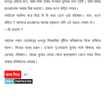
গুলনূর চেঁচিয়ে বলে, আজ থিকা হামার সংসারে তুমহার ভাত ন্যাই। হামি হামার
ছাওয়ালোক আবার বিয়া করমো। হামার বংশে বাত্তি লাগবে।
সবাইকে সচকিত করে দিয়ে খি খি করে হেসে ওঠে মতিজান। বলে, বংশে
বাত্তি ? আপনের ছাওয়ালের আশায় থ্যাকলে হামি এই দুডাও পেতাম না।
– কি কহালা ?
গ্রামের শক্ত মেয়েমানুষ গুলনূর বিস্ফারিত দৃষ্টিতে মতিজানের দিকে তাকিয়ে
থাকে। ভিড়ের মধ্যে গুঞ্জন। দু’হাতে দু’মেয়েকে বুকের সঙ্গে আঁকড়ে ধরে
রেখেছে মতিজান। মায়ের বুকের ভেতর থেকে জ্বলজ্বলে চোখে সবার দিকে
তাকায় মতিজানের মেয়েরা।
গল্পের বিষয়:
গল্প