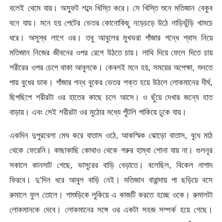
বলেই থেমে যায়। অস্ফুট শব্দে খিস্তি করে। সে খিস্তি শুনে মতিজান বেকুব
বনে যায়। মনে হয় পেটের ভেতর কোনোকিছু নড়েচড়ে উঠে নাড়িভুঁড়ি খামচে
ধরে। অসুস্থ লাগে ওর। তবু আবুলের মুখভরা গাঁজার গন্ধে শ্বাস নিয়ে
মতিজান নিজের জীবনের ওপর রেগে উঠতে চায়। লাথি দিয়ে ফেলে দিতে চায়
শরীরের ওপর চেপে থাকা আবুলকে। কেবলই মনে হয়, সময়ের অপেক্ষা, শুনতে
পায় বুধের ডাক। গাঁজার গন্ধ বুকের ভেতর শক্ত হয়ে উঠলে লোকমানের দীর্ঘ,
ছিপছিপে শরীরটা ওর হাতের কাছে চলে আসে। ও ছুঁয়ে দেখার জন্যে হাত
বাড়ায়। এবং সেই শরীরটা ওর মুঠোর মধ্যে পুঁটলি পাকিয়ে ঢুকে যায়।
একদিন দুপুরবেলা মেঘ করে বাতাস ওঠে, আকস্মিক ঝোড়ো বাতাস, বুধে মাঠ
থেকে ফেরেনি। কাছাকাছি কোথাও থেকে গরুর হাম্বা শোনা যায় না। গুলনূর
সকালে কানসাট গেছে, ভাসুরের বাড়ি বেড়াতে। বলেছিল, বিকেল নাগাদ
ফিরবে। দু’দিন ধরে আবুল বাড়ি নেই। মতিজান বারান্দায় পা ছড়িয়ে বসে
রুমালে ফুল তোলে। শাশুড়িকে লুকিয়ে এ কাজটি করতে হচ্ছে ওকে। রুমালটা
লোকমানকে দেবে। লোকমানের সঙ্গে ওর একটা সহজ সম্পর্ক হয়ে গেছে।