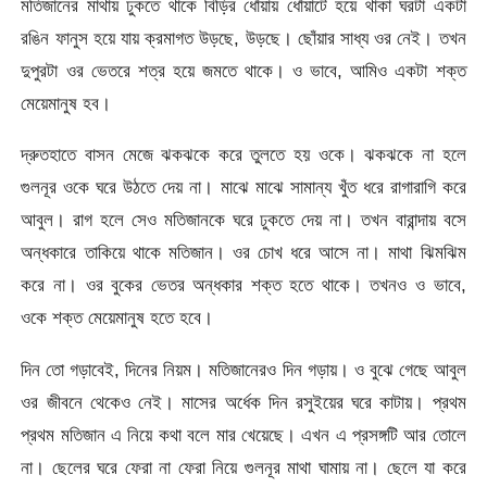
মতিজানের মাথায় ঢুকতে থাকে বিড়ির ধোঁয়ায় ধোঁয়াটে হয়ে থাকা ঘরটা একটা
রঙিন ফানুস হয়ে যায় ক্রমাগত উড়ছে, উড়ছে। ছোঁয়ার সাধ্য ওর নেই। তখন
দুপুরটা ওর ভেতরে শত্র হয়ে জমতে থাকে। ও ভাবে, আমিও একটা শক্ত
মেয়েমানুষ হব।
দ্রুতহাতে বাসন মেজে ঝকঝকে করে তুলতে হয় ওকে। ঝকঝকে না হলে
গুলনূর ওকে ঘরে উঠতে দেয় না। মাঝে মাঝে সামান্য খুঁত ধরে রাগারাগি করে
আবুল। রাগ হলে সেও মতিজানকে ঘরে ঢুকতে দেয় না। তখন বারান্দায় বসে
অন্ধকারে তাকিয়ে থাকে মতিজান। ওর চোখ ধরে আসে না। মাথা ঝিমঝিম
করে না। ওর বুকের ভেতর অন্ধকার শক্ত হতে থাকে। তখনও ও ভাবে,
ওকে শক্ত মেয়েমানুষ হতে হবে।
দিন তো গড়াবেই, দিনের নিয়ম। মতিজানেরও দিন গড়ায়। ও বুঝে গেছে আবুল
ওর জীবনে থেকেও নেই। মাসের অর্ধেক দিন রসুইয়ের ঘরে কাটায়। প্রথম
প্রথম মতিজান এ নিয়ে কথা বলে মার খেয়েছে। এখন এ প্রসঙ্গটি আর তোলে
না। ছেলের ঘরে ফেরা না ফেরা নিয়ে গুলনূর মাথা ঘামায় না। ছেলে যা করে