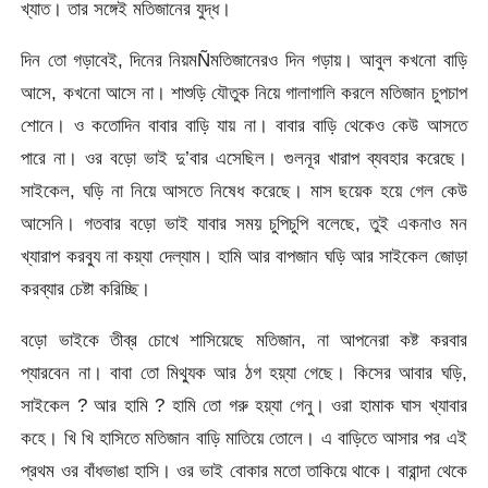
খ্যাত। তার সঙ্গেই মতিজানের যুদ্ধ।
দিন তো গড়াবেই, দিনের নিয়মÑমতিজানেরও দিন গড়ায়। আবুল কখনো বাড়ি
আসে, কখনো আসে না। শাশুড়ি যৌতুক নিয়ে গালাগালি করলে মতিজান চুপচাপ
শোনে। ও কতোদিন বাবার বাড়ি যায় না। বাবার বাড়ি থেকেও কেউ আসতে
পারে না। ওর বড়ো ভাই দু’বার এসেছিল। গুলনূর খারাপ ব্যবহার করেছে।
সাইকেল, ঘড়ি না নিয়ে আসতে নিষেধ করেছে। মাস ছয়েক হয়ে গেল কেউ
আসেনি। গতবার বড়ো ভাই যাবার সময় চুপিচুপি বলেছে, তুই একনাও মন
খ্যারাপ করব্যু না কয়্যা দেল্যাম। হামি আর বাপজান ঘড়ি আর সাইকেল জোড়া
করব্যার চেষ্টা করিচ্ছি।
বড়ো ভাইকে তীব্র চোখে শাসিয়েছে মতিজান, না আপনেরা কষ্ট করবার
প্যারবেন না। বাবা তো মিথ্যুক আর ঠগ হয়্যা গেছে। কিসের আবার ঘড়ি,
সাইকেল ? আর হামি ? হামি তো গরু হয়্যা গেনু। ওরা হামাক ঘাস খ্যাবার
কহে। খি খি হাসিতে মতিজান বাড়ি মাতিয়ে তোলে। এ বাড়িতে আসার পর এই
প্রথম ওর বাঁধভাঙা হাসি। ওর ভাই বোকার মতো তাকিয়ে থাকে। বারান্দা থেকে