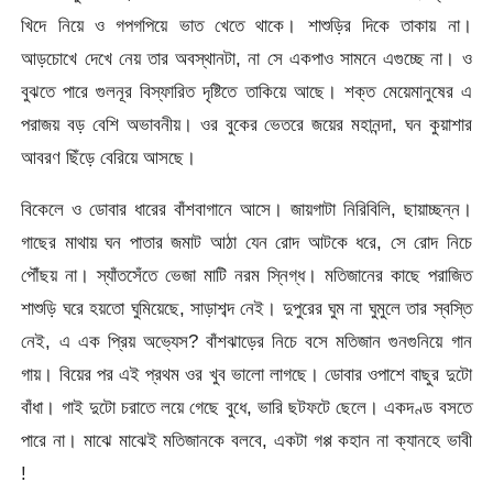
খিদে নিয়ে ও গপগপিয়ে ভাত খেতে থাকে। শাশুড়ির দিকে তাকায় না।
আড়চোখে দেখে নেয় তার অবস্থানটা, না সে একপাও সামনে এগুচ্ছে না। ও
বুঝতে পারে গুলনূর বিস্ফারিত দৃষ্টিতে তাকিয়ে আছে। শক্ত মেয়েমানুষের এ
পরাজয় বড় বেশি অভাবনীয়। ওর বুকের ভেতরে জয়ের মহানন্দা, ঘন কুয়াশার
আবরণ ছিঁড়ে বেরিয়ে আসছে।
বিকেলে ও ডোবার ধারের বাঁশবাগানে আসে। জায়গাটা নিরিবিলি, ছায়াচ্ছন্ন।
গাছের মাথায় ঘন পাতার জমাট আঠা যেন রোদ আটকে ধরে, সে রোদ নিচে
পৌঁছয় না। স্যাঁতসেঁতে ভেজা মাটি নরম স্নিগ্ধ। মতিজানের কাছে পরাজিত
শাশুড়ি ঘরে হয়তো ঘুমিয়েছে, সাড়াশব্দ নেই। দুপুরের ঘুম না ঘুমুলে তার স্বস্তি
নেই, এ এক প্রিয় অভ্যেস? বাঁশঝাড়ের নিচে বসে মতিজান গুনগুনিয়ে গান
গায়। বিয়ের পর এই প্রথম ওর খুব ভালো লাগছে। ডোবার ওপাশে বাছুর দুটো
বাঁধা। গাই দুটো চরাতে লয়ে গেছে বুধে, ভারি ছটফটে ছেলে। একদণ্ড বসতে
পারে না। মাঝে মাঝেই মতিজানকে বলবে, একটা গপ্প কহান না ক্যানহে ভাবী
!