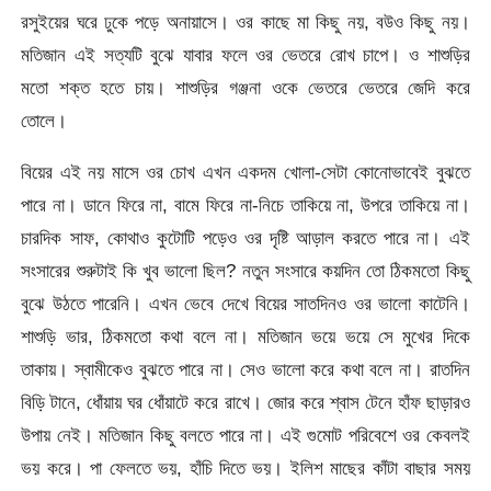
রসুইয়ের ঘরে ঢুকে পড়ে অনায়াসে। ওর কাছে মা কিছু নয়, বউও কিছু নয়।
মতিজান এই সত্যটি বুঝে যাবার ফলে ওর ভেতরে রোখ চাপে। ও শাশুড়ির
মতো শক্ত হতে চায়। শাশুড়ির গঞ্জনা ওকে ভেতরে ভেতরে জেদি করে
তোলে।
বিয়ের এই নয় মাসে ওর চোখ এখন একদম খোলা-সেটা কোনোভাবেই বুঝতে
পারে না। ডানে ফিরে না, বামে ফিরে না-নিচে তাকিয়ে না, উপরে তাকিয়ে না।
চারদিক সাফ, কোথাও কুটোটি পড়েও ওর দৃষ্টি আড়াল করতে পারে না। এই
সংসারের শুরুটাই কি খুব ভালো ছিল? নতুন সংসারে কয়দিন তো ঠিকমতো কিছু
বুঝে উঠতে পারেনি। এখন ভেবে দেখে বিয়ের সাতদিনও ওর ভালো কাটেনি।
শাশুড়ি ভার, ঠিকমতো কথা বলে না। মতিজান ভয়ে ভয়ে সে মুখের দিকে
তাকায়। স্বামীকেও বুঝতে পারে না। সেও ভালো করে কথা বলে না। রাতদিন
বিড়ি টানে, ধোঁয়ায় ঘর ধোঁয়াটে করে রাখে। জোর করে শ্বাস টেনে হাঁফ ছাড়ারও
উপায় নেই। মতিজান কিছু বলতে পারে না। এই গুমোট পরিবেশে ওর কেবলই
ভয় করে। পা ফেলতে ভয়, হাঁচি দিতে ভয়। ইলিশ মাছের কাঁটা বাছার সময়