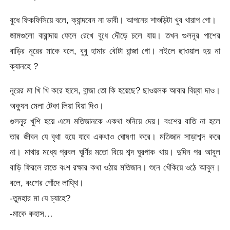
বুধে ফিকফিসিয়ে বলে, ক্যান্দবেন না ভাবী। আপনের শাশুড়িটা খুব খারাপ গো।
জামগুলো বারান্দায় ফেলে রেখে বুধে দৌড়ে চলে যায়। তখন গুলনূর পাশের
বাড়ির নূরের মাকে বলে, বুবু হামার বৌটা বান্জা গো। নইলে ছাওয়াল হয় না
ক্যানহে ?
নূরের মা খি খি করে হাসে, বান্জা তো কি হয়েছে? ছাওয়লক আবার বিয়্যা দাও।
অক্যুন মেলা টেকা লিয়া বিয়া দিও।
গুলনূর খুশি হয়ে এসে মতিজানকে একথা শুনিয়ে দেয়। বংশের বাতি না হলে
তার জীবন যে বৃথা হয়ে যাবে একথাও ঘোষণা করে। মতিজান সাড়াশব্দ করে
না। মাথার মধ্যে প্রবল ঘূর্ণির মতো বিয়ে শব্দ ঘুরপাক খায়। দুদিন পর আবুল
বাড়ি ফিরলে রাতে বংশ রক্ষার কথা ওঠায় মতিজান। শুনে খেঁকিয়ে ওঠে আবুল।
বলে, বংশের পোঁদে লাথ্থি।
-তুমহার মা যে চ্যাহে?
-মাকে কহাস…