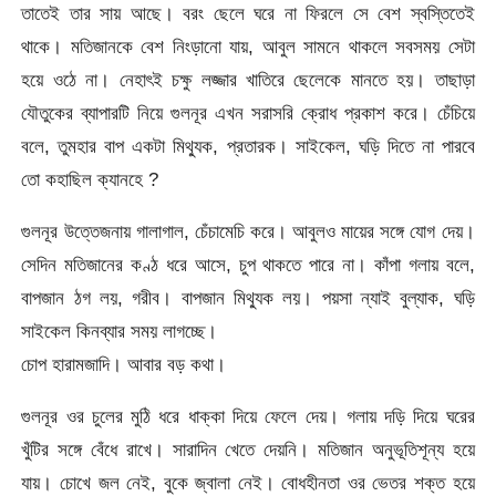
তাতেই তার সায় আছে। বরং ছেলে ঘরে না ফিরলে সে বেশ স্বস্তিতেই
থাকে। মতিজানকে বেশ নিংড়ানো যায়, আবুল সামনে থাকলে সবসময় সেটা
হয়ে ওঠে না। নেহাৎই চক্ষু লজ্জার খাতিরে ছেলেকে মানতে হয়। তাছাড়া
যৌতুকের ব্যাপারটি নিয়ে গুলনূর এখন সরাসরি ক্রোধ প্রকাশ করে। চেঁচিয়ে
বলে, তুমহার বাপ একটা মিথ্যুক, প্রতারক। সাইকেল, ঘড়ি দিতে না পারবে
তো কহাছিল ক্যানহে ?
গুলনূর উত্তেজনায় গালাগাল, চেঁচামেচি করে। আবুলও মায়ের সঙ্গে যোগ দেয়।
সেদিন মতিজানের কণ্ঠ ধরে আসে, চুপ থাকতে পারে না। কাঁপা গলায় বলে,
বাপজান ঠগ লয়, গরীব। বাপজান মিথ্যুক লয়। পয়সা ন্যাই বুল্যাক, ঘড়ি
সাইকেল কিনব্যার সময় লাগচ্ছে।
চোপ হারামজাদি। আবার বড় কথা।
গুলনূর ওর চুলের মুঠি ধরে ধাক্কা দিয়ে ফেলে দেয়। গলায় দড়ি দিয়ে ঘরের
খুঁটির সঙ্গে বেঁধে রাখে। সারাদিন খেতে দেয়নি। মতিজান অনুভূতিশূন্য হয়ে
যায়। চোখে জল নেই, বুকে জ্বালা নেই। বোধহীনতা ওর ভেতর শক্ত হয়ে