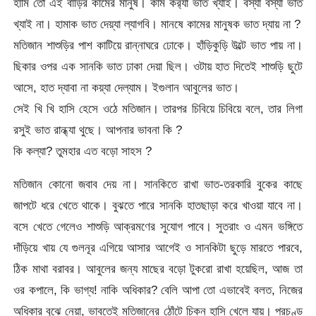
হামি তো এই বাড়ির কামের মানুষ। কাম কর‌্যা ভাত খ্যাই। বস্যা বস্যা ভাত
খ্যাই না। হামাক ভাত দেয়্যা ল্যাগবি। মানষে কামের মানুষক ভাত দ্যায় না ?
মতিজান শাশুড়ির পাশ কাটিয়ে রান্নাঘরে ঢোকে। হাঁড়িকুড়ি উল্টে ভাত পায় না।
ছিকার ওপর এক সানকি ভাত ঢাকা দেয়া ছিল। ওটায় হাত দিতেই শাশুড়ি ছুটে
আসে, হাত দ্যাবা না কয়্যা দেল্যাম। ইগুলান আবুলের ভাত।
সেই খি খি হাসি হেসে ওঠে মতিজান। তারপর চিবিয়ে চিবিয়ে বলে, তার লিগা
রসুই ভাত রান্ধ্যা থুছে। আপনার ভাবনা কি ?
কি কল্যা? তুমহার এত বড়ো সাহস ?
মতিজান কোনো জবাব দেয় না। সানকিতে রাখা ভাত-তরকারি বুকের কাছে
জাপটে ধরে খেতে থাকে। বুঝতে পারে সানকি হাতছাড়া করে খাওয়া যাবে না।
বসে খেতে গেলেও শাশুড়ি আক্রমণের সুযোগ পাবে। সুতরাং ও এমন ভঙ্গিতে
দাঁড়িয়ে খায় যে গুলনূর এগিয়ে আসার আগেই ও সানকিটা ছুড়ে মারতে পারবে,
ঠিক মাথা বরাবর। আবুলের জন্য মাছের বড়ো টুকরো রাখা হয়েছিল, আজ তা
ওর কপালে, কি ভাগ্য! নাকি অধিকার? বেলি আপা তো এভাবেই বলত, নিজের
অধিকার বুঝে নেয়া, ভাবতেই মতিজানের ঠোঁটে চিকন হাসি খেলে যায়। প্রচণ্ড