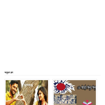
অনুরূপ গল্প