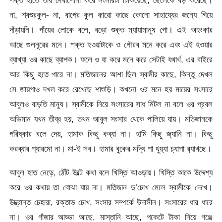
শক্ত হাতে তার দেখাশোনা করে সংসারটা টিকিয়েছে, ছেলেকে বড় করেছে।
না, শ্বশুরকুল- না, বাপের কুল কারো কাছে কোনো সাহায্যের জন্যে গিয়ে
দাঁড়ায়নি। গাঁয়ের লোকে বলে, বড়ো শুক্ত ম্যায়ামানুষ গো। এই অহংকার
আছে গুলনূরের মনে। শক্ত হওয়াটাকে ও গৌরব মনে করে এবং এই হওয়ার
ব্যাখ্যা ওর কাছে ব্যাপক। ফলে ও যা করে মনে করে সেটাই যথার্থ, এর বাইরে
আর কিছু হতে পারে না। মতিজানের আশা ছিল স্বামীর কাছে, কিন্তু দেখল
সে জায়গাও দখল করে রেখেছে শাশুড়ি। কখনো ওর মনে হয় মায়ের সংসারে
আবুলও বাড়তি মানুষ। স্বামীকে নিয়ে সংসারের সাধ মিটল না বলে ওর প্রবল
অভিমান যখন তীব্র হয়, তখন আবুল সংসার থেকে পালিয়ে যায়। মতিজানকে
পরিষ্কার বলে দেয়, হামাক কিছু কব্যা না। হামি কিছু জ্যানি না। কিছু
করব্যার প্যারমো না। মা-ই সব। হামার বুকের মদ্যি পা থুয়্যা চ্যাপা র‌্যাখছে।
আবুল হাত নেড়ে, ঠোঁট উল্টে কথা বলে খিস্তি আওড়ায়। খিস্তি কাকে উদ্দেশ্য
করে ওর কথায় তা বোঝা যায় না। মতিজান দু’চোখ মেলে স্বামীকে দেখে।
উদ্ভ্রান্ত চেহারা, রক্তাভ চোখ, সংসার সম্পর্কে উদাসীন। সংসারের ধার ধারে
না। ওর গাঁজার আড্ডা আছে, মাস্তানি আছে, পকেটে টাকা নিয়ে গঞ্জে