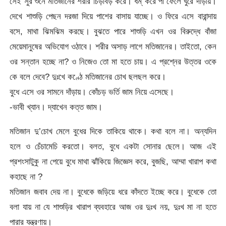
সেই সুর শুনে মতিজানের শরীর চিড়বিড় করে। ধম্ করে পা ফেলে ঘুরে দাঁড়ায়।
দেখে শাশুড়ি পেছন দরজা দিয়ে পাশের বাসায় যাচ্ছে। ও ফিরে এসে বারান্দায়
বসে, মাথা ঝিমঝিম করছে। বুঝতে পারে শাশুড়ি এখন ওর বিরুদ্ধে বাঁজা
মেয়েমানুষের অভিযোগ ওঠাবে। শরীর অসাড় লাগে মতিজানের। তাইতো, কেন
ওর সন্তান হচ্ছে না? ও নিজেও তো মা হতে চায়। এ প্রশ্নের উত্তর ওকে
কে বলে দেবে? দুঃখে কণ্ঠে মতিজানের চোখ ছলছল করে।
বুধে এসে ওর সামনে দাঁড়ায়। কোঁচড় ভর্তি জাম নিয়ে এসেছে।
-ভাবী খ্যান। দ্যাখেন কত্ত জাম।
মতিজান দু’চোখ মেলে বুধের দিকে তাকিয়ে থাকে। কথা বলে না। অন্যদিন
হলে ও চেঁচামেচি করতো। বলত, বুধে একটা সোনার ছেলে। আজ এই
প্রশংসাটুকু না পেয়ে বুধে মাথা ঝাঁকিয়ে জিজ্ঞেস করে, বুজছি, আম্মা খারাপ কথা
কহাছে না ?
মতিজান জবাব দেয় না। বুধেকে জড়িয়ে ধরে কাঁদতে ইচ্ছে করে। বুধেকে তো
বলা যায় না যে শাশুড়ির খারাপ ব্যবহারে আজ ওর দুঃখ নয়, দুঃখ মা না হতে
পারার যন্ত্রণায়।