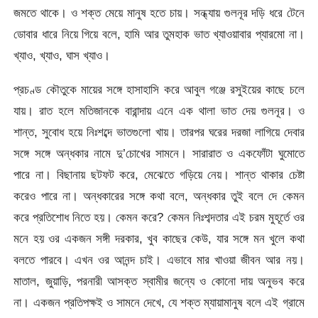
জমতে থাকে। ও শক্ত মেয়ে মানুষ হতে চায়। সন্ধ্যায় গুলনূর দড়ি ধরে টেনে
ডোবার ধারে নিয়ে গিয়ে বলে, হামি আর তুমহাক ভাত খ্যাওয়াবার প্যারমো না।
খ্যাও, খ্যাও, ঘাস খ্যাও।
প্রচণ্ড কৌতুকে মায়ের সঙ্গে হাসাহাসি করে আবুল গঞ্জে রসুইয়ের কাছে চলে
যায়। রাত হলে মতিজানকে বারান্দায় এনে এক থালা ভাত দেয় গুলনূর। ও
শান্ত, সুবোধ হয়ে নিঃশব্দে ভাতগুলো খায়। তারপর ঘরের দরজা লাগিয়ে দেবার
সঙ্গে সঙ্গে অন্ধকার নামে দু’চোখের সামনে। সারারাত ও একফোঁটা ঘুমোতে
পারে না। বিছানায় ছটফট করে, মেঝেতে গড়িয়ে নেয়। শান্ত থাকার চেষ্টা
করেও পারে না। অন্ধকারের সঙ্গে কথা বলে, অন্ধকার তুই বলে দে কেমন
করে প্রতিশোধ নিতে হয়। কেমন করে? কেমন নিঃশব্দতার এই চরম মুহূর্তে ওর
মনে হয় ওর একজন সঙ্গী দরকার, খুব কাছের কেউ, যার সঙ্গে মন খুলে কথা
বলতে পারবে। এখন ওর আনন্দ চাই। এভাবে মার খাওয়া জীবন আর নয়।
মাতাল, জুয়াড়ি, পরনারী আসক্ত স্বামীর জন্যে ও কোনো দায় অনুভব করে
না। একজন প্রতিপক্ষই ও সামনে দেখে, যে শক্ত ম্যায়ামানুষ বলে এই গ্রামে