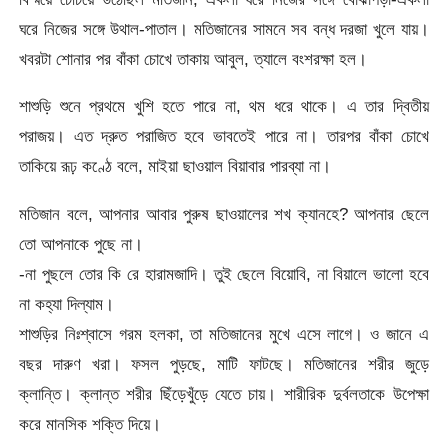
ঘরে নিজের সঙ্গে উথাল-পাতাল। মতিজানের সামনে সব বন্ধ দরজা খুলে যায়।
খবরটা শোনার পর বাঁকা চোখে তাকায় আবুল, ত্যালে বংশরক্ষা হল।
শাশুড়ি শুনে প্রথমে খুশি হতে পারে না, থম ধরে থাকে। এ তার দ্বিতীয়
পরাজয়। এত দ্রুত পরাজিত হবে ভাবতেই পারে না। তারপর বাঁকা চোখে
তাকিয়ে রূঢ় কণ্ঠে বলে, মাইয়া ছাওয়াল বিয়াবার পারব্যা না।
মতিজান বলে, আপনার আবার পুরুষ ছাওয়ালের শখ ক্যানহে? আপনার ছেলে
তো আপনাকে পুছে না।
-না পুছলে তোর কি রে হারামজাদি। তুই ছেলে বিয়োবি, না বিয়ালে ভালো হবে
না কহ্যা দিল্যাম।
শাশুড়ির নিঃশ্বাসে গরম হলকা, তা মতিজানের মুখে এসে লাগে। ও জানে এ
বছর দারুণ খরা। ফসল পুড়ছে, মাটি ফাটছে। মতিজানের শরীর জুড়ে
ক্লান্তি। ক্লান্ত শরীর ছিঁড়েখুঁড়ে যেতে চায়। শারীরিক দুর্বলতাকে উপেক্ষা
করে মানসিক শক্তি দিয়ে।