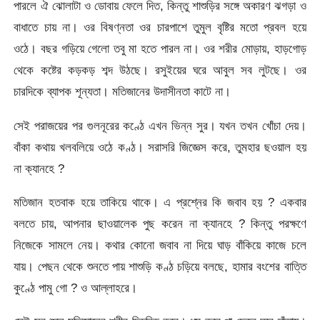
পারলে ঐ ঝোলাটা ও ডোবায় ফেলে দিত, কিন্তু শাশুড়ির সঙ্গে অকারণ ঝগড়া ও
বাধাতে চায় না। ওর বিষণ্নতা ওর চারপাশে তুমুল বৃষ্টির মতো প্রবল হয়ে
ওঠে। বছর গড়িয়ে গেলো তবু মা হতে পারল না। ওর শরীর মোড়ায়, হাড়গোড়
থেকে কষ্টের কড়কড় শব্দ উঠছে। রসুইয়ের ঘরে আবুল সব লুটছে। ওর
চারদিকে ব্যাপক শূন্যতা। মতিজানের উদাসীনতা কাটে না।
সেই পরাজয়ের পর গুলনূরের কণ্ঠে এখন ভিন্ন সুর। যখন তখন খোঁচা দেয়।
বাঁকা কথায় খলবলিয়ে ওঠে কণ্ঠ। সরাসরি জিজ্ঞেস করে, তুমহার ছওয়াল হয়
না ক্যানহে ?
মতিজান হতবাক হয়ে তাকিয়ে থাকে। এ প্রশ্নের কি জবাব হয় ? একবার
বলতে চায়, আপনার ছাওয়ালেক পুছ করেন না ক্যানহে ? কিন্তু পরক্ষণে
নিজেকে সামলে নেয়। কথার কোনো জবাব না দিয়ে ঘাড় বাঁকিয়ে কাজে চলে
যায়। পেছন থেকে শুনতে পায় শাশুড়ি কণ্ঠ চড়িয়ে বলছে, হামার বংশের বাত্তি
কুণ্ঠে পামু গো ? ও আল্লাহরে।