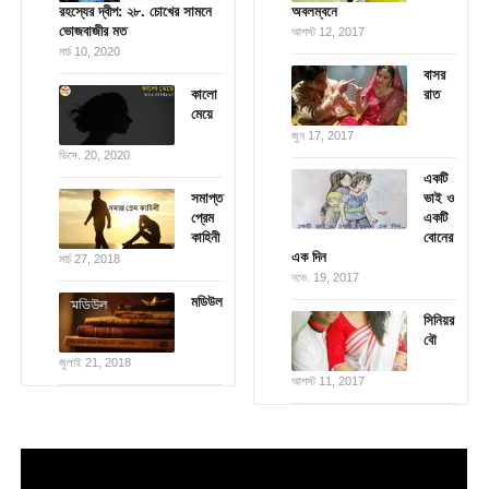
রহস্যের দ্বীপ: ২৮. চোখের সামনে
অবলম্বনে
ভোজবাজীর মত
আগস্ট 12, 2017
মার্চ 10, 2020
বাসর
কালো
রাত
মেয়ে
জুন 17, 2017
ডিসে. 20, 2020
একটি
সমাপ্ত
ভাই ও
প্রেম
একটি
কাহিনী
বোনের
এক দিন
মার্চ 27, 2018
নভে. 19, 2017
মডিউল
সিনিয়র
বৌ
জুলাই 21, 2018
আগস্ট 11, 2017