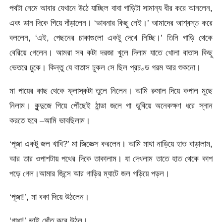
পথটা নেমে আবার যেখানে উঠে যাচ্ছিল বাবা গাড়িটা সামান্য ধীর করে আনলেন,
এবং ডান দিকে গিয়ে দাঁড়ালেন। ‘ভাবনার কিছু নেই।’ আমাদের আশ্বস্ত করে
বললেন, ‘এই, পেছনের চাকাগুলো একটু দেখে নিচ্ছি।’ তিনি গাড়ি থেকে
বেরিয়ে গেলেন। আমরা সব কটা দরজা খুলে দিলাম যাতে খোলা বাতাস কিছু
ভেতরে ঢুকে। কিন্তু যে বাতাস ঢুকল সে ছিল প্রচণ্ড গরম আর শুকনো।
মা পায়ের কাছ থেকে ফ্লাস্কটা তুলে নিলেন। আমি রুমাল দিয়ে কপাল মুছে
নিলাম। কুন্দুজে গিয়ে পৌঁছেই ঠান্ডা জলে গা ডুবিয়ে অনেকক্ষণ ধরে স্নান
করতে হবে –আমি ভাবছিলাম।
‘পূজা একটু জল খাবি?’ মা জিজ্ঞেস করলেন। আমি মাথা নাড়িয়ে হাত বাড়ালাম,
আর তার ওপাশটায় পথের দিকে তাকালাম। যা দেখলাম তাতে হাত থেকে কাপ
পড়ে গেল।আমার জিন্সে আর গাড়ির ম্যাটে জল গড়িয়ে পড়ল।
‘পূজা!’, মা বকা দিয়ে উঠলেন।
‘গাধা!’ ভাই ঘোঁত করে উঠল।