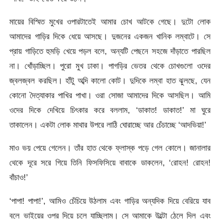
মায়ের বিস্মিত মুখের ওপারটাতেই আমার চোখ আটকে গেছে। দুটো লোক
আমাদের গাড়ির দিকে ধেয়ে আসছে। দুজনের একজন খানিক লম্বাটে। সে
প্রায় গাড়িতে হুমড়ি খেয়ে পড়ল বলে, অন্যটি পেছনে সহজে দাঁড়াতে পারছিল
না। খোঁড়াচ্ছিল। পুরো মুখ ঢাকা। পাগড়ির ভেতর থেকে চোখগুলো ওদের
জ্বলজ্বল করছিল। হাঁটু অব্দি কালো কোট। দুদিকে লম্বা হাত ঝুলছে, যেন
কোনো দৈত্যাকার পাখির পাখা। ওরা সোজা আমাদের দিকে আসছিল। আমি
ওদের দিকে দেখিয়ে চিৎকার করে বললাম, ‘ডাকাত! ডাকাত!’ মা ঘুরে
তাকালেন। একটা লোক মাথার উপরে লাঠি ঘোরাচ্ছে আর চেঁচাচ্ছে ‘আদভিয়া!’
মাও ভয় পেয়ে গেলেন। তাঁর হাত থেকে ফ্লাস্ক পড়ে গেল কোলে। জানালার
থেকে দূরে সরে গিয়ে তিনি ফিসফিসিয়ে বাবাকে ডাকলেন, ‘রোহন! রোহন!
বাঁচাও!’
‘পাপা! পাপা!’, আমিও চেঁচিয়ে উঠলাম এবং গাড়ির অন্যদিক দিয়ে বেরিয়ে যাব
বলে ভাইয়ের ওপর দিয়ে চলে যাচ্ছিলাম। সে আমাকে উল্টো ঠেলে দিল এবং