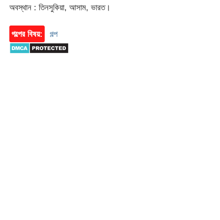
অবস্থান : তিনসুকিয়া, আসাম, ভারত।
গল্পের বিষয়:
গল্প