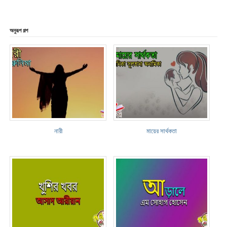
অনুরূপ গল্প
নারী
মায়ের সার্থকতা