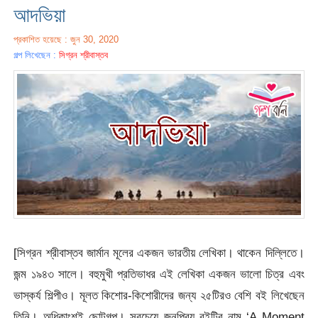
আদভিয়া
প্রকাশিত হয়েছে : জুন 30, 2020
গল্প লিখেছেন :
সিগ্রন শ্রীবাস্তব
[সিগ্রন শ্রীবাস্তব জার্মান মূলের একজন ভারতীয় লেখিকা। থাকেন দিল্লিতে।
জন্ম ১৯৪৩ সালে। বহুমুখী প্রতিভাধর এই লেখিকা একজন ভালো চিত্র এবং
ভাস্কর্য শিল্পীও। মূলত কিশোর-কিশোরীদের জন্য ২৫টিরও বেশি বই লিখেছেন
তিনি। অধিকাংশই ছোটগল্প। সবচেয়ে জনপ্রিয় বইটির নাম ‘A Moment