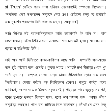
of Truth’ যেটিতে প্রায় সারা দুনিয়ার প্রেক্ষাপটেই গল্পগুলো লিখেছেন।
‘আদভিয়া’ সেই সংকলনের অন্যতম সেরা গল্প। ছোটদের জন্য বহু ছায়াছবি
এবং দূরদর্শন প্রকল্পেও তিনি কাজ করেছেন। -অনুবাদক]
আমি নিশ্চিত নই আফগানিস্তানকে আমি ভালোবাসি কি বাসি না। বাবা
ভালোবাসেন। যদিও তিনি এখানে এসেছেন মাস চারেকই হলো। খানাবাদ সেচ
প্রকল্পের ইঞ্জিনিয়ার তিনি।
ভাই আর আমি দিল্লিতে কাকা-কাকিমার কাছে থাকি। সম্প্রতি বাবা-মায়ের
সঙ্গে ছুটি কাটাবো বলে এসেছি। কুন্দুজ শহরে। শহরটি রুশ সীমান্ত থেকে খুব
বেশি দূরে নয়। সপ্তাহ শেষের বন্ধে আমরা ঐতিহাসিক স্থান বাক দেখে
ফিরছিলাম। ফেরার পথটাই বড় বিরক্তিকর ঠেকল। পাথুরে পার্বত্য পথের
স্থবিরতা, কোত্থাও এক চিলতে সবুজ নেই। পাহাড়ের গায়ে ভূতুড়ে সব গর্ত,
পথের দু-ধারে ছড়ানো ছিটানো পাথর, ধুলো আর অসহ্য গরম। আমার ভীষণ
অস্বস্তি করছিল। পাশে বসা ভাইয়ের দিকে তাকালাম। হঠাৎই সে এমন কিছু