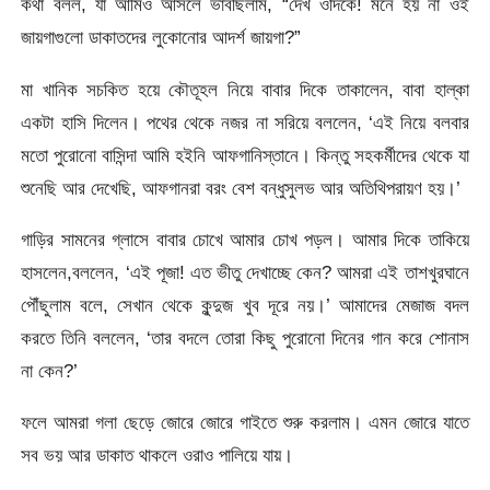
কথা বলল, যা আমিও আসলে ভাবছিলাম, “দেখ ওদিকে! মনে হয় না ওই
জায়গাগুলো ডাকাতদের লুকোনোর আদর্শ জায়গা?”
মা খানিক সচকিত হয়ে কৌতূহল নিয়ে বাবার দিকে তাকালেন, বাবা হাল্কা
একটা হাসি দিলেন। পথের থেকে নজর না সরিয়ে বললেন, ‘এই নিয়ে বলবার
মতো পুরোনো বাসিন্দা আমি হইনি আফগানিস্তানে। কিন্তু সহকর্মীদের থেকে যা
শুনেছি আর দেখেছি, আফগানরা বরং বেশ বন্ধুসুলভ আর অতিথিপরায়ণ হয়।’
গাড়ির সামনের গ্লাসে বাবার চোখে আমার চোখ পড়ল। আমার দিকে তাকিয়ে
হাসলেন,বললেন, ‘এই পূজা! এত ভীতু দেখাচ্ছে কেন? আমরা এই তাশখুরঘানে
পৌঁছুলাম বলে, সেখান থেকে কুন্দুজ খুব দূরে নয়।’ আমাদের মেজাজ বদল
করতে তিনি বললেন, ‘তার বদলে তোরা কিছু পুরোনো দিনের গান করে শোনাস
না কেন?’
ফলে আমরা গলা ছেড়ে জোরে জোরে গাইতে শুরু করলাম। এমন জোরে যাতে
সব ভয় আর ডাকাত থাকলে ওরাও পালিয়ে যায়।