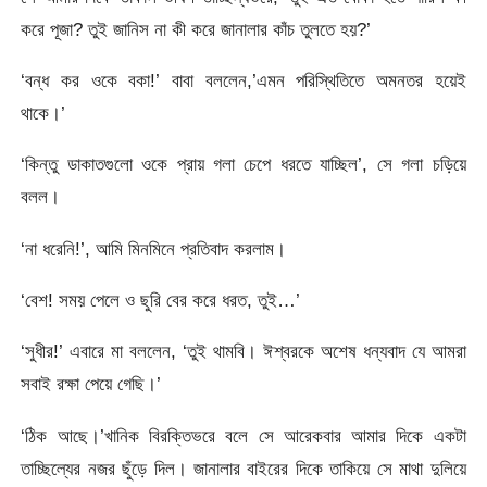
করে পূজা? তুই জানিস না কী করে জানালার কাঁচ তুলতে হয়?’
‘বন্ধ কর ওকে বকা!’ বাবা বললেন,’এমন পরিস্থিতিতে অমনতর হয়েই
থাকে।’
‘কিন্তু ডাকাতগুলো ওকে প্রায় গলা চেপে ধরতে যাচ্ছিল’, সে গলা চড়িয়ে
বলল।
‘না ধরেনি!’, আমি মিনমিনে প্রতিবাদ করলাম।
‘বেশ! সময় পেলে ও ছুরি বের করে ধরত, তুই…’
‘সুধীর!’ এবারে মা বললেন, ‘তুই থামবি। ঈশ্বরকে অশেষ ধন্যবাদ যে আমরা
সবাই রক্ষা পেয়ে গেছি।’
‘ঠিক আছে।’খানিক বিরক্তিভরে বলে সে আরেকবার আমার দিকে একটা
তাচ্ছিল্যের নজর ছুঁড়ে দিল। জানালার বাইরের দিকে তাকিয়ে সে মাথা দুলিয়ে