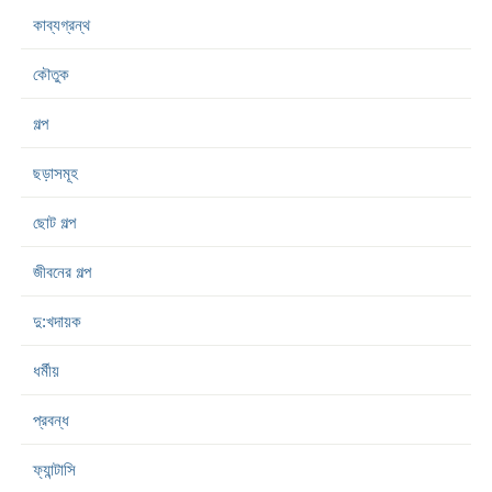
কাব্যগ্রন্থ
কৌতুক
গল্প
ছড়াসমূহ
ছোট গল্প
জীবনের গল্প
দু:খদায়ক
ধর্মীয়
প্রবন্ধ
ফ্যান্টাসি