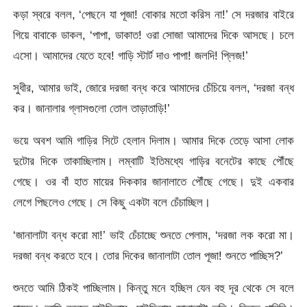
কড়া স্বরে বলল, ‘পেছনে যা পূজা! বোকার মতো করিস না!’ সে দরজার বাইরে
গিয়ে বাবাকে ডাকল, ‘পাপা, ডাকাত! ওরা সোজা আমাদের দিকে আসছে। চলে
এসো। আমাদের যেতে হবে! গাড়ি স্টার্ট দাও পাপা! জলদি! প্লিজ!’
সুধীর, আমার ভাই, জোরে দরজা বন্ধ করে আমাদের চেঁচিয়ে বলল, ‘দরজা বন্ধ
কর। জানালার গ্লাসগুলো তোল তাড়াতাড়ি!’
ভয়ে অবশ আমি গাড়ির সিটে হেলান দিলাম। আমার দিকে তেড়ে আসা লোক
দুটোর দিকে তাকাচ্ছিলাম। লম্বাটি ইতিমধ্যে গাড়ির বনেটের কাছে পৌঁছে
গেছে। ওর বাঁ হাত মায়ের দিককার জানালাতে পৌঁছে গেছে। দুই একবার
লেগে পিছলেও গেছে। সে কিছু একটা বলে চেঁচাচ্ছিল।
‘জানালাটা বন্ধ করো মা!’ ভাই চেঁচাচ্ছে শুনতে পেলাম, ‘দরজা লক করো মা।
দরজা বন্ধ করতে হবে। তোর দিকের জানালাটা তোল পূজা! শুনতে পাচ্ছিস?’
শুনতে আমি ঠিকই পাচ্ছিলাম। কিন্তু মনে হচ্ছিল যেন বহু দূর থেকে সে বলে