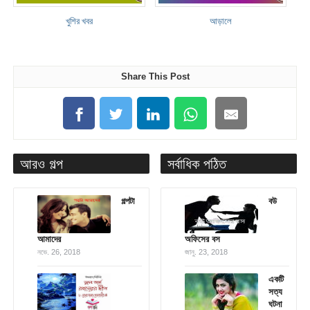
খুশির খবর
আড়ালে
Share This Post
আরও গল্প
সর্বাধিক পঠিত
গল্পটা
বউ
আমাদের
অফিসের বস
নভে. 26, 2018
জানু. 23, 2018
একটি
সত্য
ঘটনা