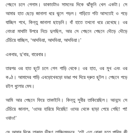
পেছনে চলে গেলাম। ডাকাতটাও সামনের দিকে ঝাঁকুনি খেল একটা। সে
আমার হাত ছেড়ে জানালা ধরে ঝুলে পড়ল। গাড়িতে গতি আসতেই ও পড়ে
যাচ্ছিল পথে, কিন্তু জানালা ছাড়েনি। বাঁ হাতে তখনো ধরে রেখেছে। ওর
নোংরা মাথাটা উপরে নিচে দুলছিল, আর সে পেছনে পেছনে দৌড়ে দৌড়ে
চেঁচিয়ে যাচ্ছিল, ‘আদভিয়া, আদভিয়া, আদভিয়া।’
একবার, দু’বার, বারেবার।
তারপর ওর হাত ছুটে চলে গেল গাড়ি থেকে। ওর হাত, ওর মুখ এবং ওর
কণ্ঠ। আমাদের গাড়ি এবড়োখেবড়ো ভাঙা পথ দিয়ে দ্রুত ছুটল। পেছনে পড়ে
রইল ধুলোর মেঘ।
আমি আর পেছনে ফিরে তাকাইনি। কিন্তু সুধীর তাকিয়েছিল। আনন্দে সে
চেঁচিয়ে জানাল, ‘ওদের হারিয়ে দিয়েছি! ওদের থেকে ছাড়া পেয়ে গেছি! পা!
ওয়াও!’
সে আমার দিকে তাকাল ভীষণ তাচ্ছিল্যভরে, ‘তুই এত বোকা হতে পারিস কী