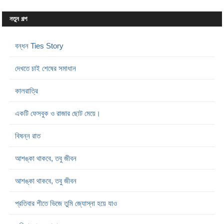
নতুন গল্প
বন্ধন Ties Story
দেখতে চাই শেষের সমাধান
কালরাত্রি
একটি ফেসবুক ও রাজার ছোট মেয়ে।
বিষন্ন রাত
আশঙ্কা থাকবে, তবু জীবন
আশঙ্কা থাকবে, তবু জীবন
প্রতিবার শীতে ভিজে তুমি জ্যোস্না হয়ে যাও