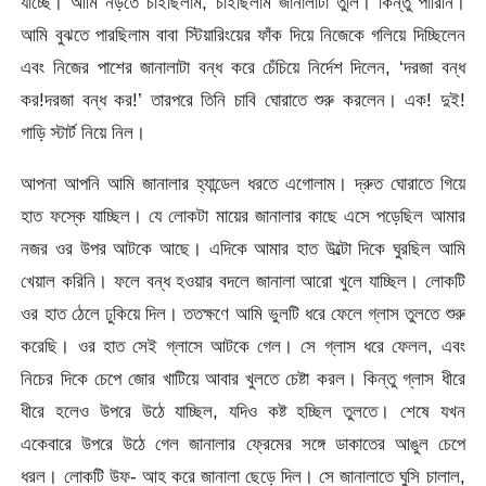
যাচ্ছে। আমি নড়তে চাইছিলাম, চাইছিলাম জানালাটা তুলি। কিন্তু পারিনি।
আমি বুঝতে পারছিলাম বাবা স্টিয়ারিংয়ের ফাঁক দিয়ে নিজেকে গলিয়ে দিচ্ছিলেন
এবং নিজের পাশের জানালাটা বন্ধ করে চেঁচিয়ে নির্দেশ দিলেন, ‘দরজা বন্ধ
কর!দরজা বন্ধ কর!’ তারপরে তিনি চাবি ঘোরাতে শুরু করলেন। এক! দুই!
গাড়ি স্টার্ট নিয়ে নিল।
আপনা আপনি আমি জানালার হ্যান্ডেল ধরতে এগোলাম। দ্রুত ঘোরাতে গিয়ে
হাত ফস্কে যাচ্ছিল। যে লোকটা মায়ের জানালার কাছে এসে পড়েছিল আমার
নজর ওর উপর আটকে আছে। এদিকে আমার হাত উল্টো দিকে ঘুরছিল আমি
খেয়াল করিনি। ফলে বন্ধ হওয়ার বদলে জানালা আরো খুলে যাচ্ছিল। লোকটি
ওর হাত ঠেলে ঢুকিয়ে দিল। ততক্ষণে আমি ভুলটি ধরে ফেলে গ্লাস তুলতে শুরু
করেছি। ওর হাত সেই গ্লাসে আটকে গেল। সে গ্লাস ধরে ফেলল, এবং
নিচের দিকে চেপে জোর খাটিয়ে আবার খুলতে চেষ্টা করল। কিন্তু গ্লাস ধীরে
ধীরে হলেও উপরে উঠে যাচ্ছিল, যদিও কষ্ট হচ্ছিল তুলতে। শেষে যখন
একেবারে উপরে উঠে গেল জানালার ফ্রেমের সঙ্গে ডাকাতের আঙুল চেপে
ধরল। লোকটি উফ- আহ করে জানালা ছেড়ে দিল। সে জানালাতে ঘুসি চালাল,