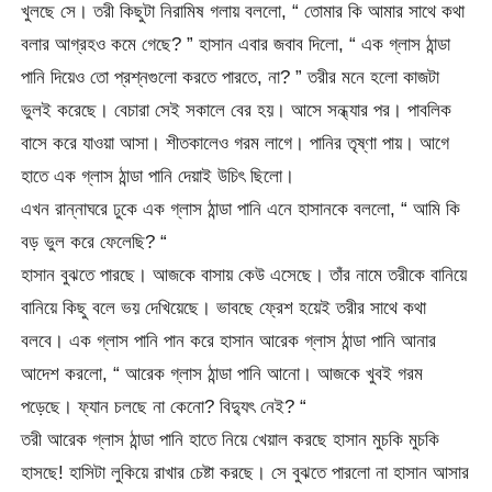
খুলছে সে। তরী কিছুটা নিরামিষ গলায় বললো, “ তোমার কি আমার সাথে কথা
বলার আগ্রহও কমে গেছে? ” হাসান এবার জবাব দিলো, “ এক গ্লাস ঠান্ডা
পানি দিয়েও তো প্রশ্নগুলো করতে পারতে, না? ” তরীর মনে হলো কাজটা
ভুলই করেছে। বেচারা সেই সকালে বের হয়। আসে সন্ধ্যার পর। পাবলিক
বাসে করে যাওয়া আসা। শীতকালেও গরম লাগে। পানির তৃষ্ণা পায়। আগে
হাতে এক গ্লাস ঠান্ডা পানি দেয়াই উচিৎ ছিলো।
এখন রান্নাঘরে ঢুকে এক গ্লাস ঠান্ডা পানি এনে হাসানকে বললো, “ আমি কি
বড় ভুল করে ফেলেছি? “
হাসান বুঝতে পারছে। আজকে বাসায় কেউ এসেছে। তাঁর নামে তরীকে বানিয়ে
বানিয়ে কিছু বলে ভয় দেখিয়েছে। ভাবছে ফ্রেশ হয়েই তরীর সাথে কথা
বলবে। এক গ্লাস পানি পান করে হাসান আরেক গ্লাস ঠান্ডা পানি আনার
আদেশ করলো, “ আরেক গ্লাস ঠান্ডা পানি আনো। আজকে খুবই গরম
পড়েছে। ফ্যান চলছে না কেনো? বিদ্যুৎ নেই? “
তরী আরেক গ্লাস ঠান্ডা পানি হাতে নিয়ে খেয়াল করছে হাসান মুচকি মুচকি
হাসছে! হাসিটা লুকিয়ে রাখার চেষ্টা করছে। সে বুঝতে পারলো না হাসান আসার