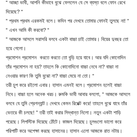
“ আচ্ছা ভাবী, আপনি কীভাবে বুঝে ফেললেন যে সে ব্যস্ত বলে ফোন রেখে
দিয়েছে? “
“ প্রথম প্রথম এরকমই বলে। কদিন পর দেখবে তোমার ফোনই তুলছে না! “
“ এখন আমি কী করবো? “
“ আজকে আসলে সরাসরি বলবে একটা বাচ্চা চাই তোমার। বিয়ের দুবছর তো
হয়ে গেলো।
প্রমোশন প্রমোশন করতে করতে তো বুড়ি হয়ে যাবে। আর যদি কোনোদিন
তাঁর প্রমোশন না হয়? তাহলে কি কোনোদিনো বাচ্চা নেবে না? বাচ্চা না
নেওয়ার কারণ কি তুমি বুঝো না? বাচ্চা মেয়ে না তো। “
তরী চুপ করে রইলো এবার। হাসান এমনই বলে। প্রমোশন হলেই বাচ্চা
নিবে। বাচ্চা হলে অনেক খরচ। রুমকি ভাবী আবার বললো, “ আজকে আসলে
বলবে যে তুমি প্রেগন্যান্ট। দেখবে কেমন রিয়েক্ট করে! তাহলে বুঝে যাবে তাঁর
ভেতরে কী চলছে! ” তরী তাই করার সিদ্ধান্ত নিলো। নতুন একটা শাড়ি
পরেছে। লিপস্টিক দিয়েছে ঠোঁটে। কাজল দিয়েছে। চুলগুলো ভালো করে
পরিপাটি করে অপেক্ষা করছে হাসানের। হাসান এলো আজকে রাত নটায়।