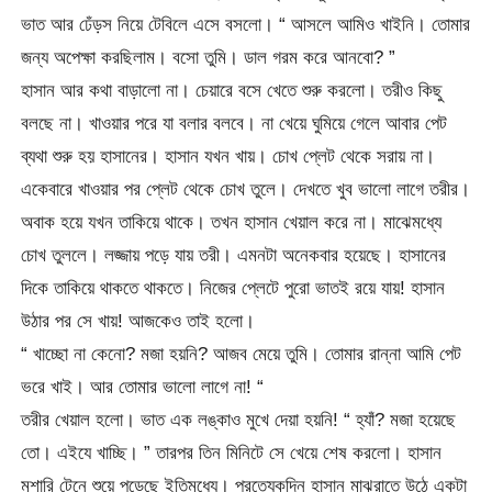
ভাত আর ঢেঁড়স নিয়ে টেবিলে এসে বসলো। “ আসলে আমিও খাইনি। তোমার
জন্য অপেক্ষা করছিলাম। বসো তুমি। ডাল গরম করে আনবো? ”
হাসান আর কথা বাড়ালো না। চেয়ারে বসে খেতে শুরু করলো। তরীও কিছু
বলছে না। খাওয়ার পরে যা বলার বলবে। না খেয়ে ঘুমিয়ে গেলে আবার পেট
ব্যথা শুরু হয় হাসানের। হাসান যখন খায়। চোখ প্লেট থেকে সরায় না।
একেবারে খাওয়ার পর প্লেট থেকে চোখ তুলে। দেখতে খুব ভালো লাগে তরীর।
অবাক হয়ে যখন তাকিয়ে থাকে। তখন হাসান খেয়াল করে না। মাঝেমধ্যে
চোখ তুললে। লজ্জায় পড়ে যায় তরী। এমনটা অনেকবার হয়েছে। হাসানের
দিকে তাকিয়ে থাকতে থাকতে। নিজের প্লেটে পুরো ভাতই রয়ে যায়! হাসান
উঠার পর সে খায়! আজকেও তাই হলো।
“ খাচ্ছো না কেনো? মজা হয়নি? আজব মেয়ে তুমি। তোমার রান্না আমি পেট
ভরে খাই। আর তোমার ভালো লাগে না! “
তরীর খেয়াল হলো। ভাত এক লঙ্কাও মুখে দেয়া হয়নি! “ হ্যাঁ? মজা হয়েছে
তো। এইযে খাচ্ছি। ” তারপর তিন মিনিটে সে খেয়ে শেষ করলো। হাসান
মশারি টেনে শুয়ে পড়েছে ইতিমধ্যে। প্রত্যেকদিন হাসান মাঝরাতে উঠে একটা