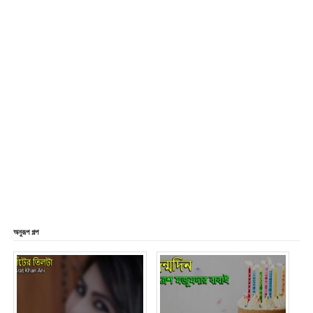
অনুরূপ গল্প