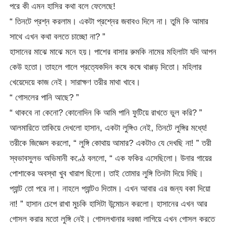
পরে কী এমন হাসির কথা বলে ফেলেছে!
“ তিনটে প্রশ্ন করলাম। একটা প্রশ্নের জবাবও দিলে না। তুমি কি আমার
সাথে এখন কথা বলতে চাচ্ছো না? ”
হাসানের মাঝে মাঝে মনে হয়। পাশের বাসার রুমকি নামের মহিলাটা যদি আপন
কেউ হতো। তাহলে গালে প্রত্যেকদিন কষে কষে থাপ্পড় দিতো। মহিলার
খেয়েদেয়ে কাজ নেই। সারাক্ষণ তরীর মাথা খাবে।
“ গোসলের পানি আছে? ”
“ থাকবে না কেনো? কোনোদিন কি আমি পানি ফুটিয়ে রাখতে ভুল করি? ”
আলমারিতে তাকিয়ে দেখলো হাসান, একটা লুঙ্গিও নেই, তিনটে লুঙ্গির মধ্যে!
তরীকে জিজ্ঞেস করলো, “ লুঙ্গি কোথায় আমার? একটাও যে দেখছি না! ” তরী
স্বভাবসুলভ অভিমানী কণ্ঠে বললো, “ এক ফকির এসেছিলো। উনার গায়ের
পোশাকের অবস্থা খুব খারাপ ছিলো। তাই তোমার লুঙ্গি তিনটা দিয়ে দিছি।
প্যান্ট তো পরে না। নাহলে প্যান্টও দিতাম। এখন আবার এর জন্য বকা দিয়ো
না! ” হাসান চেপে রাখা মুচকি হাসিটা উন্মোচন করলো। হাসানের এখন আর
গোসল করার মতো লুঙ্গি নেই। গোসলখানার দরজা লাগিয়ে এখন গোসল করতে