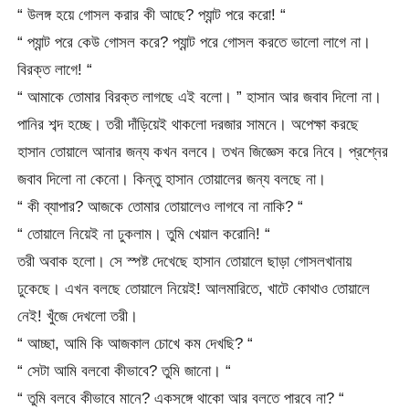
“ উলঙ্গ হয়ে গোসল করার কী আছে? প্যান্ট পরে করো! “
“ প্যান্ট পরে কেউ গোসল করে? প্যান্ট পরে গোসল করতে ভালো লাগে না।
বিরক্ত লাগে! “
“ আমাকে তোমার বিরক্ত লাগছে এই বলো। ” হাসান আর জবাব দিলো না।
পানির শব্দ হচ্ছে। তরী দাঁড়িয়েই থাকলো দরজার সামনে। অপেক্ষা করছে
হাসান তোয়ালে আনার জন্য কখন বলবে। তখন জিজ্ঞেস করে নিবে। প্রশ্নের
জবাব দিলো না কেনো। কিন্তু হাসান তোয়ালের জন্য বলছে না।
“ কী ব্যাপার? আজকে তোমার তোয়ালেও লাগবে না নাকি? “
“ তোয়ালে নিয়েই না ঢুকলাম। তুমি খেয়াল করোনি! “
তরী অবাক হলো। সে স্পষ্ট দেখেছে হাসান তোয়ালে ছাড়া গোসলখানায়
ঢুকেছে। এখন বলছে তোয়ালে নিয়েই! আলমারিতে, খাটে কোথাও তোয়ালে
নেই! খুঁজে দেখলো তরী।
“ আচ্ছা, আমি কি আজকাল চোখে কম দেখছি? “
“ সেটা আমি বলবো কীভাবে? তুমি জানো। “
“ তুমি বলবে কীভাবে মানে? একসঙ্গে থাকো আর বলতে পারবে না? “