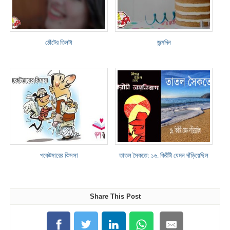
ঠোঁটের তিলটা
জন্মদিন
পকেটমারের কিসসা
তাতল সৈকতে: ১৬. কিরীটী যেমন দাঁড়িয়েছিল
Share This Post