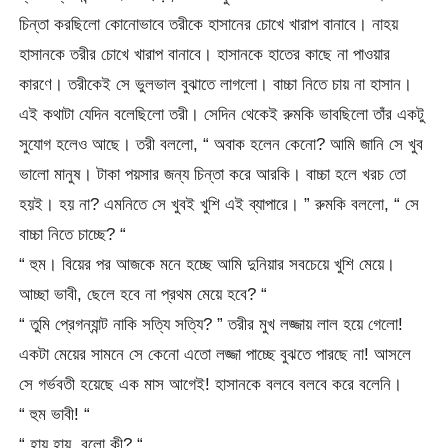
চিন্তা করছিলো কোনোভাবে তরীকে হাসানের চোখে খারাপ বানাবে। নাহয়
হাসানকে তরীর চোখে খারাপ বানাবে। হাসানকে হাতের কাছে না পাওয়ার
কারণে। তরীকেই সে ভুলভাল বুঝাতে লাগলো। বাচ্চা নিতে চায় না হাসান।
এই কথাটা যেদিন বলেছিলো তরী। সেদিন থেকেই রুমকি ভাবছিলো তাঁর একটু
সুযোগ হলেও আছে। তরী বললো, “ অবাক হলেন কেনো? আমি জানি সে খুব
ভালো মানুষ। টাকা পয়সার জন্য চিন্তা করে আরকি। বাচ্চা হলে খরচ তো
হয়ই। হয় না? এমনিতে সে খুবই খুশি এই ব্যাপারে। ” রুমকি বললো, “ সে
বাচ্চা নিতে চাচ্ছে? “
“ হুম। বিয়ের পর আজকে মনে হচ্ছে আমি দুনিয়ার সবচেয়ে খুশি মেয়ে।
আচ্ছা ভাবী, ছেলে হবে না প্রথম মেয়ে হবে? “
“ তুমি প্রেগন্যান্ট নাকি সত্যি সত্যি? ” তরীর মুখ লজ্জায় লাল হয়ে গেলো!
একটা মেয়ের সামনে সে কেনো এতো লজ্জা পাচ্ছে বুঝতে পারছে না! আসলে
সে গর্ভবতী হয়েছে এক মাস আগেই! হাসানকে বলবে বলবে করে বলেনি।
“ হুম ভাবী! “
“ হায় হায়, বলো কী? “