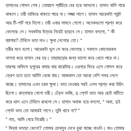
হাসানের গোসল শেষ। তোয়ালে প্যাঁচিয়ে বের হয়ে আসলো। হাসান খালি গায়ে
থাকলে। তরী তাকিয়ে থাকতে পারে না। লজ্জা লাগে। হাসান আরেকটা প্যান্ট
আর টি-শার্ট পরে নিলো। তরী এবার সামনে গেলো। অনেকগুলো প্রশ্ন করে
ফেলেছে সে। সবকটার উত্তর নিয়েই ছাড়বে সে। হাসান বললো, “ কী
ব্যাপার? টেবিলে ভাত দাও। ক্ষুধা লেগেছে তো। “
তরীর মনে হলো। আরেকটা ভুল সে করে ফেলেছে। সকালে কোনোরকম
নাশতা করে হাসান বের হয়। তাড়াহুড়োর জন্য ভালো করে খেতে পারে না।
তারপর অফিসে দুপুরের খাবার খায় বারোটায়। এরপরে ফিরে এসে গোসল করে
ফ্রেশ হতে হতে আটটা বেজে যায়। আজকাল তো আরো বেশি সময় লেগে
যাচ্ছে। হাসানের এখন চরম ক্ষুধা। ভাত দেওয়ার পরই এসব প্রশ্ন করা উচিৎ
ছিলো। রান্নাঘরে গেলো তরী। ঢেঁড়স ভাজি, দু প্লেট ভাত আর ছোট বাটিতে
করে ডাল এনে টেবিলে রাখলো সে। হাসান অবাক হয়ে বললো, “ অমা, দুই
প্লেট ভাত তো আমারই লাগে। তুমি খাবে না? “
“ নাহ, আমি খেয়ে নিয়েছি। “
“ মিথ্যা বলছো কেনো? তোমার চোখমুখ দেখে বুঝা যাচ্ছে খাওনি। যাও তোমার