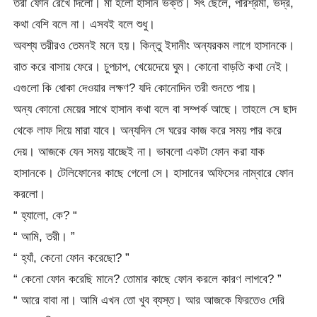
তরী ফোন রেখে দিলো। মা হলো হাসান ভক্ত। সৎ ছেলে, পরিশ্রমী, ভদ্র,
কথা বেশি বলে না। এসবই বলে শুধু।
অবশ্য তরীরও তেমনই মনে হয়। কিন্তু ইদানীং অন্যরকম লাগে হাসানকে।
রাত করে বাসায় ফেরে। চুপচাপ, খেয়েদেয়ে ঘুম। কোনো বাড়তি কথা নেই।
এগুলো কি ধোকা দেওয়ার লক্ষণ? যদি কোনোদিন তরী শুনতে পায়।
অন্য কোনো মেয়ের সাথে হাসান কথা বলে বা সম্পর্ক আছে। তাহলে সে ছাদ
থেকে লাফ দিয়ে মারা যাবে। অন্যদিন সে ঘরের কাজ করে সময় পার করে
দেয়। আজকে যেন সময় যাচ্ছেই না। ভাবলো একটা ফোন করা যাক
হাসানকে। টেলিফোনের কাছে গেলো সে। হাসানের অফিসের নাম্বারে ফোন
করলো।
“ হ্যালো, কে? “
“ আমি, তরী। ”
“ হ্যাঁ, কেনো ফোন করেছো? ”
“ কেনো ফোন করেছি মানে? তোমার কাছে ফোন করলে কারণ লাগবে? ”
“ আরে বাবা না। আমি এখন তো খুব ব্যস্ত। আর আজকে ফিরতেও দেরি