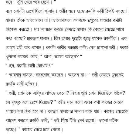
হবে। তুমি খেয়ে শুয়ে যেয়ো। ”
বলে ফোনটা রেখে দিলো হাসান। তরীর মনে হচ্ছে রুমকি ভাবী ঠিকই বলছে।
হাসান তাঁকে ভালোবাসে না। ভালোবাসলে কমপক্ষে দুপুরের খাওয়ার কথাটা
জিজ্ঞেস করতো। মন আনচান করছে দেখতে হাসান কি কোনো মেয়ের সাথে
কথা বলছে? চারতলা দালান। তিন তলার পুরোটা জুড়ে থাকেন রুমকীরা। এক
কোণে তরী আর হাসান। রুমকি ভাবীর দরজায় কলিং বেল চাপলো তরী। দরজা
খুললো কাজের মেয়ে, “ আপা, ভালো আছেন? “
“ হুম, রুমকি ভাবী কোথায়? “
“ আয়নার সামনে, সাজগোছ করছেন। আসেন না। ” তরী ভেতরে ঢুকতেই
রুমকি ভাবী হাজির।
“ তরী, তোমাকে অস্থির লাগছে কেনো? নিশ্চয় তুমি ফোন দিয়েছিলে তাঁকে?
সে ব্যস্ত বলে রেখে দিয়েছে? ” তরীর মনে হলো এসব কথা কাজের মেয়ের
সামনে বলা ঠিক হবে না। তাহলে হাসানের সম্মান কমে যায়। কাজের মেয়েকে
আদেশ করলো রুমকি ভাবী, “ দুই গিয়ে টিভি দেখ রত্না। ভালো নাটক
হচ্ছে। ” কাজের মেয়ে চলে গেলো।