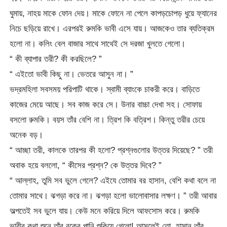
ঘুমায়, নাহয় মাকে ফোন দেয়। মাকে ফোনে না পেলে কাপড়চোপড় ধুয়ে ফ্যানের
নিচে ছড়িয়ে রাখে। এরপরই রুমকি ভাবী এসে যায়। আজকেও তার ব্যতিক্রম
হলো না। কলিং বেল বাজার সাথে সাথেই সে দরজা খুলতে গেলো।
“ কী ব্যাপার তরী? কী করছিলে? ”
“ এইতো ভাবী কিছু না। ভেতরে আসুন না। ”
ভদ্রমহিলা সবসময় পরিপাটি থাকে। স্বামী ব্যাংকে চাকরী করে। বাড়িতে
কাজের মেয়ে আছে। সব কাজ করে সে। উনার বাচ্চা দেখা সহ। সোফায়
বসলো রুমকি। বয়স তাঁর বেশি না। ত্রিশ কি বত্রিশ। কিন্তু তরীর চেয়ে
অনেক বড়।
“ আচ্ছা তরী, কালকে তারপর কী হলো? প্রশ্নগুলোর উত্তর দিয়েছে? ” তরী
অবাক হয়ে বললো, “ কীসের প্রশ্ন? কে উত্তর দিবে? ”
“ আল্লাহ, তুমি সব ভুলে গেলে? এইযে তোমার বর হাসান, বেশি কথা বলে না
তোমার সাথে। ঝগড়া করে না। ঝগড়া হলো ভালোবাসার লক্ষণ। ” তরী আবার
অল্পতেই সব ভুলে যায়। কেউ মনে করিয়ে দিলে আফসোস করে। রুমকি
ভাবীর কথা শুনে তাঁর বুকের পানি শুকিয়ে গেলো! আসলেই তো, হাসান তাঁর