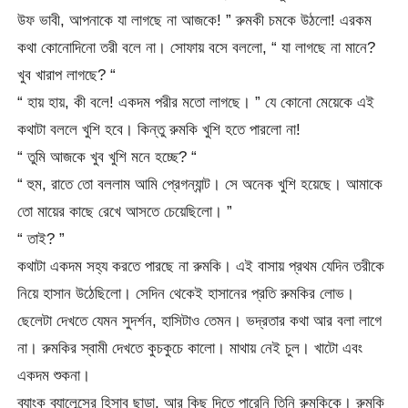
উফ ভাবী, আপনাকে যা লাগছে না আজকে! ” রুমকী চমকে উঠলো! এরকম
কথা কোনোদিনো তরী বলে না। সোফায় বসে বললো, “ যা লাগছে না মানে?
খুব খারাপ লাগছে? “
“ হায় হায়, কী বলে! একদম পরীর মতো লাগছে। ” যে কোনো মেয়েকে এই
কথাটা বললে খুশি হবে। কিন্তু রুমকি খুশি হতে পারলো না!
“ তুমি আজকে খুব খুশি মনে হচ্ছে? “
“ হুম, রাতে তো বললাম আমি প্রেগন্যান্ট। সে অনেক খুশি হয়েছে। আমাকে
তো মায়ের কাছে রেখে আসতে চেয়েছিলো। ”
“ তাই? ”
কথাটা একদম সহ্য করতে পারছে না রুমকি। এই বাসায় প্রথম যেদিন তরীকে
নিয়ে হাসান উঠেছিলো। সেদিন থেকেই হাসানের প্রতি রুমকির লোভ।
ছেলেটা দেখতে যেমন সুদর্শন, হাসিটাও তেমন। ভদ্রতার কথা আর বলা লাগে
না। রুমকির স্বামী দেখতে কুচকুচে কালো। মাথায় নেই চুল। খাটো এবং
একদম শুকনা।
ব্যাংক ব্যালেন্সের হিসাব ছাড়া, আর কিছু দিতে পারেনি তিনি রুমকিকে। রুমকি