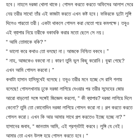
হবে। নাহলে দরজা খোলা থাকে। গোসল করতে করতে অফিসের আলাপ সেরে
নেয় তরীর সাথে! তাঁর এই কাজটা করতে এখন কষ্ট হবে। ফকিরকে দুটো লুঙ্গি
দিলেও পারতো তরী। একটা থাকলে গোসল করা যেতো পরে কমপক্ষে। তবুও
এই ব্যাপার নিয়ে তরীকে বকাবকি করার মতো ছেলে সে নয়।
“ আমি তোমাকে বকি? “
“ ভালো করে কথাও তো বলছো না। আজকে নিশ্চিত বকবে। ”
“ নাহ, আজকেও বকবো না। কারণ তুমি ভুল কিছু করোনি। বুঝা গেছে?
এখন আমি গোসল করবো। ”
কথাটা হাসান হাসিমুখেই বলেছে। তবুও তরীর মনে হচ্ছে সে রাগি গলায়
বলেছে! গোসলখানায় ঢুকে দরজা লাগিয়ে দেওয়ার পর তরীর সন্দেহের জোর
আরো বাড়লো! সঙ্গে সঙ্গেই জিজ্ঞেস করলো, “ কী ব্যাপার? দরজা লাগিয়ে দিলে
কেনো? তুমি তো কোনোদিন দরজা লাগিয়ে গোসল করো না। গল্প করতে করতে
গোসল করো। এখন কি আর আমার সাথে গল্প করতেও ইচ্ছে হচ্ছে না? ”
হাসানের জবাব, “ জানতাম আমি, এই প্রশ্নটাই করবে। লুঙ্গি যে নেই।
আমার তো এখন উলঙ্গ হয়ে গোসল করতে হবে। “