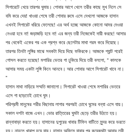
সিগারেটে খেয়ে তারপর ঘুমায়। শোবার আগে খেলে তরীর কাছে মুখ নিলে সে
বমি করে দেয়! খাওয়া শেষে তরী শোবার রুমে এসে দেখলো আজকে হাসান
এখনই সিগারেট ধরিয়ে ফেলেছে! এর অর্থ হচ্ছে আজকে কোনো আদর দেওয়া
নেওয়া হবে না! জড়াজড়ি হবে না! এর জন্য তরী নিজেকেই দায়ী করছে! আসার
পর থেকেই একের পর এক প্রশ্ন করে ছেলেটার মাথা গরম করে দিয়েছে।
তারপর তিনটা লুঙ্গির মাঝে সবকটা দিয়ে দিছে ফকিরকে। আজকে প্যান্ট পরেই
গোসল করতে হয়েছে! মশারির ভেতর গা ঢুকিয়ে দিয়ে তরী বললো, “ কালকে
আসার সময় একটা লুঙ্গি কিনে আনবে। আর শোবার আগে সিগারেট খাবে না।
”
হাসান মাথা নাড়িয়ে সম্মতি জানালো। সিগারেট খাওয়া শেষে মশারির ভেতরে
এসে গা ছাড়তেই চোখে ঘুম।
পরিশ্রমী মানুষের শরীর বিছানায় লাগার পরপরই চোখে ঘুমের বন্যা এসে যায়।
সকাল দশটা বাজে এখন। ভোর রাত্তিরের ঘুমটা ছেড়ে তরীর উঠতে হয়।
রান্নাবাড়া করতে হয়। হাসানের দুপুরের খাবার টিফিন বাটিতে সুন্দর করে ভরতে
হয়। নাহলে খারাপ হয়ে যায়। হাসান অফিসে যাবার পর কয়েকঘন্টা আবার তরী