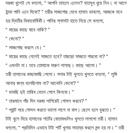
দরজা খুলেই সে বললো, “ আপনি তাহলে এলেন? হাতমুখ ধুয়ে নিন। না আগে
ঠান্ডা পানি এনে দিবো? ” তরীর সাজগোছ দেখে হাসান ভাবলো, আজকে মনে
হয় দ্বিতীয় বিবাহবার্ষিকী। পানির গ্লাসটা হাতে নিয়ে সে বললো,
“ মায়ের কাছে যাবে নাকি? ”
“ কেনো? “
“ সাজগোছ করলে যে। “
“ মায়ের কাছে গেলেই সাজতে হবে? তাছাড়া সাজতে পারবো না? “
“ এমনটা না। তবে তোমাকে দারুণ লাগছে। কাছে আসো। ”
তরী হাসানের কাছাকাছি গেলো। গলার টাই খুলতে খুলতে বললো, “ লুঙ্গি
আনার জন্য বলেছিলাম না? আনোনি কেনো? “
“ ভাবছি দুই তারিখ বেতন পেলে কিনবো। ”
“ তারমানে পাঁচ দিন দরজা লাগিয়েই গোসল করবে? ”
“ প্যান্ট পরে গোসল করতে ভালো লাগে না বাপ। ছেলে হলে বুঝতে। ”
টাই খুলে দিয়ে হাসানের শার্টের বোতামগুলিও খুলতে লাগলো তরী। হাসান
বললো, “ প্রতিদিন এভাবে টাই শার্ট খুলায় সাহায্য করলে মন্দ হয় না। ” তরী