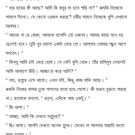
“ হায় হায়ের কী আছে? আমি কি বাবুর মা হতে পারি না? ” রুমকি নিজেকে
সামলে নিলো। সে কেনো এরকম করছে? তরীর সামনে নিজেকে খুশি দেখানো
দরকার।
“ আরেহ না রে বোকা, আমাকে বলোনি তো এজন্য। আমার কাছে মনে হয়
ছেলেই হবে। তুমি খুব ভালো একটা মেয়ে তো। আল্লাহ তোমার পছন্দ আগে
শুনবেন। “
“ কিন্তু আমি চাই মেয়ে হোক। সে বেশি খুশি হোক। তাঁর হাসিমুখ দেখলেই
আমি আকাশে উড়ি। আচ্ছা চা করে আনি? “
“ নাহ, দুপুরে এসে খাবো। এখন যাই, কিছু কাজ বাকি আছে। ”
রুমকি নিজের বাসায় ঢুকে পাগলের মতো হয়ে গেলো। কী করবে বুঝতে পারছে
না। রত্নাকে বললো, “ রত্না, এদিকে আয় একটু। “
“ জি আপা। “
“ আচ্ছা, আমি কি দেখতে অসুন্দর? “
“ ছিঃ আপা। আপনি দেখতে অনেক সুন্দর। দেখেন না আপনার বাচ্চাটা কতো
সুন্দর হয়েছে। “