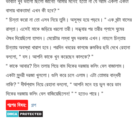
ভাবীটা খুব ভালো ছিলো জানো! আমার মনেই হতো না যে আমি একলা একটা
বাসায় থাকতাম! এখন কী হবে? “
“ চিন্তা করো না তো এসব নিয়ে তুমি। অসুস্থ হয়ে পড়বে। ” এক ঘন্টা বাসের
রাস্তা। এসেই মাকে জড়িয়ে ধরলো তরী। সন্ধ্যার পর তরীর গ্লাসে ঘুমের
ঔষধ দিয়েছিলো হাসান। মেয়েটার লম্বা ঘুম দরকার এখন। নাহলে চিন্তায়
চিন্তায় অবস্থা খারাপ হবে। পরদিন খবরের কাগজে রুমকির ছবি দেখে রেহানা
বললো, “ বস। আপনি কাকে খুন করেছেন কালকে? ”
“ কাকে আবার? তিন তলায় গিয়ে বাম দিকের দরজায় কলিং বেল বাজালাম।
একটা সুন্দরী দরজা খুললো। গুলি করে চলে এলাম। এটা তোমার বান্ধবী
নাকি? ” দীর্ঘশ্বাস নিয়ে রেহানা বললো, “ আপনি মনে হয় ভুল করে ডান
দিকের দরজায় কলিং বেল বাজিয়েছিলেন! ” “ হতেও পারে। ”
গল্পের বিষয়:
গল্প