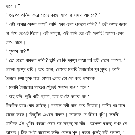
যাবো। ”
“ তারপর অফিস করে মায়ের কাছে যাবে না বাসায় আসবে? ”
“ এটা আবার কেমন কথা? আমি একা একা থাকবো নাকি? ” তরী কথার জবাব
না দিয়ে ভেঙচি দিলো। এই কান্না, এই হাসি তো এই ভেঙচি! হাসান এসব
দেখে হাসে।
“ ঘুমাবে না? ”
“ তো জেগে থাকবো নাকি? তুমি যে কি প্রশ্ন করো না! তরী হেসে বললো, “
ভালো প্রশ্ন করি। আর শুনো, তোমার মশারি টানানোটা খুব সুন্দর। আমি
টানালে মশা ঢুকে যায়! হাসান এবার হো হো করে হাসলো!
“ মশারি টানানোর মাঝেও সৌন্দর্য দেখতে পাও? বাহ! “
“ যাই বলি, তুমি খালি হাসো, আর কথাই বলবো না! “
চিকচিক করে রোদ উঠেছে। সকালে তরী মানা করে দিয়েছে। কদিন পর যাবে
মায়ের কাছে। কিছুদিন এখানে থাকবে। আজকে সে ভীষণ খুশি। রুমকি
ভাবীকে এই খুশির খবরটা দেয়ার তর সইছে না তাঁর। অপেক্ষা করছে কখন সে
আসবে। ঠিক দশটা বারোতে কলিং বেলের শব্দ। দরজা খুলেই তরী বললো, “