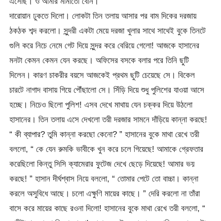
এসেছি। ও আমার মামাতো বোন। “
দারোয়ান ঢুকতে দিলো। লোকটা তিন তলায় আসার পর বাম দিকের দরজায়
ঠকঠক শব্দ করলো। সুন্দরী একটা মেয়ে দরজা খুলার সাথে সাথেই বুকে তিনটে
গুলি করে নিচে নেমে গেট দিয়ে সুন্দর করে বেরিয়ে গেলো! আজকে হাসানের
মনটা কেমন কেমন যেন করছে। অফিসের বসকে বলার পরে তিনি ছুটি
দিলেন। কারণ চাকরীর বয়সে আজকেই প্রথম ছুটি চেয়েছে সে। বিকেল
চারটে নাগাদ বাসায় গিয়ে পৌঁছালো সে। সিঁড়ি দিয়ে শুধু পুলিশের যাওয়া আসে
হচ্ছে। নিচেও ছিলো পুলিশ! এসব দেখে মাথায় যেন চক্কর দিয়ে উঠলো
হাসানের। তিন তলায় এসে দেখলো তরী দরজার সামনে দাঁড়িয়ে কান্না করছে!
“ কী ব্যাপার? তুমি কান্না করছো কেনো? ” হাসানের বুকে মাথা রেখে তরী
বললো, “ কে যেন রুমকি ভাবীকে খুন করে চলে গিয়েছে! আমাকে গ্রেফতার
করেছিলো কিন্তু সিসি ক্যামেরার ফুটেজ দেখে ছেড়ে দিয়েছে! আমার ভয়
করছে! ” হাসান দীর্ঘশ্বাস নিয়ে বললো, “ তোমার পেটে তো বাচ্চা। কান্না
করলে অসুবিধে আছে। চলো এক্ষুণি মায়ের কাছে। ” দেরি করলো না তাঁরা
বাসে করে মায়ের কাছে রওনা দিলো! হাসানের বুকে মাথা রেখে তরী বললো, “