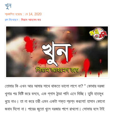
খুন
প্রকাশিত হয়েছে : মে 14, 2020
গল্প লিখেছেন :
সিয়াম আহমেদ জয়
তোমার কি এখন আর আমার সাথে থাকতে ভালো লাগে না? ” কোথায় দরজা
খুলার পর মিষ্টি করে বলবে, এক গ্লাস ঠান্ডা পানি এনে দিচ্ছি। তুমি হাতমুখ
ধুয়ে নাও। তা না করে তরী এমন একটা শক্ত প্রশ্ন করলো! হাসান কোনো
জবাব দিলো না। পায়ের জুতো খুলে দরজার পাশে রাখলো। সোফায় বসে টাই