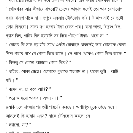
একটা মেয়ে নিয়ে হাজির হবে তখন কী করবে? তাই বলছি খোঁজখবর রাখো। ”
“ খোঁজখবর আর কীভাবে রাখবো? চোখের আড়াল হলেই তো আর যোগাযোগ
করার রাস্তা থাকে না। দুপুরে একবার টেলিফোন করি। টাকাও নাই যে দুটো
ফোন কিনবো। মাত্র দশ হাজার টাকা বেতন পায়। বাসা ভাড়া, বিদ্যুৎ বিল,
গ্যাস বিল, পানির বিল ইত্যাদি সব দিয়ে পাঁচশো টাকাও থাকে না! ”
“ তোমার কি মনে হয় তাঁর সাথে একটা মোবাইল থাকলেই আর তোমাকে ধোকা
দিতে পারবে না? যে ধোকা দিতে জানে। সে পাশে থেকেও ধোকা দিতে জানে! “
“ কিন্তু সে কেনো আমাকে ধোকা দিবে? “
“ হাইরে, বোকা মেয়ে। তোমাকে বুঝাতে পারলাম না। থাকো তুমি। আমি
যাই। ”
“ বসেন না, চা করে আনি? “
“ পরে আসবো আবার। এখন না। ”
রুমকি চলে যাওয়ার পর তরী পায়চারি করছে। অশান্তি ঢুকে গেছে মনে।
আসলেই কি হাসান এমন? মাকে টেলিফোন করলো সে।
“ হ্যালো, মা? “