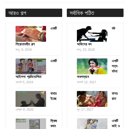
আরও গল্প
সর্বাধিক পঠিত
একটি
বউ
শিরোনামহীন গল্প
অফিসের বস
জানু. 8, 2019
জানু. 23, 2018
একটি
একটি
সত্য
ঘটনা
আইলসা প্রতিযোগিতা
অবলম্বনে
আগস্ট 5, 2019
আগস্ট 12, 2017
বাবার
বাসর
ইচ্ছে
রাত
এপ্রিল 8, 2020
জুন 17, 2017
ফ্রিজ
একটি
কথন
ভাই ও