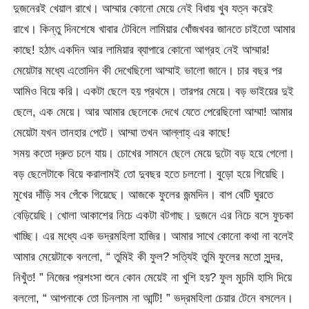
দুজনেরই খেয়াল রাখে। আম্মার কোনো মেয়ে নেই বিধায় খুব যত্ন করেই
রাখে। কিন্তু দিনশেষে খাবার টেবিলে লামিয়ার খোঁজখবর জানতে চাইতো আমার
কাছে! হঠাৎ একদিন আর লামিয়ার ব্যাপারে কোনো আগ্রহ নেই আম্মার!
মেয়েটার মধ্যে এতোদিন কী দেখেছিলো আম্মাই ভালো জানে। চার বছর পর
আমিও বিয়ে করি। একটা ছেলে হয় প্রথমে। তারপর মেয়ে। বড় ভাইয়ের দুই
ছেলে, এক মেয়ে। আর আমার ছেলেকে দেখে যেতে পেরেছিলো আম্মা! আমার
মেয়েটা যখন তানহার পেটে। আম্মা তখন আল্লাহ্ এর কাছে!
সময় কতো দ্রুত চলে যায়। চোখের সামনে ছেলে মেয়ে দুটো বড় হয়ে গেলো।
বড় ছেলেটাকে বিয়ে করালামই তো দুবছর হতে চললো। বুড়ো হয়ে গিয়েছি।
মুখের দাঁড়ি সব পেঁকে গিয়েছে। আজকে ফুলের জন্মদিন। বাপ বেটি ঘুরতে
বেড়িয়েছি। খোলা আকাশের নিচে একটা বটগাছ। দুজনে এর নিচে বসে ফুচকা
খাচ্ছি। এর মধ্যে এক ভদ্রমহিলা হাজির। আমার সাথে কোনো কথা না বলেই
আমার মেয়েটাকে বললো, “ তুমিই কী ফুল? সত্যিই তুমি ফুলের মতো সুন্দর,
নিখুঁত! ” নিজের প্রশংসা শুনে কোন মেয়েই না খুশি হয়? ফুল মুচমি হাসি দিয়ে
বললো, “ আপনাকে তো চিনলাম না আন্টি! ” ভদ্রমহিলা চেয়ার টেনে বসলেন।