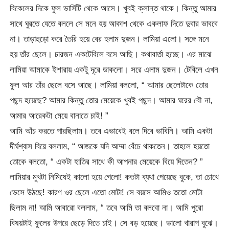
বিকেলের দিকে ফুল ভার্সিটি থেকে আসে। খুবই ক্লান্ত থাকে। কিন্তু আমার
সাথে ঘুরতে যেতে বললে সে মনে হয় আকাশ থেকে একলাফ দিতে দুবার ভাববে
না। তাড়াহুড়ো করে তৈরি হয়ে বের হলাম দুজন। লামিয়া এলো। সঙ্গে মনে
হয় তাঁর ছেলে। চারজন একটেবিলে বসে আছি। কথাবার্তা হচ্ছে। এর মাঝে
লামিয়া আমাকে ইশারায় একটু দূরে ডাকলো। সরে এলাম দুজন। টেবিলে এখন
ফুল আর তাঁর ছেলে বসে আছে। লামিয়া বললো, “ আমার ছেলেটাকে তোর
পছন্দ হয়েছে? আমার কিন্তু তোর মেয়েকে খুবই পছন্দ। আমার ঘরের বৌ না,
আমার আরেকটা মেয়ে বানাতে চাই! ”
আমি আঁচ করতে পারছিলাম। তবে এভাবেই বলে দিবে ভাবিনি। আমি একটা
দীর্ঘশ্বাস বিয়ে বললাম, “ আজকে যদি আম্মা বেঁচে থাকতেন। তাহলে হয়তো
তোকে বলতো, “ একটা হাতির সাথে কী আপনার মেয়েকে বিয়ে দিতেন? ”
লামিয়ার মুখটা নিমিষেই কালো হয়ে গেলো! কতটা ব্যথা পেয়েছে বুকে, তা চোখে
ভেসে উঠছে! কারণ ওর ছেলে এতো মোটা! সে বয়সে আমিও ততো মোটা
ছিলাম না! আমি আবারো বললাম, “ তবে আমি তা বলবো না। আমি পুরো
বিষয়টাই ফুলের উপরে ছেড়ে দিতে চাই। সে বড় হয়েছে। ভালো খারাপ বুঝে।