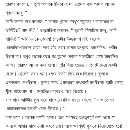
তারপর বললেন, “ তুমি আমাকে চিনবে না মা, তোমার বাবা আমার অনেক
পুরনো বন্ধু! ”
আমি অবাক হয়ে বললাম, “ আমার পুরনো বন্ধু? স্কুলের? কলেজের না
ভার্সিটির? নাম কী? ” ভদ্রমহিলা বললেন, “ ভুলেই গিয়েছিস গুড্ডু, আমি
লামিয়া! ” আমি থমকে গেলাম! মেয়েটার উজ্জ্বলতা এই বয়সেও
জোনাকিপোকাদের মতো! তবে তাঁর সাথে আমার বন্ধুত্ব কোনোদিনও গভীর
ছিলো না। তবুও অনেক বছর পর পুরনো কোনো সহপাঠীকে পেয়ে উচ্ছাসিত
আমি। তারপর অনেক কথা হলো। তাঁর বিয়ে হয়েছে। তিনটে মেয়ে একটা
ছেলে। ছেলেটা সবার বড়। মেয়ে তিনটা বিয়ে হয়ে গিয়েছে। ফুলকে
এমনভাবে দেখছিলো। ফুলের সাথে এমনভাবে কথাবার্তা বলছিলো! আমি রহস্য
খুঁজে পাচ্ছিলাম না। মেয়েটার নাম্বারও নিয়ে নিয়েছে।
রাত সারে আটটায় ফুল এসে হাতে মোবাইল ধরিয়ে বললো, “ নাও তোমার
জোয়ানকালের বান্ধবী ফোন দিয়েছে। ”
কথা হলো। অনেক কথাই হলো। তবে সবচেয়ে গুরুত্বপূর্ণ কথা হলো সে
কালকে আমার সাথে দেখা করতে চায়। সঙ্গে অবশ্যই ফুলকে নিয়ে যেতে হবে!