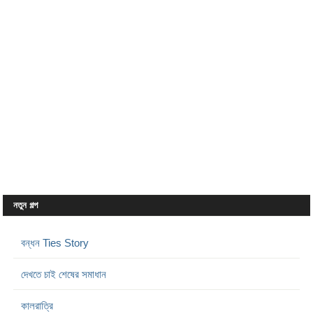
নতুন গল্প
বন্ধন Ties Story
দেখতে চাই শেষের সমাধান
কালরাত্রি