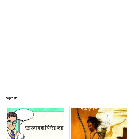
অনুরূপ গল্প