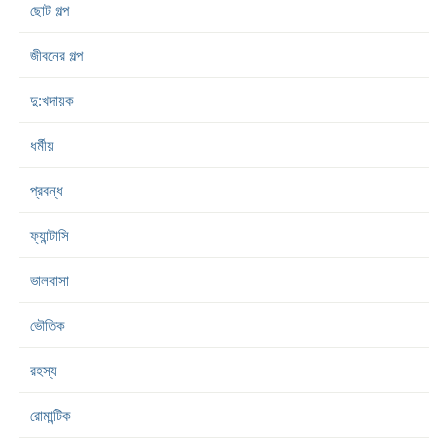
ছোট গল্প
জীবনের গল্প
দু:খদায়ক
ধর্মীয়
প্রবন্ধ
ফ্যান্টাসি
ভালবাসা
ভৌতিক
রহস্য
রোমান্টিক