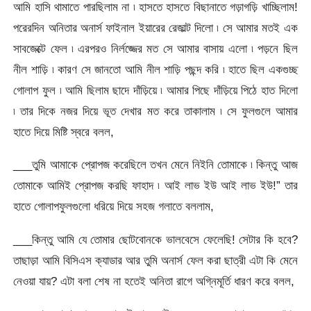
আমি হাসি থামাতে পারছিলাম না ৷ হাসতে হাসতে বিছানাতে গড়াগড়ি খাচ্ছিলাম!
পরেরদিন অনিতার অনার্স ফাইনাল ইয়ারের রেজাল্ট দিলো ৷ সে আমার মতই এক
সাবজেক্টে ফেল ৷ এরপরও নির্লজ্জের মত সে আমার বাসায় এলো ৷ পড়নে ছিল
নীল শাড়ি ৷ কারণ সে জানতো আমি নীল শাড়ি পছন্দ করি ৷ হাতে ছিল একগুচ্ছ
গোলাপ ফুল ৷ আমি ছিলাম ছাদে দাঁড়িয়ে ৷ আমার পিছে দাঁড়িয়ে পিঠে হাত দিলো
৷ তার দিকে নজর দিয়ে ভূত দেখার মত করে তাকালাম ৷ সে ফুলগুলে আমার
হাতে দিয়ে মিষ্টি স্বরে বলল,
___তুমি আমাকে প্রোপজ করেছিলে তখন মেনে নিইনি তোমাকে ৷ কিন্তু আজ
তোমাকে আমিই প্রোপজ করছি ফাহাদ ৷ আই লাভ ইউ আই লাভ ইউ!” তার
হাতে গোলাপফুলগুলো ধরিয়ে দিয়ে সহজ গলাতে বললাম,
___কিন্তু আমি যে তোমার ছোটবোনকে ভালবেসে ফেলেছি! সেটার কি হবে?
তাছাড়া আমি বিসিএস ক্যাডার আর তুমি অনার্স ফেল করা ছাত্রী এটা কি মেনে
নেওয়া যায়? এটা বলা শেষ না হতেই অনিতা রাগে অগ্নিমূর্তি ধারণ করে বলল,