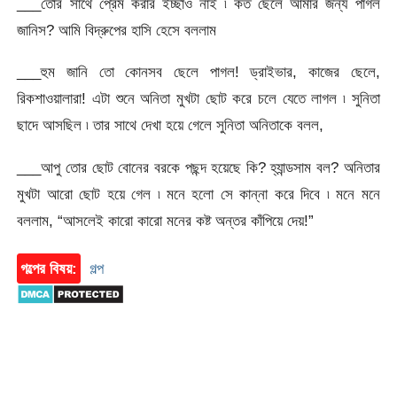
___তোর সাথে প্রেম করার ইচ্ছাও নাই ৷ কত ছেলে আমার জন্য পাগল
জানিস? আমি বিদ্রুপের হাসি হেসে বললাম
___হুম জানি তো কোনসব ছেলে পাগল! ড্রাইভার, কাজের ছেলে,
রিকশাওয়ালারা! এটা শুনে অনিতা মুখটা ছোট করে চলে যেতে লাগল ৷ সুনিতা
ছাদে আসছিল ৷ তার সাথে দেখা হয়ে গেলে সুনিতা অনিতাকে বলল,
___আপু তোর ছোট বোনের বরকে পছন্দ হয়েছে কি? হ্যান্ডসাম বল? অনিতার
মুখটা আরো ছোট হয়ে গেল ৷ মনে হলো সে কান্না করে দিবে ৷ মনে মনে
বললাম, “আসলেই কারো কারো মনের কষ্ট অন্তর কাঁপিয়ে দেয়!”
গল্পের বিষয়:
গল্প