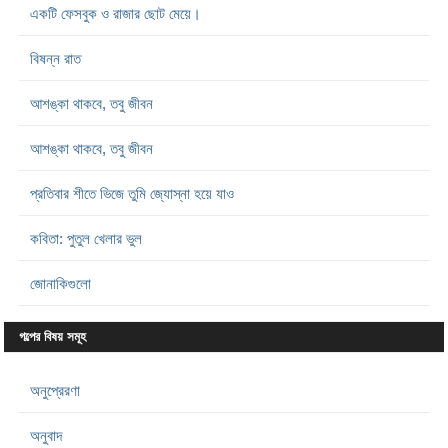
একটি ফেসবুক ও রাজার ছোট মেয়ে।
বিষন্ন রাত
আশঙ্কা থাকবে, তবু জীবন
আশঙ্কা থাকবে, তবু জীবন
প্রতিবার শীতে ভিজে তুমি জ্যোস্না হয়ে যাও
কবিতা: পুতুল খেলার ভুল
জোনাকিগুলো
গল্পের বিষয় সমূহ
অনুপ্রেরণা
অনুবাদ