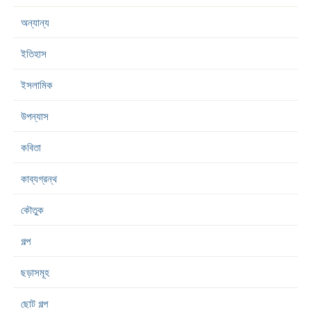
অন্যান্য
ইতিহাস
ইসলামিক
উপন্যাস
কবিতা
কাব্যগ্রন্থ
কৌতুক
গল্প
ছড়াসমূহ
ছোট গল্প