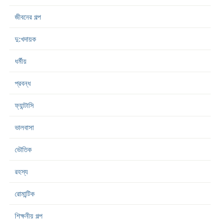
জীবনের গল্প
দু:খদায়ক
ধর্মীয়
প্রবন্ধ
ফ্যান্টাসি
ভালবাসা
ভৌতিক
রহস্য
রোমান্টিক
শিক্ষনীয় গল্প