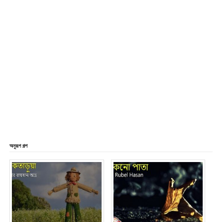
অনুরূপ গল্প