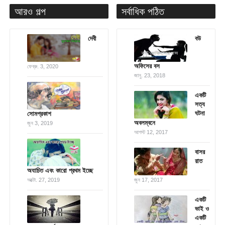
আরও গল্প
সর্বাধিক পঠিত
দেবী
বউ
অফিসের বস
ফেব্রু. 3, 2020
জানু. 23, 2018
একটি
সত্য
ঘটনা
সোমপ্রকাশ
অবলম্বনে
জুন 3, 2019
আগস্ট 12, 2017
বাসর
রাত
অযাচিত এবং কারো প্রথম ইচ্ছে
অক্টো. 27, 2019
জুন 17, 2017
একটি
ভাই ও
একটি