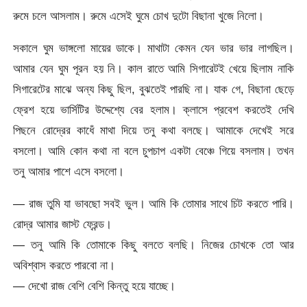
রুমে চলে আসলাম। রুমে এসেই ঘুমে চোখ দুটো বিছানা খুজে নিলো।
সকালে ঘুম ভাঙ্গলো মায়ের ডাকে। মাথাটা কেমন যেন ভার ভার লাগছিল।
আমার যেন ঘুম পূরন হয় নি। কাল রাতে আমি সিগারেটই খেয়ে ছিলাম নাকি
সিগারেটের মাঝে অন্য কিছু ছিল, বুঝতেই পারছি না। যাক গে, বিছানা ছেড়ে
ফ্রেশ হয়ে ভার্সিটির উদ্দেশ্যে বের হলাম। ক্লাসে প্রবেশ করতেই দেখি
পিছনে রোদ্রের কাধেঁ মাথা দিয়ে তনু কথা বলছে। আমাকে দেখেই সরে
বসলো। আমি কোন কথা না বলে চুপচাপ একটা বেঞ্চে গিয়ে বসলাম। তখন
তনু আমার পাশে এসে বসলো।
— রাজ তুমি যা ভাবছো সবই ভুল। আমি কি তোমার সাথে চিট করতে পারি।
রোদ্র আমার জাস্ট ফ্রেন্ড।
— তনু আমি কি তোমাকে কিছু বলতে বলছি। নিজের চোখকে তো আর
অবিশ্বাস করতে পারবো না।
— দেখো রাজ বেশি বেশি কিন্তু হয়ে যাচ্ছে।