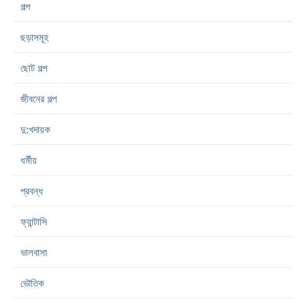
গল্প
ছড়াসমূহ
ছোট গল্প
জীবনের গল্প
দু:খদায়ক
ধর্মীয়
প্রবন্ধ
ফ্যান্টাসি
ভালবাসা
ভৌতিক