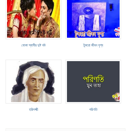
বোকা স্বামীর দুষ্ট বউ
টুকরো জীবন দৃশ্য
হরিলক্ষ্মী
পরিণতি