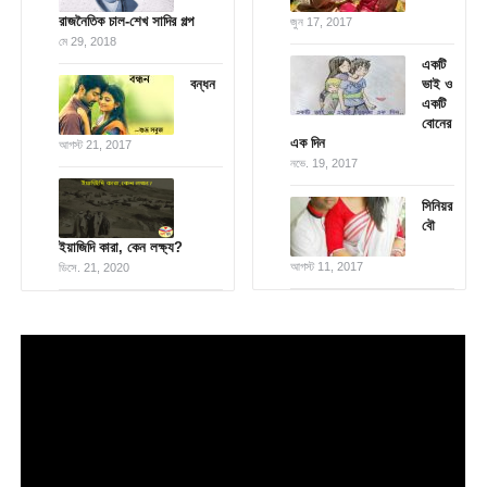
রাজনৈতিক চাল-শেখ সাদির গল্প
জুন 17, 2017
মে 29, 2018
একটি
বন্ধন
ভাই ও
একটি
বোনের
এক দিন
আগস্ট 21, 2017
নভে. 19, 2017
সিনিয়র
বৌ
ইয়াজিদি কারা, কেন লক্ষ্য?
আগস্ট 11, 2017
ডিসে. 21, 2020