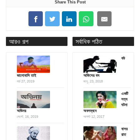
Share This Post
আরও গল্প
সর্বাধিক পঠিত
বউ
ভালোবাসি তাই
অফিসের বস
মার্চ 27, 2019
জানু. 23, 2018
একটি
সত্য
ঘটনা
অভিনয়
অবলম্বনে
সেপ্টে. 16, 2019
আগস্ট 12, 2017
বাসর
রাত