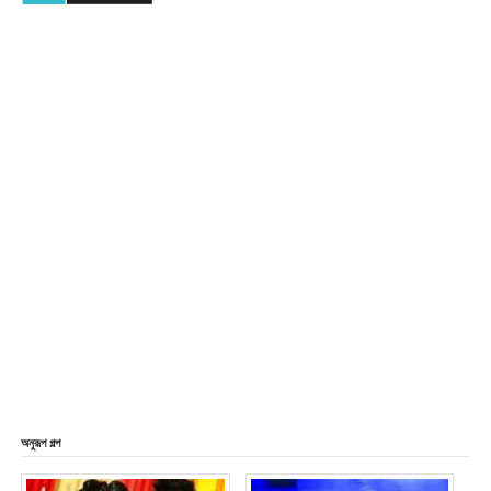
অনুরূপ গল্প