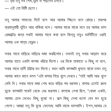
— হ্যা তনু সব শেষ,তুমি না পড়লেও চলবে।
— এই তো মিষ্টি ছেলে।
তনু আমার সামনের সিটে বসে আর আমার পিছনে বসে রোদ্র। তারপর
ক্রমানুযায়ী তুহিন আর বাকিরা বসে। আমার মাঝে মাঝে মনে হয় আমার ভাল
রেজাল্টের জন্য সবাই আমার সাথে কথা বলে কিন্তু তবুও ভার্সিটিতে ওরাই
আমার এক মাত্র ফ্রেন্ড।
সবার সাথে দাড়িয়ে দাড়িয়ে মজা করছিলাম। তখনই তনু সবার আড়াল করে
আমার হাতে একটা কাগজ ধরিয়ে দিলো। ওর দিকে তাকাতে ও কিছু না বলে,
সবার সাথে হাসিঁ ঠাট্টায় মন দিলো। যখন আমি কাগজটা খুলতে যাবো তখন তনু
আমার কানে কানে বলল “এটা বাসায় গিয়ে খুলে দেখবে। “তাই আমি আর খুলে
দেখি নি। সবার সাথে মজা শেষ করে বাড়ির পথ ধরলাম। বাসায় এসেই রুমে
ডুকে কাগজটা পকেট থেকে বের করলাম। কাগজে লেখা ছিল, “বোকা একটা,
আমার চোখ দেখেও কিছু বুঝো না। অল্প কিছু লেখা গুলো যেন মন ছুয়ে
গেলো। আচ্ছা তনু কি বুঝে ফেলেছে আমি তাকে ভালবাসি। ইশশ,আমার যে