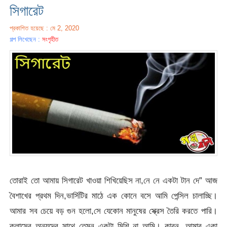
সিগারেট
প্রকাশিত হয়েছে : মে 2, 2020
গল্প লিখেছেন :
সংগৃহীত
তোরাই তো আমায় সিগারেট খাওয়া শিখিয়েছিস না,নে নে একটা টান দে” আজ
বৈশাখের প্রথম দিন,ভার্সিটির মাঠে এক কোনে বসে আমি পেন্সিল চালাচ্ছি।
আমার সব চেয়ে বড় গুন হলো,সে যেকোন মানুষের স্ক্রেস তৈরি করতে পারি।
ক্লাসের অন্যদের সাথে তেমন একটা মিশি না আমি। কারন, আমার একা