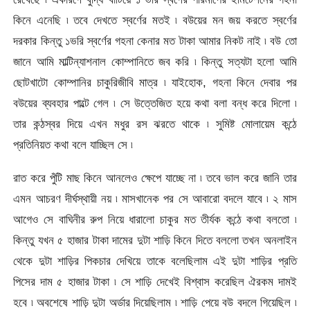
কিনে এনেছি ৷ তবে দেখতে স্বর্ণের মতই ৷ বউয়ের মন জয় করতে স্বর্ণের
দরকার কিন্তু ১ভরি স্বর্ণের গহনা কেনার মত টাকা আমার নিকট নাই ৷ বউ তো
জানে আমি মাল্টিন্যাশনাল কোম্পানিতে জব করি ৷ কিন্তু সত্যটা হলো আমি
ছোটখাটো কোম্পানির চাকুরিজীবি মাত্র ৷ যাইহোক, গহনা কিনে দেবার পর
বউয়ের ব্যবহার পাল্টে গেল ৷ সে উত্তেজিত হয়ে কথা বলা বন্ধ করে দিলো ৷
তার কন্ঠস্বর দিয়ে এখন মধুর রস ঝরতে থাকে ৷ সুমিষ্ট মোলায়েম কন্ঠে
প্রতিনিয়ত কথা বলে যাচ্ছিল সে ৷
রাত করে পুঁটি মাছ কিনে আনলেও ক্ষেপে যাচ্ছে না ৷ তবে ভাল করে জানি তার
এমন আচরণ দীর্ঘস্থায়ী নয় ৷ মাসখানেক পর সে আবারো বদলে যাবে ৷ ২ মাস
আগেও সে বাঘিনীর রুপ নিয়ে ধারালো চাকুর মত তীর্যক কন্ঠে কথা বলতো ৷
কিন্তু যখন ৫ হাজার টাকা দামের দুটা শাড়ি কিনে দিতে বললো তখন অনলাইন
থেকে দুটা শাড়ির পিকচার দেখিয়ে তাকে বলেছিলাম এই দুটা শাড়ির প্রতি
পিসের দাম ৫ হাজার টাকা ৷ সে শাড়ি দেখেই বিশ্বাস করেছিল ঐরকম দামই
হবে ৷ অবশেষে শাড়ি দুটা অর্ডার দিয়েছিলাম ৷ শাড়ি পেয়ে বউ বদলে গিয়েছিল ৷