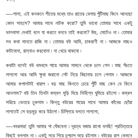
—-শালা, এই কনকনে শীতের মধ্যে তাও রাতের বেলায় পুঁটিমাছ কিনে আনছো
কোন সাহসে? আমার সাথে নাটক করো? তুমি ভাবো তোমার সাথে একটু
ভালবাসা দেখাই বলে যা করতে বলবে তাই করবো? উহু, মোটেও না ৷ তোমার
সব কথা মানতে রাজি না ৷ তোমার বউ আমি, চাকরাণী না ৷ আজকে মাছও
কাটবোনা, রান্নাও করবোনা ৷ না খেয়ে থাকবো ৷
কথাটা বলেই বউ থমথমে পায়ে আমার সামনে থেকে চলে গেল ৷ মাছ পঁচতে
লাগলো আর আমি ক্ষুধা জরানো পেট নিয়ে বিছানায় চলে গেলাম ৷ আজকে
আমার কপালটাই খারাপ ৷ বড় মাছ কিনতে চেয়ে পুঁটি মাছ কেন যে কিনে
আনলাম? বউ তিন তিনটা কম্বল মুড়ি দিয়ে নির্বিগ্নে ঘুমিয়ে রইলো ৷ কম্বল
সরিয়ে ভেতরে ঢুকলাম ৷ কিন্তু বউয়ের গায়ের সাথে আমার কাঁধের ছোঁয়া
লাগতেই সে হুড়মুড় করে উঠলো ৷ চিল্লিয়ে বলতে লাগলো,
—-খবরদার! তুমি আমার গা ঘেঁষবেনা ৷ দূরত্ব বজায় রাখো বলছি! প্রতিত্তরে
কিছুই বললাম না ৷ একটু সরে গিয়ে চুপচাপ শুয়ে রইলাম ৷ বউয়ের রাগ কেমনে