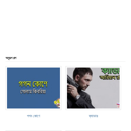
অনুরূপ গল্প
গগন কোণে
ক্যাডার