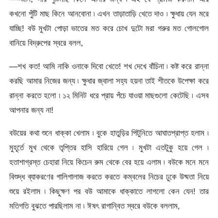
কখনো পুঁটি মাছ কিনে আনবোনা ৷ এখন তাড়াতাড়ি খেতে দাও ৷ ক্ষুধায় যেন মরে
যাচ্ছি! বউ মুখটা পোড়া ভাতের মত করে চোখ দুটো মরা গরুর মত গোলগোল
বানিয়ে বিদ্রুপের স্বরে বলল,
—শখ কত! আমি নাকি ওনাকে দিবো খেতে! শখ দেখে বাঁচিনা ৷ কষ্ট করে রান্না
করছি আমার নিজের জন্য ৷ ক্ষুধার জ্বালা সহ্য হয়না তাই শীতকে উপেক্ষা করে
রান্না করতে হলো ৷ ১২ মিনিট ধরে প্রায় পঁচে যাওয়া মাছগুলো কেটেছি ৷ এসব
আপনার জন্য না!
বউয়ের কথা শুনে ধাক্কা খেলাম ৷ বুকে হাতুড়ির পিটুনিতে আঘাতপ্রাপ্ত হলাম ৷
মুহূর্তে মুখ থেকে তৃপ্তির হাসি হারিয়ে গেল ৷ মুখটা এতটুকু হয়ে গেল ৷
হতাশাগ্রস্ত চেহারা নিয়ে কিচেন রুম থেকে বের হয়ে এলাম ৷ বউকে মনে মনে
বিশুদ্ধ ব্যাকরণের গালিগালাজ করতে করতে কম্বলের নিচের ঢুকে উষ্মতা নিয়ে
শুয়ে রইলাম ৷ কিছুক্ষণ পর বউ আমাকে ধাক্কাতে লাগলো কেন যেন! তার
মতিগতি বুঝতে পারছিলাম না ৷ ঈষৎ রাগান্বিত স্বরে বউকে বললাম,