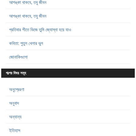
আশঙ্কা থাকবে, তবু জীবন
আশঙ্কা থাকবে, তবু জীবন
প্রতিবার শীতে ভিজে তুমি জ্যোস্না হয়ে যাও
কবিতা: পুতুল খেলার ভুল
জোনাকিগুলো
গল্পের বিষয় সমূহ
অনুপ্রেরণা
অনুবাদ
অন্যান্য
ইতিহাস