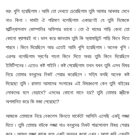
বরং খুশি হয়েছিলাম ৷ আমি তো দেখতে চেয়েছিলাম তুমি আমার আবদার মেনে
নাও কিনা ৷ দামটা ঐ পরিমাণ বলেছিলাম একারণেই যে তুমি নিজেকে
মাল্টিন্যাশনাল কোম্পানির অফিসার ভাবো ৷ তো ঐ দামের শাড়ি কেনা তো
কোনো ব্যাপারই না ৷ ভাল করে জানতাম তুমি কি অ্যামাউন্টে শাড়ি কিনে দিতে
পারবে ৷ কিনে দিয়েছিলে আর এতেই আমি খুশি হয়েছিলাম ৷ অনেক খুশি ৷
এরপর বলেছিলাম স্বর্ণের গহনা কিনে দিতে অথচ তুমি কিনে দিয়েছিলে
ইমিটিশনের ৷ এতেও কষ্ট পাইনি ৷ কষ্ট পেয়েছিলাম তখন যখন তুমি এসব বিষয়
নিয়ে তোমার বন্ধুদের নিকট শেয়ার করেছিলে ৷ সত্যি বলছি অনেক কষ্ট
দিয়েছো তুমি ৷ রাফাত আমাদের সংসারের এই বিষয়গুলো কেন তুমি বাইরের
লোকদের বলে বেড়াবে? এসবের কোনো মানে হয়? তুমি তোমার স্ত্রীকে
অপমানিত করে কি মজা পেয়েছো?
আজকে তোমাকে নিয়ে নেকলেস কিনতে মার্কেটে আসিনি এসেছি একটু লজ্জা
দিতে ৷ তুমি তোমার বউকে লজ্জা দাও বন্ধুদের নিকট পারসোনাল বিষয় শেয়ার
করে ৷ আসল লজ্জা কাকে বলে একটু অনুভব করো এখন ৷ আশা করি এমনটা