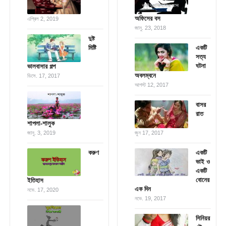
অফিসের বস
এপ্রিল 2, 2019
জানু. 23, 2018
দুষ্ট
মিষ্টি
একটি
সত্য
ঘটনা
ভালবাসার গল্প
অবলম্বনে
ডিসে. 17, 2017
আগস্ট 12, 2017
বাসর
রাত
শাপলা-শালুক
জানু. 3, 2019
জুন 17, 2017
করুণ
একটি
ভাই ও
একটি
বোনের
ইতিহাস
এক দিন
নভে. 17, 2020
নভে. 19, 2017
সিনিয়র