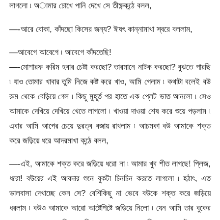
লাগলো ৷ অামার চোখে পানি দেখে সে তীক্ষ্ণকন্ঠে বলল,
—-আরে বোকা, কাঁদছো কিসের জন্য? ঈষৎ কান্নামাখা স্বরে বললাম,
—আবেগে আবেগে ৷ আবেগে কাঁদতেছি!
—-মোশারফ করিম হবার চেষ্টা করছো? তারমানে নাটক করছো? বুঝতে পারছি
৷ যাও তোমার খাবার তুমি নিজে কষ্ট করে খাও, আমি গেলাম ৷ কথাটা বলেই বউ
রুম থেকে বেড়িয়ে গেল ৷ কিছু মুহূর্ত পর হাতে এক প্লেট ভাত আনলো ৷ সেও
আমাকে দেখিয়ে দেখিয়ে খেতে লাগলো ৷ খাওয়া দাওয়া শেষ করে শুয়ে পড়লাম ৷
এবার আমি আগের চেয়ে দুরত্ব বজায় রাখলাম ৷ আচমকা বউ আমাকে শক্ত
করে জড়িয়ে ধরে আদরমাখা কন্ঠে বলল,
—-এই, আমাকে শক্ত করে জড়িয়ে ধরো না ৷ আমার খুব শীত লাগছে! প্লিজ,
ধরো! বউয়ের এই আবদার শুনে বুকটা চিনচিন করতে লাগলো ৷ হঠাৎ, এত
ভালবাসা দেখাচ্ছে কেন সে? বেশিকিছু না ভেবে বউকে শক্ত করে জড়িয়ে
ধরলাম ৷ বউও আমাকে আরো আষ্টেপিষ্টে জড়িয়ে নিলো ৷ যেন আমি তার বুকের