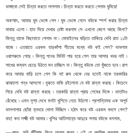
ভাঙ্গাবো সেই চিন্তা করতে লাগলাম ৷ চিন্তা করতে করতে গেলাম ঘুমিয়ে!
অকস্মাৎ, আমার ঘুম ভেঙ্গে গেল ৷ ঘুম ভেঙ্গে গেলে বউকে স্পর্শ করার চিন্তা
মাথায় এলো ৷ হাত দিয়ে দেখার চেষ্টা করলাম সে এখনো জেগে আছে কিনা?
কিন্তু তাকে বিছানাতে পেলাম না ৷ মোবাইলের ঘড়িতে তাকিয়ে দেখি রাত ১১টা
বাজে ৷ এতরাতে এরকম হাড়কাঁপা শীতের মধ্যে বউ কই গেল? ভাবলাম
ওয়াশরুমে গেছে ৷ কিন্তু পনের মিনিট পার হয়ে গেল তার আসার খবর নাই ৷
সাধের কম্বল ছেড়ে উঠতে মন চাচ্ছিল না ৷ কিন্তু বউকে তো খুঁজতে হবে ৷ রাগ
করে আবার বাড়ি চলে গেল কি না! রুম থেকে বের হতেই নাকে তরকারির
ঝাঝালো গন্ধ আসলো ৷ বুঝতে বাকি রইলোনা যে বউ রান্না করছে ৷ কিচেনে
গিয়ে দেখি বউ রান্না করছে ৷ তরকারি রান্না প্রায় শেষের দিকে ৷ ভাতটাও
রেঁধেছে ৷ এমন দৃশ্য দেখে মনটা খুশিতে নেচে উঠলো ৷ প্রশান্তিময় এক অপূর্ব
ভাললাগার ছোঁয়া হ্নদয়ে দোলা দিচ্ছিল ৷ হঠাৎ করে বউ এরকম বদলে গেল?
বাহ! কত লক্ষ্মী বউ আমার ৷ খুশির আতিসাহ্যে আদুরে গলায় বউকে বললাম,
—-জান, সরি পুঁটিমাছ কিনে আনার জন্য ৷ এই যে প্রমিজ করলাম আর