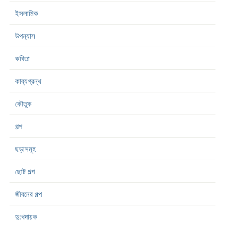
ইসলামিক
উপন্যাস
কবিতা
কাব্যগ্রন্থ
কৌতুক
গল্প
ছড়াসমূহ
ছোট গল্প
জীবনের গল্প
দু:খদায়ক