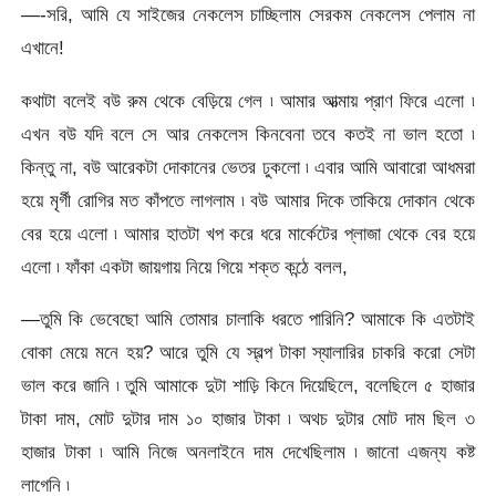
—-সরি, আমি যে সাইজের নেকলেস চাচ্ছিলাম সেরকম নেকলেস পেলাম না
এখানে!
কথাটা বলেই বউ রুম থেকে বেড়িয়ে গেল ৷ আমার আত্মায় প্রাণ ফিরে এলো ৷
এখন বউ যদি বলে সে আর নেকলেস কিনবেনা তবে কতই না ভাল হতো ৷
কিন্তু না, বউ আরেকটা দোকানের ভেতর ঢুকলো ৷ এবার আমি আবারো আধমরা
হয়ে মৃর্গী রোগির মত কাঁপতে লাগলাম ৷ বউ আমার দিকে তাকিয়ে দোকান থেকে
বের হয়ে এলো ৷ আমার হাতটা খপ করে ধরে মার্কেটের প্লাজা থেকে বের হয়ে
এলো ৷ ফাঁকা একটা জায়গায় নিয়ে গিয়ে শক্ত কন্ঠে বলল,
—তুমি কি ভেবেছো আমি তোমার চালাকি ধরতে পারিনি? আমাকে কি এতটাই
বোকা মেয়ে মনে হয়? আরে তুমি যে স্বল্প টাকা স্যালারির চাকরি করো সেটা
ভাল করে জানি ৷ তুমি আমাকে দুটা শাড়ি কিনে দিয়েছিলে, বলেছিলে ৫ হাজার
টাকা দাম, মোট দুটার দাম ১০ হাজার টাকা ৷ অথচ দুটার মোট দাম ছিল ৩
হাজার টাকা ৷ আমি নিজে অনলাইনে দাম দেখেছিলাম ৷ জানো এজন্য কষ্ট
লাগেনি ৷