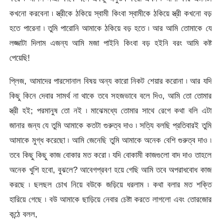
কখনো করবেনা ৷ স্ত্রীকে ঠকিয়ে স্বামী কিংবা স্বামীকে ঠকিয়ে স্ত্রী কখনো বড়
হতে পারেনা ৷ তুমি পারোনি আমাকে ঠকিয়ে বড় হতে ৷ আর আমি তোমাকে যে
লজ্জাটা দিলাম এজন্য আমি মজা পাইনি কিংবা বড় হইনি বরং আমি কষ্ট
পেয়েছি!
প্লিজ, আমাদের পারসোনাল বিষয় অন্য কারো নিকট শেয়ার করোনা ৷ আর যদি
কিছু কিনে দেবার সামর্থ না থাকে তবে সহজভাবে বলে দিও, আমি তো তোমার
স্ত্রী হই; পরমানুষ তো নই ৷ মাঝেমধ্যে তোমার সাথে রেগে কথা বলি এটা
জানার জন্য যে তুমি আমাকে কতটা গুরুত্ব দাও ৷ সত্যি বলছি প্রতিবারই তুমি
আমাকে মুগ্ধ করেছো ৷ আমি জেনেছি তুমি আমাকে অনেক বেশি গুরুত্ব দাও ৷
তবে কিছু কিছু কাজ বোকার মত করো ৷ যদি বোকামী কাজগুলো বাদ দাও তাহলে
অনেক খুশি হবো, বুঝলে? আবেগপ্রবণ হয়ে গেছি আমি তবে অপরাধবোধ কাজ
করছে ৷ ছলছল চোখ নিয়ে বউকে জড়িয়ে ধরলাম ৷ কথা বলার মত শক্তি
হারিয়ে গেছে ৷ বউ আমাকে ছাড়িয়ে নেবার চেষ্টা করতে লাগলো এবং তোরজোর
কন্ঠে বলল,