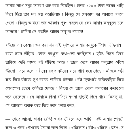
আমার সাথে মধুর আচরণ শুরু করে দিয়েছিল ৷ মাত্র ১৫০০ টাকা দামের শাড়ি
কিনে দিয়ে তার মন জয় করেছিলাম ৷ কিন্তু সে দেড়মাস পর আবারো বদলে
গেলো ৷ কিন্তু আবারো তার আবদার পূরণ করলে সে ফের আমার অনুকূলে চলে
আসলো ৷ জানিনা সে কতদিন আমার অনুগত থাকবে!
বউয়ের মন কেমনে জয় করা যায় এই ব্যাপারে আমার বন্ধুকে টিপস দিচ্ছিলাম ৷
রাতে ছাদে দাঁড়িয়ে ফোনে বন্ধুকে কথাগুলো বলছিলাম ৷ হঠাৎ পিছন ফিরে
তাকিয়ে দেখি আমার বউ দাঁড়িয়ে আছে ৷ তাকে দেখে আমার অন্তাত্মা কেঁপে
উঠলো ৷ মনে হলো শরীরের রক্ত বউয়ের ভয়ে পানি হয়ে গেছে ৷ আঁতকে ওঠা
ভাব নিয়ে বউয়ের মুখ বরাবর তাকিয়ে রইলাম ৷ বউ ক্ষ্যাপাটে অভিব্যক্তি নিয়ে
গোলগোল চোখে তাকিয়ে দেখছে ৷ নিশ্চয় সে তাকে বোকা বানানোর কথাগুলো
শুনে ফেলেছে ৷ সে আমাকে কিমা বানিয়ে মশলা ছাড়াই গিলে খাবে! কিন্তু না,
সে আমাকে অবাক করে দিয়ে নরম গলায় বলল,
— খেতে আসো, খাবার রেডি! খাবার টেবিলে বসে আছি ৷ বউ আমার প্লেটে
ভাত ও গরুর গোশতের টুকরো তুলে দিলো ৷ খাচ্ছিলাম ৷ বউও খাচ্ছিল ৷ হঠাৎ সে