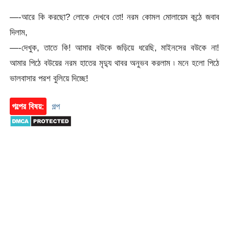
—-আরে কি করছো? লোকে দেখবে তো! নরম কোমল মোলায়েম কন্ঠে জবাব
দিলাম,
—-দেখুক, তাতে কি! আমার বউকে জড়িয়ে ধরেছি, মাইনসের বউকে না!
আমার পিঠে বউয়ের নরম হাতের মৃদ্যু থাবর অনুভব করলাম ৷ মনে হলো পিঠে
ভালবাসার পরশ বুলিয়ে দিচ্ছে!
গল্পের বিষয়:
গল্প