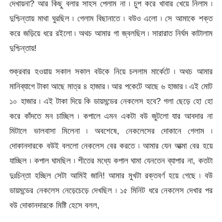
দেখায়না? আর কিছু বলার সাহস পেলাম না ৷ চুপ করে খাবার খেয়ে নিলাম ৷
দুশ্চিন্তায় মাথা ঘুরছিল ৷ গেলাম বিছানাতে ৷ বউও এলো ৷ সে আমাকে শক্ত
করে জড়িয়ে ধরে রইলো ৷ অথচ আমার গা জ্বলছিল ৷ সারারাত নির্ঘম কাটালাম
দুশ্চিন্তায়!
শুক্রবার হওয়ায় সকাল সকাল বউকে নিয়ে চললাম মার্কেটে ৷ অথচ আমার
মানিব্যাগে টাকা আছে মাত্র ৪ হাজার ৷ আর পকেটে আছে ৬ হাজার ৷ এই মোট
১০ হাজার ৷ এই টাকা দিয়ে কি ডায়মন্ডের নেকলেস হবে? গলা ছেড়ে হো হো
করে কাঁদতে মন চাচ্ছিল ৷ কপালে এমন একটা বউ জুটলো যার আবদার না
মিটালে ভালবাসা মিলেনা ৷ অবশেষে, নেকলেসের দোকানে গেলাম ৷
দোকানদারকে বউই বললো নেকলেস বের করতে ৷ আমার যেন আত্মা বের হয়ে
যাচ্ছিল ৷ কপাল ঘামছিল ৷ শীতের মধ্যে কপাল ঘামা যেনতেন ব্যাপার না, কতটা
দুঃচিন্তা হচ্ছিল সেটা আমিই জানি! আমার মুখটা রক্তবর্ণ হয়ে গেছে ৷ বউ
ডায়মন্ডের নেকলেস নেড়েচেড়ে দেখছিল ৷ ১৫ মিনিট ধরে নেকলেস দেখার পর
বউ দোকানদারকে মিষ্টি হেসে বলল,