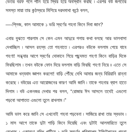
ভেতর বরফ গলে পানি হয়ে স্থির হয়ে অবস্থান করছি ৷ এরপর বউ জগতের
সমস্ত মায়া তার কন্ঠস্বরে মিশিয়ে দরদমাখা কন্ঠে বলল,
—-প্লিজ, কাল আমাকে ১ ভরি স্বর্ণের গহনা কিনে দিবা জান?
এবার বুঝতে পারলাম সে কেন এমন আদুরে গলায় কথা বলছে আর ভালবাসা
দেখাচ্ছিল ৷ আসল রহস্য তো গহনাতে ৷ এরপরও বউকে বললাম পেয়ে যাবে
গহণা! সন্ধ্যার আগে স্বর্ণের দোকানে গিয়ে পছন্দমত গহণা কিনে বাড়ির দিকে
ফিরছিলাম ৷ তখন বউকে ফোন দিয়ে বললাম বাড়ি ফিরছি গহণা নিয়ে ৷৷ এতে সে
আমাকে ধন্যবাদ জ্ঞাপন করলো! বাড়ি পৌঁছে দেখি আমার জন্য বিরিয়ানি রান্না
করেছে ৷ বউয়ের এত আয়োজনের কারণ আমি জানি ৷ তাকে গহনার ব্যাগ হাতে
দিলাম ৷ বউ একনজর দেখার পর বলল, “রোজার ঈদ আসলে তবেই এগুলো
পড়বো আপাতত এগুলো তুলে রাখলাম ৷”
আমি ভাল করে জানি সে এখনোই গহনা পড়বেনা ৷ সাজিয়ে রাখা তার স্বভাব ৷
১ মাস আগে তাকে দুটা শাড়ি কিনে দিয়েছি এবং দুটাই আলমারিতে তুলে
রেখেছে ৷ একারণে বুদ্ধি খাটিয়ে ১ ভরি স্বর্ণের পরিমাপের ইমিটেশনের গহনা