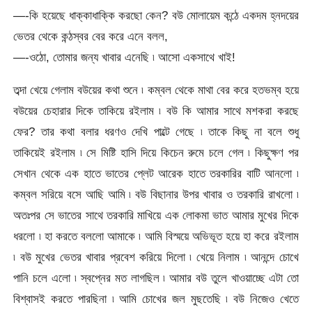
—-কি হয়েছে ধাক্কাধাক্কি করছো কেন? বউ মোলায়েম কন্ঠে একদম হ্নদয়ের
ভেতর থেকে কন্ঠস্বর বের করে এনে বলল,
—-ওঠো, তোমার জন্য খাবার এনেছি ৷ আসো একসাথে খাই!
তব্দা খেয়ে গেলাম বউয়ের কথা শুনে ৷ কম্বল থেকে মাথা বের করে হতভম্ব হয়ে
বউয়ের চেহারার দিকে তাকিয়ে রইলাম ৷ বউ কি আমার সাথে মশকরা করছে
ফের? তার কথা বলার ধরণও দেখি পাল্টে গেছে ৷ তাকে কিছু না বলে শুধু
তাকিয়েই রইলাম ৷ সে মিষ্টি হাসি দিয়ে কিচেন রুমে চলে গেল ৷ কিছুক্ষণ পর
সেখান থেকে এক হাতে ভাতের প্লেট আরেক হাতে তরকারির বাটি আনলো ৷
কম্বল সরিয়ে বসে আছি আমি ৷ বউ বিছানার উপর খাবার ও তরকারি রাখলো ৷
অতঃপর সে ভাতের সাথে তরকারি মাখিয়ে এক লোকমা ভাত আমার মুখের দিকে
ধরলো ৷ হা করতে বললো আমাকে ৷ আমি বিস্ময়ে অভিভূত হয়ে হা করে রইলাম
৷ বউ মুখের ভেতর খাবার প্রবেশ করিয়ে দিলো ৷ খেয়ে নিলাম ৷ আনন্দে চোখে
পানি চলে এলো ৷ স্বপ্নের মত লাগছিল ৷ আমার বউ তুলে খাওয়াচ্ছে এটা তো
বিশ্বাসই করতে পারছিনা ৷ আমি চোখের জল মুছতেছি ৷ বউ নিজেও খেতে