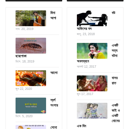
মিনা
বউ
আপা
অফিসের বস
নভে. 20, 2019
জানু. 23, 2018
একটি
সত্য
ঘটনা
ছারপোকা
অবলম্বনে
ডিসে. 18, 2019
আগস্ট 12, 2017
আলো
বাসর
রাত
জুন 22, 2020
জুন 17, 2017
স্বর্গ
সংসার
একটি
ভাই ও
একটি
ডিসে. 5, 2020
বোনের
এক দিন
সোনা