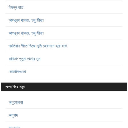
বিষন্ন রাত
আশঙ্কা থাকবে, তবু জীবন
আশঙ্কা থাকবে, তবু জীবন
প্রতিবার শীতে ভিজে তুমি জ্যোস্না হয়ে যাও
কবিতা: পুতুল খেলার ভুল
জোনাকিগুলো
গল্পের বিষয় সমূহ
অনুপ্রেরণা
অনুবাদ
অন্যান্য