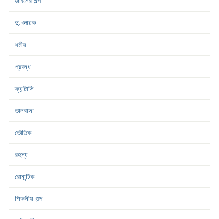
জীবনের গল্প
দু:খদায়ক
ধর্মীয়
প্রবন্ধ
ফ্যান্টাসি
ভালবাসা
ভৌতিক
রহস্য
রোমান্টিক
শিক্ষনীয় গল্প