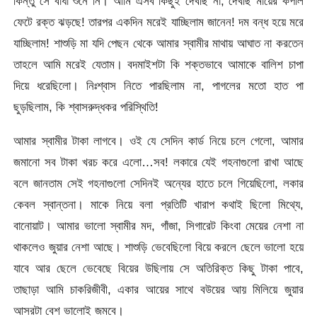
কিন্তু সে বাধা শুনে নি। আমি এসব কিছুই দেখছি না, দেখছি মায়ের কপাল
ফেটে রক্ত ঝড়ছে! তারপর একদিন মরেই যাচ্ছিলাম জানেন! দম বন্ধ হয়ে মরে
যাচ্ছিলাম! শাশুড়ি মা যদি পেছন থেকে আমার স্বামীর মাথায় আঘাত না করতেন
তাহলে আমি মরেই যেতাম। বদমাইশটা কি শক্তভাবে আমাকে বালিশ চাপা
দিয়ে ধরেছিলো। নিঃশ্বাস নিতে পারছিলাম না, পাগলের মতো হাত পা
ছুড়ছিলাম, কি শ্বাসরুদ্ধকর পরিস্থিতি!
আমার স্বামীর টাকা লাগবে। ওই যে সেদিন কার্ড নিয়ে চলে গেলো, আমার
জমানো সব টাকা খরচ করে এলো…সব! লকারে যেই গহনাগুলো রাখা আছে
বলে জানতাম সেই গহনাগুলো সেদিনই অন্যের হাতে চলে গিয়েছিলো, লকার
কেবল স্বান্তনা। মাকে নিয়ে বলা প্রতিটি খারাপ কথাই ছিলো মিথ্যে,
বানোয়াট। আমার ভালো স্বামীর মদ, গাঁজা, সিগারেট কিংবা মেয়ের নেশা না
থাকলেও জুয়ার নেশা আছে। শাশুড়ি ভেবেছিলো বিয়ে করলে ছেলে ভালো হয়ে
যাবে আর ছেলে ভেবেছে বিয়ের উছিলায় সে অতিরিক্ত কিছু টাকা পাবে,
তাছাড়া আমি চাকরিজীবী, একার আয়ের সাথে বউয়ের আয় মিলিয়ে জুয়ার
আসরটা বেশ ভালোই জমবে।