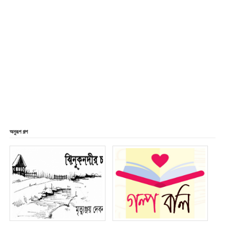
অনুরূপ গল্প