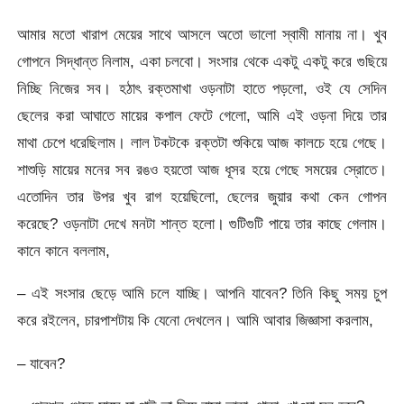
আমার মতো খারাপ মেয়ের সাথে আসলে অতো ভালো স্বামী মানায় না। খুব
গোপনে সিদ্ধান্ত নিলাম, একা চলবো। সংসার থেকে একটু একটু করে গুছিয়ে
নিচ্ছি নিজের সব। হঠাৎ রক্তমাখা ওড়নাটা হাতে পড়লো, ওই যে সেদিন
ছেলের করা আঘাতে মায়ের কপাল ফেটে গেলো, আমি এই ওড়না দিয়ে তার
মাথা চেপে ধরেছিলাম। লাল টকটকে রক্তটা শুকিয়ে আজ কালচে হয়ে গেছে।
শাশুড়ি মায়ের মনের সব রঙও হয়তো আজ ধূসর হয়ে গেছে সময়ের স্রোতে।
এতোদিন তার উপর খুব রাগ হয়েছিলো, ছেলের জুয়ার কথা কেন গোপন
করেছে? ওড়নাটা দেখে মনটা শান্ত হলো। গুটিগুটি পায়ে তার কাছে গেলাম।
কানে কানে বললাম,
– এই সংসার ছেড়ে আমি চলে যাচ্ছি। আপনি যাবেন? তিনি কিছু সময় চুপ
করে রইলেন, চারপাশটায় কি যেনো দেখলেন। আমি আবার জিজ্ঞাসা করলাম,
– যাবেন?