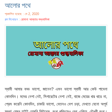
আলোর পথে
প্রকাশিত হয়েছে : মে 2, 2020
গল্প লিখেছেন :
রোমানা আক্তার শুদ্ধবালিকা
স্বামী আমার বড্ড ভালো, জানেন? এমন ভালো স্বামী আর কেউ পাবেনা
কোনদিন। মদের নেশা নেই, সিগারেটের নেশা নেই, বাজে মেয়ের ধার ধারে না,
প্রেম করেনি কোনদিন, চাকরি ভালো, বেতনও বেশ চড়া, দেখতে যেনো অপূর্ব
সুন্দর! যেমন হাইট তেমনি ফিটনেস, বংশ পরিচয়েও বেশ এগিয়ে, চৌধুরী বংশ।