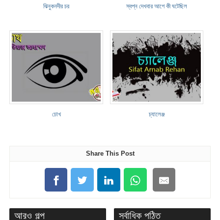
ঝিনুকনদীর চর
স্বপ্ন দেখবার আগে কী ঘটেছিল
চোখ
চ্যালেঞ্জ
Share This Post
আরও গল্প
সর্বাধিক পঠিত