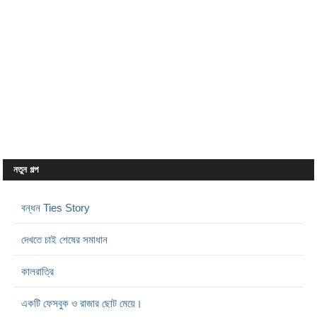
নতুন গল্প
বন্ধন Ties Story
দেখতে চাই শেষের সমাধান
কালরাত্রি
একটি ফেসবুক ও রাজার ছোট মেয়ে।