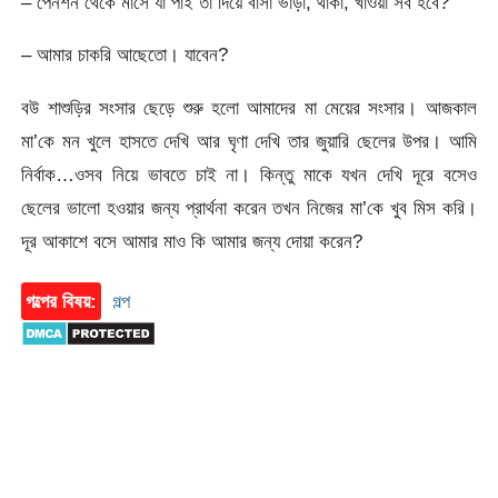
– পেনশন থেকে মাসে যা পাই তা দিয়ে বাসা ভাড়া, থাকা, খাওয়া সব হবে?
– আমার চাকরি আছেতো। যাবেন?
বউ শাশুড়ির সংসার ছেড়ে শুরু হলো আমাদের মা মেয়ের সংসার। আজকাল
মা’কে মন খুলে হাসতে দেখি আর ঘৃণা দেখি তার জুয়ারি ছেলের উপর। আমি
নির্বাক…ওসব নিয়ে ভাবতে চাই না। কিন্তু মাকে যখন দেখি দূরে বসেও
ছেলের ভালো হওয়ার জন্য প্রার্থনা করেন তখন নিজের মা’কে খুব মিস করি।
দূর আকাশে বসে আমার মাও কি আমার জন্য দোয়া করেন?
গল্পের বিষয়:
গল্প