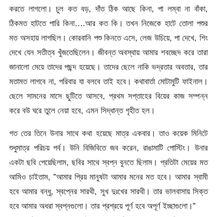
করতে লাগলো। চুল কত বড়, দাঁত ঠিক আছে কিনা, পা লম্বা না বাঁকা,
ঠিকমত হাটতে পারি কিনা….আর কত কি। তখন নিজেকে হাটে তোলা পশুর
মত অসহায় লাগছিল। কোরবানি পশু কিনতে এসে, লেজ উচিয়ে, পা দেখে, শিং
দেখে যেন সতীত্ব খুঁজতেছিলেন। জীবন্ত অবস্থায় আমার শবচ্ছেদ করে তারা
জানালো মেয়ে তাদের পছন্দ হয়েছে। তাদের ছেলে নাকি ভদ্রতার অবতার, তার
মতামত লাগবে না, পরিবার যা বলবে তাই হবে। কথাবার্তা মোটামুটি ফাইনাল।
ছেলে সামনের মাসে ছুটিতে আসবে, প্রথম সপ্তাহের বিয়ের কাজ সম্পন্ন
করে বউ ঘরে তুলে নেয়া হবে, এমন সিদ্ধান্ত গৃহীত হল।
গত তের তিনে উনার সাথে কথা হয়েছে মাত্র একবার। তাও কয়েক মিনিটে
শুধুমাত্র পরিচয় পর্ব। উনি বিজিবিতে জব করেন, রাঙামাটি পোস্টিং। উনার
একটা ছবি পেয়েছিলাম, ছবির সাথে স্বপ্ন বুনতে ছিলাম। প্রতিটা মেয়ের মত
আমিও চাইতাম, ”আমার প্রিয় মানুষটা আমার মনের মত হবে। আমার স্বামী
হবে আমার বন্ধু, স্বপ্নের সারথী, সুখ দুঃখের সারথী। তার ভালবাসায় সিক্ত
হবে আমার অধরা স্বপ্নগুলো। তার প্রশ্রয়ে পূর্ণ হবে অপূর্ণ ইচ্ছাগুলো।”