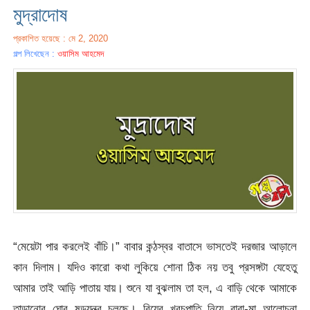
মুদ্রাদোষ
প্রকাশিত হয়েছে : মে 2, 2020
গল্প লিখেছেন :
ওয়াসিম আহমেদ
“মেয়েটা পার করলেই বাঁচি।” বাবার কন্ঠস্বর বাতাসে ভাসতেই দরজার আড়ালে
কান দিলাম। যদিও কারো কথা লুকিয়ে শোনা ঠিক নয় তবু প্রসঙ্গটা যেহেতু
আমার তাই আড়ি পাতায় যায়। শুনে যা বুঝলাম তা হল, এ বাড়ি থেকে আমাকে
তাড়ানোর ঘোর ষড়যন্ত্র চলছে। বিয়ের খরচপাতি নিয়ে বাবা-মা আলোচনা