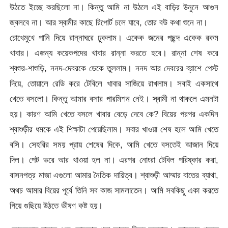
উঠতে ইচ্ছে করছিলো না। কিন্তু আমি না উঠলে এই বাড়ির উনুনে আগুন
জ্বলবে না। আর স্বামীর কাছে রিপোর্ট চলে যাবে, তোর বউ কথা শুনে না।
চোখেমুখে পানি দিয়ে রান্নাঘরে ঢুকলাম। একেক জনের পছন্দ একেক রকম
খাবার। এজন্য কয়েকপদের খাবার রান্না করতে হবে। রান্না শেষ করে
শ্বশুর-শাশুড়ি, ননদ-দেবরকে ডেকে তুললাম। ননদ আর দেবরের ব্রাশে পেস্ট
দিয়ে, তোয়ালে রেডি করে টেবিলে খাবার সাজিয়ে রাখলাম। সবাই একসাথে
খেতে বসলো। কিন্তু আমার বসার পারমিশন নেই। স্বামী না থাকলে এমনটা
হয়। কারণ আমি খেতে বসলে খাবার বেড়ে দেবে কে? বিয়ের পরপর একদিন
শ্বাশুড়ীর ধমকে এই শিক্ষাটা পেয়েছিলাম। সবার খাওয়া শেষ হলে আমি খেতে
বসি। সেহরির সময় প্রায় শেষের দিকে, আমি খেতে বসতেই আজান দিয়ে
দিল। পেট ভরে আর খাওয়া হল না। এরপর নোংরা টেবিল পরিষ্কার করা,
বাসনপত্র মাজা এগুলো আমার নৈতিক দায়িত্ব। শ্বাশুড়ী আম্মার বাতের ব্যাথা,
অথচ আমার বিয়ের পূর্বে তিনি সব কাজ সামলাতেন। আমি সবকিছু একা করতে
গিয়ে গুছিয়ে উঠতে ভীষণ কষ্ট হয়।