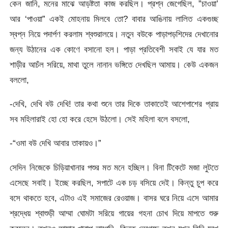
কেন জানি, মনের মাঝে আড়ষ্টতা কাজ করছিল। প্রশ্ন জেগেছিল, ”চাওয়া’
আর ‘পাওয়া” একই মোহনায় মিলবে তো? বাবার আঙিনায় লালিত একগুচ্ছ
স্বপ্ন নিয়ে পদার্পণ করলাম শ্বশুরালয়ে। নতুন বউকে পাড়াপড়শিদের দেখানোর
জন্য উঠানের এক কোণে বসানো হল। পাড়া প্রতিবেশী সবাই যে যার মত
শাড়ীর আচঁল সরিয়ে, মাথা তুলে নানান ভঙ্গিতে দেখছিল আমায়। কেউ একজন
বললো,
-দেখি, দেখি বউ দেখি! তার কথা শুনে তার দিকে তাকাতেই আশেপাশের প্রায়
সব মহিলারাই হো হো করে হেসে উঠলো। সেই মহিলা বলে বসলো,
-“ওমা বউ দেখি আবার তাকায়ও।”
সেদিন নিজেকে চিড়িয়াখানার পশুর মত মনে হচ্ছিল। বিনা টিকেটে মজা লুটতে
এসেছে সবাই। ইচ্ছে করছিল, সপাটে এক চড় বসিয়ে দেই। কিন্তু চুপ করে
বসে থাকতে হবে, এটাও এই সমাজের রেওয়াজ। বাসর ঘরে নিয়ে এসে আমার
শ্রদ্ধেয় শ্বাশুড়ী আম্মা ঘোমটা সরিয়ে গায়ের গহনা চোখ দিয়ে মাপতে শুরু