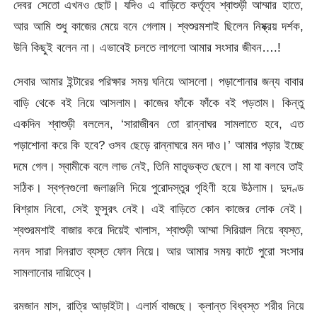
দেবর সেতো এখনও ছোট। যদিও এ বাড়িতে কর্তৃত্ব শ্বাশুড়ী আম্মার হাতে,
আর আমি শুধু কাজের মেয়ে বনে গেলাম। শ্বশুরমশাই ছিলেন নিষ্ক্রয় দর্শক,
উনি কিছুই বলেন না। এভাবেই চলতে লাগলো আমার সংসার জীবন….!
সেবার আমার ইন্টারের পরিক্ষার সময় ঘনিয়ে আসলো। পড়াশোনার জন্য বাবার
বাড়ি থেকে বই নিয়ে আসলাম। কাজের ফাঁকে ফাঁকে বই পড়তাম। কিন্তু
একদিন শ্বাশুড়ী বললেন, ‘সারাজীবন তো রান্নাঘর সামলাতে হবে, এত
পড়াশোনা করে কি হবে? ওসব ছেড়ে রান্নাঘরে মন দাও।’ আমার পড়ার ইচ্ছে
দমে গেল। স্বামীকে বলে লাভ নেই, তিনি মাতৃভক্ত ছেলে। মা যা বলবে তাই
সঠিক। স্বপ্নগুলো জলাঞ্জলি দিয়ে পুরোদস্তুর গৃহিণী হয়ে উঠলাম। দুদণ্ড
বিশ্রাম নিবো, সেই ফুসুরৎ নেই। এই বাড়িতে কোন কাজের লোক নেই।
শ্বশুরমশাই বাজার করে দিয়েই খালাস, শ্বাশুড়ী আম্মা সিরিয়াল নিয়ে ব্যস্ত,
ননদ সারা দিনরাত ব্যস্ত ফোন নিয়ে। আর আমার সময় কাটে পুরো সংসার
সামলানোর দায়িত্বে।
রমজান মাস, রাত্রি আড়াইটা। এলার্ম বাজছে। ক্লান্ত বিধ্বস্ত শরীর নিয়ে