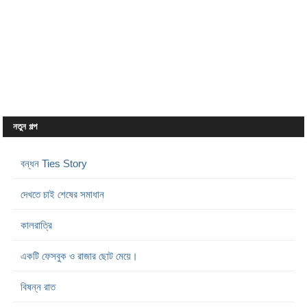
নতুন গল্প
বন্ধন Ties Story
দেখতে চাই শেষের সমাধান
কালরাত্রি
একটি ফেসবুক ও রাজার ছোট মেয়ে।
বিষন্ন রাত