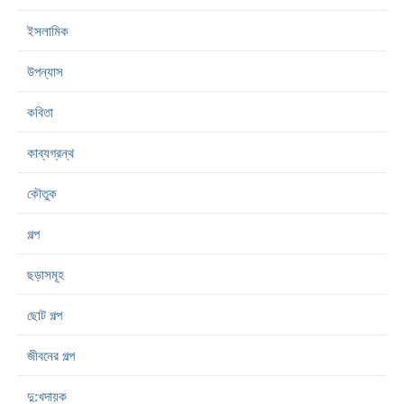
ইসলামিক
উপন্যাস
কবিতা
কাব্যগ্রন্থ
কৌতুক
গল্প
ছড়াসমূহ
ছোট গল্প
জীবনের গল্প
দু:খদায়ক