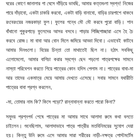
ঘরের কোণে জানালার গা ঘেসে দাঁড়িয়ে ভাবছি, আমার কত্তগুলা স্বপ্ন! নিজের
পায়ে দাঁড়াবো, একটা চাকরি করবো, একটা বাড়ি বানাবো, বাড়ির চারপাশে থাকবে
রংবেরংয়ের নজরকাড়া ফুল। ফুলের গন্ধে মৌ মৌ করবে পুরো বাড়ি। শান
বাঁধানো পুকুরপাড়ে ফুলেদের আসর বসবে। পাড়ার পিচ্ছিপাচ্ছারা এসে হৈ চৈ
করবে রোজ। মা বাবা আর বোন মিলে জমিয়ে আড্ডা দিবো। এভাবেই কাটবে
আমার দিনগুলো। বিয়ের চিন্তা তো মাথাতেই ছিল না। হঠাৎ সবকিছু
এলোমেলো, আমার বাগিচা করার স্বপ্নে ছেদ পড়লো পাত্রপক্ষের সামনে
নাস্তা পরিবেশন করতে গিয়ে পাত্রের কোন হদিস পেলাম না। পাত্রের বাবা-মা
আর তাদের একমাত্র মেয়ে আমায় দেখতে এসেছে। সবার সামনে যথারীতি
পাত্রের বাবা প্রশ্ন করলেন,
-মা, তোমার নাম কি? কিসে পড়ো? রান্নাবান্না করতে পারো কিনা?
সমুদয় প্রশ্নপর্ব শেষে পাত্রের মা আমার সাথে আলাদা রুমে কথা বলতে
চাইলেন। শুনেছিলাম, আলাদাভাবে পাত্র পাত্রীর মতবিনিময়ের সুযোগ দেয়া
হয়। কিন্তু উনি রুমে এসে আমার সারা শরীরের নাড়ী-নক্ষত্র পোস্টমর্টেম