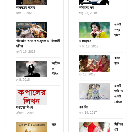
আকবরের দরবার
অফিসের বস
অক্টো. 5, 2020
জানু. 23, 2018
একটি
সত্য
ঘটনা
শাহজাদা তাজ অল-মূলক ও শাহজাদী
অবলম্বনে
দুনিয়া
আগস্ট 12, 2017
জুলাই 19, 2018
বাসর
আতিক
রাত
ও
নীলিমা
জুন 17, 2017
মে 8, 2018
একটি
ভাই ও
একটি
বোনের
এক দিন
কপালের লিখন
নভে. 19, 2017
এপ্রিল 9, 2019
সিনিয়র
ভুত
বৌ