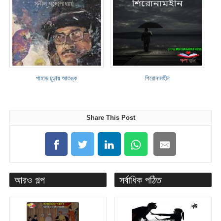
পাহাড় চূড়ায় আতঙ্ক
শিরোনামহীন
Share This Post
আরও গল্প
সর্বাধিক পঠিত
বউ