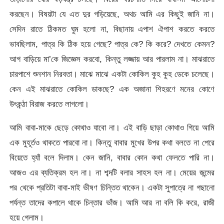
করছেন। বিষয়টা যে এত দুর গড়িয়েছে, অথচ আমি এর কিছুই জানি না।
সেদিন রাতে ঠিকমত ঘুম হলো না, বিছানায় এপাশ ঐপাশ করতে করতে
ভাবছিলাম, পাত্র কি ঠিক হয়ে গেছে? পাত্র কে? কি করে? দেখতে কেমন?
আগ বাড়িয়ে মা’কে জিজ্ঞেস করবো, কিন্তু লজ্জায় আর পারলাম না। মাঝরাতে
চারপাশে শুনশান নিরবতা। মাঝে মাঝে একটা কোকিল কুহ কুহ ডেকে চলেছে।
কেন এই মাঝরাতে কোকিল ডাকছে? এক অজানা শিহরণে মনের কোণে
উৎকন্ঠা বিরাজ করতে লাগলো।
আমি বাবা-মাকে ছেড়ে কোথাও যাবো না। এই বাড়ি ছাড়া কোথাও গিয়ে আমি
এক মুহূর্তও থাকতে পারবো না। কিন্তু বাবার মুখের উপর কথা বলতে না পেরে
বিয়েতে হ্যাঁ বলে দিলাম। কেন জানি, বাবার কোন কথা ফেলতে পারি না।
আজও এর ব্যতিক্রম হল না। না শব্দটি বলার সাহস হল না। মেয়ের জন্মের
পর থেকে প্রতিটা বাবা-মাই ভীষণ চিন্তিত থাকেন। একটা সুপাত্রে না গছানো
পর্যন্ত তাদের কপালে থাকে চিন্তার ভাঁজ। আমি আর না বলি কি করে, রাজী
হয়ে গেলাম।