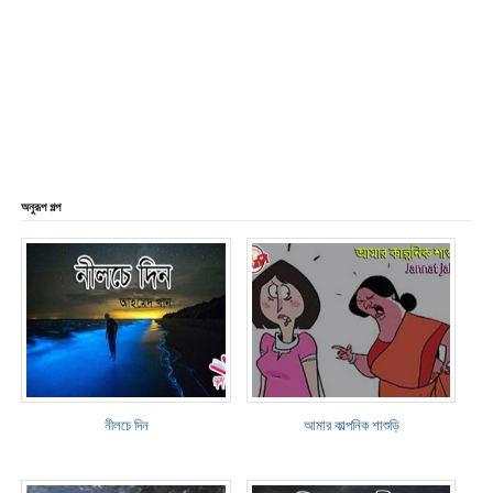
অনুরূপ গল্প
নীলচে দিন
আমার কাল্পনিক শাশুড়ি