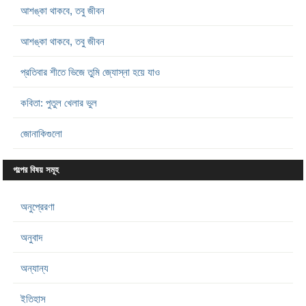
আশঙ্কা থাকবে, তবু জীবন
আশঙ্কা থাকবে, তবু জীবন
প্রতিবার শীতে ভিজে তুমি জ্যোস্না হয়ে যাও
কবিতা: পুতুল খেলার ভুল
জোনাকিগুলো
গল্পের বিষয় সমূহ
অনুপ্রেরণা
অনুবাদ
অন্যান্য
ইতিহাস