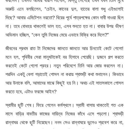
করলেন। তখনও আমার খারাপ লাগেনি, কিন্তু লেগেছে তখন যখন তিনি মুখে
অরুচি এনে বলছিলেন, “চেইন, কানের দুল, হাতের বালা শুধু এইগুলোই
দিছে? আবার এমিটেশন নয়তো? বিয়ের পূর্বে পাত্রপক্ষের কোন দাবী দাওয়া ছিল
না। তবে বোধহয় থাকলেই ভাল হত, এসব শুনতে হত না। বাবার উপর ভীষণ
অভিমান হচ্ছিল, “কেন তুমি নিজের মেয়ে এভাবে বিক্রি করে দিলে?”
জীবনের প্রথম রাত টা নিজেদের জানতে জানতে আর চিনতেই কেটে গেলো!
মনে হল, পৃথিবীর সেরা মানুষটাকেই বর হিসাবে পেয়েছি। দুজনে গল্প করতে
করতেই কেটে গেলো প্রহর। নতুন পরিবেশে তিনি আর জোর করলেন না।
পরদিন একটু বেলা গড়াতেই গোসল না করায় শ্বাশুড়ী কথা শুনালেন। কিভাবে
আর উনাকে বলি, আমাদের মাঝে কিছুই হয় নি। অথচ এই সাতসকালে গোসল
করতে হবে, এটাও ফরজে আইন?
স্বামীর ছুটি শেষ। ফিরে গেলেন কর্মস্থলে। স্বামী বাসায় থাকতেই গত এক
মাসে বাড়ির যাবতীয় কাজের দায়িত্ব নিজের কাঁধে এসে পড়লো। শ্বাশুড়ী
রান্নাঘর থেকে ছুটি নিয়েছেন। ননদ সেও রান্নাঘরে ভুলেও প্রবেশ করে না,