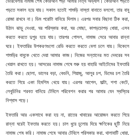
ভোরবেলায় নামাজ শেষ কোরআন পড়া আমার নিত্য অভ্যাস। কোরআন পড়তে
পড়তে সকাল হয়ে যায়। সকাল হতেই শাশুড়ি নাস্তা বানাতে বললো, তার বাবু
রোজা রাখবে না। ডিম পরোটা বানিয়ে দিলাম। এরপর সবার বিছানা ঠিক করা,
উঠান ঝাড়ু দেওয়া, ঘর পরিস্কার করা, ঘর মোছা, কাপড়চোপড় ধোয়া, এসব
করতে করতে দুপুর হয়ে যায়। তারপর গোসল, নামাজ সেরে আবার রান্না
ঘরে। ইফতারির উপকরণগুলো রেডি করতে করতে বেলা চলে যায়। বিকেলে
শাশুড়ির বাবুকে খেতে দেয়া আমার কাজ। নিজের সন্তানের মত দেবরের সব
খেয়াল রাখতে হয়। আসরের নামাজ শেষে শুরু হয় বাহারি আইটেমের ইফতারি
তৈরি করা। ছোলা, ডালের বড়া, বেগুনি, পিয়াজু, আলুর চপ, ডিমের চপ তৈরি
করতে গিয়ে একা হিমশিম খেয়ে যায়। এরপর আপেল, মাল্টা, শশা কেটে,
লেবুচিনির শরবত বানিয়ে টেবিলে পরিবেশন করার পর আমার যেন স্বস্তির
নিশ্বাস পড়ে।
ইফতারি আর একসাথে করা হয় না, রাতের খাবারের আয়োজন করতে গিয়ে
রান্না ঘরেই ইফতার করতে হয়। চাল ধুয়ে চুলোয় দিয়ে ক্ষণিকের ছুটি নিয়ে
নামাজ শেষ করি। নামাজ শেষে আবার টেবিলে পরিস্কার করা, থালাবাটি ধোয়া,