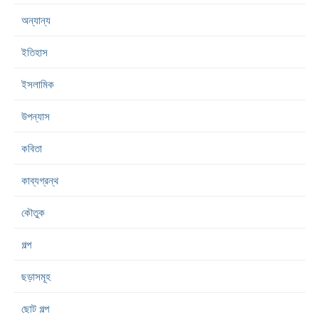
অন্যান্য
ইতিহাস
ইসলামিক
উপন্যাস
কবিতা
কাব্যগ্রন্থ
কৌতুক
গল্প
ছড়াসমূহ
ছোট গল্প