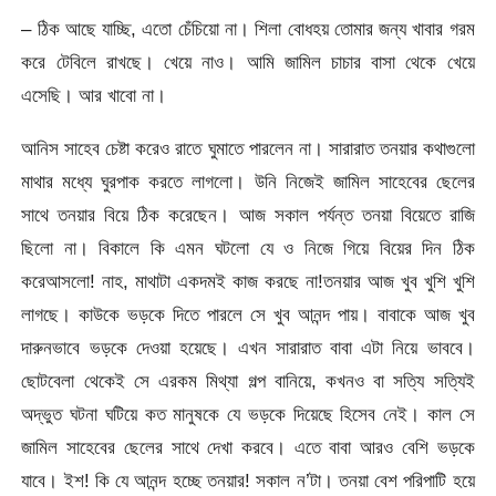
– ঠিক আছে যাচ্ছি, এতো চেঁচিয়ো না। শিলা বোধহয় তোমার জন্য খাবার গরম
করে টেবিলে রাখছে। খেয়ে নাও। আমি জামিল চাচার বাসা থেকে খেয়ে
এসেছি। আর খাবো না।
আনিস সাহেব চেষ্টা করেও রাতে ঘুমাতে পারলেন না। সারারাত তনয়ার কথাগুলো
মাথার মধ্যে ঘুরপাক করতে লাগলো। উনি নিজেই জামিল সাহেবের ছেলের
সাথে তনয়ার বিয়ে ঠিক করেছেন। আজ সকাল পর্যন্ত তনয়া বিয়েতে রাজি
ছিলো না। বিকালে কি এমন ঘটলো যে ও নিজে গিয়ে বিয়ের দিন ঠিক
করেআসলো! নাহ, মাথাটা একদমই কাজ করছে না!তনয়ার আজ খুব খুশি খুশি
লাগছে। কাউকে ভড়কে দিতে পারলে সে খুব আনন্দ পায়। বাবাকে আজ খুব
দারুনভাবে ভড়কে দেওয়া হয়েছে। এখন সারারাত বাবা এটা নিয়ে ভাববে।
ছোটবেলা থেকেই সে এরকম মিথ্যা গল্প বানিয়ে, কখনও বা সত্যি সত্যিই
অদ্ভুত ঘটনা ঘটিয়ে কত মানুষকে যে ভড়কে দিয়েছে হিসেব নেই। কাল সে
জামিল সাহেবের ছেলের সাথে দেখা করবে। এতে বাবা আরও বেশি ভড়কে
যাবে। ইশ! কি যে আনন্দ হচ্ছে তনয়ার! সকাল ন’টা। তনয়া বেশ পরিপাটি হয়ে