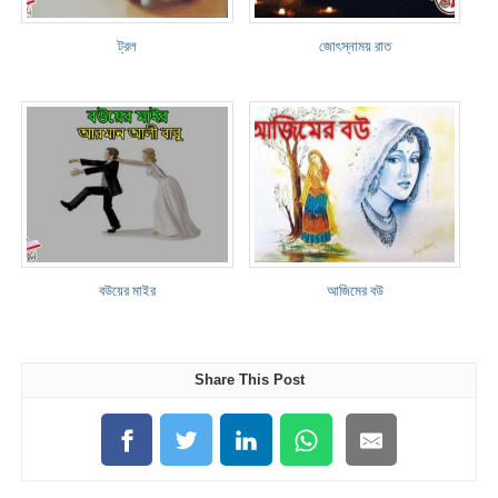
ট্রল
জোৎস্নাময় রাত
বউয়ের মাইর
আজিমের বউ
Share This Post