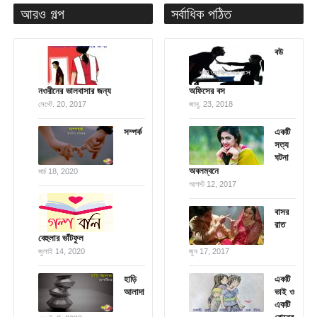
আরও গল্প
সর্বাধিক পঠিত
বউ
নওরীনের ভালবাসার জন্য
অফিসের বস
সেপ্টে. 20, 2017
জানু. 23, 2018
সম্পর্ক
একটি
সত্য
ঘটনা
অবলম্বনে
মার্চ 18, 2020
আগস্ট 12, 2017
বাসর
রাত
বেহুলার ভাঁটফুল
জুলাই 14, 2020
জুন 17, 2017
হাড়ি
একটি
আলাদা
ভাই ও
একটি