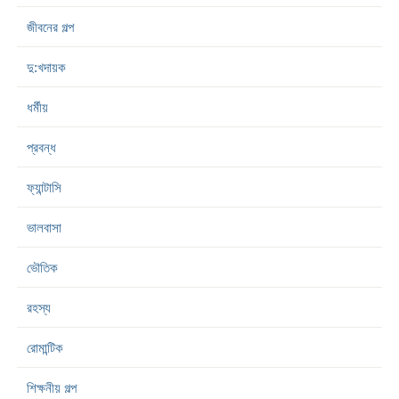
জীবনের গল্প
দু:খদায়ক
ধর্মীয়
প্রবন্ধ
ফ্যান্টাসি
ভালবাসা
ভৌতিক
রহস্য
রোমান্টিক
শিক্ষনীয় গল্প