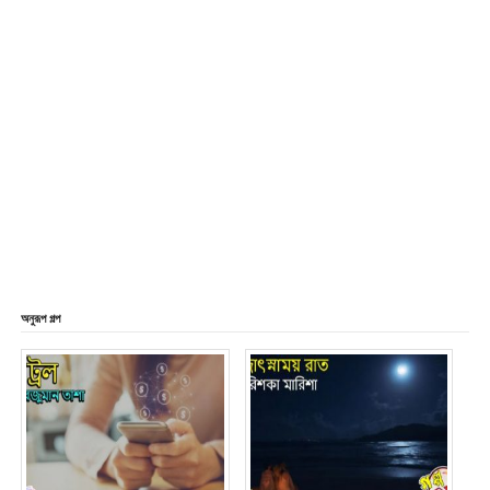
অনুরূপ গল্প