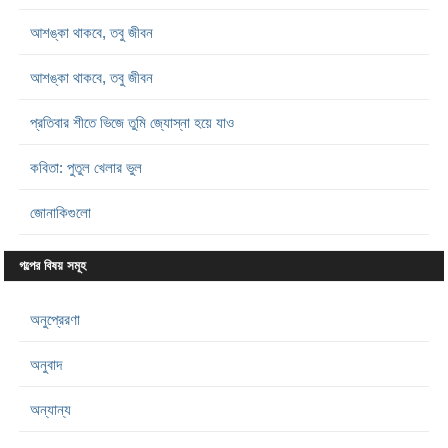
আশঙ্কা থাকবে, তবু জীবন
আশঙ্কা থাকবে, তবু জীবন
প্রতিবার শীতে ভিজে তুমি জ্যোস্না হয়ে যাও
কবিতা: পুতুল খেলার ভুল
জোনাকিগুলো
গল্পের বিষয় সমূহ
অনুপ্রেরণা
অনুবাদ
অন্যান্য