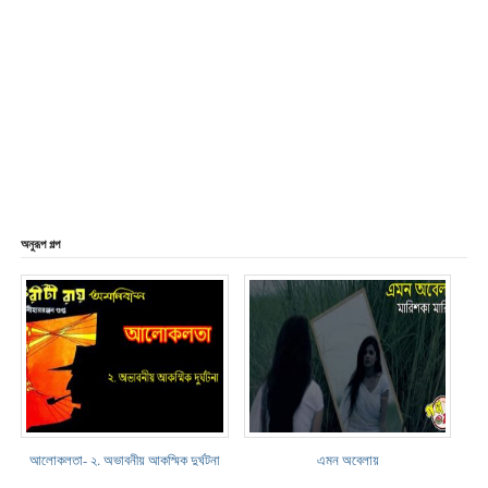
অনুরূপ গল্প
আলোকলতা- ২. অভাবনীয় আকস্মিক দুর্ঘটনা
এমন অবেলায়