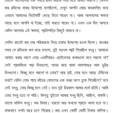
বৈঠকে আলোচনার এক পর্যায়ে রবিন জয়কে লাঠি দিয়ে আঘাত করলো। কেননা
জয় রবিনের বাবার উদ্দেশ্যে বলেছিলো, দেখুন আপনি জোর জবরদস্তি করে
এভাবে আমাদের ভিটেমাটি কেড়ে নিতে পারেন না। আজ আপনাদের ক্ষমতা
আছে বলে আপনি যা ইচ্ছে, তাই করতে পারেন না। এমন এক দিন আসবে
যেদিন আপনার এই ক্ষমতা, প্রতিপত্তি কিছুই থাকবে না।
সেদিন রাতেই জয় তার পরিবারকে নিয়ে ঢাকার উদ্দেশ্যে রওনা দিলো। যাওয়ার
সময় সে রবিনকে কল করে বললো, তুই অনেক পাল্টে গিয়েছিস বন্ধু। আমাকে
আঘাত করার আগে তোর একটিবারও ছোটবেলার কথাগুলো মনে পরলো না?
সেই প্রাথমিকে পড়া দিনগুলো, পথের ধারে থাকা আমগাছের আম চুরির
দিনগুলো। কিচ্ছু মনে পরলো না তোর? আর হ্যাঁ, তোর মনে আছে ঐদিনের
কথা? যেদিন তোর পায়ে কাঁচের বোতলের এক ভাঙা অংশ ঢুকে গিয়েছিল? মনে
নেই বন্ধু, তোর কিচ্ছু মনে নেই। তবে তুই চিরকাল আমার মর্মে রইবি। আমি
তোর বন্ধু হতে না পারি। কিন্তু তুইতো আমার বন্ধু ছিলি, আছিস, থাকবি।
ভালো থাকিস বন্ধু। শুভ বিদায়। হয়তো আর কখনো গ্রামে আসা হবে না।
মাঝখানে দশটা বছর চলে গিয়েছে। জয় এখন কোটি কোটি টাকার মালিক।