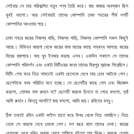
সেইবার সে তার পরিকল্পিত নতুন পণ্য তৈরি করে। যার বাজার অবস্থান ছিল
খুবই ভালো। আর সেইবারই তাদের কোম্পানি ঢাকা শহরের শীর্ষ দশটি
কোম্পানির আওতায় পরে।
ঢাকা শহরে জয়ের নিজস্ব বাড়ি, নিজস্ব গাড়ি, নিজস্ব কোম্পানি সকল কিছুই
আছে। বিভিন্ন জায়গা থেকে জয়ের বাবা মায়ের কাছে সম্বন্ধ আসছে জয়ের
বিয়ের ব্যাপারে। জয় খুব ইনজয় করছে এসব। একদিন সকালে সে তাদের
কোম্পানি পরিদর্শন এবং একটা মিটিংয়ের জন্য তাদের মিরপুর ব্রাঞ্চে গিয়েছিল।
মিটিং শেষ করে নিচে নামতেই একটা ছেলেকে দেখে তার চোখ আটকে গেল।
ছেলেটাকে বড্ড পরিচিত মনে হচ্ছে। সে ছেলেটির কাছে গেল এবং জিজ্ঞেস
করলো, তোমার নাম রুহান না? ছেলেটি জয়কে চিনতে না পেরে বললো, হ্যাঁ
আমি রুহান। কিন্তু আপনি? জয় বললো, আমি জয়। রবিনের বন্ধু।
ঠিক তখনই রবিন একটা ফাইল হাতে করে উপর থেকে নিচে নামছিল। নিচে
নেমে সে জয়কে দেখে চমকে গেল। দশ বছর বাদে তাদের দেখা। জয়ের
বেশভূষা দেখে রবিন অবাক চোখে তাকিয়ে রইলো তার দিকে। জয়কে চেনায়