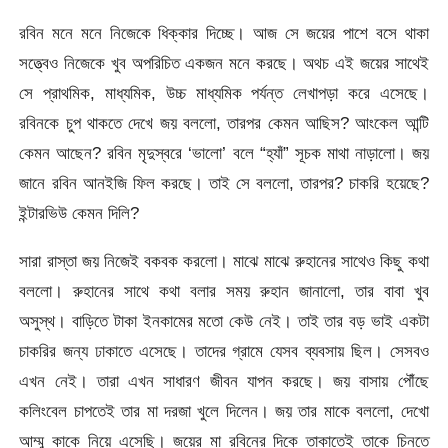
রবিন মনে মনে নিজেকে ধিক্কার দিচ্ছে। আজ সে জয়ের পাশে বসে থাকা
সত্ত্বেও নিজেকে খুব অপরিচিত একজন মনে করছে। অথচ এই জয়ের সাথেই
সে প্রাথমিক, মাধ্যমিক, উচ্চ মাধ্যমিক পর্যন্ত লেখাপড়া করে এসেছে।
রবিনকে চুপ থাকতে দেখে জয় বললো, তারপর কেমন আছিস? আংকেল আন্টি
কেমন আছেন? রবিন মৃদুস্বরে ‘ভালো’ বলে “হ্যাঁ” সূচক মাথা নাড়ালো। জয়
জানে রবিন আনইজি ফিল করছে। তাই সে বললো, তারপর? চাকরি হয়েছে?
ইন্টারভিউ কেমন দিলি?
সারা রাস্তা জয় নিজেই বকবক করলো। মাঝে মাঝে রুহানের সাথেও কিছু কথা
বললো। রুহানের সাথে কথা বলার সময় রুহান জানালো, তার বাবা খুব
অসুস্থ। বাড়িতে টাকা ইনকামের মতো কেউ নেই। তাই তার বড় ভাই একটা
চাকরির জন্য ঢাকাতে এসেছে। তাদের গ্রামে যেসব ব্যবসায় ছিল। সেসবও
এখন নেই। তারা এখন সাধারণ জীবন যাপন করছে। জয় বাসায় পৌঁছে
কলিংবেল চাপতেই তার মা দরজা খুলে দিলেন। জয় তার মাকে বললো, দেখো
আম্মু কাকে নিয়ে এসেছি। জয়ের মা রবিনের দিকে তাকাতেই তাকে চিনতে