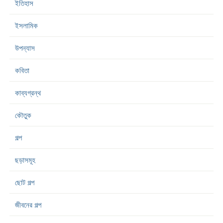
ইতিহাস
ইসলামিক
উপন্যাস
কবিতা
কাব্যগ্রন্থ
কৌতুক
গল্প
ছড়াসমূহ
ছোট গল্প
জীবনের গল্প