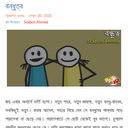
বন্ধুত্ব
প্রকাশিত হয়েছে : এপ্রিল 30, 2020
গল্প লিখেছেন :
Srabon Ahmed
জয় এবার অনার্সে ভর্তি হলো। নতুন শহর, নতুন জায়গা, নতুন বন্ধু-বান্ধব,
সবকিছুই নতুন। বাবার আদেশ, শহরে গিয়ে যেন সে বন্ধুদের পাল্লায় পড়ে
পড়ালেখা না ছেড়ে দেয়। পড়ালেখাতে সে ছোট থেকেই খুব ভালো। চুপচাপ
গম্ভীর স্বভাবের ছেলে সে। অতি প্রয়োজন ছাড়া কারো সাথে কথাও বলে না