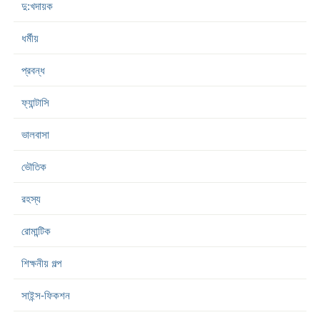
দু:খদায়ক
ধর্মীয়
প্রবন্ধ
ফ্যান্টাসি
ভালবাসা
ভৌতিক
রহস্য
রোমান্টিক
শিক্ষনীয় গল্প
সাইন্স-ফিকশন