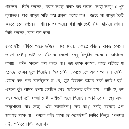
পারলেন। তিনি বললেন, কেমন আছো বাবা? জয় বললো, আহা আম্মু! ও খুব
ক্লান্ত। যাও নাস্তা রেডি করে রান্না করতে যাও। জয়ের মা নাস্তা তৈরি
করতে চলে গেলেন। খানিক পর জয়ের বাবা আসতেই রবিন দাঁড়িয়ে গেল।
তিনি বললেন, বসো বাবা বসো।
রাতে ছাঁদে দাঁড়িয়ে আছে দু’জন। জয় জানে, ঢাকাতে রবিনের থাকার কোনো
জায়গা নেই। তাই সে রবিনকে বললো, বন্ধু কিছুদিন থেকে যা আমাদের
বাসায়। রবিন কোনো কথা বলছে না। জয় তাকে বললো, আরে অতীতে যা
হয়েছে, সেসব ভুলে গিয়েছি। ঐযে যেদিন ঢাকাতে চলে এলাম আমরা। সেদিন
তোকে কল করে বলেছিলাম না যে, তুই চিরকাল আমার মর্মে রইবি? হ্যাঁ,
এখনো তুই আমার হৃদয়ে রয়েছিস সেই ছোট্টবেলার রবিন হয়ে। আমি শুধু দশ
বছর আগে ঘটে যাওয়া সেই অতীতটা ভুলে গিয়েছি। জানি তোর মধ্যে এখন
অনুশোচনা বোধ হচ্ছে। এটা স্বাভাবিক। তবে বন্ধু, সবাই সবসময় এক
জায়গায় থাকে না। কখনো নদীর মাঝে চর দেখেছিস? চরটাও কিন্তু একসময়
নদীর পানিতে বিলীন হয়ে যায়।