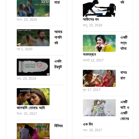
মায়া
বউ
অফিসের বস
ডিসে. 23, 2019
জানু. 23, 2018
আমার
পাগলি
একটি
বউ
সত্য
ঘটনা
মার্চ 1, 2020
অবলম্বনে
আগস্ট 12, 2017
একটা
চিরকুট
বাসর
রাত
নভে. 23, 2019
জুন 17, 2017
একটি
ভাই ও
ভালবাসি তোমায় আমি
একটি
ডিসে. 31, 2017
বোনের
এক দিন
বিনিময়
নভে. 19, 2017