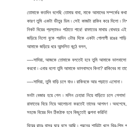
তোমাকে কতদিন বলেছি তোমার বাবা, মাকে আমাদের সম্পর্কের কথা 
কারণ তুমি একটা ভীতুর ডিম ৷ সেই কাজটা রাকিব করে দিলো ৷ নিশ্চ
নিকট বিয়ের প্রস্তাবও পাঠাতে পারে! রাফাতের মাথায় বোধহয় এই
জড়িয়ে নিলো বুকে পরদিন ৩টার দিকে একটা গোলাপী রঙের শাড়ি 
আমাকে জড়িয়ে ধরে আন্দলিত কন্ঠে বলল,
—-সাদিয়া, আজকে তোমাকে বলতেই হবে তুমি আমাকে ভালবাসো কি
করবো ৷ এবার বলো তুমি আমাকে ভালবাসবে কিনা? রাকিবের মা তাকে
—-সাদিয়া, তুমি বাড়ি চলে যাও ৷ রাকিবকে আর পড়াতে এসোনা ৷
মনটা বেজার হয়ে গেল ৷ মলিন চেহারা নিয়ে বাড়িতে চলে গেলাম
রাফাতের বিয়ে নিয়ে আলোচনা করতেই তাদের আগমণ ৷ অবশেষে, রা
সহজে বিয়ের দিন ঠিকঠাক হবে কিছুতেই কল্পনা করিনি!
বিয়ের রাতঃ বাসর ঘরে বসে আছি ৷ পরনের শাড়িটা খুলে থ্রি-পি