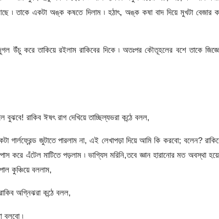
 আছে ৷ তাকে একটা অঙ্ক কষতে দিলাম ৷ হঠাৎ, অঙ্ক কষা বাদ দিয়ে মুখটা বেজার 
ল উঁচু করে তাকিয়ে রইলাম রাকিবের দিকে ৷ অতঃপর কৌতূহলের বশে তাকে জিজ্ঞ
ুঝবে! রাকিব ঈষৎ রাগ দেখিয়ে তাচ্ছিল্যভরা কন্ঠে বলল,
গার্লফ্রেন্ড জুটাতে পারলাম না, এই লেখাপড়া দিয়ে আমি কি করবো; বলেন? রাকি
স করে এঁটেল মাটিতে পড়লাম ৷ ভাগ্যিস মরিনি,তবে জ্ঞান হারানোর মত অবস্থা হয়
পাল কুঞ্চিয়ে বললাম,
 রাকিব অগ্নিঝরা কন্ঠে বলল,
 বলবো ৷