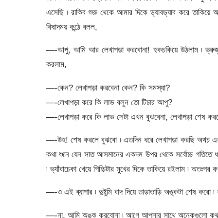
এসেছি ৷ রাকিব শুরু থেকে আমার দিকে ড্যাবড্যাব করে তাকিয়ে
বিষাদময় কন্ঠে বলল,
—-আপু, আমি আর লেখাপড়া করবোনা! হকচকিয়ে উঠলাম ৷ ভ্রুজুগ
করলাম,
—-কেন? লেখাপড়া করবেনা কেন? কি সমস্যা?
—-লেখাপড়া করে কি লাভ বলুন তো টিচার আপু?
—-লেখাপড়া করে কি লাভ সেটা এখন বুঝবেনা, লেখাপড়া শেষ করলে ব
—-উহ! শেষ করলে বুঝবো ৷ এতদিন ধরে লেখাপড়া করছি অথচ একটা 
কথা শুনে যেন সাত আসমানের একদম উপর থেকে সর্বোচ্চ গতিতে ধপা
৷ ভ্যাঁবাচেকা খেয়ে পিচ্চিটার মুখের দিকে তাকিয়ে রইলাম ৷ অতঃপর ক
—-ও এই ব্যাপার ৷ দুষ্টুমি বাদ দিয়ে তাড়াতাড়ি অঙ্কটা শেষ করো ৷
—-না, আমি অঙ্ক করবোনা ৷ আগে আপনার সাথে অনেকগুলো কথা