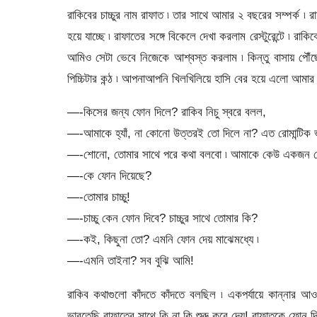
রাকিবের চাচ্চুর নাম রাফাত ৷ তার সাথে আমার ২ বছরের সম্পর্ক ৷ রা
হয়ে যাচ্ছে ৷ রাফাতের সঙ্গে বিকেলে দেখা করলাম রেস্টুরেন্টে ৷ 
আমিও সেটা ভেবে নিজেকে আশ্বস্ত করলাম ৷ কিন্তু বাসায় প
পিচ্চিটার কন্ঠ ৷ আপনাআপনি খিলখিলিয়ে হাসি বের হয়ে এলো আমা
—-কিসের জন্য ফোন দিলে? রাকিব নিচু স্বরে বলল,
—-আমাকে হ্যাঁ, না কোনো উত্তরই তো দিলে না? এত রোমান্টিক
—-শোনো, তোমার সাথে পরে কথা বলবো ৷ আমাকে কেউ একজন ফো
—-কে ফোন দিয়েছে?
—-তোমার চাচ্চু!
—-চাচ্চু কেন ফোন দিবে? চাচ্চুর সাথে তোমার কি?
—-কই, কিছুনা তো? এমনি ফোন দেয় মাঝেমধ্যে ৷
—-এমনি তাইনা? সব বুঝি আমি!
রাকিব কথাগুলো কাঁদতে কাঁদতে বলছিল ৷ একপর্যায়ে কান্নার আওয
ভাবতেছি রাফাতের সাথে কি না কি শুরু করে দেয়! রাফাতকে ফোন 