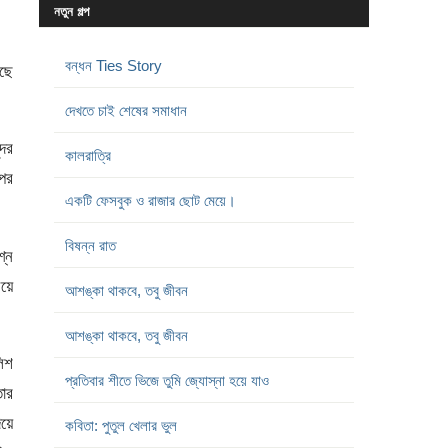
নতুন গল্প
বন্ধন Ties Story
ঁছে
দেখতে চাই শেষের সমাধান
দর
কালরাত্রি
রপর
একটি ফেসবুক ও রাজার ছোট মেয়ে।
বিষন্ন রাত
শ্ন
য়ে
আশঙ্কা থাকবে, তবু জীবন
আশঙ্কা থাকবে, তবু জীবন
িশ
প্রতিবার শীতে ভিজে তুমি জ্যোস্না হয়ে যাও
তার
য়ে
কবিতা: পুতুল খেলার ভুল