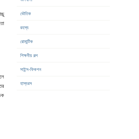
ভৌতিক
্চু
 তো
রহস্য
রোমান্টিক
শিক্ষনীয় গল্প
সাইন্স-ফিকশন
েলে
হাস্যরস
তের
কচক