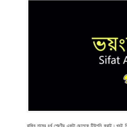
রাকিব নামের ৪র্থ শ্রেণীর একটা ছেলেকে টিউশনি করাই ৷ খুবই 