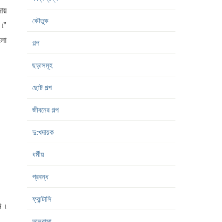
ায়
কৌতুক
 ৷”
লো
গল্প
ছড়াসমূহ
ছোট গল্প
জীবনের গল্প
দু:খদায়ক
ধর্মীয়
প্রবন্ধ
ফ্যান্টাসি
ি ৷
ভালবাসা