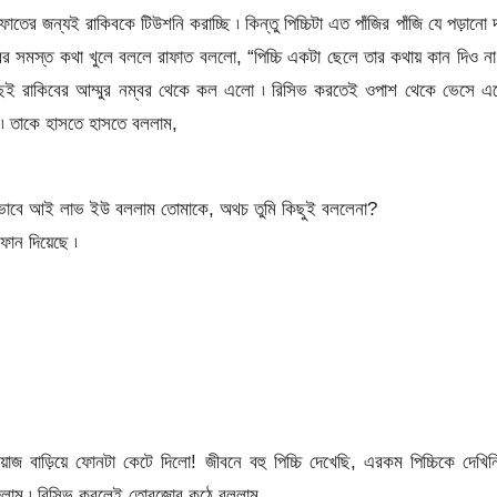
ফাতের জন্যই রাকিবকে টিউশনি করাচ্ছি ৷ কিন্তু পিচ্চিটা এত পাঁজির পাঁজি যে পড়ানো দ
রাকিবের সমস্ত কথা খুলে বললে রাফাত বললো, “পিচ্চি একটা ছেলে তার কথায় কান দিও না
ৌঁছেই রাকিবের আম্মুর নম্বর থেকে কল এলো ৷ রিসিভ করতেই ওপাশ থেকে ভেসে এ
র ৷ তাকে হাসতে হাসতে বললাম,
 ভাবে আই লাভ ইউ বললাম তোমাকে, অথচ তুমি কিছুই বললেনা?
ন দিয়েছে ৷
়াজ বাড়িয়ে ফোনটা কেটে দিলো! জীবনে বহু পিচ্চি দেখেছি, এরকম পিচ্চিকে দেখিন
দিলাম ৷ রিসিভ করলেই তোরজোর কন্ঠে বললাম,