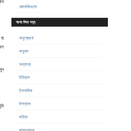
কিব
জোনাকিগুলো
গল্পের বিষয় সমূহ
 যা
অনুপ্রেরণা
্বল
অনুবাদ
অন্যান্য
খুব
ইতিহাস
ইসলামিক
উপন্যাস
ুমি
কবিতা
কাব্যগ্রন্থ