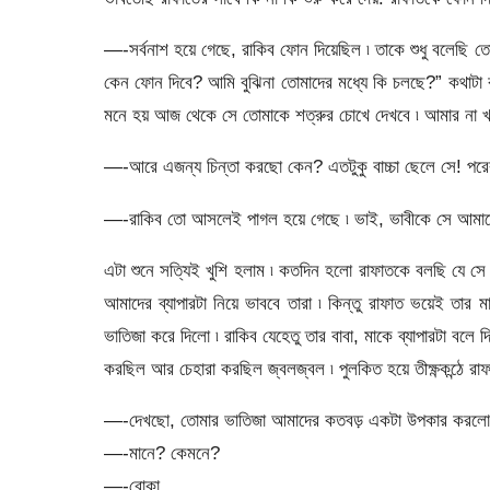
—-সর্বনাশ হয়ে গেছে, রাকিব ফোন দিয়েছিল ৷ তাকে শুধু বলেছি তোম
কেন ফোন দিবে? আমি বুঝিনা তোমাদের মধ্যে কি চলছে?” কথাটা 
মনে হয় আজ থেকে সে তোমাকে শত্রুর চোখে দেখবে ৷ আমার না খারা
—-আরে এজন্য চিন্তা করছো কেন? এতটুকু বাচ্চা ছেলে সে! পরেরদ
—-রাকিব তো আসলেই পাগল হয়ে গেছে ৷ ভাই, ভাবীকে সে আমাদের
এটা শুনে সত্যিই খুশি হলাম ৷ কতদিন হলো রাফাতকে বলছি যে সে
আমাদের ব্যাপারটা নিয়ে ভাববে তারা ৷ কিন্তু রাফাত ভয়েই তার
ভাতিজা করে দিলো ৷ রাকিব যেহেতু তার বাবা, মাকে ব্যাপারটা বলে দি
করছিল আর চেহারা করছিল জ্বলজ্বল ৷ পুলকিত হয়ে তীক্ষ্ণকন্ঠে র
—-দেখছো, তোমার ভাতিজা আমাদের কতবড় একটা উপকার করলো? র
—-মানে? কেমনে?
—-বোকা,