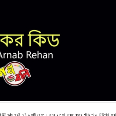
কিউট আর খুবই দুষ্টু একটা ছেলে ৷ আজ হালকা সবুজ রঙের শাড়ি পড়ে টিউশনি কর