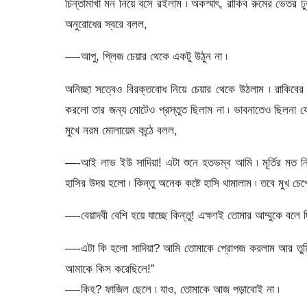
চিন্তামাখা মন নিয়ে বসে রইলাম ৷ অকস্মাৎ, রাকিব রুমের ভেতর
অনুরোধের স্বরে বলল,
—-আপু, প্লিজ চেয়ার থেকে একটু উঠুন না ৷
অনিচ্ছা সত্বেও বিরক্তবোধ নিয়ে চেয়ার থেকে উঠলাম ৷ রাকিবের স
করলো তার জন্য মোটেও প্রস্তুত ছিলাম না ৷ ভাবনাতেও ছিলনা যে প
মুখে নরম মোলায়েম কন্ঠে বলল,
—-আই লাভ ইউ সাদিয়া! এটা শুনে হতভম্ব আমি ৷ মূর্তির মত নিশ্চ
হাসির উদয় হলো ৷ কিন্তু অনেক কষ্টে হাসি থামালাম ৷ তবে মুখ চেপ
—-বেয়াদবী বেশি হয়ে যাচ্ছে কিন্তু! এক্ষণই তোমার আম্মুকে বলে 
—-এটা কি হলো সাদিয়া? আমি তোমাকে প্রোপজ করলাম আর তুমি ক
আমাকে কিস করেছিলে!”
—-কিহ? ফাজিল ছেলে ৷ যাও, তোমাকে আজ পড়াবোই না ৷