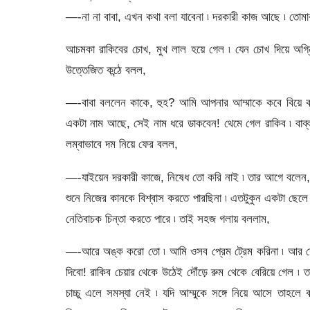
—-না না বাবা, এখন কথা বলা যাবেনা ৷ দরকারী কাজ আছে ৷ তোমা
আচমকা রাকিবের চোখ, মুখ লাল হয়ে গেল ৷ যেন চোখ দিয়ে অগ্
উত্তেজিত কন্ঠে বলল,
—-বাবা বললেন কাকে, হুহ? আমি আপনার আম্মাকে কবে বিয়ে ক
একটা নাম আছে, সেই নাম ধরে ডাকবেন! থেমে গেল রাকিব ৷ বাব্ব
লম্বাভাবে দম নিয়ে ফের বলল,
—-যাইয়েন দরকারী কাজে, নিষেধ তো করি নাই ৷ তার আগে বলেন, আ
শুনে নিজের কানকে বিশ্বাস করতে পারছিনা ৷ এতটুকুন একটা ছেলে
নেতিবাচক চিন্তা করতে পারে ৷ তাই সহজ গলায় বললাম,
—-আরে অঙ্ক করো তো ৷ আমি ওসব প্রেম ট্রেম করিনা ৷ আর শ
দিবো! রাকিব চেয়ার থেকে উঠেই দৌঁড়ে রুম থেকে বেরিয়ে গেল ৷ তা
চাচ্চু এলে সমস্যা নেই ৷ যদি আম্মুকে সঙ্গে নিয়ে আসে তাহলে ঝ