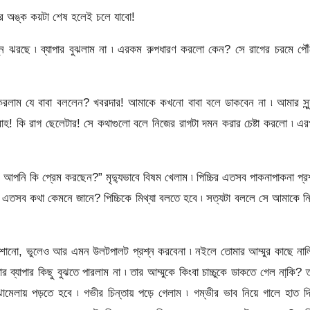
র অঙ্ক কয়টা শেষ হলেই চলে যাবো!
নি ঝরছে ৷ ব্যাপার বুঝলাম না ৷ এরকম রুপধারণ করলো কেন? সে রাগের চরমে পৌ
রলাম যে বাবা বললেন? খবরদার! আমাকে কখনো বাবা বলে ডাকবেন না ৷ আমার সুন্
াহ! কি রাগ ছেলেটার! সে কথাগুলো বলে নিজের রাগটা দমন করার চেষ্টা করলো ৷ এ
পনি কি প্রেম করছেন?” মৃদ্যুভাবে বিষম খেলাম ৷ পিচ্চির এতসব পাকনাপাকনা প্র
 এতসব কথা কেমনে জানে? পিচ্চিকে মিথ্যা বলতে হবে ৷ সত্যটা বললে সে আমাকে নি
োনো, ভুলেও আর এমন উলটপালট প্রশ্ন করবেনা ৷ নইলে তোমার আম্মুর কাছে নাল
র ব্যাপার কিছু বুঝতে পারলাম না ৷ তার আম্মুকে কিংবা চাচ্চুকে ডাকতে গেল নাকি়? 
ামেলায় পড়তে হবে ৷ গভীর চিন্তায় পড়ে গেলাম ৷ গম্ভীর ভাব নিয়ে গালে হাত দি