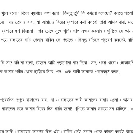
খুলে বলো ৷ বিয়ের ব্যাপারে কথা বলো ৷ কিন্তু তুমি কি কখনো বলেছো? বলতে পারো
য় এবার তোমার বাবা, মা আমাদের বিয়ের ব্যাপারে কথা বলবে! তারা আমার বাবা, মায
 ব্যাপারে হুশ ফিরলো ৷ তার চোখে মুখে খুশির ছাঁপ লক্ষ্য করলাম ৷ খুশিতে সে আম
পড়ে রাফাতের বাড়ি গেলাম রাকিব কে পড়াতে ৷ কিন্তু বাড়িতে প্রবেশ করতেই রা
 না? যদি না বলো, তাহলে আমি পড়াশোনা বাদ দিবো ৷ মদ, গাজা খাবো ৷ টোকাইগ
 আমার শরীর থেকে ছাড়িয়ে নিয়ে গেল ৷ এবং ভাবী আমাকে শক্তকন্ঠে বলল,
! পরেরদিন দুপুরে রাফাতের বাবা, মা ও রাফাতের ভাবী আমাদের বাসায় এলো ৷ আমা
ফাতের সঙ্গে আমার বিয়ের দিন ধার্য্য হলো! খুশিতে আমার নাচতে মন চাচ্ছিল ৷
স পরে আছি ৷ রাফাতের আবদার ছিল এটা ৷ রাকিব সেই সকাল থেকে কান্না করেই যাচ্ছ