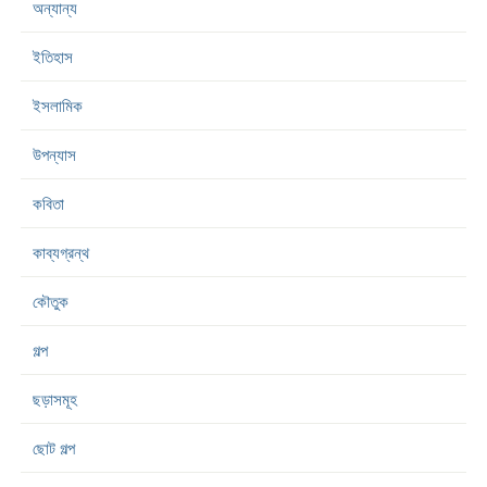
অন্যান্য
ইতিহাস
ইসলামিক
উপন্যাস
কবিতা
কাব্যগ্রন্থ
কৌতুক
গল্প
ছড়াসমূহ
ছোট গল্প