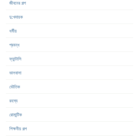
জীবনের গল্প
দু:খদায়ক
ধর্মীয়
প্রবন্ধ
ফ্যান্টাসি
ভালবাসা
ভৌতিক
রহস্য
রোমান্টিক
শিক্ষনীয় গল্প