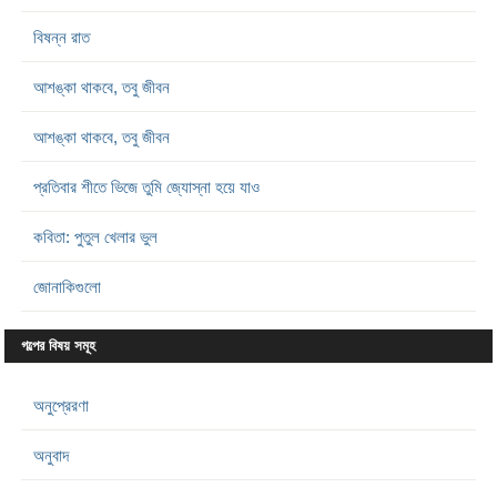
বিষন্ন রাত
আশঙ্কা থাকবে, তবু জীবন
আশঙ্কা থাকবে, তবু জীবন
প্রতিবার শীতে ভিজে তুমি জ্যোস্না হয়ে যাও
কবিতা: পুতুল খেলার ভুল
জোনাকিগুলো
গল্পের বিষয় সমূহ
অনুপ্রেরণা
অনুবাদ