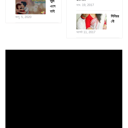
তুমি
নভে. 19, 2017
এলে
তাই
সিনিয়র
জানু. 5, 2020
বৌ
আগস্ট 11, 2017