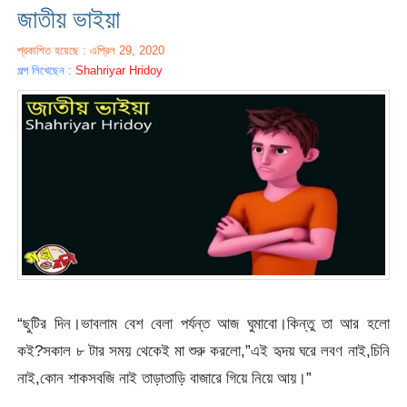
জাতীয় ভাইয়া
প্রকাশিত হয়েছে : এপ্রিল 29, 2020
গল্প লিখেছেন :
Shahriyar Hridoy
“ছুটির দিন।ভাবলাম বেশ বেলা পর্যন্ত আজ ঘুমাবো।কিন্তু তা আর হলো
কই?সকাল ৮ টার সময় থেকেই মা শুরু করলো,”এই হৃদয় ঘরে লবণ নাই,চিনি
নাই,কোন শাকসবজি নাই তাড়াতাড়ি বাজারে গিয়ে নিয়ে আয়।”