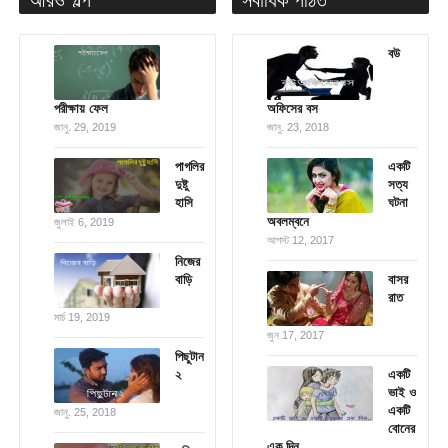
বউ
পরীক্ষায় ফেল
অফিসের বস
জানু. 29, 2019
জানু. 23, 2018
পাগলির
একটি
দুষ্টু
সত্য
হাসি
ঘটনা
অবলম্বনে
জুলাই 6, 2019
আগস্ট 12, 2017
নিজের
বাড়ি
বাসর
রাত
মার্চ 19, 2019
জুন 17, 2017
পিছুটান
২
একটি
ভাই ও
একটি
জানু. 25, 2018
বোনের
এক দিন