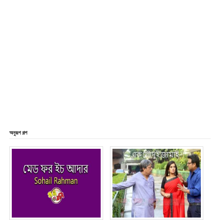
অনুরূপ গল্প