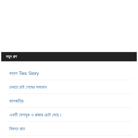
নতুন গল্প
বন্ধন Ties Story
দেখতে চাই শেষের সমাধান
কালরাত্রি
একটি ফেসবুক ও রাজার ছোট মেয়ে।
বিষন্ন রাত