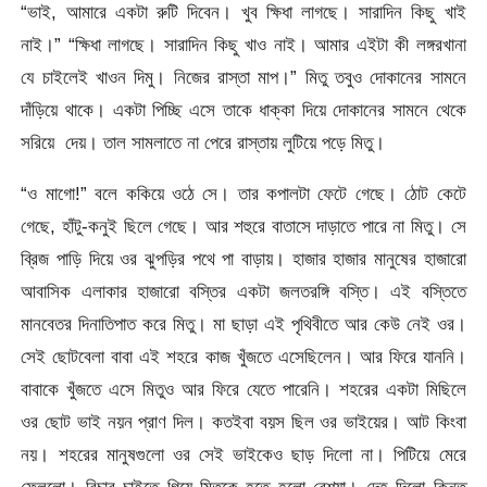
“ভাই, আমারে একটা রুটি দিবেন। খুব ক্ষিধা লাগছে। সারাদিন কিছু খাই
নাই।” “ক্ষিধা লাগছে। সারাদিন কিছু খাও নাই। আমার এইটা কী লঙ্গরখানা
যে চাইলেই খাওন দিমু। নিজের রাস্তা মাপ।” মিতু তবুও দোকানের সামনে
দাঁড়িয়ে থাকে। একটা পিচ্ছি এসে তাকে ধাক্কা দিয়ে দোকানের সামনে থেকে
সরিয়ে দেয়। তাল সামলাতে না পেরে রাস্তায় লুটিয়ে পড়ে মিতু।
“ও মাগো!” বলে ককিয়ে ওঠে সে। তার কপালটা ফেটে গেছে। ঠোট কেটে
গেছে, হাঁটু-কনুই ছিলে গেছে। আর শহুরে বাতাসে দাড়াতে পারে না মিতু। সে
ব্রিজ পাড়ি দিয়ে ওর ঝুপড়ির পথে পা বাড়ায়। হাজার হাজার মানুষের হাজারো
আবাসিক এলাকার হাজারো বস্তির একটা জলতরঙ্গি বস্তি। এই বস্তিতে
মানবেতর দিনাতিপাত করে মিতু। মা ছাড়া এই পৃথিবীতে আর কেউ নেই ওর।
সেই ছোটবেলা বাবা এই শহরে কাজ খুঁজতে এসেছিলেন। আর ফিরে যাননি।
বাবাকে খুঁজতে এসে মিতুও আর ফিরে যেতে পারেনি। শহরের একটা মিছিলে
ওর ছোট ভাই নয়ন প্রাণ দিল। কতইবা বয়স ছিল ওর ভাইয়ের। আট কিংবা
নয়। শহরের মানুষগুলো ওর সেই ভাইকেও ছাড় দিলো না। পিটিয়ে মেরে