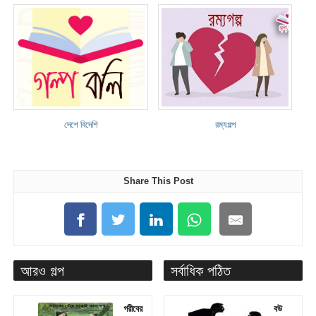
দেশে বিদেশি
রম্যগল্প
Share This Post
আরও গল্প
সর্বাধিক পঠিত
গরীবের
বউ