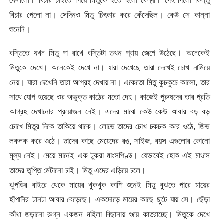
ফেললো। বিচার চাইতে গিয়ে মিতুকে হতে হলো বেশ্যা। দেহ দিলো কিন্তু
বিচার পেলো না। সেদিনও মিতু চিৎকার করে কেঁদেছিল। কেউ সে কান্না
শুনেনি।
বস্তিতে যখন মিতু পা রাখে বস্তিটা তখন প্রায় জেগে উঠেছে। অনেকেই
মিতুকে দেখে। অনেকেই দেখে না। যারা দেখেছে তারা দেখেই চোখ নামিয়ে
নেয়। যারা দেখেনি তারা আগ্রহ দেখায় না। একেতো মিতু কুচকুচে কালো, তার
সাথে যোগ হয়েছে ওর অভুক্ত কাঠের মতো দেহ। কাজেই পুরুষদের তার প্রতি
আগ্রহ দেখানোর প্রয়োজন নেই। এদের মাঝে কেউ কেউ আবার বড় বড়
চোখে মিতুর দিকে তাকিয়ে থাকে। লোভে তাদের চোখ চকচক করে ওঠে, জিভ
লকলক করে ওঠে। তাদের কাছে মেয়েদের রঙ, সাইজ, বয়স এগুলোর কোনো
মূল্য নেই। মেয়ে মানেই এক টুকরা মাংসপিণ্ড। যেভাবেই হোক এই মাংসে
তাদের তৃপ্তি মেটানো চাই। মিতু এদের এড়িয়ে চলে।
ঝুপড়ির বাইরে থেকে মায়ের খুকখুক কাশি শুনেই মিতু বুঝতে পারে মায়ের
হাঁপানির টানটা আবার বেড়েছে। একদৌড়ে মায়ের কাছে ছুটে যায় সে। ছেঁড়া
কাঁথা জড়ানো রুগ্ন একজন মহিলা বিছানায় শুয়ে কাতরাচ্ছে। মিতুকে দেখে