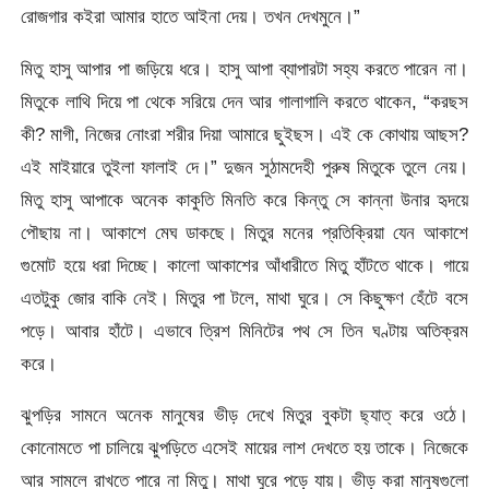
রোজগার কইরা আমার হাতে আইনা দেয়। তখন দেখমুনে।”
মিতু হাসু আপার পা জড়িয়ে ধরে। হাসু আপা ব্যাপারটা সহ্য করতে পারেন না।
মিতুকে লাথি দিয়ে পা থেকে সরিয়ে দেন আর গালাগালি করতে থাকেন, “করছস
কী? মাগী, নিজের নোংরা শরীর দিয়া আমারে ছুইছস। এই কে কোথায় আছস?
এই মাইয়ারে তুইলা ফালাই দে।” দুজন সুঠামদেহী পুরুষ মিতুকে তুলে নেয়।
মিতু হাসু আপাকে অনেক কাকুতি মিনতি করে কিন্তু সে কান্না উনার হৃদয়ে
পৌছায় না। আকাশে মেঘ ডাকছে। মিতুর মনের প্রতিক্রিয়া যেন আকাশে
গুমোট হয়ে ধরা দিচ্ছে। কালো আকাশের আঁধারীতে মিতু হাঁটতে থাকে। গায়ে
এতটুকু জোর বাকি নেই। মিতুর পা টলে, মাথা ঘুরে। সে কিছুক্ষণ হেঁটে বসে
পড়ে। আবার হাঁটে। এভাবে ত্রিশ মিনিটের পথ সে তিন ঘণ্টায় অতিক্রম
করে।
ঝুপড়ির সামনে অনেক মানুষের ভীড় দেখে মিতুর বুকটা ছ্যাত্‌ করে ওঠে।
কোনোমতে পা চালিয়ে ঝুপড়িতে এসেই মায়ের লাশ দেখতে হয় তাকে। নিজেকে
আর সামলে রাখতে পারে না মিতু। মাথা ঘুরে পড়ে যায়। ভীড় করা মানুষগুলো