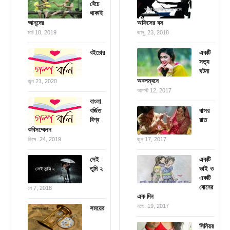
বেঁচে
থাকাই
আনন্দের
অফিসের বস
মার্চ 18, 2019
জানু. 23, 2018
বইচোর
একটি
সত্য
ঘটনা
অবলম্বনে
জুন 21, 2020
আগস্ট 12, 2017
বাংলা
বর্জিত
বাসর
বিশ্ব
রাত
কবিসম্মেলন
ডিসে. 24, 2019
জুন 17, 2017
সেই
একটি
তুমি ২
ভাই ও
একটি
বোনের
মে 7, 2018
এক দিন
নভে. 19, 2017
সময়ের
সিনিয়র