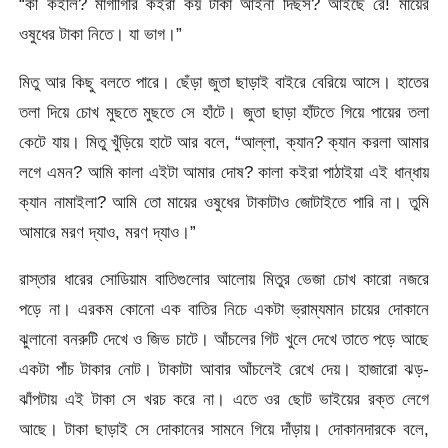
“কী কইলি? মাগীগিরি কইরা কয় টাকা আইনা দিছস? আইছে রে! মায়ের
ওষুধের টাকা নিতে। যা ভাগ।”
মিতু আর কিছু বলতে পারে। ছেঁড়া জুতা ছাড়াই বাইরে বেরিয়ে আসে। হাতের
তলা দিয়ে চোখ মুছতে মুছতে সে হাঁটে। জুতা ছাড়া হাঁটতে গিয়ে পায়ের তলা
কেটে যায়। মিতু খুঁড়িয়ে হাটে আর বলে, “আল্লা, ক্যান? ক্যান করলা আমার
লগে এমন? আমি কালা এইটা আমার দোষ? কালা কইরা পাঠাইয়া এই ধান্ধায়
ক্যান নামাইলা? আমি তো মায়ের ওষুধের টাকাটাও জোটাইতে পারি না। তুমি
আমারে মরণ দ্যাও, মরণ দ্যাও।”
রাস্তার ধারের সোডিয়াম বাতিগুলোর আলোয় মিতুর ভেজা চোখ কারো নজরে
পড়ে না। এরকম কোনো এক বাতির নিচে একটা ভ্রাম্যমান চায়ের দোকানে
ঝুলানো বনরুটি দেখে ও জিভ চাটে। আঁচলের গিট খুলে দেখে তাতে পড়ে আছে
একটা পাঁচ টাকার নোট। টাকাটা আবার আঁচলেই রেখে দেয়। হাজারো ঝড়-
ঝাঁপটায় এই টাকা সে খরচ করে না। এতে ওর ছোট ভাইয়ের রক্ত লেগে
আছে। টাকা ছাড়াই সে দোকানের সামনে গিয়ে দাঁড়ায়। দোকানদারকে বলে,