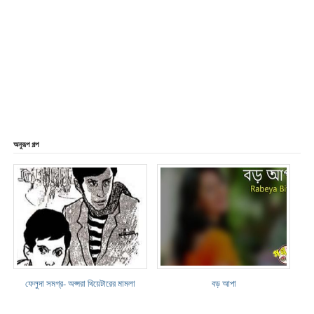
অনুরূপ গল্প
ফেলুদা সমগ্র- অপ্সরা থিয়েটারের মামলা
বড় আপা