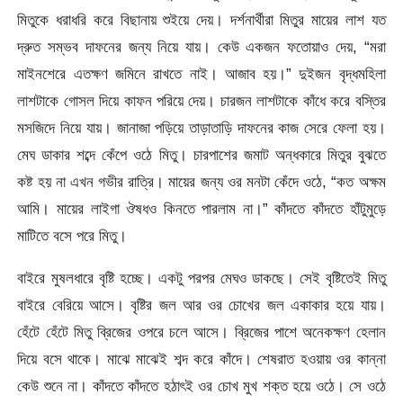
মিতুকে ধরাধরি করে বিছানায় শুইয়ে দেয়। দর্শনার্থীরা মিতুর মায়ের লাশ যত
দ্রুত সম্ভব দাফনের জন্য নিয়ে যায়। কেউ একজন ফতোয়াও দেয়, “মরা
মাইনশেরে এতক্ষণ জমিনে রাখতে নাই। আজাব হয়।” দুইজন বৃদ্ধমহিলা
লাশটাকে গোসল দিয়ে কাফন পরিয়ে দেয়। চারজন লাশটাকে কাঁধে করে বস্তির
মসজিদে নিয়ে যায়। জানাজা পড়িয়ে তাড়াতাড়ি দাফনের কাজ সেরে ফেলা হয়।
মেঘ ডাকার শব্দে কেঁপে ওঠে মিতু। চারপাশের জমাট অন্ধকারে মিতুর বুঝতে
কষ্ট হয় না এখন গভীর রাত্রি। মায়ের জন্য ওর মনটা কেঁদে ওঠে, “কত অক্ষম
আমি। মায়ের লাইগা ঔষধও কিনতে পারলাম না।” কাঁদতে কাঁদতে হাঁটুমুড়ে
মাটিতে বসে পরে মিতু।
বাইরে মুষলধারে বৃষ্টি হচ্ছে। একটু পরপর মেঘও ডাকছে। সেই বৃষ্টিতেই মিতু
বাইরে বেরিয়ে আসে। বৃষ্টির জল আর ওর চোখের জল একাকার হয়ে যায়।
হেঁটে হেঁটে মিতু ব্রিজের ওপরে চলে আসে। ব্রিজের পাশে অনেকক্ষণ হেলান
দিয়ে বসে থাকে। মাঝে মাঝেই শব্দ করে কাঁদে। শেষরাত হওয়ায় ওর কান্না
কেউ শুনে না। কাঁদতে কাঁদতে হঠাৎই ওর চোখ মুখ শক্ত হয়ে ওঠে। সে ওঠে