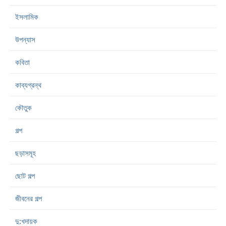
ইসলামিক
উপন্যাস
কবিতা
কাব্যগ্রন্থ
কৌতুক
গল্প
ছড়াসমূহ
ছোট গল্প
জীবনের গল্প
দু:খদায়ক