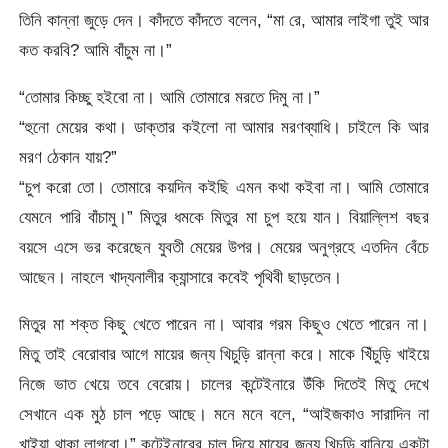
তিনি কান্না জুড়ে দেন। কাঁদতে কাঁদতে বলেন, “মা রে, আমার লাইগা তুই আর
কত করবি? আমি বাঁচুম না।”
“তোমার কিচ্ছু হইবো না। আমি তোমারে মরতে দিমু না।”
“হুনো মেয়ের কথা। ডাক্তার কইলো না আমার মরণব্যাধি। চাইলে কি আর
মরণ ঠেকান যায়?”
“চুপ করো তো। তোমারে কয়দিন কইছি এমন কথা কইবা না। আমি তোমারে
যেমনে পারি বাঁচামু।” মিতুর ধমকে মিতুর মা চুপ হয়ে যান। বিয়াল্লিশ বছর
বয়সে এসে ভর করেছেন যুবতী মেয়ের উপর। মেয়ের অনুগ্রহে এতদিন বেঁচে
আছেন। নাহলে খাদ্যনালীর ক্যান্সারে কবেই পৃথিবী ছাড়তেন।
মিতুর মা শক্ত কিছু খেতে পারেন না। আবার গরম কিছুও খেতে পারেন না।
মিতু তাই বেরোবার আগে মায়ের জন্য খিচুড়ি রান্না করে। মাকে খিঁচুড়ি খাইয়ে
নিজে ভাত খেয়ে তবে বেরোয়। চালের কন্টেইনারে উঁকি দিতেই মিতু দেখে
সেখানে এক মুঠ চাল পড়ে আছে। মনে মনে বলে, “আইজকাও সারাদিন না
খাইয়া থাকা লাগবো।” কন্টেইনারের চাল দিয়ে মায়ের জন্য খিচুড়ি বানিয়ে একটা