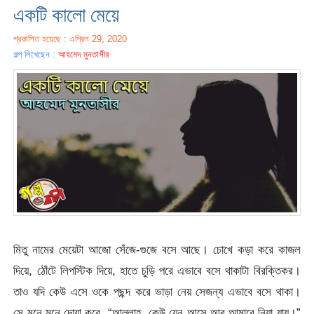
একটি কালো মেয়ে
প্রকাশিত হয়েছে : এপ্রিল 29, 2020
গল্প লিখেছেন :
আহমেদ মুনতাসীর
মিতু নামের মেয়েটা আজো সেঁজে-গুজে বসে আছে। চোখে কড়া করে কাজল
দিয়ে, ঠোঁটে লিপস্টিক দিয়ে, হাতে চুড়ি পরে এভাবে বসে থাকাটা বিরক্তিকর।
তাও যদি কেউ এসে ওকে পছন্দ করে ভাড়া নেয় সেজন্য এভাবে বসে থাকা।
সে মনে মনে দোয়া করে, “আল্লাহ, কেউ যেন আসে আর আমারে নিয়া যায়।”