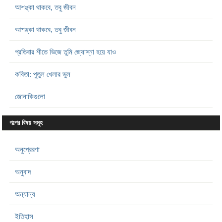
আশঙ্কা থাকবে, তবু জীবন
আশঙ্কা থাকবে, তবু জীবন
প্রতিবার শীতে ভিজে তুমি জ্যোস্না হয়ে যাও
কবিতা: পুতুল খেলার ভুল
জোনাকিগুলো
গল্পের বিষয় সমূহ
অনুপ্রেরণা
অনুবাদ
অন্যান্য
ইতিহাস