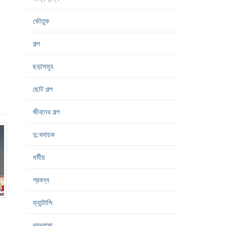
কৌতুক
গল্প
ছড়াসমূহ
ছোট গল্প
জীবনের গল্প
দু:খদায়ক
ধর্মীয়
প্রবন্ধ
ফ্যান্টাসি
ভালবাসা