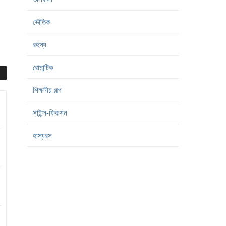
ভৌতিক
রহস্য
রোমান্টিক
শিক্ষনীয় গল্প
সাইন্স-ফিকশন
হাস্যরস