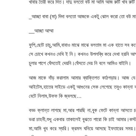
খাবার তৈরী করে দিত। দাদু বলতো বউ মা আমি আজ রুটি খাব রুটি
_আচ্ছা বাবা (মা) দিদা বলতো আজকে একটু ঝোল করো তো বউ 
__আচ্ছা আম্মা
ফুপি,ছোট চাচু,আমি,বাবাও মাঝে মাঝে বলতাম মা এক হাতে সব 
সে চোখে কখনও দেখি ই নি। কখনও উপলব্ধি করে দেখা হয়নি আ
চুলার পাশে ঘেঁসতেই দেয়নি।ঘেঁসতে দেয় নি বলে আমিও যাইনি।
আজ মাকে দাঁড় করালাম আমার ব্যাক্তিগত কাঠগড়ায়। আজ যে আ
আইটেম,হাতের সাইডে একটু আগুনের সেক লেগেছে তবুও কান্না ক
বেটে নিলাম,উফফ কি জ্বলছে…
বড্ড ক্লান্ত লাগছে মা,আর পারছি না,বুক ফেটে কান্না আসতে
ভরা চাহনী,শুধু একবার তাকালেই বুঝতে পারো কি চাই আমার।কস্
মা,আমি খুব করে স্যরি। ক্রমস ঘনিয়ে আসছে ইফতারের সময়।