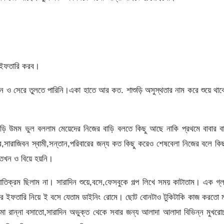
 ইফতারি করব।
ও সেরে তুলতে পারিনি।একা হাতে আর কত. শাশুড়ি অসুস্থতার নাম করে শুয়ে থা
মম ভুল বললাম মেয়েদের নিজের বাড়ি বলতে কিছু আছে নাকি প্রথমে বাবার বা
র,সারাজিবন স্বামী,সন্তান,পরিবারের জন্য কত কিছু করেও শেষবেলা নিজের বলে কি
,তখন ও বিয়ে হয়নি।
যাতিক্রম ছিলাম না। সারাদিন শুয়ে,বসে,ফেসবুকে গল্প লিখে সময় কাটাতাম। এক গ্
ে ইফতারি নিয়ে ই বসে যেতাম ডাইনিং রোমে। ছোট বোনটাও টুকিটাকি কাজ করতো ম
মা রান্না বসাতো,সারাদিন অভুক্ত থেকে সবার জন্য আলাদা আলাদা বিভিন্ন মুখর