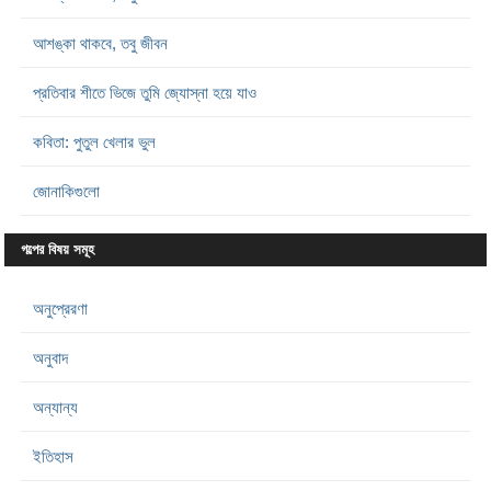
আশঙ্কা থাকবে, তবু জীবন
প্রতিবার শীতে ভিজে তুমি জ্যোস্না হয়ে যাও
কবিতা: পুতুল খেলার ভুল
জোনাকিগুলো
গল্পের বিষয় সমূহ
অনুপ্রেরণা
অনুবাদ
অন্যান্য
ইতিহাস