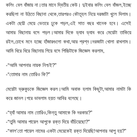
কলিং বেল বাঁজায় না।তার মানে দ্বিতীয় কেউ। দুইবার কলিং বেল বাঁজল,ইচ্ছে
করছিলা না উঠতে বিছানা থেকে,তারপরও কৌতূহল নিয়ে দরজাটা খুলে দিলাম।
একটা ছোট্ট মেয়ে ভেতরে ঢুকে পড়ল,এই সাত বছর খানেক হবে। এসেই
আমার বিছানায় বসে পড়ল।আমার দিকে ড্যাব ড্যাব করে মেয়েটা তাকিয়ে
রইল,চোখে মনে হচ্ছে হাঁজারগুলো কথা,আর প্রশ্ন।দরজাটা খোলা রাখলাম।
আমি ধিরে ধিরে বিছানায় গিয়ে বসে পিচ্চিটাকে জিজ্ঞেস করলাম,
-“আমি আপনার নায়ক নিশ্চই?”
-“তোমার নাম তোরিও কি?”
মেয়েটা ভ্রুকুচকে জিজ্ঞেস করল।আমি অবাক হলাম কিছুটা,আমার নামটা কি
করে জানল।পরে ভাবলাম হয়ত আবির বলেছে।
-“হ্যাঁ আমার নাম তোরিও,কিন্তু আমাকে কি দরকার?”
-“তুমি আমার পায়েল আপুকে রক্ত দিয়ে বাঁচিয়েছো?”
-“কাল’তো পায়েল নামের একটা মেয়েকেই রক্ত দিয়েছি!আপনার আপু হয়?”