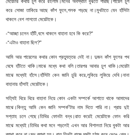
মেয়েটার কথায় চুপ করে রইলাম।মনের অবস্থাটা বুঝতে পারছি।পায়েল চুপ
করে সোজা তাকিয়ে আছে কাঁশ ফুলে,পলক পড়ছে না।মুখটাতে যেন হাঁসিটা
থাকলে বেশ লাগতো মেয়েটাকে।
-“আচ্ছা চলেন হাঁটি,বসে থাকলে বাহানা হবে কি করে?”
-“এটাও বাহানা ছিল?”
আমি আর পায়েলের কথার কোন প্রত্যুত্তর দেই না। দুজন কাঁশ ফুলের পথ
ঘেষে হাঁটতে থাকি।মাঝে মধ্যে কথা বলি।তারপর আবার চুপ থাকি।মেয়েটা
মাঝে মধ্যেই হাঁসে।হাঁসিটা কেন জানি চুরি করে,লুকিয়ে লুকিয়ে দেখি।নানা
বাহানায় হাঁসাই মেয়েটাকে।
সত্যিই ধিরে ধিরে বাহানা নিয়ে কোন একটা সম্পর্কে আগাতে থাকে আমাদের
মাঝে।কিন্তু আমি কেন জানি সম্পর্ক’টার নাম দিতে পারি না। প্রায় দুই
সপ্তাহ চলে গেছে।তিথির ফোনটা বন্ধ।রাত করেই মেয়েটাকে ফোন করি
মাঝে মধ্যেই।তিথির কথা মনে পড়লেই এখন আর বিশালতা নিয়ে বুকটা আর
ব্যাথা করে না।মৃদু ব্যাথা হয়। রাত তিনটা বাজে ঘুমটা হঠাৎ করে ভেঙে গেল।