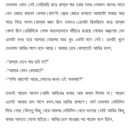
দেখলাম ফোন নেই।তড়িঘড়ি করে রাস্তা পার হবার সময় লোকাল বাসের সাথে
বেশ জোরে ধাক্কা খেলাম।বাস’টা ব্রেক জোরে কসাতে আঘাতটা মাথায় আর
পায়ে গিয়ে লাগল।হাল্কা জ্ঞান ছিল তখনও।চোখটা ঝিমঝিমে করে হাল্কা
খোলা ছিল।চারিদিকে লোক জড়সড়ভাবে দাঁড়িয়ে রয়েছে।মাথার যন্ত্রণায় যেন
চোখটা বন্ধ হয়ে আসছে।তারপর আর খুব একটা মনে নেই। চোখটা খুলে
দেখলাম আবির পাশে বসে আছে। আমার চোখ খোলাতেই আবির বলল,
-“রাস্তা দেখে পার হবি না?”
-“আমার ফোন কোথায়?”
-“শপিং ব্যাগেই আছে,ফোনের জন্য এই অবস্থা?”
তখনই পায়েল আসল।আমি আবিরের কথার আর জবাব দিলাম না। পায়েল
এসেই আমার ডান পাশে বসল,আর আবির বাপাশে। নার্স দেখলাম মেডিসিন
দিয়ে গেছে।কিন্তু কিছু খেয়ে তারপর মেডিসিন খেতে বলেছে।তাই আবির কিছু
খাবার আনতে গেলো বাইরে। আবির চলে যাওয়ার পর পায়েল বলে উঠল,