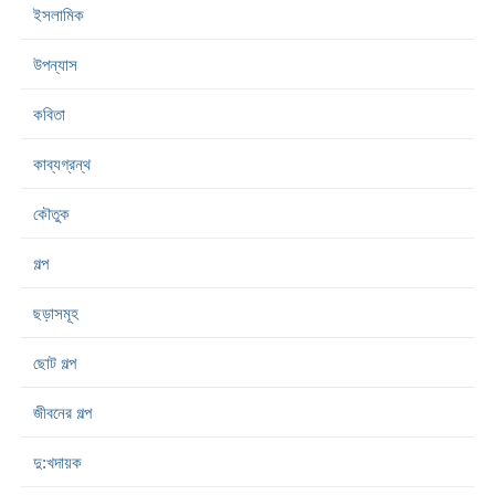
ইসলামিক
উপন্যাস
কবিতা
কাব্যগ্রন্থ
কৌতুক
গল্প
ছড়াসমূহ
ছোট গল্প
জীবনের গল্প
দু:খদায়ক