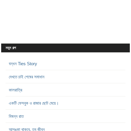
নতুন গল্প
বন্ধন Ties Story
দেখতে চাই শেষের সমাধান
কালরাত্রি
একটি ফেসবুক ও রাজার ছোট মেয়ে।
বিষন্ন রাত
আশঙ্কা থাকবে, তবু জীবন