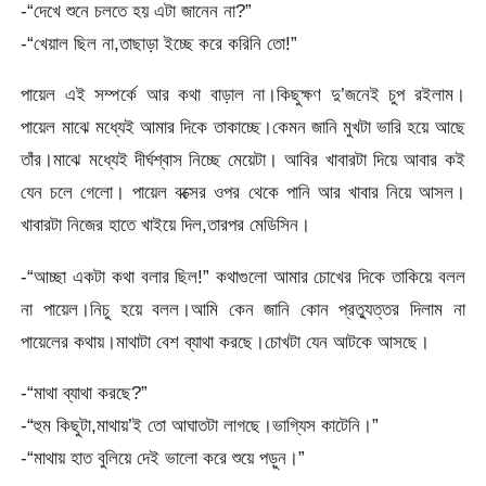
-“দেখে শুনে চলতে হয় এটা জানেন না?”
-“খেয়াল ছিল না,তাছাড়া ইচ্ছে করে করিনি তো!”
পায়েল এই সম্পর্কে আর কথা বাড়াল না।কিছুক্ষণ দু’জনেই চুপ রইলাম।
পায়েল মাঝে মধ্যেই আমার দিকে তাকাচ্ছে।কেমন জানি মুখটা ভারি হয়ে আছে
তাঁর।মাঝে মধ্যেই দীর্ঘশ্বাস নিচ্ছে মেয়েটা। আবির খাবারটা দিয়ে আবার কই
যেন চলে গেলো। পায়েল বক্সের ওপর থেকে পানি আর খাবার নিয়ে আসল।
খাবারটা নিজের হাতে খাইয়ে দিল,তারপর মেডিসিন।
-“আচ্ছা একটা কথা বলার ছিল!” কথাগুলো আমার চোখের দিকে তাকিয়ে বলল
না পায়েল।নিচু হয়ে বলল।আমি কেন জানি কোন প্রত্যুত্তর দিলাম না
পায়েলের কথায়।মাথাটা বেশ ব্যাথা করছে।চোখটা যেন আটকে আসছে।
-“মাথা ব্যাথা করছে?”
-“হুম কিছুটা,মাথায়’ই তো আঘাতটা লাগছে।ভাগ্যিস কাটেনি।”
-“মাথায় হাত বুলিয়ে দেই ভালো করে শুয়ে পড়ুন।”