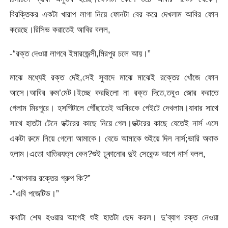
বিরক্তিকর একটা খারাপ লাগা নিয়ে ফোনটা বের করে দেখলাম আবির ফোন
করেছে।রিসিভ করাতেই আবির বলল,
-“রক্ত দেওয়া লাগবে ইমারজেন্সী,মিরপুর চলে আয়।”
মাঝে মধ্যেই রক্ত দেই,সেই সুবাদে মাঝে মাঝেই রক্তের খোঁজে ফোন
আসে।আবির রুম’মেট।ইচ্ছে করছিলো না রক্ত দিতে,তবুও জোর করাতে
গেলাম মিরপুরে। হসপিটালে পৌঁছাতেই আবিরকে গেইটে দেখলাম।যাবার সাথে
সাথে হাতটা টেনে ডক্টরের কাছে নিয়ে গেল।ডক্টরের কাছে যেতেই নার্স এসে
একটা রুমে নিয়ে গেলো আমাকে। বেডে আমাকে শুইয়ে দিল নার্স;ভারি অবাক
হলাম।এতো খাতিরযত্ন কেন?শুই ঢুকানোর দুই সেকেন্ড আগে নার্স বলল,
-“আপনার রক্তের গ্রুপ কি?”
-“এবি পজেটিভ।”
কথাটা শেষ হওয়ার আগেই শুই হাতটা ছেদ করল। দু’ব্যাগ রক্ত নেওয়া