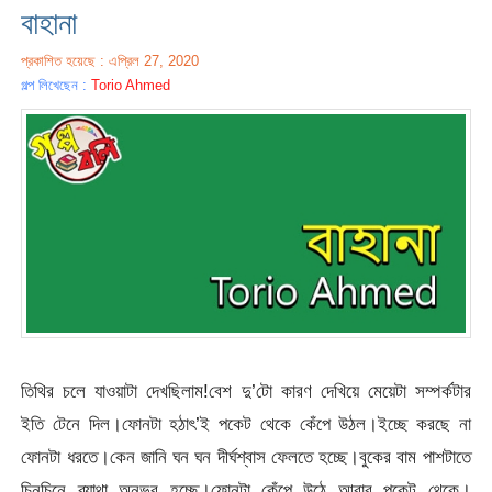
বাহানা
প্রকাশিত হয়েছে : এপ্রিল 27, 2020
গল্প লিখেছেন :
Torio Ahmed
তিথির চলে যাওয়াটা দেখছিলাম!বেশ দু’টো কারণ দেখিয়ে মেয়েটা সম্পর্কটার
ইতি টেনে দিল।ফোনটা হঠাৎ’ই পকেট থেকে কেঁপে উঠল।ইচ্ছে করছে না
ফোনটা ধরতে।কেন জানি ঘন ঘন দীর্ঘশ্বাস ফেলতে হচ্ছে।বুকের বাম পাশটাতে
চিনচিনে ব্যাথা অনুভব হচ্ছে।ফোনটা কেঁপে উঠে আবার পকেট থেকে।