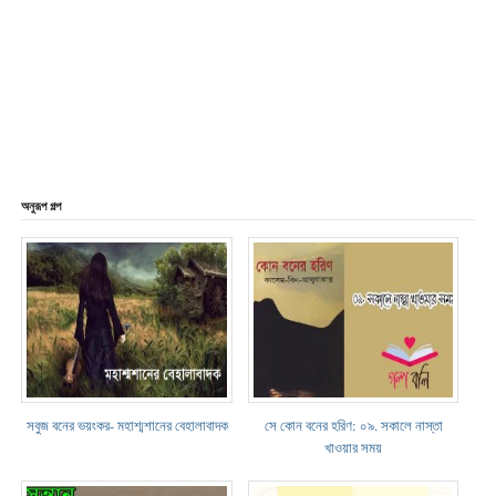
অনুরূপ গল্প
সবুজ বনের ভয়ংকর- মহাশ্মশানের বেহালাবাদক
সে কোন বনের হরিণ: ০৯. সকালে নাস্তা
খাওয়ার সময়