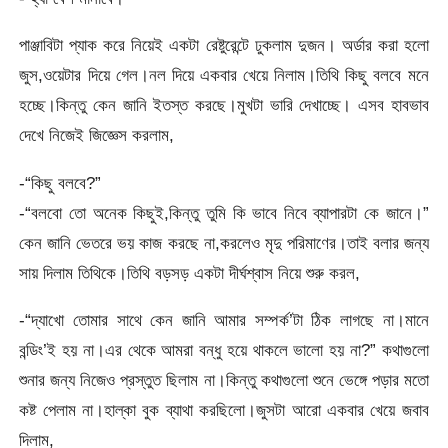
পাঞ্জাবিটা প্যাক করে নিয়েই একটা রেষ্টুরেন্টে ঢুকলাম দুজন। অর্ডার করা হলো
জুস,ওয়েটার দিয়ে গেল।নল দিয়ে একবার খেয়ে নিলাম।তিথি কিছু বলবে মনে
হচ্ছে।কিন্তু কেন জানি ইতস্ত করছে।মুখটা ভারি দেখাচ্ছে। এসব হাবভাব
দেখে নিজেই জিজ্ঞেস করলাম,
-“কিছু বলবে?”
-“বলবো তো অনেক কিছুই,কিন্তু তুমি কি ভাবে নিবে ব্যাপারটা কে জানে।”
কেন জানি ভেতরে ভয় কাজ করছে না,করলেও মৃদু পরিমাণের।তাই বলার জন্য
সায় দিলাম তিথিকে।তিথি বড়সড় একটা দীর্ঘশ্বাস নিয়ে শুরু করল,
-“দ্যাখো তোমার সাথে কেন জানি আমার সম্পর্ক’টা ঠিক লাগছে না।মানে
বন্ডিং’ই হয় না।এর থেকে আমরা বন্ধু হয়ে থাকলে ভালো হয় না?” কথাগুলো
শুনার জন্য নিজেও প্রস্তুত ছিলাম না।কিন্তু কথাগুলো শুনে ভেঙ্গে পড়ার মতো
কষ্ট পেলাম না।হাল্কা বুক ব্যাথা করছিলো।জুসটা আরো একবার খেয়ে জবাব
দিলাম,