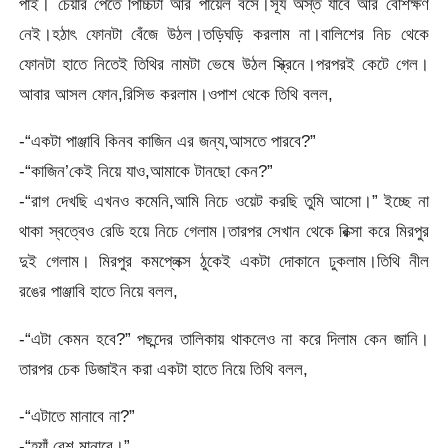
পাই। চেয়ার পেতে পিচ্চিটা আর পায়েল বসে।সূর্য অস্ত যাবে আর বেশিক্ষণ
নেই।হঠাৎ ফোনটা বেঁজে উঠল।তড়িঘড়ি করলাম না।বালিশের নিচ থেকে
ফোনটা হাতে নিতেই তিথির নামটা ভেষে উঠল স্ক্রিনে।পরপরই কেটে গেল।
আবার আসল ফোন,রিসিভ করলাম।ওপাশ থেকে তিথি বলল,
-“একটা পাঞ্জাবি কিনব কাজিন এর জন্য,আসতে পারবে?”
-“কাজিন’কেই নিয়ে যাও,আমাকে টানছো কেন?”
-“রাগ দেখছি এখনও কমেনি,আমি নিচে ওয়েট করছি তুমি আসো।” ইচ্ছে না
থাকা স্বত্বেও রেডি হয়ে নিচে গেলাম।তারপর সেখান থেকে রিক্সা করে মিরপুর
দুই গেলাম। মিরপুর কমপ্লেক্স ঠুকেই একটা দোকানে ঢুকলাম।তিথি নীল
রঙের পাঞ্জাবি হাতে নিয়ে বলল,
-“এটা কেমন হবে?” পছন্দের তালিকায় থাকলেও না করে দিলাম কেন জানি।
তারপর চেক ডিজাইন করা একটা হাতে নিয়ে তিথি বলল,
-“এটাতে মানাবে না?”
-“হ্যাঁ বেশ মানাবে।”