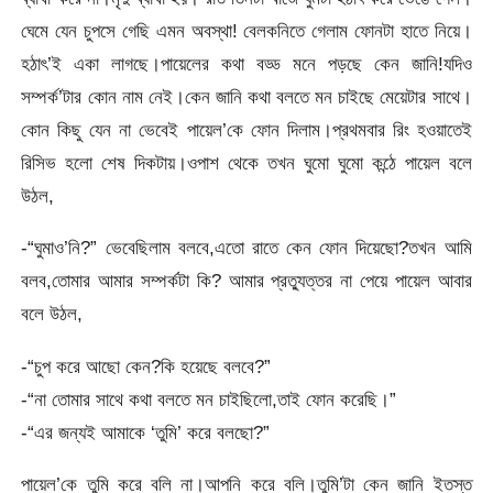
ঘেমে যেন চুপসে গেছি এমন অবস্থা! বেলকনিতে গেলাম ফোনটা হাতে নিয়ে।
হঠাৎ’ই একা লাগছে।পায়েলের কথা বড্ড মনে পড়ছে কেন জানি!যদিও
সম্পর্ক’টার কোন নাম নেই।কেন জানি কথা বলতে মন চাইছে মেয়েটার সাথে।
কোন কিছু যেন না ভেবেই পায়েল’কে ফোন দিলাম।প্রথমবার রিং হওয়াতেই
রিসিভ হলো শেষ দিকটায়।ওপাশ থেকে তখন ঘুমো ঘুমো কন্ঠে পায়েল বলে
উঠল,
-“ঘুমাও’নি?” ভেবেছিলাম বলবে,এতো রাতে কেন ফোন দিয়েছো?তখন আমি
বলব,তোমার আমার সম্পর্কটা কি? আমার প্রত্যুত্তর না পেয়ে পায়েল আবার
বলে উঠল,
-“চুপ করে আছো কেন?কি হয়েছে বলবে?”
-“না তোমার সাথে কথা বলতে মন চাইছিলো,তাই ফোন করেছি।”
-“এর জন্যই আমাকে ‘তুমি’ করে বলছো?”
পায়েল’কে তুমি করে বলি না।আপনি করে বলি।তুমি’টা কেন জানি ইতস্ত