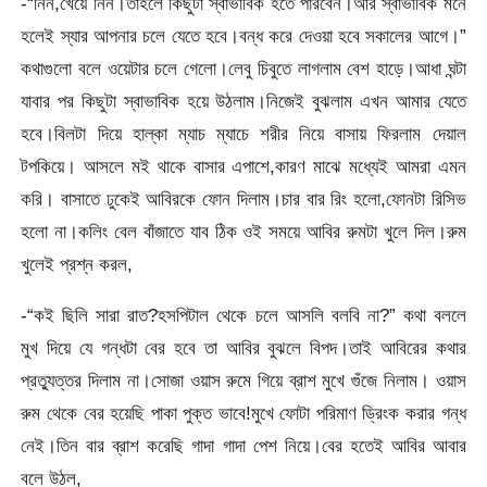
-“নিন,খেয়ে নিন।তাহলে কিছুটা স্বাভাবিক হতে পারবেন।আর স্বাভাবিক মনে
হলেই স্যার আপনার চলে যেতে হবে।বন্ধ করে দেওয়া হবে সকালের আগে।”
কথাগুলো বলে ওয়েটার চলে গেলো।লেবু চিবুতে লাগলাম বেশ হাড়ে।আধা ঘন্টা
যাবার পর কিছুটা স্বাভাবিক হয়ে উঠলাম।নিজেই বুঝলাম এখন আমার যেতে
হবে।বিলটা দিয়ে হাল্কা ম্যাচ ম্যাচে শরীর নিয়ে বাসায় ফিরলাম দেয়াল
টপকিয়ে। আসলে মই থাকে বাসার এপাশে,কারণ মাঝে মধ্যেই আমরা এমন
করি। বাসাতে ঢুকেই আবিরকে ফোন দিলাম।চার বার রিং হলো,ফোনটা রিসিভ
হলো না।কলিং বেল বাঁজাতে যাব ঠিক ওই সময়ে আবির রুমটা খুলে দিল।রুম
খুলেই প্রশ্ন করল,
-“কই ছিলি সারা রাত?হসপিটাল থেকে চলে আসলি বলবি না?” কথা বললে
মুখ দিয়ে যে গন্ধটা বের হবে তা আবির বুঝলে বিপদ।তাই আবিরের কথার
প্রত্যুত্তর দিলাম না।সোজা ওয়াস রুমে গিয়ে ব্রাশ মুখে গুঁজে নিলাম। ওয়াস
রুম থেকে বের হয়েছি পাকা পুক্ত ভাবে!মুখে ফোটা পরিমাণ ড্রিংক করার গন্ধ
নেই।তিন বার ব্রাশ করেছি গাদা গাদা পেশ নিয়ে।বের হতেই আবির আবার
বলে উঠল,