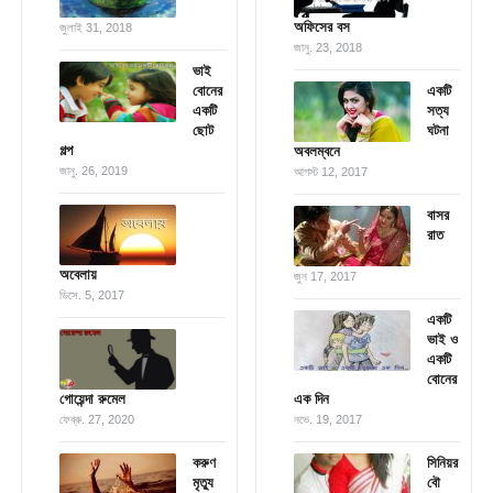
অফিসের বস
জুলাই 31, 2018
জানু. 23, 2018
ভাই
বোনের
একটি
একটি
সত্য
ছোট
ঘটনা
গল্প
অবলম্বনে
জানু. 26, 2019
আগস্ট 12, 2017
বাসর
রাত
অবেলায়
জুন 17, 2017
ডিসে. 5, 2017
একটি
ভাই ও
একটি
বোনের
গোয়েন্দা রুমেল
এক দিন
ফেব্রু. 27, 2020
নভে. 19, 2017
করুণ
সিনিয়র
মৃত্যু
বৌ