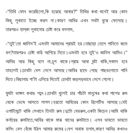
-“তিথি ফোন করেছিলো,কি হয়েছে আবার?” তিথির কথা শুনেই আর কোন
কিছু লুকাতে ইচ্ছে করল না।কারণ আবির এখন সবটা বুঝে ফেলেছে।
তারপরও হাল্কা লুকানোর চেষ্টা করে বললাম,
-“তুই’তো জানিস’ই এমনটা আমাদের প্রায়ই হয়।তাছাড়া তেলে পানিতে জমে
বল?তারপরও চেষ্টা করি আগিয়ে নিতে।এমনটা হবে তুই’ও জানিস আমিও।”
আবির আর কিছু বলে না,চুপ থাকে।প্রায় আধা ঘন্টা বাকি,সকাল হবে
তাহলেই।চোখটা বেশ লেগে আসছে।আবির ছাদে গেছে গাছগুলোতে পানি
দিতে।বিছানায় গা’টা এলিয়ে দিতেই চোখটা জড়সড়ভাবে লেগে গেলো।
ঘুমটা ভাঙ্গল কথার শব্দে।চোখটা খুলেই চার পাঁচটা মানুষের কথা পাশের রুম
থেকে ভেষে আসতে লাগল।হয়তো আবিরের কোন রিলেটিভ আসছে।যেই
এপার্টমেন্টে থাকি সেখানে তিনটা রুম।দুটো বেডরুম,একটা কিচেন।আমি থাকি
কর্নারের রুমটাতে,আবির থাকে মাঝ খানের রুমটাতে। এসব ভাবতে ভাবতে
কলিং বেল বেঁজে উঠল আমার রুমের।বেশ অবাক হলাম,কারণ আবির কখনও