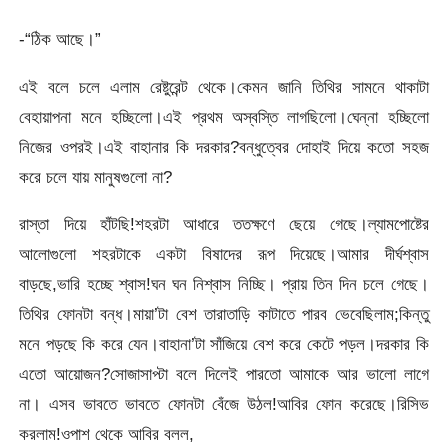
-“ঠিক আছে।”
এই বলে চলে এলাম রেষ্টুরেন্ট থেকে।কেমন জানি তিথির সামনে থাকাটা
বেহায়াপনা মনে হচ্ছিলো।এই প্রথম অস্বস্তি লাগছিলো।ঘেন্না হচ্ছিলো
নিজের ওপরই।এই বাহানার কি দরকার?বন্ধুত্বের দোহাই দিয়ে কতো সহজ
করে চলে যায় মানুষগুলো না?
রাস্তা দিয়ে হাঁটছি!শহরটা আধারে ততক্ষণে ছেয়ে গেছে।ল্যামপোষ্টের
আলোগুলো শহরটাকে একটা বিষাদের রূপ দিয়েছে।আমার দীর্ঘশ্বাস
বাড়ছে,ভারি হচ্ছে শ্বাস!ঘন ঘন নিশ্বাস নিচ্ছি। প্রায় তিন দিন চলে গেছে।
তিথির ফোনটা বন্ধ।মায়া’টা বেশ তারাতাড়ি কাটাতে পারব ভেবেছিলাম;কিন্তু
মনে পড়ছে কি করে যেন।বাহানা’টা সাঁজিয়ে বেশ করে কেটে পড়ল।দরকার কি
এতো আয়োজন?সোজাসাপ্টা বলে দিলেই পারতো আমাকে আর ভালো লাগে
না। এসব ভাবতে ভাবতে ফোনটা বেঁজে উঠল!আবির ফোন করেছে।রিসিভ
করলাম!ওপাশ থেকে আবির বলল,