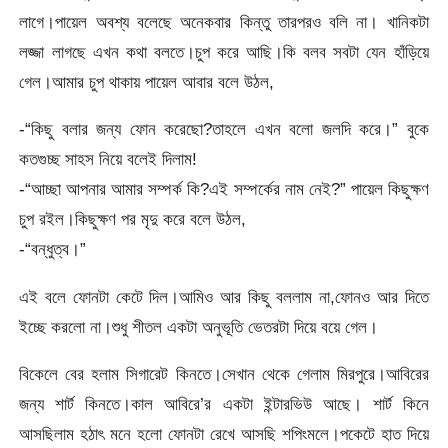
লাগে।পায়েল অবশ্য বলেছে অনেকবার কিন্তু তারপরও বলি না। খানিকটা
লজ্জা লাগছে এখন কথা বলতে।চুপ করে আছি।কি বলব সবটা যেন হাঁড়িয়ে
গেল।আমার চুপ থাকায় পায়েল আবার বলে উঠল,
-“কিছু বলার জন্য ফোন করেছো?তাহলে এখন বলো জলদি করে।” বুকে
কতগুচ্ছ সাহস নিয়ে বলেই দিলাম!
-“আচ্ছা আপনার আমার সম্পর্ক কি?এই সম্পর্কের নাম নেই?” পায়েল কিছুক্ষণ
চুপ রইল।কিছুক্ষণ পর মৃদু করে বলে উঠল,
-“বন্ধুত্ব।”
এই বলে ফোনটা কেটে দিল।আমিও আর কিছু বললাম না,ফোনও আর দিতে
ইচ্ছে করলো না।শুধু শীতল একটা অনুভূতি ভেতরটা দিয়ে বয়ে গেল।
বিকেলে বের হলাম সিগারেট কিনতে।সেখান থেকে গেলাম মিরপুরে।আবিরের
জন্য শার্ট কিনতে।কাল আবিরে’র একটা ইন্টারভিউ আছে। শার্ট কিনে
আসছিলাম হঠাৎ মনে হলো ফোনটা রেখে আসছি শপিংমলে।পকেটে হাত দিয়ে