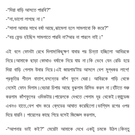
-“দিয়া বাড়ি আসতে পারবি?”
-“না,ভালো লাগছে না।”
-“সালা আমার সাথে বর্ষা আছে,ঝামেলা হলে সামলাবো কি করে?”
-“বয় ফেন্ড হইছিস সামলাতে পারবি না?আর না পারলে নাই।”
এই বলে ফোনটা রেখে দিলাম!কিছুক্ষণ যাবার পর চিন্তা হচ্ছিলো আবিরকে
নিয়ে।আমাকে ছাড়া কোথাও বর্ষাকে নিয়ে যায় না।কি ভেবে যেন রেডি হয়ে
দিয়া বাড়ি গেলাম উবার নিয়ে।এই জায়গায়’টায় আসলে বেশ মুগ্ধকর লাগে!
প্রকৃতির শীতল বাতাশ,বসন্তের কাঁশ ফুলে ঘেরা। আবিরকে গাড়ি থেকে
নেমেই ফোন দিলাম।বেচারা চিপায় আছে বুঝলাম রিসিভ করল না।হাঁটতে শুরু
করলাম কাঁশফুলের ওদিকটায়।পায়েলকে দেখতে পেলাম দূর থেকেই।ব্যান্ডেজ
এখনও হাতে,বেশ খাদ করে ব্লেডের আঘাত করেছিলো।ভাগ্যিস রগের ওপর
দিয়ে যায়নি। পায়েলের কাছে গিয়ে বসেই জিজ্ঞেস করলাম,
-“আপনার ভাই কই?” মেয়েটা আমাকে দেখে একটু চমকে উঠল।কিন্তু