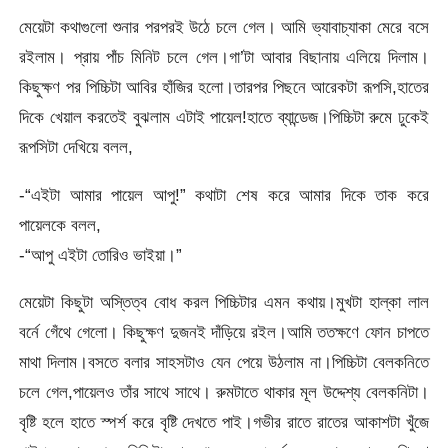
মেয়েটা কথাগুলো শুনার পরপরই উঠে চলে গেল। আমি ভ্যাবাচ্যাকা মেরে বসে
রইলাম। প্রায় পাঁচ মিনিট চলে গেল।গা’টা আবার বিছানায় এলিয়ে দিলাম।
কিছুক্ষণ পর পিচ্চিটা আবির হাঁজির হলো।তারপর পিছনে আরেকটা রূপসি,হাতের
দিকে খেয়াল করতেই বুঝলাম এটাই পায়েল!হাতে ব্যান্ডেজ।পিচ্চিটা রুমে ঢুকেই
রূপসিটা দেখিয়ে বলল,
-“এইটা আমার পায়েল আপু!” কথাটা শেষ করে আমার দিকে তাক করে
পায়েলকে বলল,
-“আপু এইটা তোরিও ভাইয়া।”
মেয়েটা কিছুটা অস্তিত্ব বোধ করল পিচ্চিটার এমন কথায়।মুখটা হাল্কা লাল
বর্নে গেঁথে গেলো। কিছুক্ষণ দুজনই দাঁড়িয়ে রইল।আমি ততক্ষণে ফোন চাপতে
মাথা দিলাম।বসতে বলার সাহসটাও যেন পেয়ে উঠলাম না।পিচ্চিটা বেলকনিতে
চলে গেল,পায়েলও তাঁর সাথে সাথে। রুমটাতে থাকার মূল উদ্দেশ্য বেলকনিটা।
বৃষ্টি হলে হাতে স্পর্শ করে বৃষ্টি দেখতে পাই।গভীর রাতে রাতের আকাশটা খুঁজে