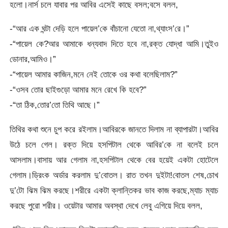
হলো।নার্স চলে যাবার পর আবির এসেই কাছে বসল;বসে বলল,
-“আর এক ঘন্টা দেড়ি হলে পায়েল’কে বাঁচানো যেতো না,থ্যাংস’রে।”
-“পায়েল কে?আর আমাকে ধন্যবাদ দিতে হবে না,রক্ত যোদ্ধা আমি।তুইও
ডোনার,আমিও।”
-“পায়েল আমার কাজিন,মনে নেই তোকে ওর কথা বলেছিলাম?”
-“ওসব তোর ছাইগুড়ো আমার মনে রেখে কি হবে?”
-“তা ঠিক,তোর’তো তিথি আছে।”
তিথির কথা শুনে চুপ করে রইলাম।আবিরকে জানতে দিলাম না ব্যাপারটা।আবির
উঠে চলে গেল। রক্ত দিয়ে হসপিটাল থেকে আবির’কে না বলেই চলে
আসলাম।বাসায় আর গেলাম না,হসপিটাল থেকে বের হয়েই একটা হোটেলে
গেলাম।ড্রিংক অর্ডার করলাম দু’বোতল। রাত তখন দুইটা!বোতল শেষ,চোখ
দু’টো ঝিম ঝিম করছে।শরীরে একটা ক্লান্তিকর ভাব কাজ করছে,ম্যাচ ম্যাচ
করছে পুরো শরীর। ওয়েটার আমার অবস্থা দেখে লেবু এগিয়ে দিয়ে বলল,