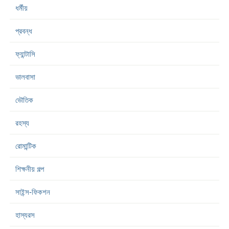
ধর্মীয়
প্রবন্ধ
ফ্যান্টাসি
ভালবাসা
ভৌতিক
রহস্য
রোমান্টিক
শিক্ষনীয় গল্প
সাইন্স-ফিকশন
হাস্যরস