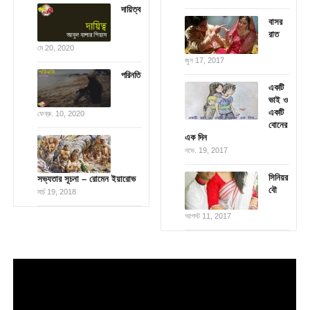
দায়িত্ব
বাসর
রাত
মে 20, 2020
জুন 17, 2017
পরিনতি
একটি
ভাই ও
একটি
ফেব্রু. 10, 2020
বোনের
এক দিন
নভে. 19, 2017
সিনিয়র
সভ্যতার সূচনা – রোমেন ইয়ারোভ
বৌ
মার্চ 19, 2018
আগস্ট 11, 2017