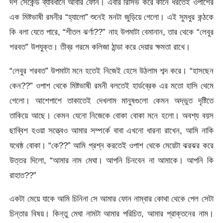
দশ সেকেন্ড ব্যাবধানে আবার ফোন। এবার রিসিভ করে কানে ধরতেই ওপাশের
এক মিষ্টভাষী রমনীর “হ্যালো” শুনেই মনটা জুড়িয়ে গেলো। এই সুমধুর কন্ঠকে
কি বলা যেতে পারে, “শীতল ঝর্ণা??” নাহ উপমাটা বেমানান, তার থেকে “লেবুর
শরবত” উপযুক্ত। তীব্র গরমে কলিজা ঠান্ডা করে দেয়ার ক্ষমতা রাখে।
“লেবুর শরবত” উপমাটা মনে হতেই নিজেই হেসে উঠলাম শব্দ করে। “হাসছেন
কেন??” ওপাশ থেকে মিষ্টভাষী রমনী বলতেই হার্ডব্রেক এর মতো হাসি থেমে
গেলো। আশেপাশে তাকাতেই দেখলাম মানুষগুলো কেমন অদ্ভুত দৃষ্টিতে
তাকিয়ে আছে। কেমন যেনো নিজেকে বোকা বোকা মনে হলো। অবশ্য বয়স
ছাব্বিশ হওয়া সত্ত্বেও আমার সম্পর্কে বাবা এখনো ধারনা রাখেন, আমি নাকি
যথেষ্ঠ বোকা। “কে??” আমি প্রশ্ন করতেই ওপাশ থেকে মেয়েটা ঝরঝর করে
উত্তর দিলো, “আমার নাম মেঘা। আপনি চিনবেন না আমাকে। আপনি কি
রাহাত??”
একটা মেয়ে যাকে আমি চিনিনা সে আমার ফোন নাম্বার কোথা থেকে পেল সেটা
চিন্তার বিষয়। কিন্তু মেঘা নামটা আমার পরিচিত, আমার প্রাক্তনের নাম।