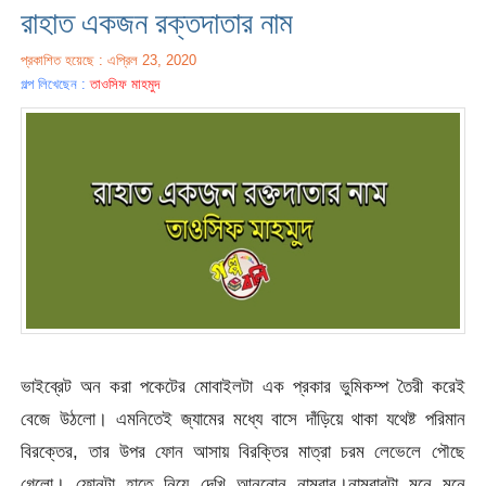
রাহাত একজন রক্তদাতার নাম
প্রকাশিত হয়েছে : এপ্রিল 23, 2020
গল্প লিখেছেন :
তাওসিফ মাহমুদ
ভাইব্রেট অন করা পকেটের মোবাইলটা এক প্রকার ভুমিকম্প তৈরী করেই
বেজে উঠলো। এমনিতেই জ্যামের মধ্যে বাসে দাঁড়িয়ে থাকা যথেষ্ট পরিমান
বিরক্তের, তার উপর ফোন আসায় বিরক্তির মাত্রা চরম লেভেলে পৌছে
গেলো। ফোনটা হাতে নিয়ে দেখি আননোন নাম্বার।নাম্বারটা মনে মনে