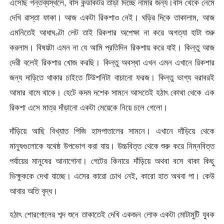
এসেছি গন্তব্যস্থলে, বাস কন্ডাকটর তাড়া দিচ্ছে নামার জন্য।বাস থেকে নেমে
দেখি রাস্তা ফাকা। আজ একটা রিকশাও নেই। ঘড়ির দিকে তাকালাম, আজ
এমনিতেই আধাঘণ্টা লেট তাই রিকশার অপেক্ষা না করে অগত্যা হাটা শুরু
করলাম। বিষয়টা এমন না যে আমি প্রতিদিন রিকশায় করে যাই। কিন্তু আজ
দেরী বলেই রিকশার খোজ করছি। কিন্তু অবস্থা এখন এমন এখানে রিকশার
জন্য দাড়িতে থাকার চাইতে টিউশনিটা বাচানো ফরজ। কিন্তু ভাগ্য বরাবরই
আমার বামে থাকে। হেটে কদম দশেক সামনে আসতেই হঠাৎ কোথা থেকে এক
রিকশা এসে মাত্র দাঁড়ানো একটা মেয়েকে নিয়ে চলে গেলো।
দাঁড়িয়ে আছি বিখ্যাত পিজি হাসপাতালের সামনে। এখানে দাঁড়িয়ে থেকে
মানুষগুলোকে যথেষ্ঠ উপভোগ করা যায়। উচ্চবিত্ত থেকে শুরু করে নিম্নবিত্ত
পর্যায়ের মানুষের আনাগোনা। গেটের কিনারে দাঁড়িয়ে অথবা বসে থাকা কিছু
ভিক্ষুককে দেখা যাচ্ছে। এসের কারো চোখ নেই, কারো হাত অথবা পা। কেউ
আবার অতি বৃদ্ধ।
হঠাৎ শোরগোলের শব্দ শুনে তাকাতেই দেখি একজন লোক একটা মোটামুটি যুবক