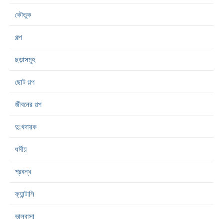
কৌতুক
গল্প
ছড়াসমূহ
ছোট গল্প
জীবনের গল্প
দু:খদায়ক
ধর্মীয়
প্রবন্ধ
ফ্যান্টাসি
ভালবাসা