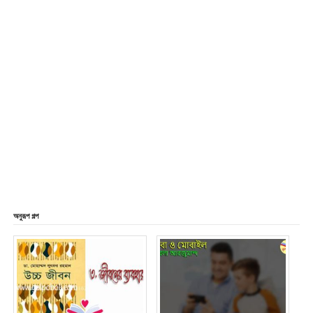
অনুরূপ গল্প