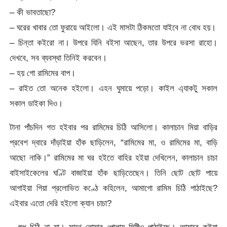
– কী ভাবতাছো?
– ঘরের খাবার তো ফুরায়ে আইলো। এই মাসটা ঠিকমতো যাইবে না বোধ হয়।
– চিন্তা কইরো না। উপরে যিনি বইসা আছেন, তার উপরে ভরসা রাহো।
দেখবে, সব ব্যবস্থা তিনিই করবেন।
– হয় গো রামিমের বাপ।
– রাইত তো অনেক হইলো। এহন ঘুমায়ে পড়ো। কাইল এ্যাকটু সকাল
সকাল ডাইকা দিও।
টানা পাঁচদিন গত হইবার পর রামিমের চিঠি আসিলো। কালাচান মিয়া বাড়ির
প্রবেশ দ্বারে দাঁড়াইয়া হাঁক ছাড়িলেন, “রামিমের মা, ও রামিমের মা, বাড়ি
আছো নাকি।” রামিমের মা ঘর হইতে বাহির হইয়া দেখিলেন, কালাচান চাচা
বাইসাইকেলের ঘণ্টি বাজাইয়া হাঁক ছাড়িতেছেন। তিনি ছোট ছোট পায়ে
আগাইয়া গিয়া প্রলোভিত কণ্ঠে কহিলেন, আমাগো রামিম চিঠি পাঠাইছে?
এইবার এতো দেরি হইলো ক্যান চাচা?