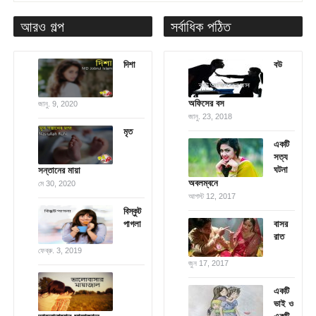
আরও গল্প
সর্বাধিক পঠিত
দিশা
বউ
অফিসের বস
জানু. 9, 2020
জানু. 23, 2018
মৃত
একটি
সত্য
ঘটনা
সন্তানের মায়া
অবলম্বনে
মে 30, 2020
আগস্ট 12, 2017
বিস্কুট
পাগলা
বাসর
রাত
ফেব্রু. 3, 2019
জুন 17, 2017
একটি
ভাই ও