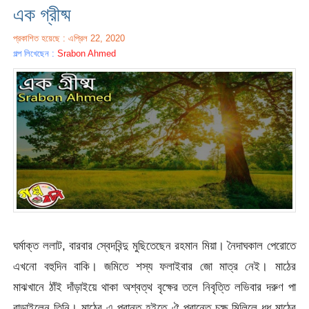
এক গ্রীষ্ম
প্রকাশিত হয়েছে : এপ্রিল 22, 2020
গল্প লিখেছেন :
Srabon Ahmed
ঘর্মাক্ত ললাট, বারবার স্বেদবিন্দু মুছিতেছেন রহমান মিয়া। নৈদাঘকাল পেরোতে
এখনো বহুদিন বাকি। জমিতে শস্য ফলাইবার জো মাত্র নেই। মাঠের
মাঝখানে ঠাঁই দাঁড়াইয়ে থাকা অশ্বত্থ বৃক্ষের তলে নিবৃত্তি লভিবার দরুণ পা
বাড়াইলেন তিনি। মাঠের এ প্রান্ত হইতে ঐ প্রান্তে চক্ষু মিলিলে ধূধূ মাঠের