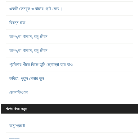
একটি ফেসবুক ও রাজার ছোট মেয়ে।
বিষন্ন রাত
আশঙ্কা থাকবে, তবু জীবন
আশঙ্কা থাকবে, তবু জীবন
প্রতিবার শীতে ভিজে তুমি জ্যোস্না হয়ে যাও
কবিতা: পুতুল খেলার ভুল
জোনাকিগুলো
গল্পের বিষয় সমূহ
অনুপ্রেরণা