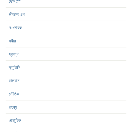
ছোট গল্প
জীবনের গল্প
দু:খদায়ক
ধর্মীয়
প্রবন্ধ
ফ্যান্টাসি
ভালবাসা
ভৌতিক
রহস্য
রোমান্টিক