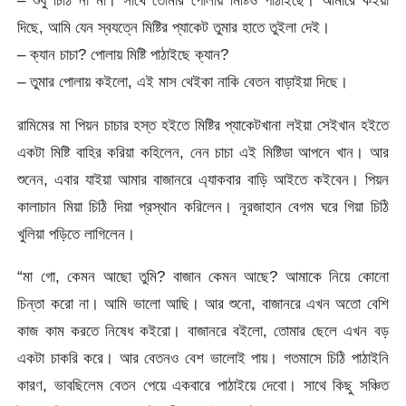
– শুধু চিঠি না মা। সাথে তোমার পোলায় মিষ্টিও পাঠাইছে। আমারে কইয়া
দিছে, আমি যেন স্বযত্নে মিষ্টির প্যাকেট তুমার হাতে তুইলা দেই।
– ক্যান চাচা? পোলায় মিষ্টি পাঠাইছে ক্যান?
– তুমার পোলায় কইলো, এই মাস থেইকা নাকি বেতন বাড়াইয়া দিছে।
রামিমের মা পিয়ন চাচার হস্ত হইতে মিষ্টির প্যাকেটখানা লইয়া সেইখান হইতে
একটা মিষ্টি বাহির করিয়া কহিলেন, নেন চাচা এই মিষ্টিডা আপনে খান। আর
শুনেন, এবার যাইয়া আমার বাজানরে এ্যাকবার বাড়ি আইতে কইবেন। পিয়ন
কালাচান মিয়া চিঠি দিয়া প্রস্থান করিলেন। নূরজাহান বেগম ঘরে গিয়া চিঠি
খুলিয়া পড়িতে লাগিলেন।
“মা গো, কেমন আছো তুমি? বাজান কেমন আছে? আমাকে নিয়ে কোনো
চিন্তা করো না। আমি ভালো আছি। আর শুনো, বাজানরে এখন অতো বেশি
কাজ কাম করতে নিষেধ কইরো। বাজানরে বইলো, তোমার ছেলে এখন বড়
একটা চাকরি করে। আর বেতনও বেশ ভালোই পায়। গতমাসে চিঠি পাঠাইনি
কারণ, ভাবছিলেম বেতন পেয়ে একবারে পাঠাইয়ে দেবো। সাথে কিছু সঞ্চিত