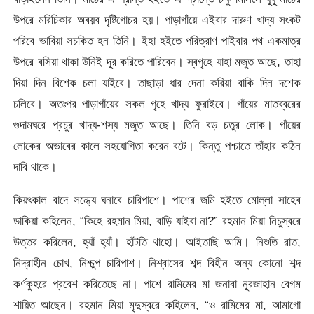
উপরে মরিচিকার অবয়ব দৃষ্টিগোচর হয়। পাড়াগাঁয়ে এইবার দারুণ খাদ্য সংকট
পরিবে ভাবিয়া সচকিত হন তিনি। ইহা হইতে পরিত্রাণ পাইবার পথ একমাত্র
উপরে বসিয়া থাকা উনিই দূর করিতে পারিবেন। স্বগৃহে যাহা মজুত আছে, তাহা
দিয়া দিন বিশেক চলা যাইবে। তাছাড়া ধার দেনা করিয়া বাকি দিন দশেক
চলিবে। অতঃপর পাড়াগাঁয়ের সকল গৃহে খাদ্য ফুরাইবে। গাঁয়ের মাতব্বরের
গুদামঘরে প্রচুর খাদ্য-শস্য মজুত আছে। তিনি বড় চতুর লোক। গাঁয়ের
লোকের অভাবের কালে সহযোগিতা করেন বটে। কিন্তু পশ্চাতে তাঁহার কঠিন
দাবি থাকে।
কিয়ৎকাল বাদে সন্ধ্যে ঘনাবে চারিপাশে। পাশের জমি হইতে মোল্লা সাহেব
ডাকিয়া কহিলেন, “কিহে রহমান মিয়া, বাড়ি যাইবা না?” রহমান মিয়া নিচুস্বরে
উত্তর করিলেন, হ্যাঁ হ্যাঁ। হাঁটতি থাহো। আইতাছি আমি। নিশুতি রাত,
নিদ্রাহীন চোখ, নিশ্চুপ চারিপাশ। নিশ্বাসের শব্দ বিহীন অন্য কোনো শব্দ
কর্ণকুহরে প্রবেশ করিতেছে না। পাশে রামিমের মা জনাবা নূরজাহান বেগম
শায়িত আছেন। রহমান মিয়া মৃদুস্বরে কহিলেন, “ও রামিমের মা, আমাগো