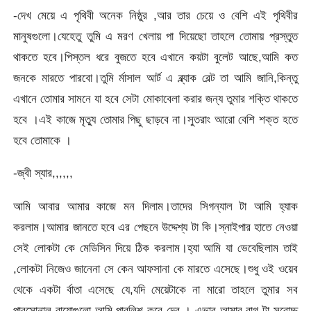
-দেখ মেয়ে এ পৃথিবী অনেক নিষ্ঠুর ,আর তার চেয়ে ও বেশি এই পৃথিবীর
মানুষগুলো।যেহেতু তুমি এ মরণ খেলায় পা দিয়েছো তাহলে তোমায় প্রস্তুত
থাকতে হবে।পিস্তল ধরে বুজতে হবে এখানে কয়টা বুলেট আছে,আমি কত
জনকে মারতে পারবো।তুমি র্মাসাল আর্ট এ ব্ল্যাক বেল্ট তা আমি জানি,কিন্তু
এখানে তোমার সামনে যা হবে সেটা মোকাবেলা করার জন্য তুমার শক্তি থাকতে
হবে ।এই কাজে মৃত্যু তোমার পিছু ছাড়বে না।সুতরাং আরো বেশি শক্ত হতে
হবে তোমাকে ।
-জ্বী স্যার,,,,,,
আমি আবার আমার কাজে মন দিলাম।তাদের সিগন্যাল টা আমি হ্যাক
করলাম।আমার জানতে হবে এর পেছনে উদ্দেশ্য টা কি।স্নাইপার হাতে নেওয়া
সেই লোকটা কে মেডিসিন দিয়ে ঠিক করলাম।হ্যা আমি যা ভেবেছিলাম তাই
,লোকটা নিজেও জানেনা সে কেন আফসানা কে মারতে এসেছে।শুধু ওই ওয়েব
থেকে একটা র্বাতা এসেছে যে,যদি মেয়েটাকে না মারো তাহলে তুমার সব
পারসোনাল বায়োগুলো আমি পাবলিশ করে দেব । এভার আমার রাগ টা সবোচ্চ