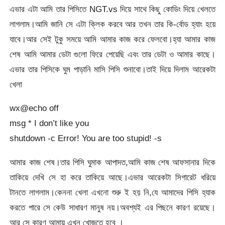
এভার এটা আমি তার পিসিতে NGT.vs দিয়ে সাথে কিছু কোডিং দিয়ে খেলতে
লাগলাম।আমি জানি সে এটা ক্লিক করবে আর তখন তার কি-র্বোড হ্যাং হয়ে
যাবে।আর সেই টুকু সময়ে আমি আমার কাজ করে ফেলবো।হ্যা আমার কাজ
শেষ আমি আমার ডেটা গুলো ফিরে পেয়েছি এবং তার ডেটা ও আমার কাছে।
এভার তার পিসিকে ঘুম পাড়ানি মাসি পিসি শুনাবো।তাই দিয়ে দিলাম আরেকটা
খেলা
wx@echo off
msg * I don’t like you
shutdown -c Error! You are too stupid! -s
আমার কাজ শেষ।তার পিসি ঘুমাক আপাদত,আমি কাজ শেষ আফসানার দিকে
তাকিয়ে দেখি সে হা করে তাকিয়ে আছে।এভার আরেকটা সিগারেট ধরিয়ে
টানতে লাগলাম।কেননা খেলা এখনো শুরু ই হয় নি,যে আমাদের পিসি হ্যাক
করতে পারে সে কেউ সাধারণ মানুষ নয়।অবশ্যই এর পিছনে কারণ রয়েছে।
আর সে কারণ আমায় এখন খোজতে হবে ।