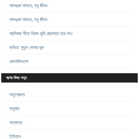
আশঙ্কা থাকবে, তবু জীবন
আশঙ্কা থাকবে, তবু জীবন
প্রতিবার শীতে ভিজে তুমি জ্যোস্না হয়ে যাও
কবিতা: পুতুল খেলার ভুল
জোনাকিগুলো
গল্পের বিষয় সমূহ
অনুপ্রেরণা
অনুবাদ
অন্যান্য
ইতিহাস