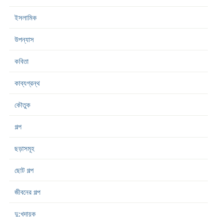
ইসলামিক
উপন্যাস
কবিতা
কাব্যগ্রন্থ
কৌতুক
গল্প
ছড়াসমূহ
ছোট গল্প
জীবনের গল্প
দু:খদায়ক