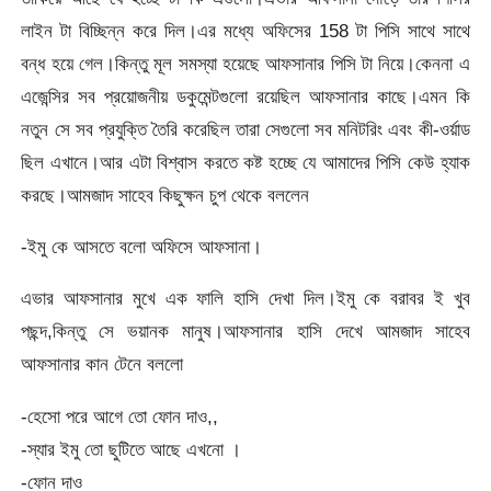
লাইন টা বিচ্ছিন্ন করে দিল।এর মধ্যে অফিসের 158 টা পিসি সাথে সাথে
বন্ধ হয়ে গেল।কিন্তু মূল সমস্যা হয়েছে আফসানার পিসি টা নিয়ে।কেননা এ
এজেন্সির সব প্রয়োজনীয় ডকুমেন্টগুলো রয়েছিল আফসানার কাছে।এমন কি
নতুন সে সব প্রযুক্তি তৈরি করেছিল তারা সেগুলো সব মনিটরিং এবং কী-ওর্য়াড
ছিল এখানে।আর এটা বিশ্বাস করতে কষ্ট হচ্ছে যে আমাদের পিসি কেউ হ্যাক
করছে।আমজাদ সাহেব কিছুক্ষন চুপ থেকে বললেন
-ইমু কে আসতে বলো অফিসে আফসানা।
এভার আফসানার মুখে এক ফালি হাসি দেখা দিল।ইমু কে বরাবর ই খুব
পছন্দ,কিন্তু সে ভয়ানক মানুষ।আফসানার হাসি দেখে আমজাদ সাহেব
আফসানার কান টেনে বললো
-হেসো পরে আগে তো ফোন দাও,,
-স্যার ইমু তো ছুটিতে আছে এখনো ।
-ফোন দাও