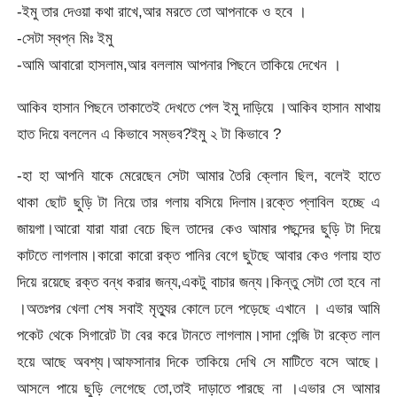
-ইমু তার দেওয়া কথা রাখে,আর মরতে তো আপনাকে ও হবে ।
-সেটা স্বপ্ন মিঃ ইমু
-আমি আবারো হাসলাম,আর বললাম আপনার পিছনে তাকিয়ে দেখেন ।
আকিব হাসান পিছনে তাকাতেই দেখতে পেল ইমু দাড়িয়ে ।আকিব হাসান মাথায়
হাত দিয়ে বললেন এ কিভাবে সম্ভব?ইমু ২ টা কিভাবে ?
-হা হা আপনি যাকে মেরেছেন সেটা আমার তৈরি ক্লোন ছিল, বলেই হাতে
থাকা ছোট ছুড়ি টা নিয়ে তার গলায় বসিয়ে দিলাম।রক্তে প্লাবিল হচ্ছে এ
জায়গা।আরো যারা যারা বেচে ছিল তাদের কেও আমার পছন্দের ছুড়ি টা দিয়ে
কাটতে লাগলাম।কারো কারো রক্ত পানির বেগে ছুটছে আবার কেও গলায় হাত
দিয়ে রয়েছে রক্ত বন্ধ করার জন্য,একটু বাচার জন্য।কিন্তু সেটা তো হবে না
।অতঃপর খেলা শেষ সবাই মৃত্যুর কোলে ঢলে পড়েছে এখানে । এভার আমি
পকেট থেকে সিগারেট টা বের করে টানতে লাগলাম।সাদা গেন্জি টা রক্তে লাল
হয়ে আছে অবশ্য।আফসানার দিকে তাকিয়ে দেখি সে মাটিতে বসে আছে।
আসলে পায়ে ছুড়ি লেগেছে তো,তাই দাড়াতে পারছে না ।এভার সে আমার