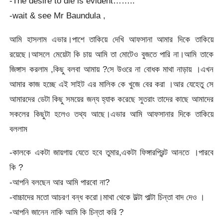
-The desire to die is evident……..
-wait & see Mr Baundula ,
আমি হাসলাম এভার।পাশে তাকিয়ে দেখি আফসানা আমার দিকে তাকিয়ে
রয়েছে।আসলে মেয়েটা কি চায় আমি তা মোটেও বুজতে পারি না।আমি তাকে
জিঙ্গাস করলাম ,কিছু বলবা আমায় ?সে উওরে না বোধক মাথা নাড়ায় ।এখন
আমার কাজ হচ্ছে এই সাইট এর মালিক কে খুজে বের করা ।আর যেহেতু সে
আমারদের ডেটা কিছু সময়ের জন্য হ্যাক করেছে সুতরাং তাদের কাছে আমাদের
সকলের কিছুটা হলেও তথ্য আছে।এভার আমি আফসানার দিকে তাকিয়ে
বললাম
-কালকে একটা জায়গায় যেতে হবে তুমার,একটা ফিঙ্গারপ্রিন্ট আনতে ।পারবে
কি ?
-আপনি বলছেন আর আমি পারবো না?
-বাচ্চাদের মতো আচরণ বন্ধ করো।মাথা থেকে উল্টা পাল্টা চিন্তা বাদ দেও ।
-আপনি জানেন নাকি আমি কি চিন্তা করি ?