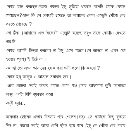
-স্যার ফান করছেন?আজ পযন্ত ইমু ছুটিতে থাকলে আপনি তাকে ফোনে
পেয়েছেন?এমন কি সে কোথাই রয়েছে তা আমাদের কোন এজেন্সি খোঁজে বের
করতে পেরেছে ?
-তা ঠিক ।আমাদের এত সিক্রেট এজেন্সি রয়েছে তবুও তাকে কোথাও দেখতে
পায় নি ।
-স্যার আপনি চিন্তা করবেন না ইমু এসে পড়বে।সে জানবে না এমন তো
হওয়ার প্রশ্ন ই উঠে না ।
-আচ্ছা তো এখন আমাদের হ্যাক করা ডাটা গুলো কি করবো ?
-স্যার ইমু আসুক,ও আসলে সমাধান হবে।
-ওকে,তোমরা সবাই আবার কাজে লেগে যাও।আর আফসানা তুমি আপাদত
অন্য একটা পিসি ব্যবহার করো।
-জ্বী স্যার…
আমজাদ হোসেন এভার চিন্তায় পরে গেলেন।তবুও সে কাউকে কিছু বুজতে
দিল না, নয়তো সবাই আরো বেশি র্দুবল হয়ে যাবে।ইমু কে খোঁজে বের করার