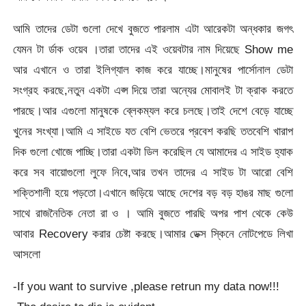
আমি তাদের ডেটা গুলো দেখে বুজতে পারলাম এটা আরেকটা অন্ধকার জগৎ
যেমন টা র্ডাক ওয়েব ।তারা তাদের এই ওয়েবটার নাম দিয়েছে Show me
আর এখানে ও তারা ইলিগ্যাল কাজ করে যাচ্ছে।মানুষের পার্সোনাল ডেটা
সংগ্রহ করছে,নতুন একটা এপ্স দিয়ে তারা অন্যের মোবালই টা ক্রাক করতে
পারছে।আর এগুলো মানুষকে ব্লেকম্যল করে চলছে।তাই দেশে বেড়ে যাচ্ছে
খুনের সংখ্যা।আমি এ সাইডে যত বেশি ভেতরে প্রবেশ করছি ততবেশি খারাপ
দিক গুলো খোজে পাচ্ছি।তারা একটা ডিল করেছিল যে আমাদের এ সাইড হ্যাক
করে সব বায়োগুলো লুফে নিবে,আর তখন তাদের এ সাইড টা আরো বেশি
শক্তিশালী হয়ে পড়তো।এখানে জড়িয়ে আছে দেশের বড় বড় হাঙর মাছ গুলো
সাথে রাজনৈতিক নেতা রা ও । আমি বুজতে পারছি অপর পাশ থেকে কেউ
আবার Recovery করার চেষ্টা করছে।আমার ডেক্স স্কিনে নোটপেডে লিখা
আসলো
-If you want to survive ,please retrun my data now!!!