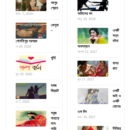
আপুর
প্রেমে
অফিসের বস
ডিসে. 7, 2019
জানু. 23, 2018
ফেলুদা
–
একটি
সত্য
ঘটনা
গোসাঁইপুর সরগরম
অবলম্বনে
মে 28, 2018
আগস্ট 12, 2017
খুনি!
বাসর
রাত
জুন 23, 2020
জুন 17, 2017
যমজ
বিভ্রাট
একটি
ভাই ও
একটি
মে 7, 2020
বোনের
এক দিন
সবুজ
নভে. 19, 2017
পাহাড়ে
লাল
সিনিয়র
শাড়ি