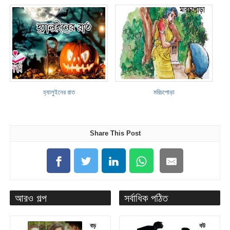
হ্যালুইনের রাত
মরিচপোড়া
Share This Post
আরও গল্প
সর্বাধিক পঠিত
বড়
বউ