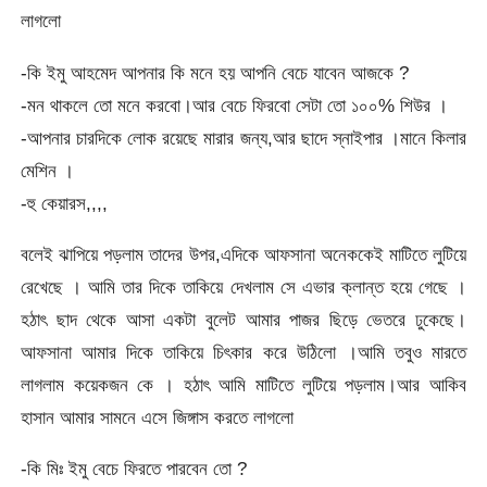
লাগলো
-কি ইমু আহমেদ আপনার কি মনে হয় আপনি বেচে যাবেন আজকে ?
-মন থাকলে তো মনে করবো।আর বেচে ফিরবো সেটা তো ১০০% শিউর ।
-আপনার চারদিকে লোক রয়েছে মারার জন্য,আর ছাদে স্নাইপার ।মানে কিলার
মেশিন ।
-হু কেয়ারস,,,,
বলেই ঝাপিয়ে পড়লাম তাদের উপর,এদিকে আফসানা অনেককেই মাটিতে লুটিয়ে
রেখেছে । আমি তার দিকে তাকিয়ে দেখলাম সে এভার ক্লান্ত হয়ে গেছে ।
হঠাৎ ছাদ থেকে আসা একটা বুলেট আমার পাজর ছিড়ে ভেতরে ঢুকেছে।
আফসানা আমার দিকে তাকিয়ে চিৎকার করে উঠিলো ।আমি তবুও মারতে
লাগলাম কয়েকজন কে । হঠাৎ আমি মাটিতে লুটিয়ে পড়লাম।আর আকিব
হাসান আমার সামনে এসে জিঙ্গাস করতে লাগলো
-কি মিঃ ইমু বেচে ফিরতে পারবেন তো ?