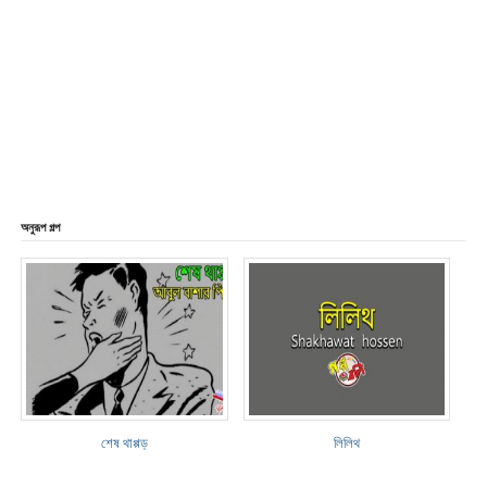
অনুরূপ গল্প
শেষ থাপ্পড়
লিলিথ