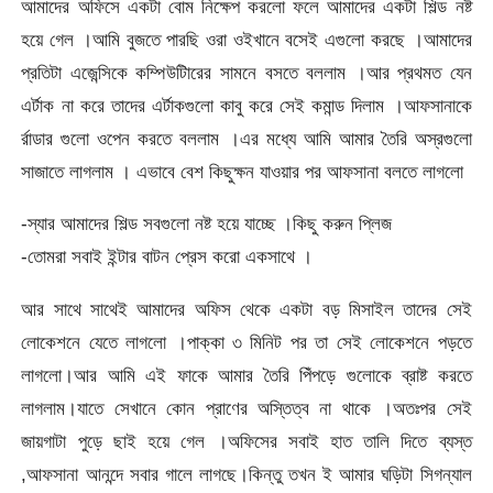
আমাদের অফিসে একটা বোম নিক্ষেপ করলো ফলে আমাদের একটা শিল্ড নষ্ট
হয়ে গেল ।আমি বুজতে পারছি ওরা ওইখানে বসেই এগুলো করছে ।আমাদের
প্রতিটা এজেন্সিকে কম্পিউটিারের সামনে বসতে বললাম ।আর প্রথমত যেন
এর্টাক না করে তাদের এর্টাকগুলো কাবু করে সেই কমান্ড দিলাম ।আফসানাকে
র্রাডার গুলো ওপেন করতে বললাম ।এর মধ্যে আমি আমার তৈরি অস্রগুলো
সাজাতে লাগলাম । এভাবে বেশ কিছুক্ষন যাওয়ার পর আফসানা বলতে লাগলো
-স্যার আমাদের শিল্ড সবগুলো নষ্ট হয়ে যাচ্ছে ।কিছু করুন প্লিজ
-তোমরা সবাই ইন্টার বাটন প্রেস করো একসাথে ।
আর সাথে সাথেই আমাদের অফিস থেকে একটা বড় মিসাইল তাদের সেই
লোকেশনে যেতে লাগলো ।পাক্কা ৩ মিনিট পর তা সেই লোকেশনে পড়তে
লাগলো।আর আমি এই ফাকে আমার তৈরি পিঁপড়ে গুলোকে ব্রাষ্ট করতে
লাগলাম।যাতে সেখানে কোন প্রাণের অস্তিত্ব না থাকে ।অতঃপর সেই
জায়গাটা পুড়ে ছাই হয়ে গেল ।অফিসের সবাই হাত তালি দিতে ব্যস্ত
,আফসানা আনন্দে সবার গালে লাগছে।কিন্তু তখন ই আমার ঘড়িটা সিগন্যাল