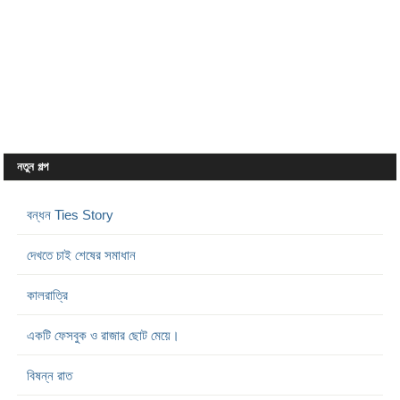
নতুন গল্প
বন্ধন Ties Story
দেখতে চাই শেষের সমাধান
কালরাত্রি
একটি ফেসবুক ও রাজার ছোট মেয়ে।
বিষন্ন রাত