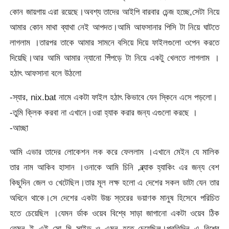
কোন জায়গায় এরা রয়েছে।অবশ্য তাদের আইপি বারবার চেন্জ হচ্ছে,সেটা নিয়ে
আমার কোন মাথা ব্যাথা নেই আপদত।আমি আফসানার পিসি টা নিয়ে ঘাটতে
লাগলাম ।তারপর তাকে আমার সামনে বসিয়ে দিয়ে ফাইলগুলো ওপেন করতে
দিয়েছি।আর আমি আমার ন্যানো পিঁপড়ে টা নিয়ে একটু খেলতে লাগলাম ।
হঠাৎ আফসানা বলে উঠলো
-স্যার, nix.bat নামে একটা ফাইল হঠাৎ কিভাবে যেন স্কিনে এসে পড়লো।
-তুমি ক্লিক করবা না এখানে।ওরা হ্যাক করার জন্য এগুলো করছে ।
-আচ্ছা
আমি এভার তাদের লোকেশন লক করে ফেললাম ।এখানে মেইন যে মালিক
তার নাম আকিব হাসান ।ওনাকে আমি চিনি ,ব্ল্যাক হ্যাকিং এর জন্য বেশ
কিছুদিন জেল ও খেটেছিল।তার মূল লক্ষ হলো এ দেশের সকল ডাটা যেন তার
অধিনে থাকে।সে দেশের একটা উচ্চ স্তরের ভয়াণক মানুষ হিসেবে পরিচিত
হতে চেয়েছিল ।যেমন র্ডাক ওয়েব বিশ্বে সাড়া জাগানো একটা ওয়েব ঠিক
তেমন ই এই সো মি সাইড ও এমন হতে চেয়েছিল।প্রতিদিন এ বিশ্বে