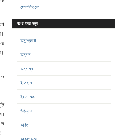
কেউ
জোনাকিগুলো
রণ
গল্পের বিষয় সমূহ
লো।
অনুপ্রেরণা
িয়ে
থা।
অনুবাদ
অন্যান্য
ে ৩
ইতিহাস
ইসলামিক
ুতি
উপন্যাস
খন
পল
কবিতা
!
কাব্যগ্রন্থ