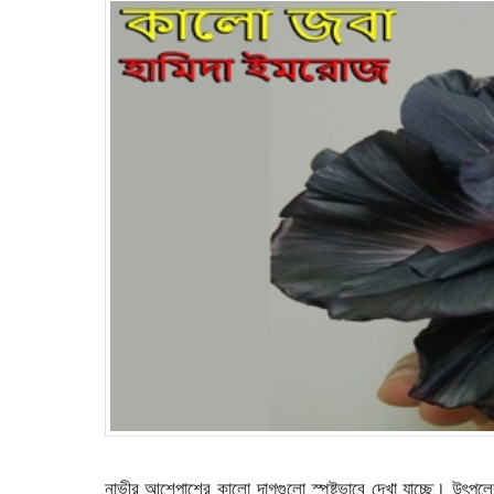
নাভীর আশেপাশের কালো দাগগুলো স্পষ্টভাবে দেখা যাচ্ছে। উৎপল