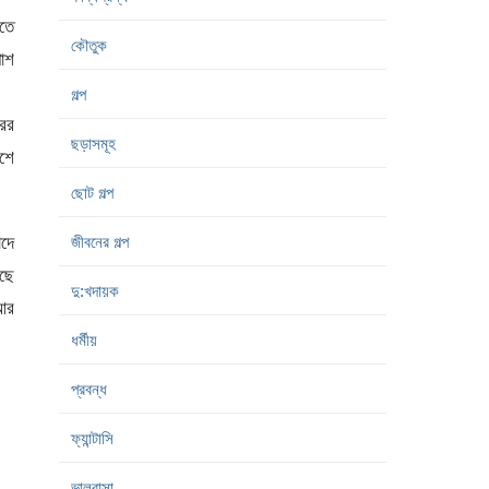
িতে
কৌতুক
াশ
গল্প
রের
ছড়াসমূহ
াশে
ছোট গল্প
াদে
জীবনের গল্প
আছে
দু:খদায়ক
আর
ধর্মীয়
প্রবন্ধ
ফ্যান্টাসি
ভালবাসা