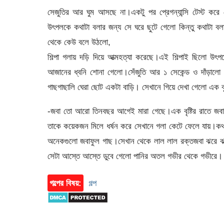
সেজুতির আর ঘুম আসছে না।একটু পর প্রেগন্যান্সি টেস্ট করে 
উৎপলকে কথাটা বলার জন্য সে ঘরে ছুটে গেলো কিন্তু কথাটা
থেকে কেউ বলে উঠলো,
শিল্পা গলায় দড়ি দিয়ে আত্মহত্যা করেছে।এই শিল্পাই ছিলো উ
আজানের ধ্বনি শোনা গেলো।সেঁজুতি আর ১ সেকেন্ড ও দাঁড়ালো 
গাছগাছালি ঘেরা ছোট একটা বাড়ি। সেখানে গিয়ে দেখা গেলো এক ব
-জবা তো আরো তিনবছর আগেই মারা গেছে।এক বৃষ্টির রাতে জবা হা
তাকে কয়েকজন মিলে ধর্ষন করে সেখানে গলা কেটে ফেলে যায়।কথাট
অনেকগুলো জবাফুল গাছ।সেখান থেকে লাল লাল রক্তজবা ঝরে ঝর
সেটা আস্তে আস্তে ডুবে গেলো পানির অতল গভীর থেকে গভীরে।
গল্পের বিষয়:
গল্প