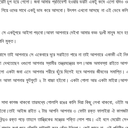
েয়েটা চুপ হয়ে গেলো। জবা আমার প্রতিবেশী হওয়ায় ভয়টা একটু কমে এলো যদিও 
বাড়ি গিয়ে ওদের সাথে একটু ভাব করে আসবো। উৎপল এখনো আসছে না এই ভেবে কলি
া সে একটুপরে আইসা পড়বো।আফা আপনারে দেইখা আমার বড্ড দুঃখী মানুষ মনে হ
নি মুক্ত।
াসে তাই আপনারে সে একেবারে দূরে সরাইতে পারে না তাই আপনারে একাকী এই নির
দেখতেছেন ওগুলো আপনার স্বামীর তন্ত্রমন্ত্রের ফল।আজ অমাবস্যা রাইতে আপন
কালো একটা জবা এনে আপনার শরীরে ছুঁয়ে দিলেই হবে আপনার জীবনের সমাপ্তি। 
ানেন আফা আপনার ফুটফুটে ২ টা বাচ্চা হইবো। একটা পোলা আর একটা মাইয়া।আপন
দা কাগজ থাকবো তারমধ্যে গোলাপি রঙের কালি দিয়া কিছু লেখা থাকবো, ওইটা 
াইবো।তাই আইজ রাইত ২ টায় আপনি আপনার ৩ ফোটা রক্ত ফালাইয়া ঐ কাগজটা
্দুও রক্ত পড়ে তাহলে তান্ত্রিকের মন্ত্রের শক্তি লোপ পায়। এই বলে মেয়েটা সে