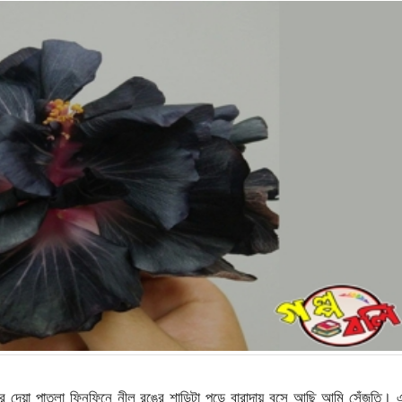
ের দেয়া পাতলা ফিনফিনে নীল রঙের শাড়িটা পড়ে বারান্দায় বসে আছি আমি সেঁজুতি।