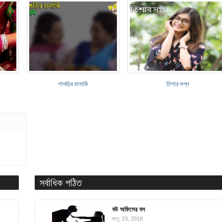
শাশুড়ির চালাকি
তিশার সপ্ন
সর্বাধিক পঠিত
বউ অফিসের বস
জানু. 23, 2018