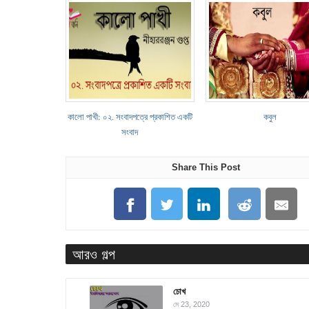
কালো পাখী: ০২. সংবাদপত্রে প্রকাশিত একটি
কবুল
সংবাদ
Share This Post
আরও গল্প
চোখ
মে 23, 2020