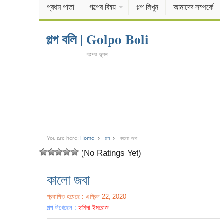
প্রথম পাতা
গল্পের বিষয়
গল্প লিখুন
আমাদের সম্পর্কে
গল্প বলি | Golpo Boli
গল্পের ভুবন
You are here:
Home
গল্প
কালো জবা
(No Ratings Yet)
কালো জবা
প্রকাশিত হয়েছে : এপ্রিল 22, 2020
গল্প লিখেছেন :
হামিদা ইমরোজ