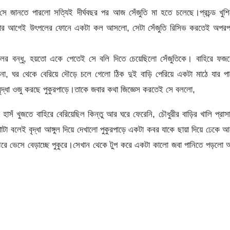
সে জানতে পারলো সত্যিই দীর্ঘবছর পর আজ সেঁজুতি মা হতে চলেছে।প্রচন্ড খুশ
 বলার আগেই উৎপলের ফোনে একটা কল আসলো, সেটা সেঁজুতি রিসিভ করতেই অপরপ
ৎপলের বন্ধু, হয়তো একে পেতেই সে বলি দিতে চেয়েছিলো সেঁজুতিকে। বাহিরে ফজ
না, ঘর থেকে বেরিয়ে দৌড়ে চলে গেলো ঠিক দুই বাড়ি পেরিয়ে একটা মাঠে যার প
ৃদ্ধা ওজু করছে পুকুরপাড়ে।তাকে জবার কথা জিজ্ঞেস করতেই সে বললো,
সঁ খুজতে বাহিরে বেরিয়েছিল কিন্তু আর ঘরে ফেরেনি, চৌধুরীর বাড়ির খালি প্রাস
া বলেই বৃদ্ধা আঙ্গুল দিয়ে দেখালো পুকুরপাড়ে একটা কবর যাকে ছায়া দিয়ে ঢেকে 
ে ভেসে বেড়াচ্ছে পুকুরে।সেখান থেকে টুপ করে একটা কালো জবা পানিতে পড়লো 