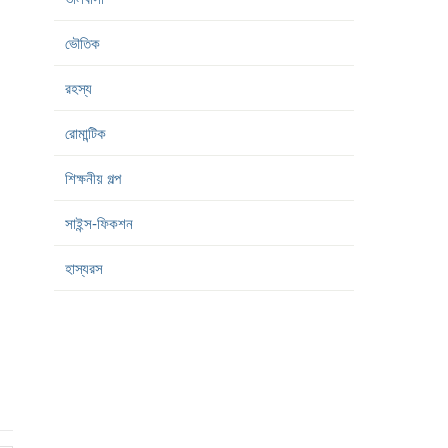
ভৌতিক
রহস্য
রোমান্টিক
শিক্ষনীয় গল্প
সাইন্স-ফিকশন
হাস্যরস