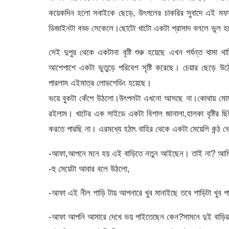
কয়েকদিন হলো সবাইকে ছেড়ে, উৎপলের চাকরির সুবাদে এই মফস্ব
ডিজাইনটা বড্ড সেকেলে।ছোটো খাটো একটা প্রাসাদ বললে ভুল হ
সেই দুপুর থেকে একটানা বৃষ্টি শুরু হয়েছে এখন পর্যন্ত থামা
আশেপাশে একটা ভুতুড়ে পরিবেশ সৃষ্টি করেছে। চেয়ার ছেড়ে উঠে
পারলাম এইমাত্র লোডশেডিং হয়েছে।
ভয়ে বুকটা কেঁপে উঠলো।উৎপলটা এখনো আসছে না।কোথায় মোমবাতি
রইলাম। খাটের এক সাইডে একটা বিশাল জানালা,হালকা বৃষ্টির ছি
করতে পারছি না। এরমধ্যে হঠাৎ বাহির থেকে একটা মেয়েলি কন্ঠ
-আফা,আপনে মনে হয় এই বাড়িতে নতুন আইছেন। তাই না? আমি 
-হু মেয়েটা আবার বলে উঠলো,
-আফা এই নীল শাড়ি টায় আপনারে খুব মানাইছে তবে শাড়িটা খুব 
-আফা আপনি আমারে দেখে ভয় পাইতেছেন কেন?সামনে দুই বাড়ির পর