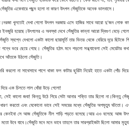
বাচ্চার কথা শুনে সেঁজুতি হাউমাউ করে কেঁদে উঠলো। কেউ জানে না, এই পৃথিবীর 
ো সেঁজুতির একেবারে পছন্দ হলো না কারণ উৎপল সেঁজুতিকে অনেক ভালবাসে।
লো।দরজা খুলতেই দেখা গেলো উৎপল দরজায় এসে হাজির সাথে আরো দু’জন লোক কা
ে ইনজুরি হয়েছে।উৎপলের এ অবস্থা দেখে সেঁজুতির কান্না আরো দ্বিগুণ বেড়ে গে
জুতি স্বপ্নে দেখলো একটা কালো ছায়ামূর্তি তার ভিতর থেকে বেরিয়ে দূরে ছিটকে গ
গন্ধে ভরে ছেয়ে গেছে। সেঁজুতির হঠাৎ মনে পড়লো সন্ধ্যাবেলা সেই মেয়েটার ক
দেখে আঁতকে উঠলো সেঁজুতি।
ি করলো না সাথেসাথে পাশে থাকা ফল কাটার ছুরিটা নিয়েই হাতে একটা পোঁচ দিয়
 দিয়ে এক চিলতে লাল ধোঁয়া উড়ে গেলো!
সেই কালো জবা! কিন্তু উঠে গিয়ে সেটা আনার শক্তি তার ছিলো না।কিন্তু সেঁজ
 ধারণ করতো এবং যেকোনো ভাবে সেই সময়ের মধ্যে সেঁজুতির অপমৃত্যু ঘটতো। এ
রে আর কেনইবা সে আজ সেঁজুতিকে নীল শাড়ি পড়তে বলেছে।আর এও বলেছে আজ উৎ
 মতো উবে যাবে।সেঁজুতি মনে মনে ভাবে তাহলে তার সারপ্রাইজটা ছিলো আমার মৃত্যু