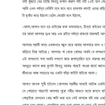
তাই খুঁজতে বের হইছি কিন্তু কপাল খারাপ পাই নাই।এই বলে ম
আমি এখন পর্যন্ত দেখিনি তবে মনে মনে ভাবলাম কালই ওদের 
টা ছ্যাঁত করে উঠলো।হঠাৎ মেয়েটা বলে উঠলো,
-আফা,আপনে মনে হয় ভাইয়ের কথা ভাবতাছেন, চিন্তা কইরেন ন
তয় আফা আপনার দুঃখ আর এক রাইত পর্যন্ত থাকবো তারপরই আপ
আপনার স্বামী অন্য একজনরে পছন্দ করে আবার আপনারে ভাল ও ব
বাড়িতে নিয়া আইছে। আপনার পা থেকে কোমর অবধি যে দাগগুলো 
এই দাগগুলো গলা অবধি দগদগে ঘায়ে রুপান্তরিত হবে তারপর 
অদ্ভুত কালো জবা ফুলটা কিন্তু আমার গাছেই পাওয়া যাবে! জ
জীবনের আজ সবচেয়ে বড় একটা ফাঁড়া কাইটা যাইবো আফা।
আপনে অনেক সুখী হইবেন।আপনার স্বামীর পকেটে আইজ একটা সা
সে পোড়াতে পারলেই আপনার পুরো শরীর আগুনে মতো ঝলসে য
পোড়াইয়া ফেলবেন।যার ক্ষতি করা হবে সেই কাগজে যদি তার একবিন