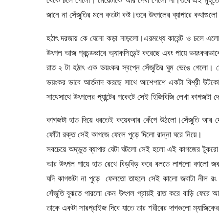
থেকে চলে গেলো। মেয়েটাকে আর দেখা গেলো না।তবে এই মুহূর্তে 
জানে না সেঁজুতির মনে কতটা কষ্ট।তবে উৎপলের ব্যাপারে কথাগুল
হঠাৎ দরজায় কে যেনো কড়া নাড়লো।এরমধ্যে কারেন্ট ও চলে এ
উৎপল আজ প্রচন্ডভাবে অ্যাকসিডেন্ট করেছে এবং পায়ে ভয়ংকরভাব
রাত ২ টা হঠাৎ এক ভয়ংকর স্বপ্নে সেঁজুতির ঘুম ভেঙে গেলো। সেঁ
ভয়ংকর ভাবে আর্তনাদ করছে সাথে আশেপাশে একটা বিশ্রী উটকো 
সাথেসাথে উৎপলের প্যান্টের পকেটে সেই হিজিবিজি লেখা কাগজটা 
কাগজটা হাত দিয়ে ধরতেই কয়েকবার কেঁপে উঠলো।সেঁজুতি আর দের
ফোঁটা রক্ত সেই কাগজে ফেলে পুড়ে দিলো রান্না ঘরে নিয়ে।
সবচেয়ে অদ্ভুত ব্যাপার যেটা ঘটলো সেই হলো এই কাগজের টুকরো
আর উৎপল পায়ে হাত রেখে বিড়বিড় করে বলতে লাগলো কালো জবা, 
যদি কাগজটা না পুড়ে ফেলতো তাহলে সেই কালো জবাটা নীল রং
সেঁজুতি বুঝতে পারলো কেন উৎপল প্রায়ই রাত করে বাড়ি ফে
তাকে একটা সারপ্রাইজ দিবে যাতে তার শরীরের দাগগুলো ম্যাজিকের