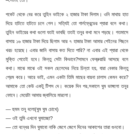
–সেটাই তো।
পকেট থেকে বের করে তুহিন ভাইকে ২ হাজার টাকা দিলাম। ওনি মাথায় হাত
দিয়ে হাটতে হাটতে চলে গেল। সত্যিই তো গার্লফ্রেন্ডের প্যারা বলে কথা।
তুহিন ভাইয়ের কথা গুলো যতই ভাবছি ততই তনুর কথা মনে পড়ছে। গতমাসে
বাসায় ১৬ হাজার টাকা দিয়ে ছিলাম আর ৭ হাজার টাকা আমার পেইনের পিছনে
খরচ হয়েছে। এবার জানি বাসায় কত দিতে পারি? না এবার এই প্যারা থেকে
মুক্তি পেতেই হবে। কিন্তু সেটা কিভাবে?সামনে ফেব্রুয়ারি আসছে বলে
কথা। মাঝে মাঝে ওই সকল ছেলেদের নিয়ে চিন্তা হয়, যারা বেকার কিন্তু
প্রেম করে। আরে ভাই, এমন একটা তিমি মাছের বায়না চালাস কেমন করে?
আমাকে তো কেউ একটু টিপস দে। কয়েক দিন পর,সকালে ঘুম ভাঙ্গলো তনুর
ফোনে। মেয়েটা আমায় জ্বালিয়ে মারলো।
— হুমম তনু বলো(ঘুম ঘুম চোখে)
— ওই তুমি এখনো ঘুমাচ্ছো?
— তো বন্ধের দিন ঘুমাবো নাকি জেগে জেগে দিনের আকাশের তারা গুনবো।