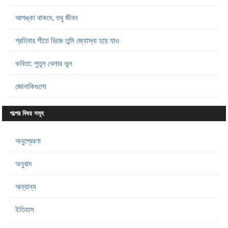
আশঙ্কা থাকবে, তবু জীবন
প্রতিবার শীতে ভিজে তুমি জ্যোস্না হয়ে যাও
কবিতা: পুতুল খেলার ভুল
জোনাকিগুলো
গল্পের বিষয় সমূহ
অনুপ্রেরণা
অনুবাদ
অন্যান্য
ইতিহাস