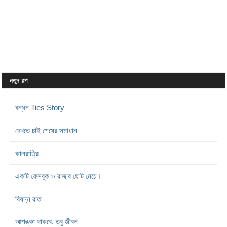
নতুন গল্প
বন্ধন Ties Story
দেখতে চাই শেষের সমাধান
কালরাত্রি
একটি ফেসবুক ও রাজার ছোট মেয়ে।
বিষন্ন রাত
আশঙ্কা থাকবে, তবু জীবন