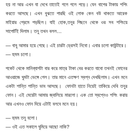
হয় না আর এখন যা দেখে তাতেই গলে গলে পড়ে। যেন বাপের টাকায় শপিং
করতে আসছে। এখন বুঝতে পারছি ওই লোক কেন বউ থাকতে আরেক
মাইয়ার প্রেমে পড়ছিল। যাই হোক,তনুর পিছনে থেকে ওর সব শপিংয়ে
সাপোর্টই দিলাম। তনু তখন বলল…
— বাবু আমার হয়ে গেছে। এই চারটা ড্রেসই নিবো। এবার চলো কাউন্টারে।
— হুমম চলো।
পকেট থেকে মানিব্যাগটা বার করে মাত্র টাকা বের করতে যাবো তখনই ফোনের
আওয়াজে ঘুমটা ভেঙ্গে গেল। তার মানে এতক্ষণ স্বপ্ন দেখছিলাম। এখন মনে
একটা শান্তি শান্তি ভাব আসছে। ফোনটা হাতে নিয়েই তাকিয়ে দেখি তনুর
ফোন। এই মেয়েটা আমায় জ্বালিয়ে মারলো। এক তো স্বপ্নেও শপিং করায়
আর এখনও ফোন দিয়ে এটাই বলবে মনে হয়।
— হুমম তনু বলো।
— ওই এত সকালে ঘুমিয়ে আছো নাকি?