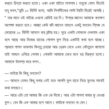
করতে চিন্তা করতে হতো। একা একা হাটতে লাগলাম। তনুকে ফোন দিতেই
তনু বলল,”তুমি ১০ মিনিট বসো, আমি লিপস্টিকের লাস্ট টার্চটা দিয়েই আসছি।
” তার মানে ওই মাইয়া এখনো রেডিই হয় নি। ঈশ্বর জানেন আমাকে কতক্ষণ
অপেক্ষা করতে হবে। আচ্ছা কেউ যদি জানেন তাহলে একটু বলবেন প্লিজ যে
মেয়েদের ১০ মিনিট আসলে কয় ঘন্টায় হয়। দূরে একটা লোককে দেখলাম একা
বসে আছে আর নিজের হাতের গোলাপ ফুল নিয়ে একটাই কথা বলে যাচ্ছে।
প্রথমে পাগল ভাবলাম কিন্তু চেহারা আর ড্রেস দেখে এখন কৌতুহল জাগলো
তাই সামনে এগিয়ে গেলাম। লোকটা আমাকে দেখে মনে হয় বিরক্ত হলো।
আমাকে উদ্দেশ্য করে বলল..
— ভাইয়া কি কিছু বলবেন?
— আসলে তেমন কিছু বলার নেই তবে আপনি ফুল হাতে নিয়ে ফুলের সাথেই
কথা বলছেন।
— আরে এটা তো আমার জি এফ কে দিবো। আর এটা পাগলা বাবার ফু দেওয়া
ফুল। যেন জি এফ আমার বশে আসে। কাউকে বলবেন না যেন।