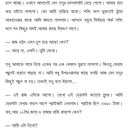
চলে যাচ্ছে। এখানে আসতেই যেন তনুর ভালবাসাটা বেড়ে গেলো। আমার হাত
ধরে হাটতে লাগলো। যেন আমি হারিয়ে যাবো। শপিং মলে ডুকতেই ঠান্ডা
আবহাওয়ার মাঝে আমি ঘামতে লাগলাম। আসলে যমুনা ফিউচার পার্ক শপিং
মলে সব কিছুর দামই আমার কাছে দ্বিগুণ লাগে।
— রাজ হঠাৎ এমন চুপ হয়ে আছো কেন?
— আরে না, এমনি। তুমি দেখো।
তনু আমাকে সাথে নিয়ে একের পর এক দোকান ঘুরতে লাগলো। কিন্তু মেডাম
পছন্দই করতে পারছে না। আমি শুধু উপরওয়ালার কাছে বলছি আজ যেন তনুর
কিছুই পছন্দ না হয়। তখনই তনু বলে উঠলো…
— এই রাজ এদিকে আসো। দেখো এই ড্রেসটা কত্তো সুন্দর। আমি
ড্রেসটা দেখার বদলে আগে প্রাইজটা দেখলাম। প্রাইজ ছিল ৩৯৯০ টাকা।
বাহ,আর ১০টার জন্য ৪ হাজার বাকি রাখলো কেন?
— আমি এটা নিবো?