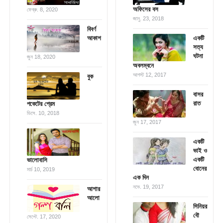
অফিসের বস
ফেব্রু. 8, 2020
জানু. 23, 2018
বিবর্ণ
আকাশ
একটি
সত্য
ঘটনা
জুন 18, 2020
অবলম্বনে
আগস্ট 12, 2017
বুক
বাসর
রাত
পকেটের প্রেম
ডিসে. 10, 2018
জুন 17, 2017
একটি
ভাই ও
একটি
ভালোবাসি
বোনের
মার্চ 10, 2019
এক দিন
নভে. 19, 2017
আশার
আলো
সিনিয়র
বৌ
সেপ্টে. 17, 2020