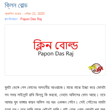
ক্লিন বোল্ড
প্রকাশিত হয়েছে : এপ্রিল 21, 2020
গল্প লিখেছেন :
Papon Das Raj
ঘুমটা ভেঙ্গে গেল ফোনের অসহনীয় আওয়াজে। মাঝে মাঝে ইচ্ছা করে ফোনটা
সব সময় সাইলেন্ট রাখি কিন্তু কি করবো, নেহাত অফিসের ফোন আছে। তবে
আমার ঘুম ভাঙ্গার কারন অফিস নয় বরং একজন পেইন। সেই পেইনের নামটা
হলো তনু। তবে আমি তাকে পেইনই ডাকি। যাই হোক,এবার ফোনটা ধরা যাক