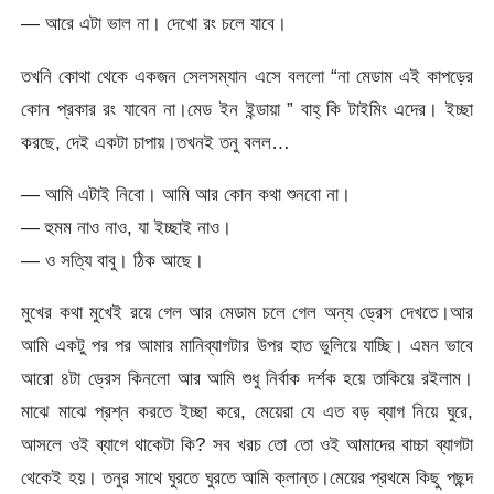
— আরে এটা ভাল না। দেখো রং চলে যাবে।
তখনি কোথা থেকে একজন সেলসম্যান এসে বললো “না মেডাম এই কাপড়ের
কোন প্রকার রং যাবেন না।মেড ইন ইন্ডায়া ” বাহ্ কি টাইমিং এদের। ইচ্ছা
করছে, দেই একটা চাপায়।তখনই তনু বলল…
— আমি এটাই নিবো। আমি আর কোন কথা শুনবো না।
— হুমম নাও নাও, যা ইচ্ছাই নাও।
— ও সত্যি বাবু। ঠিক আছে।
মুখের কথা মুখেই রয়ে গেল আর মেডাম চলে গেল অন্য ড্রেস দেখতে।আর
আমি একটু পর পর আমার মানিব্যাগটার উপর হাত ভুলিয়ে যাচ্ছি। এমন ভাবে
আরো ৪টা ড্রেস কিনলো আর আমি শুধু নির্বাক দর্শক হয়ে তাকিয়ে রইলাম।
মাঝে মাঝে প্রশ্ন করতে ইচ্ছা করে, মেয়েরা যে এত বড় ব্যাগ নিয়ে ঘুরে,
আসলে ওই ব্যাগে থাকেটা কি? সব খরচ তো তো ওই আমাদের বাচ্চা ব্যাগটা
থেকেই হয়। তনুর সাথে ঘুরতে ঘুরতে আমি ক্লান্ত।মেয়ের প্রথমে কিছু পছন্দ