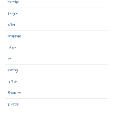
ইসলামিক
উপন্যাস
কবিতা
কাব্যগ্রন্থ
কৌতুক
গল্প
ছড়াসমূহ
ছোট গল্প
জীবনের গল্প
দু:খদায়ক