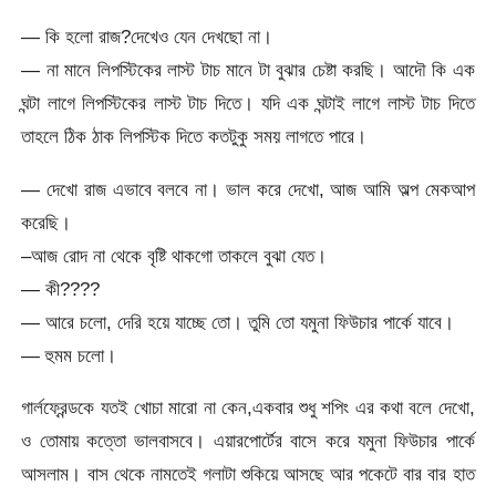
— কি হলো রাজ?দেখেও যেন দেখছো না।
— না মানে লিপস্টিকের লাস্ট টাচ মানে টা বুঝার চেষ্টা করছি। আদৌ কি এক
ঘন্টা লাগে লিপস্টিকের লাস্ট টাচ দিতে। যদি এক ঘন্টাই লাগে লাস্ট টাচ দিতে
তাহলে ঠিক ঠাক লিপস্টিক দিতে কতটুকু সময় লাগতে পারে।
— দেখো রাজ এভাবে বলবে না। ভাল করে দেখো, আজ আমি অল্প মেকআপ
করেছি।
–আজ রোদ না থেকে বৃষ্টি থাকগো তাকলে বুঝা যেত।
— কী????
— আরে চলো, দেরি হয়ে যাচ্ছে তো। তুমি তো যমুনা ফিউচার পার্কে যাবে।
— হুমম চলো।
গার্লফ্রেন্ডকে যতই খোচা মারো না কেন,একবার শুধু শপিং এর কথা বলে দেখো,
ও তোমায় কত্তো ভালবাসবে। এয়ারপোর্টের বাসে করে যমুনা ফিউচার পার্কে
আসলাম। বাস থেকে নামতেই গলাটা শুকিয়ে আসছে আর পকেটে বার বার হাত