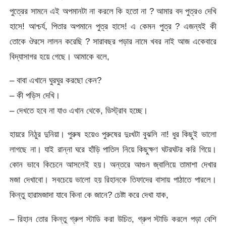
পুত্রের সামনে এই অপমানটা না করলে কি হতো না ? আমার বদ পুত্রও দেখি
হাসে! আশ্চর্য, পিতার অপমানে পুত্র হাসে! এ কেমন পুত্র ? এজন্যই কী
তোকে ঔরসে লালন করেছি ? সারাবছর পড়ার নামে খবর নাই আজ একেবারে
বিদ্যাসাগর হয়ে গেছে। আমাকে বলে,
– বাবা এখানে ঘুরঘুর করছো কেন?
– কী পড়িস দেখি।
– দেখতে হবে না যাও এখান থেকে, ডিস্ট্রাব হচ্ছে।
হায়রে নিঠুর দুনিয়া। পুরুষ হয়েও পুরুষের দুঃখটা বুঝলি না! ধুর কিছুই ভালো
লাগছে না। যাই রান্না ঘরে হাঁড়ি পাতিল নিয়ে কিছুক্ষণ ঘটরঘটর করি গিয়ে।
কোন ভাবে কিচেনে আসলেই হয়। অন্তরে আগুন জ্বালিয়ে তামাশা দেখার
মজা দেখাবো। সবচেয়ে ভালো হয় রিহানকে তিফাদের বাসায় পাঠাতে পারলে।
কিন্তু হারামজাদা যাবে কিনা কে জানে? চেষ্টা করে দেখা যাক,
– রিহান তোর কিন্তু গ্রুপ স্টাডি করা উচিত, গ্রুপ স্টাডি করলে পড়া বেশি