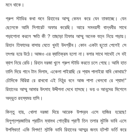
মনে থাকে।
গ্রুপ স্টাডির কথা শুনে রিহানের আম্মু কেমন করে যেন তাকাচ্ছে। যেন
ছেলেকে আমি সিগারেট অফার করেছি। আরে সমবয়সী বান্ধবীর সাথে
পড়াশোনা করলে ক্ষতি কী ? তাছাড়া তিফার আম্মু অনেক যত্ন নিয়ে পড়ায়।
রিহান তিফাদের বাসায় যেতে খুবই উদগ্রীব। কোন একটা ছুতো পেলেই সে
তৎপর হয়ে উঠে। আজও এর ব্যাতিক্রম হলো না। বলার সাথে সাথেই সে বই
ব্যাগ নিয়ে রেডি। রিহান দরজা খুলে গ্রুপ স্টাডি করতে চলে গেছে। আমি হাত
তালি দিয়ে গানে টান দিলাম, একেলা পাইয়াছি রে শ্যাম পালাইয়া যাবি কোথায়?
চৌদিকে ঘিরিয়া রে রাখবো এই নিঠুর বনে আজ পাশা খেলবো রে শ্যাম!”
রিহানের আম্মু আমার উৎসাহ উদ্দীপনা দেখে হাসছে। ভয় ও আনন্দের মিশেলে
অদ্ভুত রহস্যময় হাসি।
কিন্তু হায়, খোলা দরজা দিয়ে আরেক উপদ্রব এসে হাজির হয়েছে!
বিলুপ্তপ্রজাতির প্রাচীন ম্যামথ গোত্রীয় প্রাণী তিন তলার মুটকি ভাবি এসে
উপস্থিত! একি বিপদ!! মুটকি ভাবি রিহানের আম্মুর জন্য হটপট ভর্তি করে