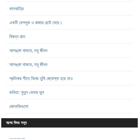
কালরাত্রি
একটি ফেসবুক ও রাজার ছোট মেয়ে।
বিষন্ন রাত
আশঙ্কা থাকবে, তবু জীবন
আশঙ্কা থাকবে, তবু জীবন
প্রতিবার শীতে ভিজে তুমি জ্যোস্না হয়ে যাও
কবিতা: পুতুল খেলার ভুল
জোনাকিগুলো
গল্পের বিষয় সমূহ