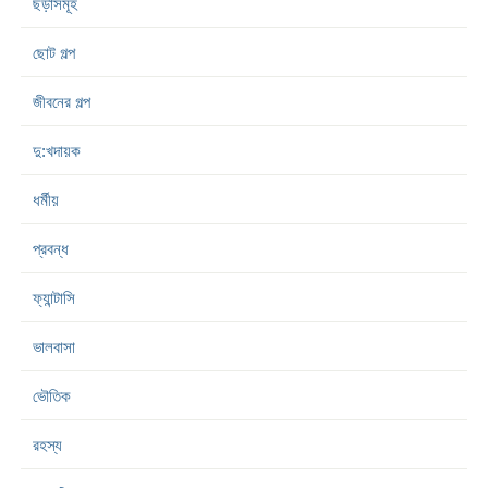
ছড়াসমূহ
ছোট গল্প
জীবনের গল্প
দু:খদায়ক
ধর্মীয়
প্রবন্ধ
ফ্যান্টাসি
ভালবাসা
ভৌতিক
রহস্য