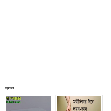
অনুরূপ গল্প