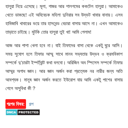
হালুয়া নিয়ে এসেছে। মূলা, গাজর আর শালগমের ককটেল হালুয়া। আমাকেও
খেতে ডাকছে! এই অবিবেচক মহিলা দুনিয়ার সব উদ্ভট খাবার বানায়। এসব
হাবিজাবি খাবারের ভয়ে তার হাসবেন্ড বেচারা বাসায় আসে না। এখন আমাকেও
তাড়াতে চাইছে। মুটকি তোর হালুয়া তুই খা! আমি গেলাম!
আজ আর পাশা খেলা হবে না। যাই তিফাদের বাসা থেকে একটু ঘুরে আসি।
সময় সুযোগ হলে তিফার আম্মু সাথে মানব সভ্যতার উদ্ভব ও ক্রমবিকাশ
সম্পর্কে দু’চারটা ইম্পর্ট্যান্ট কথা বলবো। অরিজিন অব স্পিসেস সম্পর্কে তিফার
আম্মুর অগাধ জ্ঞান। আর জ্ঞান অর্জন করা প্রত্যেক নর নারীর জন্য অতি
আবশ্যক। মানুষ জ্ঞান অর্জন করতে ইউরোপ যায় আমি একটু পাশের বাসায়
গেলে অসুবিধা কী ?
গল্পের বিষয়:
গল্প