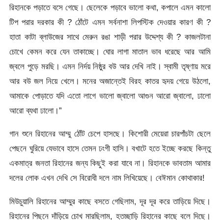
রিহানকে পড়াতে বসে গেছে। ছেলেকে পড়াবে ভালো কথা, কপালে এমন কালো
টিপ পরার দরকার কী ? ঠোঁটে এমন সর্বনাশা লিপস্টিক দেওয়ার কারণ কী ?
হাতা কাটা ব্লাউজের সাথে মেরুন রঙা শাড়ী পরার উদ্দেশ্য কী ? কাজলটানা
চোখে কেমন করে যেন তাকাচ্ছে। ঘোর লাগা মাতাল ভাব ধরেছে আর আমি
জ্বলে পুড়ে মরছি। এমন নির্দয় নিষ্ঠুর বউ আর দেখি নাই। স্বামী তৃষ্ণায় মরে
আর বউ জল নিয়ে খেলে। মনের অজান্তেই বিরহ কাতর হৃদয় গেয়ে উঠলো,
আমাকে পোড়াতে যদি এতো লাগে ভালো জ্বালো আগুন আরো জ্বালো, ঢালো
আরো ব্যথা ঢালো।”
গান শুনে রিহানের আম্মু ঠোঁট চেপে হাসছে। কিশোরী মেয়েরা চারপাঁচটা ছেলে
পেছনে ঘুরিয়ে যেভাবে হাসে তেমন ঢংগী হাসি। বখাটে হতে ইচ্ছে করছে কিন্তু
একমাত্র জনতা রিহানের জন্য কিছুই করা যাবে না। রিহানকে ভাবতাম আমার
দলের লোক এখন দেখি সে বিরোধী দলে নাম লিখিয়েছে। বেঈমান কোথাকার!
মিউচুয়ালি রিহানের আম্মুর কাছে বসতে গেছিলাম, দূর দূর করে তাড়িয়ে দিছে।
রিহানের পিছনে দাঁড়িয়ে চোখ মারছিলাম, হতচ্ছাড়ি রিহানের কাছে বলে দিছে।