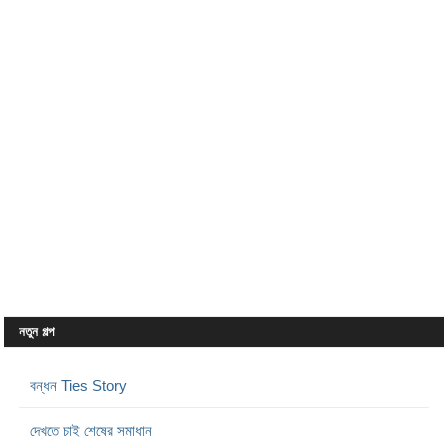
নতুন গল্প
বন্ধন Ties Story
দেখতে চাই শেষের সমাধান