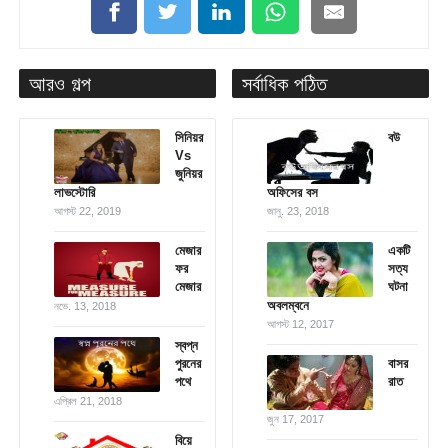
আরও গল্প
সর্বাধিক পঠিত
সিনিয়র
বউ
Vs
জুনিয়র
লাভস্টোরি
অফিসের বস
আগস্ট 22, 2019
জানু. 23, 2018
মেজার
একটি
ফর
সত্য
মেজার
ঘটনা
অবলম্বনে
নভে. 13, 2018
আগস্ট 12, 2017
স্বপ্ন
পুরনের
বাসর
পথে
রাত
এপ্রিল 21, 2018
জুন 17, 2017
বিয়ে