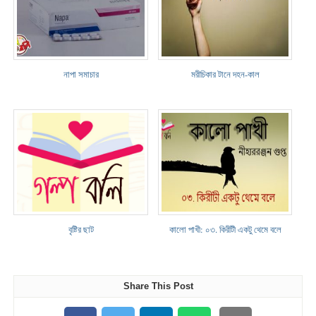
নাপা সমাচার
মরীচিকার টানে দহন-কাল
বৃষ্টির ছাট
কালো পাখী: ০৩. কিরীটী একটু থেমে বলে
Share This Post