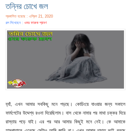
তন্নির চোখে জল
প্রকাশিত হয়েছে : এপ্রিল 21, 2020
গল্প লিখেছেন :
ওমর ফারুক শ্রাবণ
হ্যাঁ, এখন আমার সবকিছু মনে পড়ছে। কোচিংয়ে যাওয়ার জন্য সকালে
ফার্মগেটের উদ্দেশ্য রওনা দিয়েছিলাম। বাস থেকে নামার পর মাথা চক্কর দিয়ে
রাস্তায় পড়ে যাই। এর পর আর আমার কিছুই মনে নেই। কে আমাকে
হাসপাতালে এনেছে সেটাও আমি জানি না। এখন আমার চাচাত ভাই বলছে