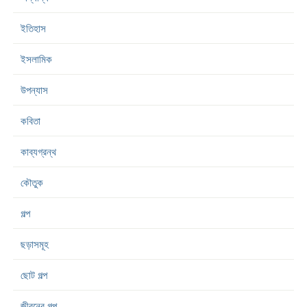
ইতিহাস
ইসলামিক
উপন্যাস
কবিতা
কাব্যগ্রন্থ
কৌতুক
গল্প
ছড়াসমূহ
ছোট গল্প
জীবনের গল্প