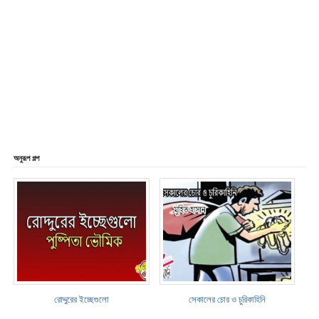
অনুরূপ গল্প
রোদ্দুরের ইচ্ছেগুলো
সেকালের চোর ও চুরিকাহিনি