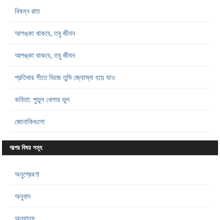
বিষন্ন রাত
আশঙ্কা থাকবে, তবু জীবন
আশঙ্কা থাকবে, তবু জীবন
প্রতিবার শীতে ভিজে তুমি জ্যোস্না হয়ে যাও
কবিতা: পুতুল খেলার ভুল
জোনাকিগুলো
গল্পের বিষয় সমূহ
অনুপ্রেরণা
অনুবাদ
অন্যান্য