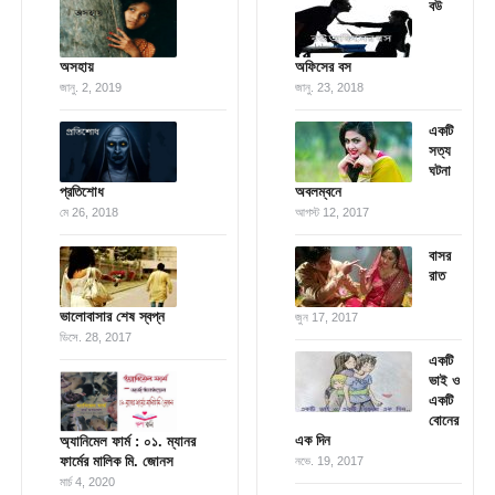
বউ
অসহায়
অফিসের বস
জানু. 2, 2019
জানু. 23, 2018
একটি
সত্য
ঘটনা
প্রতিশোধ
অবলম্বনে
মে 26, 2018
আগস্ট 12, 2017
বাসর
রাত
ভালোবাসার শেষ স্বপ্ন
জুন 17, 2017
ডিসে. 28, 2017
একটি
ভাই ও
একটি
বোনের
এক দিন
অ্যানিমেল ফার্ম : ০১. ম্যানর
ফার্মের মালিক মি. জোনস
নভে. 19, 2017
মার্চ 4, 2020