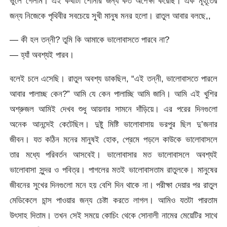
ভুলে গেলাম। এই কথাটা শোনার জন্য কত অপেক্ষা করেছি। এক মূহূর্তের
জন্য নিজেকে পৃথিবীর সবচেয়ে সুখী মানুষ মনর হলো। রাতুল আবার বলছে,,
— কী হল তন্নী? তুমি কি আমাকে ভালোবাসতে পারবে না?
— হ্যাঁ অবশ্যই পারব।
বলেই চলে এসেছি। রাতুল অবশ্য ডাকছিল, “এই তন্নী, ভালোবাসতে পারলে
আবার পালাচ্ছ কেন?” আমি যে কেন পালাচ্ছি আমি জানি। আমি এই খুশির
অশ্রুজল আমিই দেখব শুধু আয়নার সামনে দাঁড়িয়ে। এর পরের দিনগুলো
অনেক আনন্দেই কেটেছিল। দুষ্টু মিষ্টি ভালোবাসায় ভরপুর ছিল দু’জনার
জীবন। যত কঠিন মনের মানুষই হোক, প্রেমে পড়লে কাউকে ভালোবাসলে
তার মধ্যে পরিবর্তন আসবেই। ভালোবাসার মত ভালোবাসলে অবশ্যই
ভালোবাসা সুন্দর ও পবিত্র। পাগলের মতই ভালোবাসতাম রাতুলকে। মানুষের
জীবনের সুখের দিনগুলো মনে হয় বেশি দিন থাকে না। পরীক্ষা দেয়ার পর রাতুল
মেডিকেলে চান্স পাওয়ার জন্য চেষ্টা করতে লাগল। আমিও যতটা পারতাম
উৎসাহ দিতাম। তখন সেই সময়ে কোচিং থেকে সোনালী নামের মেয়েটির সাথে