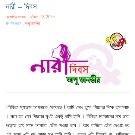
নারী – দিবস
প্রকাশিত হয়েছে : এপ্রিল 20, 2020
গল্প লিখেছেন :
অপু তানভীর
-নিকিতা ম্যাডাম আপনাকে ডেকেছে ! আমি চোখ তুলে পিয়নের দিকে তাকালাম
। মনে হল যেন পিয়নের মুখটা একটু হাসি হাসি । নিকিতা ম্যাডামের ঘরে ডাক
পড়েছে তার মানে আমাকে ছেঁচা দেওয়া হবে । আর কাউকে ছেঁচা দেওয়া হব
এই জন্য এই বদ বেটার মুখ হাসি হাসি ! কেবল এই পিয়নই না, অফিসের