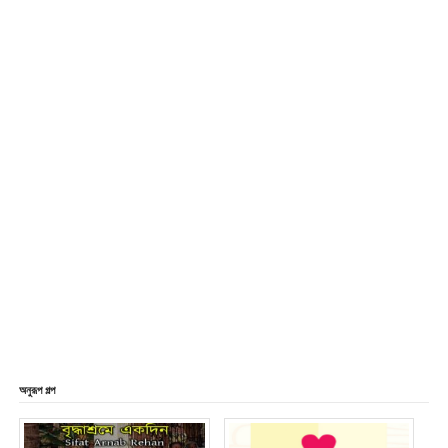
অনুরূপ গল্প