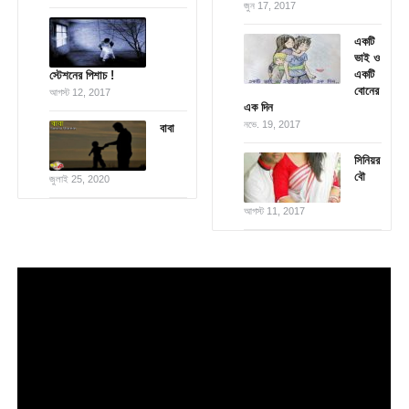
জুন 17, 2017
একটি
ভাই ও
একটি
স্টেশনের পিশাচ !
বোনের
আগস্ট 12, 2017
এক দিন
নভে. 19, 2017
বাবা
সিনিয়র
বৌ
জুলাই 25, 2020
আগস্ট 11, 2017