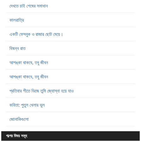
দেখতে চাই শেষের সমাধান
কালরাত্রি
একটি ফেসবুক ও রাজার ছোট মেয়ে।
বিষন্ন রাত
আশঙ্কা থাকবে, তবু জীবন
আশঙ্কা থাকবে, তবু জীবন
প্রতিবার শীতে ভিজে তুমি জ্যোস্না হয়ে যাও
কবিতা: পুতুল খেলার ভুল
জোনাকিগুলো
গল্পের বিষয় সমূহ