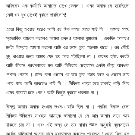
অফিসের এক কর্মচারি আমাদের দেখে ফেলল । এমন অবাক সে হয়েছিলো
সেটা ওর মুখ দেখেই বুঝতে পারছিলাম!
এতো কিছু হওয়ার পরেও আমি ওর ঠিক কাছে যেতে পারি নি । আমার সাথে
স্বাভাবিক আচরন করলেও আমরা তখনও আলাদা ঘুমাতাম । একদিন আবারও
মনটা বিদ্রোহ ঘোষনা করলো আমি ওর রুমে ঢুকে পড়লাম রাতে । ওর ঠোঁটে
চুমু খাওয়ার জন্য আমার যেন তর আর সইছিলো না । তারপর হঠাৎ করেই
আমি জীবনে প্রথমবারের মত আমি নিকিতার চেহারাতে একটা তীব্র আকঙ্ক
দেখতে পেলাম । রাতে বেলা ওভাবে ওর ঘরে ঢুকে পড়ার ফলে ও ওভাবে ভয়ে
পেয়ে যাবে আমি ভাবতেও পারি নি । নিকিতা শান্ত হয়ে তখনই গাড়ি নিয়ে
ওদের বাসাতে চলে গেল ! আমি কিছুই বুঝতে পারলাম না ।
কিন্তু আমার অবাক হওয়ার তখনও বাকি ছিল না । পরদিন বিকাল বেলা
নিকিতা উকিলের মাধ্যমে আমাকে জানালো যে সে আর আমার সাথে আর
থাকতে চায় না । এবং এই জন্য সে তার বাবার উইল অনুযায়ী ব্যবসায়ের
অর্ধেক মালিকানা আমার নামে হস্তান্তর করতেও প্রস্তুত ! এতো কিছু হল