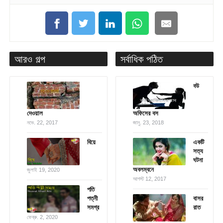
আরও গল্প
সর্বাধিক পঠিত
বউ
দেওয়াল
অফিসের বস
নভে. 22, 2017
জানু. 23, 2018
বিয়ে
একটি
সত্য
ঘটনা
অবলম্বনে
জুলাই 19, 2020
আগস্ট 12, 2017
পতি
পত্নী
বাসর
সমগ্র
রাত
ফেব্রু. 2, 2020