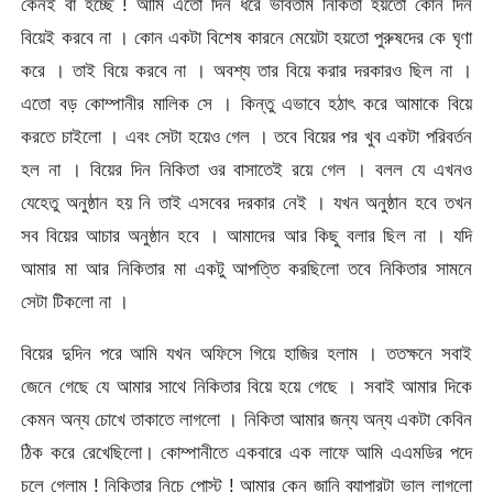
কেনই বা হচ্ছে ! আমি এতো দিন ধরে ভাবতাম নিকিতা হয়তো কোন দিন
বিয়েই করবে না । কোন একটা বিশেষ কারনে মেয়েটা হয়তো পুরুষদের কে ঘৃণা
করে । তাই বিয়ে করবে না । অবশ্য তার বিয়ে করার দরকারও ছিল না ।
এতো বড় কোম্পানীর মালিক সে । কিন্তু এভাবে হঠাৎ করে আমাকে বিয়ে
করতে চাইলো । এবং সেটা হয়েও গেল । তবে বিয়ের পর খুব একটা পরিবর্তন
হল না । বিয়ের দিন নিকিতা ওর বাসাতেই রয়ে গেল । বলল যে এখনও
যেহেতু অনুষ্ঠান হয় নি তাই এসবের দরকার নেই । যখন অনুষ্ঠান হবে তখন
সব বিয়ের আচার অনুষ্ঠান হবে । আমাদের আর কিছু বলার ছিল না । যদি
আমার মা আর নিকিতার মা একটু আপত্তি করছিলো তবে নিকিতার সামনে
সেটা টিকলো না ।
বিয়ের দুদিন পরে আমি যখন অফিসে গিয়ে হাজির হলাম । ততক্ষনে সবাই
জেনে গেছে যে আমার সাথে নিকিতার বিয়ে হয়ে গেছে । সবাই আমার দিকে
কেমন অন্য চোখে তাকাতে লাগলো । নিকিতা আমার জন্য অন্য একটা কেবিন
ঠিক করে রেখেছিলো। কোম্পানীতে একবারে এক লাফে আমি এএমডির পদে
চলে গেলাম ! নিকিতার নিচে পোস্ট ! আমার কেন জানি ব্যাপারটা ভাল লাগলো