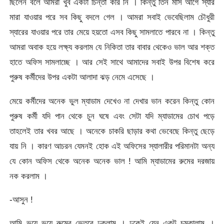
ছিলেন বলে আমরা খুব একটা চিন্তা করি নি । কিন্তু তিন মাস আগে স্যার
মারা যাওয়ার পরে সব কিছু বদলে গেল । আমরা সবাই ভেবেছিলাম চৌধুরী
স্যারের যাওয়ার পরে তার মেয়ে হয়তো এসব কিছু সামলাতে পারবে না । কিন্তু
আমরা অবাক হয়ে লক্ষ্য করলাম যে নিকিতা তার বাবার থেকেও ভাল আর শক্ত
হাতে অফিস সামলাচ্ছে । আর সেই সাথে আমাদের সবাই উপর বিশেষ করে
পুরুষ কর্মীদের উপর একটা আলাদা ঝড় নেমে এসেছে ।
মেয়ে কর্মীদের অনেক ভুল ম্যাডাম দেখেও না দেখার ভান করেন কিন্তু কোন
পুরুষ কর্মী যদি পান থেকে চুন ঘষে এবং সেটা যদি ম্যাডামের চোখ পড়ে
তাহলেই তার খবর আছে । অনেকে চাকরি ছাড়ার কথা ভেবেছে কিন্তু ছেড়ে
যায় নি । কারণ আচরন যেমনই হোক এই অফিসের স্যালারীর পরিমানটা অন্য
যে কোন অফিস থেকে অনেক অনেক ভাল ! আমি ম্যাডামের রুমের দরজায়
নক করলাম ।
-আসুন !
আমি ভয়ে ভয়ে রুমের ভেতরে ঢুকলাম । ঢুকেই যেন একটু চমকালাম ।