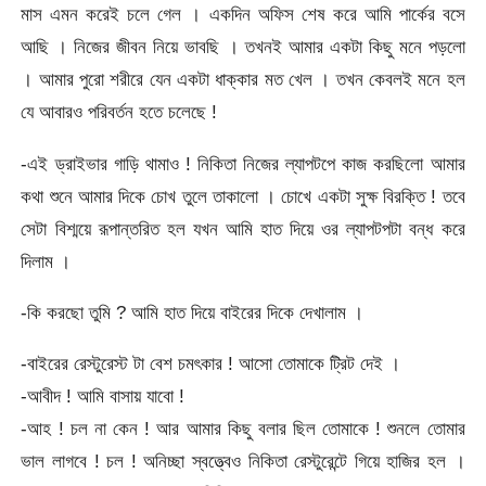
মাস এমন করেই চলে গেল । একদিন অফিস শেষ করে আমি পার্কের বসে
আছি । নিজের জীবন নিয়ে ভাবছি । তখনই আমার একটা কিছু মনে পড়লো
। আমার পুরো শরীরে যেন একটা ধাক্কার মত খেল । তখন কেবলই মনে হল
যে আবারও পরিবর্তন হতে চলেছে !
-এই ড্রাইভার গাড়ি থামাও ! নিকিতা নিজের ল্যাপটপে কাজ করছিলো আমার
কথা শুনে আমার দিকে চোখ তুলে তাকালো । চোখে একটা সুক্ষ বিরক্তি ! তবে
সেটা বিশ্ময়ে রূপান্তরিত হল যখন আমি হাত দিয়ে ওর ল্যাপটপটা বন্ধ করে
দিলাম ।
-কি করছো তুমি ? আমি হাত দিয়ে বাইরের দিকে দেখালাম ।
-বাইরের রেস্টুরেস্ট টা বেশ চমৎকার ! আসো তোমাকে ট্রিট দেই ।
-আবীদ ! আমি বাসায় যাবো !
-আহ ! চল না কেন ! আর আমার কিছু বলার ছিল তোমাকে ! শুনলে তোমার
ভাল লাগবে ! চল ! অনিচ্ছা স্বত্ত্বেও নিকিতা রেস্টুরেন্টে গিয়ে হাজির হল ।