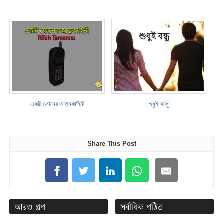
একটি ফোনের আত্নকাহিনী
শুধুই বন্ধু
Share This Post
আরও গল্প
সর্বাধিক পঠিত