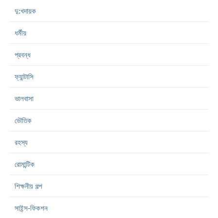
দু:খদায়ক
ধর্মীয়
প্রবন্ধ
ফ্যান্টাসি
ভালবাসা
ভৌতিক
রহস্য
রোমান্টিক
শিক্ষনীয় গল্প
সাইন্স-ফিকশন