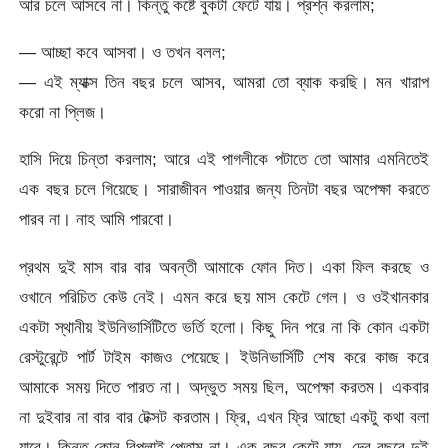
আর চলে আসবে না। কিন্তু কষ্টে বুকটা ফেটে যায়। প্রশ্ন করলাম;
— আচ্ছা কবে আসবা। ও তখন বলল;
— এই ম্যাক্স তিন বছর চলে আসব, আমরা তো ব্যাক করছি। মন খারাপ
করো না প্লিজ।
হাসি দিয়ে চিন্তা করলাম; আরে এই পাগলীকে পটাতে তো আমার এমনিতেই
এক বছর চলে গিয়েছে। সারাজীবন পাওয়ার জন্য তিনটা বছর অপেক্ষা করতে
পারব না। নাহ আমি পারবো।
প্রথম দুই মাস বার বার অবন্তী আমাকে ফোন দিত। একা ফিল করছে ও
ওখানে পরিচিত কেউ নেই। এমন করে ছয় মাস কেটে গেল। ও ওইখানকার
একটা স্থানীয় ইউনিভার্সিটিতে ভর্তি হলো। কিছু দিন পরে না কি কোন একটা
রেস্টুরেন্টে পার্ট টাইম কাজও পেয়েছে। ইউনিভার্সিটি শেষ করে কাজ করে
আমাকে সময় দিতে পারত না। অদ্ভুত সময় ছিল, অপেক্ষা করতম। একবার
না দুইবার না বার বার টেক্সট করতাম। ফ্রি, এখন ফ্রি আছো একটু কথা বলা
যাবে। কিন্তু কোন রিপলাই পেতাম না। এক বছর কেটে যায়, দের বছরে দুই