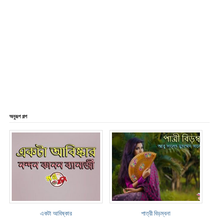
অনুরূপ গল্প
একটা আবিষ্কার
পাত্রী বিড়ম্বনা