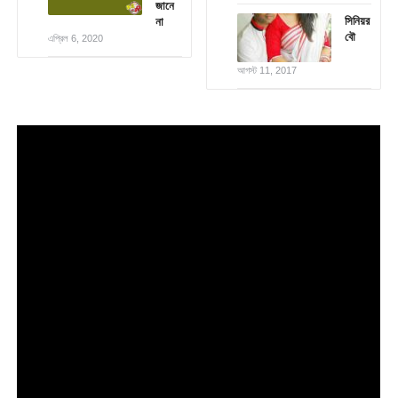
জানে
সিনিয়র
না
বৌ
এপ্রিল 6, 2020
আগস্ট 11, 2017