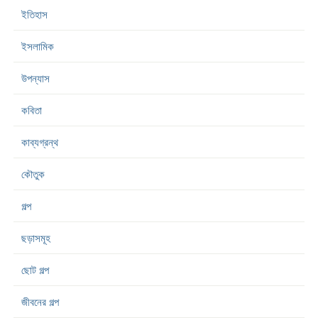
ইতিহাস
ইসলামিক
উপন্যাস
কবিতা
কাব্যগ্রন্থ
কৌতুক
গল্প
ছড়াসমূহ
ছোট গল্প
জীবনের গল্প