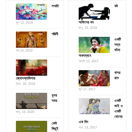
সম্মতি
বউ
অফিসের বস
জুন 12, 2019
জানু. 23, 2018
পদ্মিনী
একটি
সত্য
ঘটনা
মার্চ 14, 2019
অবলম্বনে
আগস্ট 12, 2017
বাসর
রাত
জ্যোৎস্নাভিসার
ডিসে. 26, 2018
জুন 17, 2017
ধূসর
সময়
একটি
ভাই ও
একটি
জানু. 19, 2020
বোনের
এক দিন
কেউ
নভে. 19, 2017
কিছুই