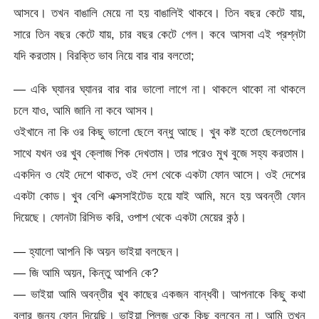
আসবে। তখন বাঙালি মেয়ে না হয় বাঙালিই থাকবে। তিন বছর কেটে যায়,
সারে তিন বছর কেটে যায়, চার বছর কেটে গেল। কবে আসবা এই প্রশ্নটা
যদি করতাম। বিরক্তি ভাব নিয়ে বার বার বলতো;
— একি ঘ্যানর ঘ্যানর বার বার ভালো লাগে না। থাকলে থাকো না থাকলে
চলে যাও, আমি জানি না কবে আসব।
ওইখানে না কি ওর কিছু ভালো ছেলে বন্ধু আছে। খুব কষ্ট হতো ছেলেগুলোর
সাথে যখন ওর খুব ক্লোজ পিক দেখতাম। তার পরেও মুখ বুজে সহ্য করতাম।
একদিন ও যেই দেশে থাকত, ওই দেশ থেকে একটা ফোন আসে। ওই দেশের
একটা কোড। খুব বেশি এক্সসাইটেড হয়ে যাই আমি, মনে হয় অবন্তী ফোন
দিয়েছে। ফোনটা রিসিভ করি, ওপাশ থেকে একটা মেয়ের কন্ঠ।
— হ্যালো আপনি কি অয়ন ভাইয়া বলছেন।
— জি আমি অয়ন, কিন্তু আপনি কে?
— ভাইয়া আমি অবন্তীর খুব কাছের একজন বান্ধবী। আপনাকে কিছু কথা
বলার জন্য ফোন দিয়েছি। ভাইয়া প্লিজ ওকে কিছু বলবেন না। আমি তখন