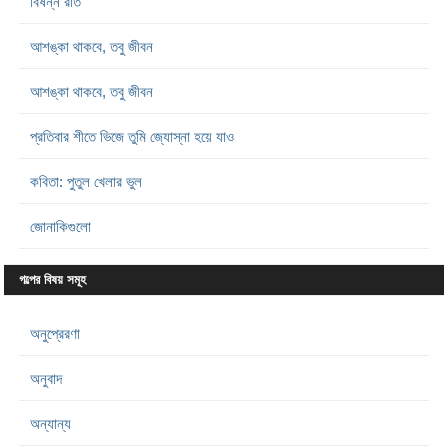
বিষন্ন রাত
আশঙ্কা থাকবে, তবু জীবন
আশঙ্কা থাকবে, তবু জীবন
প্রতিবার শীতে ভিজে তুমি জ্যোস্না হয়ে যাও
কবিতা: পুতুল খেলার ভুল
জোনাকিগুলো
গল্পের বিষয় সমূহ
অনুপ্রেরণা
অনুবাদ
অন্যান্য