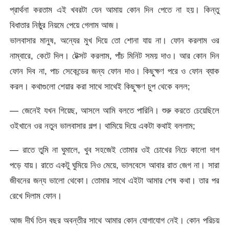
প্রার্থনা করতাম এই খবরটা যেন আমায় কোন দিন পেতে না হয়। কিন্তু
বিধাতার নিষ্ঠুর নিয়মে পেয়ে গেলাম আজ।
ভালবাসার মানুষ, অন্যের মুখ দিয়ে তো শোনা যায় না। ফোন করলাম ওর
নাম্বারে, কেটে দিল। টেক্সট করলাম, পাঁচ মিনিট সময় দাও। আর কোন দিন
ফোন দিব না, পাচ সেকেন্ডের জন্য ফোন দাও। কিছুক্ষণ পরে ও ফোন ব্যাক
করল। কথাগুলো শেয়ার করা সাথে সাথেই কিছুক্ষণ চুপ থেকে বলল;
— জেনেই যখন গিয়েছ, আসলে আমি বলতে পারিনি। শুরু করতে চেয়েছিলে
ওইখানে ওর নতুন ভালবাসার গল্প। থামিয়ে দিয়ে একটা কথাই বললাম;
— রাতে তুমি না ঘুমালে, খুব সহজেই তোমার ওই চোখের নিচে কালো দাগ
পড়ে যায়। রাতে একটু ঘুমিয়ে নিও মেয়ে, ভালবেসে আবার রাত জেগ না। সারা
জীবনের জন্য ভালো থেকো। তোমার সাথে এইটা আমার শেষ কথা। তার পর
রেখে দিলাম ফোন।
আজ দীর্ঘ তিন বছর অবন্তীর সাথে আমার কোন যোগাযোগ নেই। কোন পরিচয়