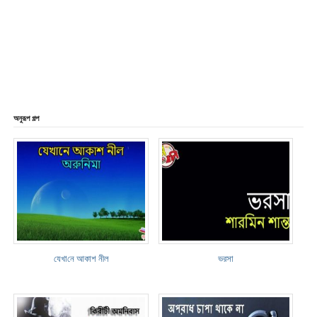
অনুরূপ গল্প
যেখা‌নে আকাশ নীল
ভরসা