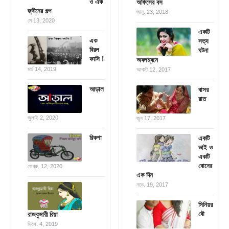
ও এক
অফিসের বস
জ্বীনের গল্প
জানু. 23, 2018
মে 13, 2020
একটি
এক
সত্য
বিরল
ঘটনা
ফাসি !
অবলম্বনে
মার্চ 14, 2019
আগস্ট 12, 2017
আড়াল
বাসর
রাত
জুলাই 2, 2020
জুন 17, 2017
রিকশা
একটি
ভাই ও
একটি
বোনের
ফেব্রু. 12, 2020
এক দিন
নভে. 19, 2017
সিনিয়র
বৌ
রাজকুমারী রিয়া
ডিসে. 4, 2019