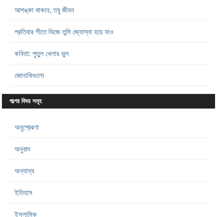
আশঙ্কা থাকবে, তবু জীবন
প্রতিবার শীতে ভিজে তুমি জ্যোস্না হয়ে যাও
কবিতা: পুতুল খেলার ভুল
জোনাকিগুলো
গল্পের বিষয় সমূহ
অনুপ্রেরণা
অনুবাদ
অন্যান্য
ইতিহাস
ইসলামিক