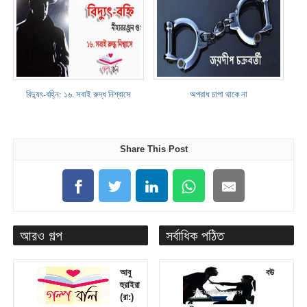
বিদ্যুৎ-বহ্নি: ১৬. সবাই রুদ্ধ নিশ্বাসে
অপরাধ চাপা থাকে না
Share This Post
আরও গল্প
সর্বাধিক পঠিত
আবু
বউ
হুরাইরা
(রা:)