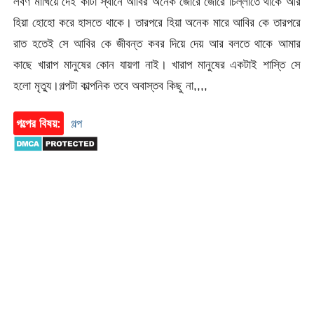
লবণ মাখিয়ে দেই কাটা স্থানে আবির অনেক জোরে জোরে চিল্লাতে থাকে আর
হিয়া হোহো করে হাসতে থাকে। তারপরে হিয়া অনেক মারে আবির কে তারপরে
রাত হতেই সে আবির কে জীবন্ত কবর দিয়ে দেয় আর বলতে থাকে আমার
কাছে খারাপ মানুষের কোন যায়গা নাই। খারাপ মানুষের একটাই শাস্তি সে
হলো মৃত্যু।গল্পটা কাল্পনিক তবে অবাস্তব কিছু না,,,,
গল্পের বিষয়:
গল্প