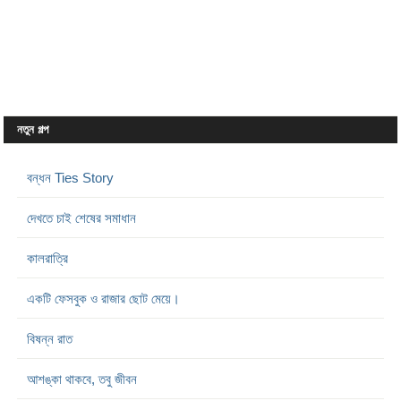
নতুন গল্প
বন্ধন Ties Story
দেখতে চাই শেষের সমাধান
কালরাত্রি
একটি ফেসবুক ও রাজার ছোট মেয়ে।
বিষন্ন রাত
আশঙ্কা থাকবে, তবু জীবন