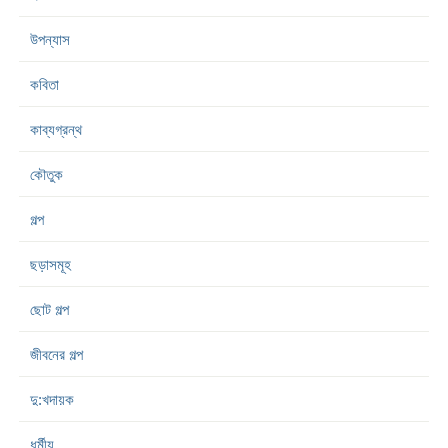
উপন্যাস
কবিতা
কাব্যগ্রন্থ
কৌতুক
গল্প
ছড়াসমূহ
ছোট গল্প
জীবনের গল্প
দু:খদায়ক
ধর্মীয়