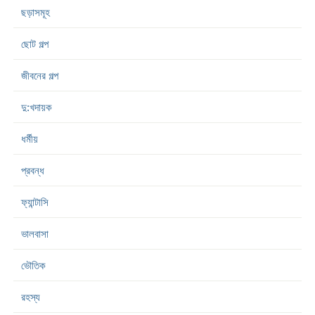
ছড়াসমূহ
ছোট গল্প
জীবনের গল্প
দু:খদায়ক
ধর্মীয়
প্রবন্ধ
ফ্যান্টাসি
ভালবাসা
ভৌতিক
রহস্য