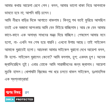
আমার কথায় আয়েশা রেগে গেল। বলল, আমার ভালো থাকা নিয়ে আপনাকে
ভাবতে হবে না; আপনি বাড়ি চলেন।
আমি নীরবে বাড়ির দিকে আগাতে থাকলাম। কিন্তু পথ যতই ফুরিয়ে আসছিল
ততই এক অজানা আশংকায় আমি যেন মিইয়ে যাচ্ছিলাম। আর কে যেন আমার
কানে-কানে এক অসাধ্য সাধনের মন্ত্র দিয়ে যাচ্ছিল। শেষমেশ আমার মনে
হলো, না- এখনি সব শেষ হয়ে যায়নি। এখনো উপায় আছে। তাই সাইকেল
আমাকে ঘুরাতেই হলো। আচমকা আমার সাইকেল ঘুরানো দেখে আয়েশা বলল,
কি হলো- সাইকেল ঘুরালেন কেনো? আমি বললাম, চুপ; একদম চুপ। অনেক
জ্বালিয়েছিস তুই। এবার তোকে আমি সারাজীবনের জন্য জ্বালাব। আয়েশা
মুচকি হাসল। ধোপাঘাটা ব্রিজের পথ ধরে চলতে থাকল সাইকেল, দুঃসাহসিক
এক স্বপ্নযাত্রায়!
গল্পের বিষয়:
গল্প