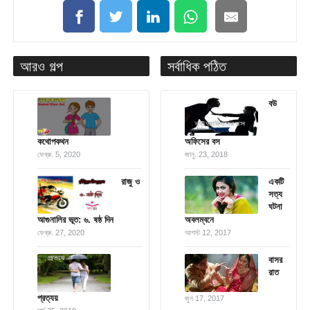
আরও গল্প
সর্বাধিক পঠিত
বউ
কথোপকথন
অফিসের বস
ফেব্রু. 5, 2020
জানু. 23, 2018
রাজু ও
একটি
সত্য
ঘটনা
আগুনালির ভূত: ৬. ষষ্ঠ দিন
অবলম্বনে
ফেব্রু. 27, 2020
আগস্ট 12, 2017
বাসর
রাত
প্রত্যয়
জুন 17, 2017