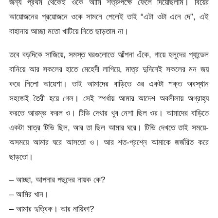
জন্য প্রথম থেকেই ওকে আমি শত্রুপক্ষে ফেলে দিয়েছিলাম। বিয়ের
আয়োজনের প্রয়োজনে ওকে সামনে পেলেই তাই “এটা ওটা এনে দে”, এই
বাহানায় আচ্ছা মতো খাটিয়ে নিতে ছাড়তাম না।
তবে বড়দিকে সাজিয়ে, সমস্ত ঘরগুলোতে আঁল্পনা এঁকে, গায়ে হলুদের প্যান্ডেল
বানিয়ে আর সকলের হাতে মেহেদী লাগিয়ে, মাত্র দুদিনেই সকলের মন জয়
করে নিলো আয়েশা। তাই আমাদের বাড়িতে ওর একটা শক্ত অবস্থান
সহজেই তৈরী হয়ে গেল। সেই স্পর্ধায় আমার আদেশ অবলীলায় অগ্রাহ্য
করতে আরম্ভ করল ও। টিভি দেখার খুব নেশা ছিল ওর। আমাদের বাড়িতে
একটা মাত্র টিভি ছিল, আর তা ছিল আমার ঘরে। টিভি দেখতে তাই সময়ে-
অসময়ে আমার ঘরে আসতো ও। আর শত-প্রশ্নে আমাকে জর্জরিত করে
ছাড়তো।
– আচ্ছা, আপনার পছন্দের নায়ক কে?
– আমির খান।
– আমার হৃত্বিক। আর নায়িকা?