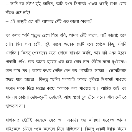
– আমি বড় নই? তুই জানিস, আমি যখন সিগারেট খাওয়া ধরেছি তখন তোর
দাঁতও ওঠে নাই!
– এই জন্যই তো বলি আপনার ঠোঁট এত কালো কেনো?
ওর কথায় আমি প্রচন্ড রেগে গিয়ে বলি, আমার ঠোঁট কালো, না? ভালো; তবে
শোন মিস লাল ঠোঁট, তুই বয়সে অনেক ছোট বলে তোকে কিছু বলিনি
এতদিন। কিন্তু শেষবারের মতো তোকে সাবধান করছি, আর যদি এমন ইঁচরে
পাকামী দেখি- তবে আমার হাতের এক চড়ে তোর লাল ঠোঁটের মতো মুখটাকেও
লাল করে দেব। আমার কথায় সেদিন বেশ ভয় পেয়েছিল মেয়েটা। ভেবেছিলাম
শুধরে যাবে হয়তো। কিন্তু পরদিন সকালেই আমার লুকিয়ে সিগারেট খাওয়ার
সংবাদ মাকে দিয়ে মায়ের কাছে আমাকে বকা খাওয়ায় ও। আমিও তাই ওর
সামান্য কোনো দোষ-ত্রুটি দেখলেই আচ্ছামতো চুল টেনে মনের ঝাল মেটাতে
ছাড়তাম না।
সাধারনত হেঁটেই কলেজে যেত ও। একদিন ওর অনিচ্ছা সত্ত্বেও আমার
সাইকেলে চড়িয়ে ওকে কলেজে নিয়ে যাচ্ছিলাম। কিন্তু একটা ট্রাক ঝড়ের