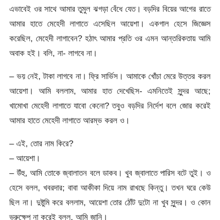
এভাবেই ওর সাথে আমার তুমুল ঝগড়া বেঁধে যেত। বড়দির বিয়ের আগের রাতে
আমার হাতে মেহেদী লাগাতে এসেছিল আয়েশা। একগাল হেসে জিজ্ঞেস
করেছিল, মেহেদী লাগাবেন? হঠাৎ আমার প্রতি ওর এমন আন্তরিকতায় আমি
অবাক হই। বলি, না- লাগবে না।
– ভয় নেই, টাকা লাগবে না। ফ্রি সার্ভিস। আমাকে খোঁচা মেরে উত্তর করল
আয়েশা। আমি বললাম, আমার হাত দেখেছিস- এমনিতেই সুন্দর আছে;
খামোখা মেহেদী লাগাতে যাবো কেনো? তবুও বড়দির নির্দেশ বলে জোর করেই
আমার হাতে মেহেদী লাগাতে আরম্ভ করল ও।
– এই, তোর নাম কিরে?
– আয়েশা।
– উঁহু, আমি তোকে জ্বালাতন বলে ডাকব। খুব জ্বালাতে পারিস বটে তুই। ও
হেসে বলল, খবরদার; বাবা আকীকা দিয়ে নাম রাখছে কিন্তু। তখন ঘরে কেউ
ছিল না। দুষ্টুমি করে বললাম, আয়েশা তোর ঠোঁট দুটো না খুব সুন্দর। ও কোন
ভ্রুক্ষেপ না করেই বলল, আমি জানি।