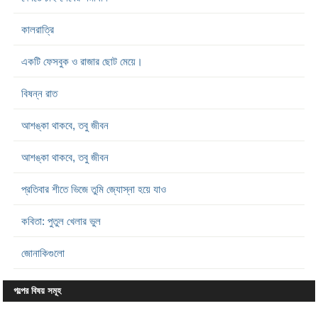
কালরাত্রি
একটি ফেসবুক ও রাজার ছোট মেয়ে।
বিষন্ন রাত
আশঙ্কা থাকবে, তবু জীবন
আশঙ্কা থাকবে, তবু জীবন
প্রতিবার শীতে ভিজে তুমি জ্যোস্না হয়ে যাও
কবিতা: পুতুল খেলার ভুল
জোনাকিগুলো
গল্পের বিষয় সমূহ