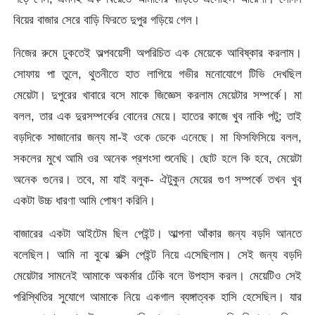
বিয়ের বাজার সেরে বাড়ি ফিরতে দুপুর গড়িয়ে গেল।
নিজের রুমে ঢুকতেই অল্পবয়েসী অপরিচিত এক মেয়েকে আবিষ্কার করলাম।
সোফায় পা তুলে, থুতনীতে হাত লাগিয়ে গভীর মনোযোগে টিভি দেখছিল
মেয়েটা। দুপুরের খাবারে বসে মাকে জিজ্ঞেস করলাম মেয়েটার সম্পর্কে। মা
বলল, তার এক দুরসম্পর্কের বোনের মেয়ে। হাতের কাজে খুব নাকি পটু; তাই
বড়দিকে সাজানোর জন্য মা-ই ওকে ডেকে এনেছে। মা ফিসফিসিয়ে বলল,
সকলের মুখে আমি ওর অনেক প্রশংসা শুনেছি। ছোট হলে কি হবে, মেয়েটা
অনেক গুনের। তবে, মা যাই বলুক- ঐটুকুন মেয়ের গুণ সম্পর্কে তখন খুব
একটা উচ্চ ধারণা আমি পোষণ করিনি।
বাজারের একটা আইটেম ছিল পেইন্ট। আল্পনা আঁকার জন্য বড়দি আনতে
বলেছিল। আমি না বুঝে রক্সি পেইন্ট নিয়ে এসেছিলাম। সেই জন্য বড়দি
মেয়েটার সামনেই আমাকে অকর্মার ঢেঁকি বলে উপহাস করল। মেয়েটিও সেই
পরিস্থিতির সুযোগে আমাকে নিয়ে একগাল ব্যঙ্গাত্বক হাসি হেসেছিল। যার