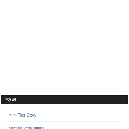
নতুন গল্প
বন্ধন Ties Story
দেখতে চাই শেষের সমাধান