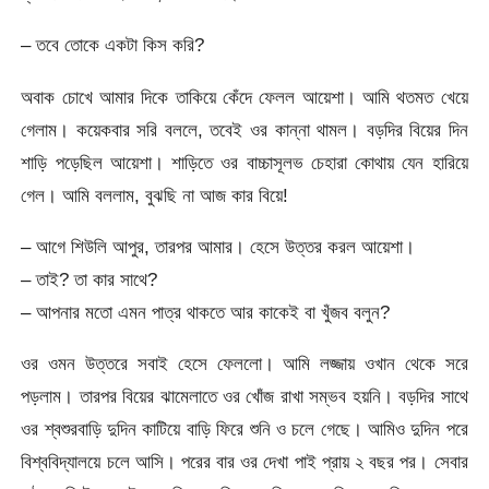
– তবে তোকে একটা কিস করি?
অবাক চোখে আমার দিকে তাকিয়ে কেঁদে ফেলল আয়েশা। আমি থতমত খেয়ে
গেলাম। কয়েকবার সরি বললে, তবেই ওর কান্না থামল। বড়দির বিয়ের দিন
শাড়ি পড়েছিল আয়েশা। শাড়িতে ওর বাচ্চাসূলভ চেহারা কোথায় যেন হারিয়ে
গেল। আমি বললাম, বুঝছি না আজ কার বিয়ে!
– আগে শিউলি আপুর, তারপর আমার। হেসে উত্তর করল আয়েশা।
– তাই? তা কার সাথে?
– আপনার মতো এমন পাত্র থাকতে আর কাকেই বা খুঁজব বলুন?
ওর ওমন উত্তরে সবাই হেসে ফেললো। আমি লজ্জায় ওখান থেকে সরে
পড়লাম। তারপর বিয়ের ঝামেলাতে ওর খোঁজ রাখা সম্ভব হয়নি। বড়দির সাথে
ওর শ্বশুরবাড়ি দুদিন কাটিয়ে বাড়ি ফিরে শুনি ও চলে গেছে। আমিও দুদিন পরে
বিশ্ববিদ্যালয়ে চলে আসি। পরের বার ওর দেখা পাই প্রায় ২ বছর পর। সেবার