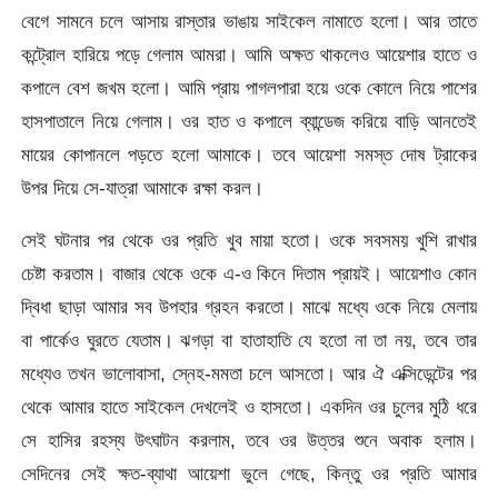
বেগে সামনে চলে আসায় রাস্তার ভাঙায় সাইকেল নামাতে হলো। আর তাতে
কন্ট্রোল হারিয়ে পড়ে গেলাম আমরা। আমি অক্ষত থাকলেও আয়েশার হাতে ও
কপালে বেশ জখম হলো। আমি প্রায় পাগলপারা হয়ে ওকে কোলে নিয়ে পাশের
হাসপাতালে নিয়ে গেলাম। ওর হাত ও কপালে ব্যান্ডেজ করিয়ে বাড়ি আনতেই
মায়ের কোপানলে পড়তে হলো আমাকে। তবে আয়েশা সমস্ত দোষ ট্রাকের
উপর দিয়ে সে-যাত্রা আমাকে রক্ষা করল।
সেই ঘটনার পর থেকে ওর প্রতি খুব মায়া হতো। ওকে সবসময় খুশি রাখার
চেষ্টা করতাম। বাজার থেকে ওকে এ-ও কিনে দিতাম প্রায়ই। আয়েশাও কোন
দ্বিধা ছাড়া আমার সব উপহার গ্রহন করতো। মাঝে মধ্যে ওকে নিয়ে মেলায়
বা পার্কেও ঘুরতে যেতাম। ঝগড়া বা হাতাহাতি যে হতো না তা নয়, তবে তার
মধ্যেও তখন ভালোবাসা, স্নেহ-মমতা চলে আসতো। আর ঐ এক্সিডেন্টের পর
থেকে আমার হাতে সাইকেল দেখলেই ও হাসতো। একদিন ওর চুলের মুঠি ধরে
সে হাসির রহস্য উৎঘাটন করলাম, তবে ওর উত্তর শুনে অবাক হলাম।
সেদিনের সেই ক্ষত-ব্যাথা আয়েশা ভুলে গেছে, কিন্তু ওর প্রতি আমার