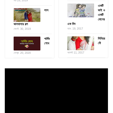
মার্চ 25, 2019
একটি
লাল
ভাই ও
একটি
বোনের
এক দিন
ভালবাসার গল্প
নভে. 19, 2017
সেপ্টে. 30, 2019
সিনিয়র
পার্থিব
বৌ
শোধ
আগস্ট 11, 2017
ফেব্রু. 20, 2020