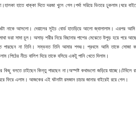
ো।হালকা হাতে ধাক্কা দিতে দরজা খুলে গেল।পর্দা সরিয়ে ভিতরে ঢুকলাম।ঘরে বাই
্ধটা নাকে আসলো। দেয়ালের সুইচ বোর্ড হাতড়িয়ে আলো জ্বালালাম। এরপর আমি 
মাথা ভরা সাদা চুল। অসাড় শরীর নিয়ে বিছানার পাশের মেঝেতে উপুড় হয়ে পরে আ
তে পারছেন না তিনি। সম্ভবত তিনি আমার শশুর। প্রথমে আমি তাকে সোজা ক
ললাম।পিঠের নীচে বালিশ দিয়ে তাকে বসিয়ে একটু পানি খেতে দিলাম।
 কিছু বলতে চাইছেন কিন্তু পারছেন না।অস্পষ্ট কথাগুলো জড়িয়ে যাচ্ছে।টেবিলে র
র ঘরে ফিরে এলাম। আজকের এই ঘটনাটা রমজান চাচার জানার বাইরেই রয়ে গেল।