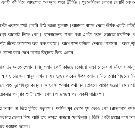
একটা বই নিয়ে আধশোয়া অবস্থায় পাতা উল্টাচ্ছি। পুরনোদিনের কোনো বেনামী লেখ
শব্দটা একদম স্পষ্ট।আমি উঠে দরজা খুললাম।আচমকা বাগান থেকে তীর্যক একটা লাই
্যে আলোটা নিভে গেল। হাস্নাহেনার পাগল করা একটা গ্রান ছড়াচ্ছে চারদিকে।ত
ান্দাটা চাঁদের আলোতে ঝক ঝক করছে। আশেপাশে কাউকে দেখতে পেলামনা। অথচ,শব্
 ভালো করে দেখে আবার বিছানায় ফিরে এলাম।
ার শব্দ শুনতে পেলাম।নিচু গলায় কেউ কাঁদছে।কোনো বাচ্চা মেয়ের বা মহিলার কান্
ে আমি সহ চার জন মানুষ এখন। যার দুজন থাকেন উপর তলায়। নিচ তলার পিছনের দ
ঁদলে এত দূর পর্যন্ত কান্নার আওয়াজ আসার কথা নয়।তাহলে আমার ঘরের দরজার প
য়েকবার কান্নার শব্দটা শোনা গেল।গা ছমছম করা একটা পরিবেশ।
ে আমল না দিয়ে ঘুমিয়ে পড়লাম। পরদিন খুব ভোরে ঘুম ভেঙে গেল।রান্নাঘরে রম
ন।দরজায় হেলান দিয়ে আমি তার নাস্তা বানানো দেখছিলাম। তিনি একটা চায়ের কাপ আ
 উপরে রওয়ানা হলেন।