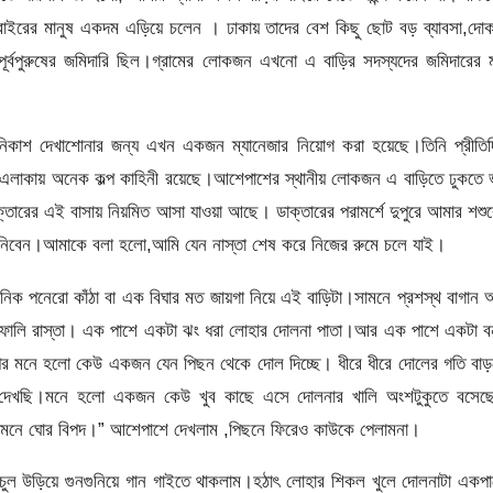
বাইরের মানুষ একদম এড়িয়ে চলেন । ঢাকায় তাদের বেশ কিছু ছোট বড় ব্যাবসা,দো
ূর্বপুরুষের জমিদারি ছিল।গ্রামের লোকজন এখনো এ বাড়ির সদস্যদের জমিদারের 
ব নিকাশ দেখাশোনার জন্য এখন একজন ম্যানেজার নিয়োগ করা হয়েছে।তিনি প্রীতি
ে এলাকায় অনেক কল্প কাহিনী রয়েছে।আশেপাশের স্থানীয় লোকজন এ বাড়িতে ঢুকতে
ারের এই বাসায় নিয়মিত আসা যাওয়া আছে। ডাক্তারের পরামর্শে দুপুরে আমার শশু
ুতি নিবেন।আমাকে বলা হলো,আমি যেন নাস্তা শেষ করে নিজের রুমে চলে যাই।
ানিক পনেরো কাঁঠা বা এক বিঘার মত জায়গা নিয়ে এই বাড়িটা।সামনে প্রশস্থ বাগান
একফালি রাস্তা। এক পাশে একটা ঝং ধরা লোহার দোলনা পাতা।আর এক পাশে একটা ব
পর মনে হলো কেউ একজন যেন পিছন থেকে দোল দিচ্ছে। ধীরে ধীরে দোলের গতি বা
া দেখছি।মনে হলো একজন কেউ খুব কাছে এসে দোলনার খালি অংশটুকুতে বসেছ
সামনে ঘোর বিপদ।” আশেপাশে দেখলাম ,পিছনে ফিরেও কাউকে পেলামনা।
চুল উড়িয়ে গুনগুনিয়ে গান গাইতে থাকলাম।হঠাৎ লোহার শিকল খুলে দোলনাটা একপ