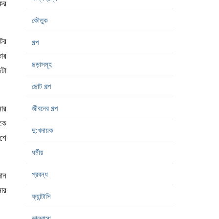
কের
কৌতুক
টের
গল্প
ার
ছড়াসমূহ
দটা
ছোট গল্প
নার
জীবনের গল্প
িকে
দু:খদায়ক
াশে
ধর্মীয়
প্রবন্ধ
জান
মার
ফ্যান্টাসি
ভালবাসা