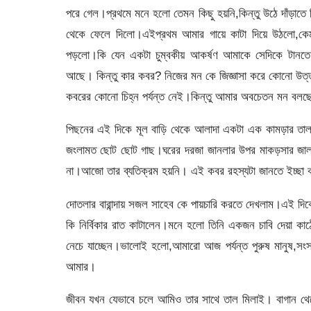
পরে গেল।প্রথমে মনে হলো তেমন কিছু হয়নি,কিন্তু উঠে দাঁড়াত
থেকে ফেলে দিলো।এইপ্রথম আমার গায়ে কাটা দিয়ে উঠলো,কেমন
পড়লো।কি যেন একটা চুম্বকীয় আকর্ষণ আমাকে সেদিকে টানতে 
আছে। কিন্তু কার কবর? নিজের মন কে জিজ্ঞাসা করে কোনো উত্ত
কবরের কোনো চিহ্ন পর্যন্ত নেই।কিন্তু আমার অবচেতন মন বলছ
পিছনের এই দিকে মূল বাড়ি থেকে আলাদা একটা এক কামড়ার তা
জংলামত ছোট ছোট গাছ।ঘরের দরজা জানলার উপর মাকড়সার জাল 
না।আজো তার ব্যতিক্রম হয়নি। এই কবর রহস্যটা জানতে ইচ্ছা কর
দোতলার বারান্দায় সজল সাহেব কে পায়চারি করতে দেখলাম।এই দিকে
কি নির্বিকার রাত কাটালেন।মনে হলো তিনি একজন চাবি দেয়া 
নেচে যাচ্ছেন।ভালোই হলো,আমারো আজ পর্যন্ত পুরুষ মানুষ,সং
আমার।
জীবন যখন যেভাবে চলে আমিও তার সাথে তাল মিলাই। বাগান থেক