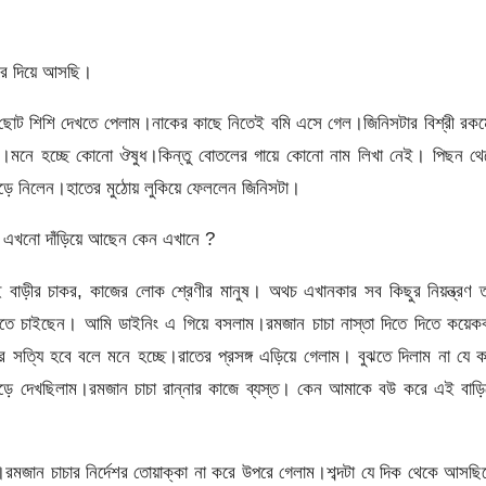
পরে দিয়ে আসছি।
টা ছোট শিশি দেখতে পেলাম।নাকের কাছে নিতেই বমি এসে গেল।জিনিসটার বিশ্রী রক
মনে হচ্ছে কোনো ঔষুধ।কিন্তু বোতলের গায়ে কোনো নাম লিখা নেই। পিছন থে
েড়ে নিলেন।হাতের মুঠোয় লুকিয়ে ফেললেন জিনিসটা।
 এখনো দাঁড়িয়ে আছেন কেন এখানে ?
বাড়ীর চাকর, কাজের লোক শ্রেণীর মানুষ। অথচ এখানকার সব কিছুর নিয়ন্ত্রণ ত
খতে চাইছেন। আমি ডাইনিং এ গিয়ে বসলাম।রমজান চাচা নাস্তা দিতে দিতে কয়েকব
সত্যি হবে বলে মনে হচ্ছে।রাতের প্রসঙ্গ এড়িয়ে গেলাম। বুঝতে দিলাম না যে 
েড়ে দেখছিলাম।রমজান চাচা রান্নার কাজে ব্যস্ত। কেন আমাকে বউ করে এই বাড়ি
ম।রমজান চাচার নির্দেশর তোয়াক্কা না করে উপরে গেলাম।শব্দটা যে দিক থেকে আসছ