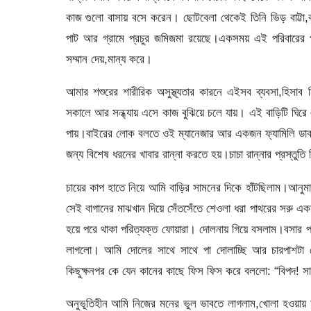
কাজ গুলো বাসায় বসে করেন। ছোটবেলা থেকেই তিনি ভিড় বাট্টা,
পাট আর গ্রামে প্রচুর জমিজমা রয়েছে।একসময় এই পরিবারের প
সম্মান দেয়,মান্য করে।
আমার শশুরের শারীরিক অসুস্থ্যতার কারনে এইসব ব্যবসা,হিসা
সকালে আর সন্ধ্যায় এসে কাজ বুঝিয়ে চলে যায়। এই বাড়িটি ঘির
পায়।বাইরের লোক বলতে ওই ম্যানেজার আর একজন ফ্যামিলি ডাক্ত
জন্য বিশেষ ধরনের খাবার রান্না করতে হয়।চাচা রান্নার প্রস্ত
চায়ের কাপ হাতে নিয়ে আমি বাড়ির সামনের দিকে হাঁটছিলাম।আনুম
সেই বাগানের মাঝখান দিয়ে সেঁতসেঁতে শেওলা ধরা পাথরের সরু 
হয়ে পরে থাকা পরিত্যক্ত ফোয়ারা। দোলনায় গিয়ে বসলাম।বসার 
লাগলো। আমি দোলের সাথে সাথে পা দোলাচ্ছি আর চারপাশট
কিছুক্ষনপর কে যেন কানের কাছে ফিস ফিস করে বললো: “বিপদ! 
অনুভূতিহীন আমি নিজের মনের ভুল ভাবতে লাগলাম,খোলা হওয়ায় 