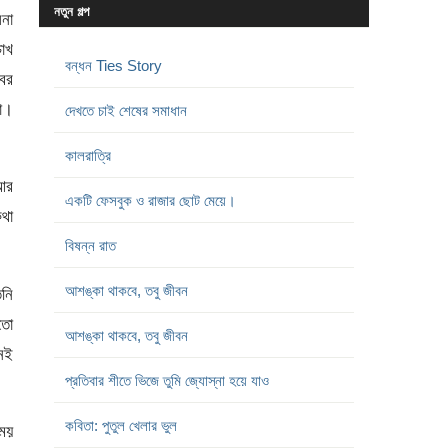
নতুন গল্প
লনা
োখ
বন্ধন Ties Story
বর
রা।
দেখতে চাই শেষের সমাধান
কালরাত্রি
আর
একটি ফেসবুক ও রাজার ছোট মেয়ে।
থা
বিষন্ন রাত
আশঙ্কা থাকবে, তবু জীবন
িনি
তো
আশঙ্কা থাকবে, তবু জীবন
নেই
প্রতিবার শীতে ভিজে তুমি জ্যোস্না হয়ে যাও
কবিতা: পুতুল খেলার ভুল
সময়