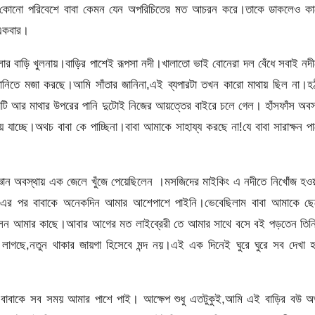
ন কোনো পরিবেশে বাবা কেমন যেন অপরিচিতের মত আচরন করে।তাকে ডাকলেও কা
একবার।
লার বাড়ি খুলনায়।বাড়ির পাশেই রূপসা নদী।খালাতো ভাই বোনেরা দল বেঁধে সবাই নদ
িতে মজা করছে।আমি সাঁতার জানিনা,এই ব্যপারটা তখন কারো মাথায় ছিল না।হঠ
মাটি আর মাথার উপরের পানি দুটোই নিজের আয়ত্তের বাইরে চলে গেল। হাঁসফাঁস অবস
যাচ্ছে।অথচ বাবা কে পাচ্ছিনা।বাবা আমাকে সাহায্য করছে না!যে বাবা সারাক্ষন প
জ্ঞান অবস্থায় এক জেলে খুঁজে পেয়েছিলেন ।মসজিদের মাইকিং এ নদীতে নিখোঁজ হও
 এর পর বাবাকে অনেকদিন আমার আশেপাশে পাইনি।ভেবেছিলাম বাবা আমাকে ছে
াগলেন আমার কাছে।আবার আগের মত লাইব্রেরী তে আমার সাথে বসে বই পড়তেন তিন
লাগছে,নতুন থাকার জায়গা হিসেবে মন্দ নয়।এই এক দিনেই ঘুরে ঘুরে সব দেখা হ
বাবাকে সব সময় আমার পাশে পাই। আক্ষেপ শুধু এতটুকুই,আমি এই বাড়ির বউ অ