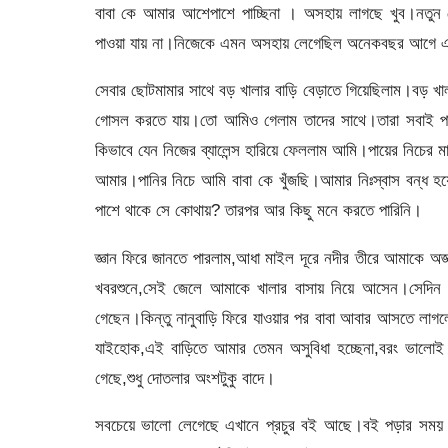
বাবা কে আমার আশেপাশে পাচ্ছিনা । অসহায় লাগছে খুব।নতু
পাওয়া যায় না।নিজেকে এমন অসহায় লেগেছিল অনেকবছর আগে 
সেবার ছোটমামার সাথে বড় খালার বাড়ি বেড়াতে গিয়েছিলাম।বড় খা
গোসল করতে যায়।তো আমিও গেলাম তাদের সাথে।তারা সবাই পান
কিভাবে যেন নিজের ব্যালেন্স হারিয়ে ফেললাম আমি।পায়ের নিচের 
আমার।পানির নিচে আমি বাবা কে খুঁজছি।আমার নিঃস্বাস বন্ধ হয়ে 
পাশে থাকে সে কোথায়? তারপর আর কিছু মনে করতে পারিনি।
জ্ঞান ফিরে জানতে পারলাম,আধা মাইল দূরে নদীর তীরে আমাকে অ
খবরশুনে,সেই জেলে আমাকে খালার বাসায় নিয়ে আসেন।সেদিন
গেছেন।কিন্তু নানুবাড়ি ফিরে যাওয়ার পর বাবা আবার আসতে ল
যাইহোক,এই বাড়িতে আমার তেমন অসুবিধা হচ্ছেনা,বরং ভালোই 
গেছে,শুধু দোতলার অংশটুকু বাদে।
সবচেয়ে ভালো লেগেছে এখানে প্রচুর বই আছে।বই পড়ার সময় 