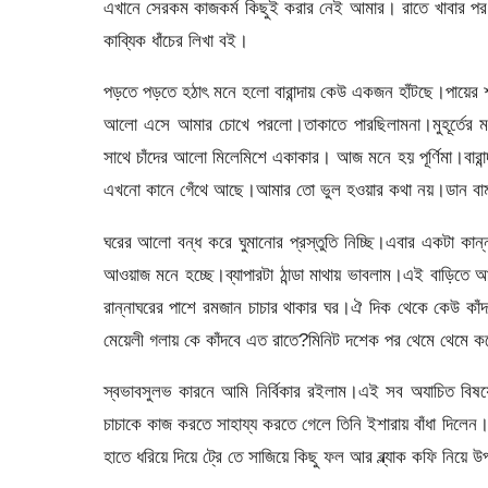
এখানে সেরকম কাজকর্ম কিছুই করার নেই আমার। রাতে খাবার পর 
কাব্যিক ধাঁচের লিখা বই।
পড়তে পড়তে হঠাৎ মনে হলো বারান্দায় কেউ একজন হাঁটছে।পায়ের 
আলো এসে আমার চোখে পরলো।তাকাতে পারছিলামনা।মুহূর্তের মধ
সাথে চাঁদের আলো মিলেমিশে একাকার। আজ মনে হয় পূর্ণিমা।বার
এখনো কানে গেঁথে আছে।আমার তো ভুল হওয়ার কথা নয়।ডান বাম
ঘরের আলো বন্ধ করে ঘুমানোর প্রস্তুতি নিচ্ছি।এবার একটা কান্ন
আওয়াজ মনে হচ্ছে।ব্যাপারটা ঠান্ডা মাথায় ভাবলাম।এই বাড়িত
রান্নাঘরের পাশে রমজান চাচার থাকার ঘর।ঐ দিক থেকে কেউ কা
মেয়েলী গলায় কে কাঁদবে এত রাতে?মিনিট দশেক পর থেমে থেমে ক
স্বভাবসুলভ কারনে আমি নির্বিকার রইলাম।এই সব অযাচিত বিষয়
চাচাকে কাজ করতে সাহায্য করতে গেলে তিনি ইশারায় বাঁধা দিলে
হাতে ধরিয়ে দিয়ে ট্রে তে সাজিয়ে কিছু ফল আর ব্ল্যাক কফি নিয়ে