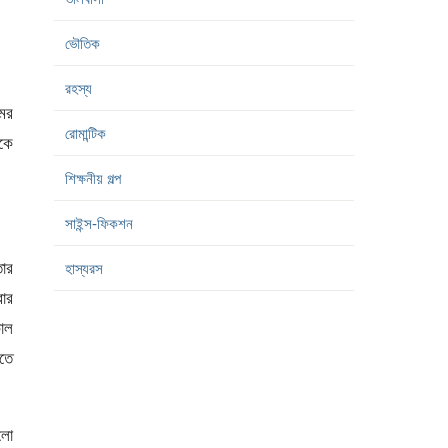
ভৌতিক
রহস্য
মের
রোমান্টিক
কে
শিক্ষনীয় গল্প
সাইন্স-ফিকশন
ার
হাস্যরস
ার
কাল
তে
িলো