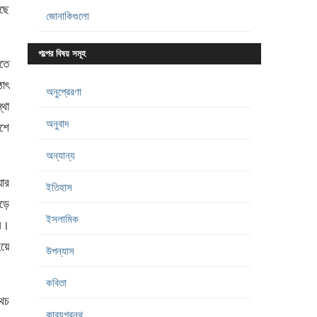
ছে
জোনাকিগুলো
গল্পের বিষয় সমূহ
ীতে
াৎ
অনুপ্রেরণা
্থা
অনুবাদ
াশে
অন্যান্য
য়ার
ইতিহাস
ড়ে
ইসলামিক
ি।
য়ে
উপন্যাস
কবিতা
থচ
কাব্যগ্রন্থ