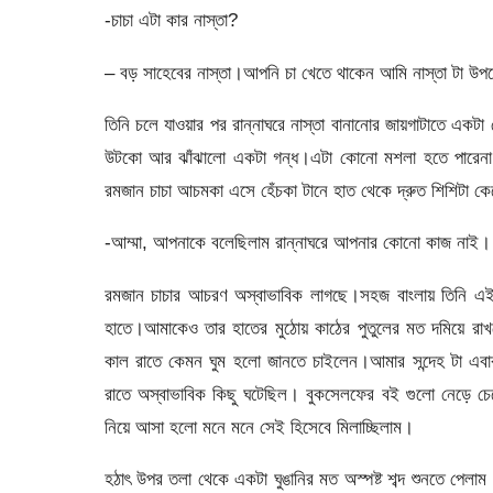
-চাচা এটা কার নাস্তা?
– বড় সাহেবের নাস্তা।আপনি চা খেতে থাকেন আমি নাস্তা টা উ
তিনি চলে যাওয়ার পর রান্নাঘরে নাস্তা বানানোর জায়গাটাতে এক
উটকো আর ঝাঁঝালো একটা গন্ধ।এটা কোনো মশলা হতে পারেনা।
রমজান চাচা আচমকা এসে হেঁচকা টানে হাত থেকে দ্রুত শিশিটা ক
-আম্মা, আপনাকে বলেছিলাম রান্নাঘরে আপনার কোনো কাজ নাই।
রমজান চাচার আচরণ অস্বাভাবিক লাগছে।সহজ বাংলায় তিনি এই 
হাতে।আমাকেও তার হাতের মুঠোয় কাঠের পুতুলের মত দমিয়ে রা
কাল রাতে কেমন ঘুম হলো জানতে চাইলেন।আমার সন্দেহ টা এবার 
রাতে অস্বাভাবিক কিছু ঘটেছিল। বুকসেলফের বই গুলো নেড়ে চ
নিয়ে আসা হলো মনে মনে সেই হিসেবে মিলাচ্ছিলাম।
হঠাৎ উপর তলা থেকে একটা ঘুঙানির মত অস্পষ্ট শব্দ শুনতে পেলা