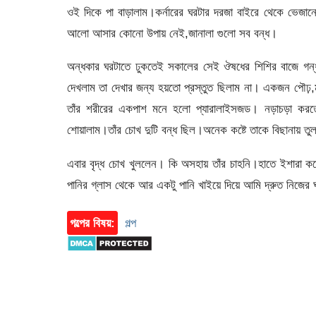
ওই দিকে পা বাড়ালাম।কর্নারের ঘরটার দরজা বাইরে থেকে ভেজান
আলো আসার কোনো উপায় নেই,জানালা গুলো সব বন্ধ।
অন্ধকার ঘরটাতে ঢুকতেই সকালের সেই ঔষধের শিশির বাজে গন
দেখলাম তা দেখার জন্য হয়তো প্রস্তুত ছিলাম না। একজন পৌঢ়,
তাঁর শরীরের একপাশ মনে হলো প্যারালাইসজড। নড়াচড়া কর
শোয়ালাম।তাঁর চোখ দুটি বন্ধ ছিল।অনেক কষ্টে তাকে বিছানায় তু
এবার বৃদ্ধ চোখ খুললেন। কি অসহায় তাঁর চাহনি।হাতে ইশারা করে
পানির গ্লাস থেকে আর একটু পানি খাইয়ে দিয়ে আমি দ্রুত নিজে
গল্পের বিষয়:
গল্প