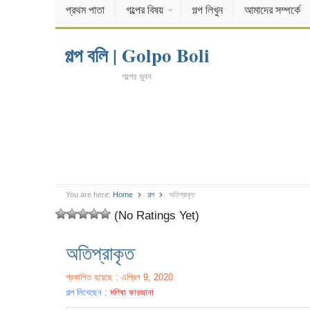
প্রথম পাতা
গল্পের বিষয়
গল্প লিখুন
আমাদের সম্পর্কে
গল্প বলি | Golpo Boli
গল্পের ভুবন
You are here:
Home
গল্প
অতিপ্রাকৃত
(No Ratings Yet)
অতিপ্রাকৃত
প্রকাশিত হয়েছে : এপ্রিল 9, 2020
গল্প লিখেছেন :
মণিষা ফারজানা