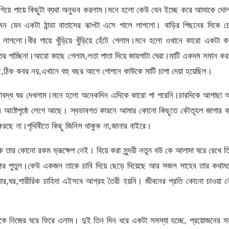
ে গিয়ে পায়ে কিছুটা ব্যথা অনুভব করলাম।মনে হলো কেউ যেন ইচ্ছে করে আমাকে দো
 যেন একটা ঠান্ডা বাতাসের ঝাপ্টা এসে গালে লাগলো। বাড়ির পিছনের দিকে চ
লাগলো।ধীর পায়ে খুঁড়িয়ে খুঁড়িয়ে হেঁটে গেলাম।মনে হলো ওখানে কারো একটা ক
র পাচ্ছিনা।আরো কাছে গেলাম,লতা পাতা দিয়ে জায়গাটা ঘেরা।মাটি একদম সমান ক
ে,ঠিক কবর নয়,এখানে বহু বছর আগে গোপনে কাউকে মাটি চাপা দেয়া হয়েছিল।
লাবদ্ধ ঘর দেখলাম।মনে হলো অনেকদিন এদিকে কারো পা পরেনি।চারদিকে আগাছা 
আষ্টেপৃষ্ঠে লেগে আছে। স্বভাবগত কারনে আমার কোনো কিছুতে কৌতূহল জাগার ক
ছে না।পৃথিবীতে কিছু জিনিস থাকুক না,জানার বাইরে।
 তার কোনো রকম ভ্রূক্ষেপ নেই। বিয়ে করা সুন্দরী নতুন বউ কে আলাদা ঘরে রেখে ত
কাঠের পুতুল।কেউ একজন তাকে চাবি দিয়ে ছেড়ে দিয়েছে আর সজল সাহেব তার কথাম
সার,ঘর,শারীরিক চাহিদা এইসবে আগ্রহ তৈরী হয়নি। জীবনের প্রতি কোনো চাওয়া 
ে নিজের ঘরে ফিরে এলাম। দুই তিন দিন ধরে একটা সমস্যা হচ্ছে, প্রয়োজনের 