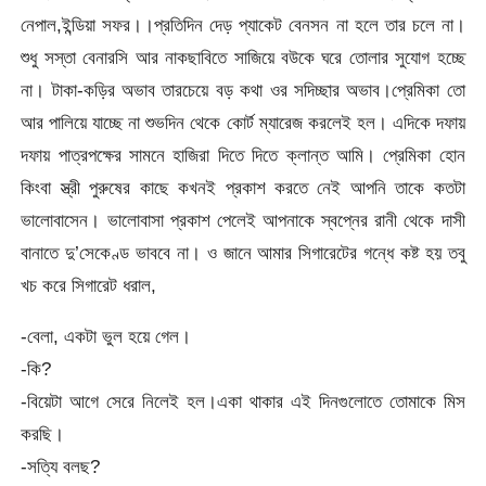
নেপাল,ইন্ডিয়া সফর।।প্রতিদিন দেড় প্যাকেট বেনসন না হলে তার চলে না।
শুধু সস্তা বেনারসি আর নাকছাবিতে সাজিয়ে বউকে ঘরে তোলার সুযোগ হচ্ছে
না। টাকা-কড়ির অভাব তারচেয়ে বড় কথা ওর সদিচ্ছার অভাব।প্রেমিকা তো
আর পালিয়ে যাচ্ছে না শুভদিন থেকে কোর্ট ম্যারেজ করলেই হল। এদিকে দফায়
দফায় পাত্রপক্ষের সামনে হাজিরা দিতে দিতে ক্লান্ত আমি। প্রেমিকা হোন
কিংবা স্ত্রী পুরুষের কাছে কখনই প্রকাশ করতে নেই আপনি তাকে কতটা
ভালোবাসেন। ভালোবাসা প্রকাশ পেলেই আপনাকে স্বপ্নের রানী থেকে দাসী
বানাতে দু’সেকেণ্ড ভাববে না। ও জানে আমার সিগারেটের গন্ধে কষ্ট হয় তবু
খচ করে সিগারেট ধরাল,
-বেলা, একটা ভুল হয়ে গেল।
-কি?
-বিয়েটা আগে সেরে নিলেই হল।একা থাকার এই দিনগুলোতে তোমাকে মিস
করছি।
-সত্যি বলছ?