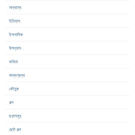
অন্যান্য
ইতিহাস
ইসলামিক
উপন্যাস
কবিতা
কাব্যগ্রন্থ
কৌতুক
গল্প
ছড়াসমূহ
ছোট গল্প