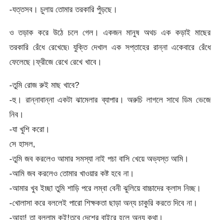
-যত্তসব। চুলায় তোমার তরকারি পুঁড়ছে।
ও তড়াক করে উঠে চলে গেল। একজন মানুষ অথচ এক কড়াই মাছের
তরকারি রেঁধে রেখেছে৷ যুক্তি দেখাল এক সপ্তাহের রান্না একেবারে রেঁধে
ফেলেছে।ফ্রীজে রেখে রেখে খাবে।
-তুমি রোজ রুই মাছ খাবে?
-হু। রান্নাবান্না একটা ঝামেলার ব্যাপার। অরুচি লাগলে সাথে ডিম ভেজে
নিব।
-যা খুশি করো।
সে হাসল,
-তুমি জব করলেও আমার সমস্যা নাই পচা বাসি খেয়ে অভ্যস্ত আমি।
-আমি জব করলেও তোমার খাওয়ার কষ্ট হবে না।
-আমার খুব ইচ্ছা তুমি শাড়ি পরে লম্বা বেনী ঝুলিয়ে বাচ্চাদের ক্লাস নিচ্ছ।
-খোলাসা করে বললেই পারো শিক্ষকতা ছাড়া অন্য চাকুরি করতে দিবে না।
-আহা! তা বললাম কই!তবে দেশের বাইরে হলে অন্য কথা।