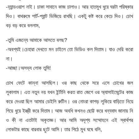
-হ্যান্ডওয়াশ নাই। চাকা সাবানে কাজ চালাও। আর হাতমুখ ধুয়ে ঘরটা পরিষ্কার
দিও। বাথরুমে শার্ট-প্যান্ট ভিজিয়ে রাখছি। একটু কষ্ট করে কেচে দিও। চোখ
বড় বড় করে বললাম,
-তুমি এজন্যে আমাকে আসতে বলছ?
-অবশ্যই।চেহারা দেখতে মন চাইলে তো ভিডিও কল দিতাম। যাও দেরি করো
না।
-আচ্ছা।অসভ্য লোক তুমি!
চোখ ফেটে কান্না আসছিল। ওর কাছ থেকে সরে এসে চোখের জল
লুকালাম। এত নতুন নয় যখন ইর্ন্টানি করত রাত জেগে ওর অ্যাসাইমেন্টের কাজ
করে দেওয়া ছিল আমার ডেইলি রুটিন। ওর নোংরা কাপড় লুকিয়ে বাড়িতে নিয়ে
গিয়ে ধুয়ে ইস্ত্রী করে দিতাম। আজ অবধি কখনও ছোট্ট করে ধন্যবাদ জানায় নি
ও কী না এতটাই অকৃতজ্ঞ। আর আমি অদৃশ্য সম্মোহনে এই স্বার্থপর
লোকটার কাছে বারবার ছুটে আসি। তার পিঠে মুখ ঘষে বলি,