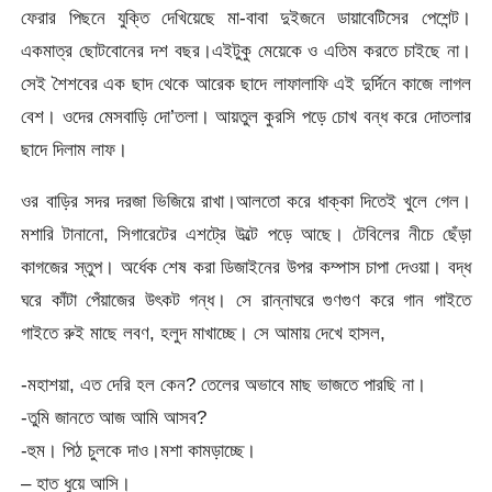
ফেরার পিছনে যুক্তি দেখিয়েছে মা-বাবা দুইজনে ডায়াবেটিসের পেশেন্ট।
একমাত্র ছোটবোনের দশ বছর।এইটুকু মেয়েকে ও এতিম করতে চাইছে না।
সেই শৈশবের এক ছাদ থেকে আরেক ছাদে লাফালাফি এই দুর্দিনে কাজে লাগল
বেশ। ওদের মেসবাড়ি দো’তলা। আয়তুল কুরসি পড়ে চোখ বন্ধ করে দোতলার
ছাদে দিলাম লাফ।
ওর বাড়ির সদর দরজা ভিজিয়ে রাখা।আলতো করে ধাক্কা দিতেই খুলে গেল।
মশারি টানানো, সিগারেটের এশট্রে উল্টে পড়ে আছে। টেবিলের নীচে ছেঁড়া
কাগজের স্তুপ। অর্ধেক শেষ করা ডিজাইনের উপর কম্পাস চাপা দেওয়া। বদ্ধ
ঘরে কাঁটা পেঁয়াজের উৎকট গন্ধ। সে রান্নাঘরে গুণগুণ করে গান গাইতে
গাইতে রুই মাছে লবণ, হলুদ মাখাচ্ছে। সে আমায় দেখে হাসল,
-মহাশয়া, এত দেরি হল কেন? তেলের অভাবে মাছ ভাজতে পারছি না।
-তুমি জানতে আজ আমি আসব?
-হুম। পিঠ চুলকে দাও।মশা কামড়াচ্ছে।
– হাত ধুয়ে আসি।