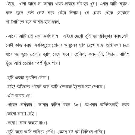
-ইয়ে.. খালা আসে না আমার খাবার-দাবারে কষ্ট হয় খুব। এবার আমি স্থান-
কাল ভুলে ভেউ ভেউ করে কেঁদে দিলাম। সে চেয়ার থেকে মেঝেতে
পাশাপাশিতে বসে আমার হাত ধরল,
-আরে, আমি তো মজা করছিলাম। এইযে দেখো তুমি ঘর পরিষ্কার করছ,এটা
সেটা কাজ করছ৷ সবকিছুতে তোমার আঙুলের ছাপ রেখে যাচ্ছ৷ তুমি যখন চলে
যাবে ঘর জুড়ে তোমার ঘ্রাণ রেখে যাবে। পেন্সিল, কলমদানি, বিছানা, বালিশ
ছুঁয়ে আমি তোমার স্পর্শ খুঁজে পাব।
-তুমি একটা কুৎসিত লোক।
-তাই! অফিসের পায়েল বলে আমি দেবরাজ ইন্দ্রের মত দেখতে।
-এটা আবার কে!
-পায়েল কর্মকার। আমার কলিগ।বয়স ৪৫। আপনার অতিউৎসাহী হবার
কোনো কারণ নেই।
-সরো। কাজ করতে দাও।
-তুমি করো আমি তাকিয়ে দেখি। কেমন বউ বউ ফিলিংস পাচ্ছি।