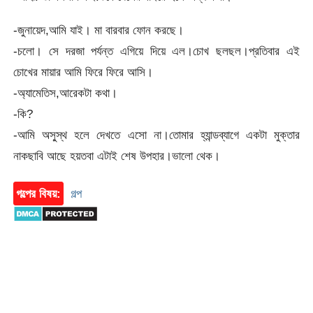
-জুনায়েদ,আমি যাই। মা বারবার ফোন করছে।
-চলো। সে দরজা পর্যন্ত এগিয়ে দিয়ে এল।চোখ ছলছল।প্রতিবার এই
চোখের মায়ার আমি ফিরে ফিরে আসি।
-অ্যামেতিস,আরেকটা কথা।
-কি?
-আমি অসু্স্থ হলে দেখতে এসো না।তোমার হ্যান্ডব্যাগে একটা মুক্তার
নাকছাবি আছে হয়তবা এটাই শেষ উপহার।ভালো থেক।
গল্পের বিষয়:
গল্প