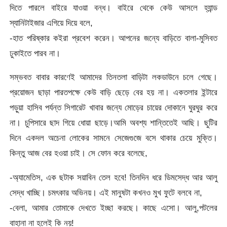
দিতে পারলে বাইরে যাওয়া বন্ধ। বাইরে থেকে কেউ আসলে হ্যান্ড
স্যানিটাইজার এগিয়ে দিয়ে বলে,
-হাত পরিষ্কার কইরা প্রবেশ করেন। আপনের জন্যে বাড়িতে বালা-মুসিবত
ঢুকাইতে পারব না।
সম্ভবত বাবার কারণেই আমাদের তিনতলা বাড়িটা লকডাউনে চলে গেছে।
প্রয়োজন ছাড়া পারতপক্ষে কেউ বাড়ি ছেড়ে বের হয় না। একতলার ইন্টারে
পড়ুয়া হাসিব পর্যন্ত সিগারেট খাবার জন্যে মোড়ের চায়ের দোকানে ঘুরঘুর করে
না। চুপিসারে ছাদ গিয়ে ধোয়া ছাড়ে।আমি অবশ্য শান্তিতেই আছি। ছুটির
দিনে একদল অচেনা লোকের সামনে সেজেগুজে বসে থাকার চেয়ে মুক্তি।
কিন্তু আজ বের হওয়া চাই। সে ফোন করে বলেছে,
-অ্যামেতিস, এক ছটাক সয়াবিন তেল হবে! তিনদিন ধরে ডিমসেদ্ধ আর আলু
সেদ্ধ খাচ্ছি। চমৎকার অভিনয়। এই মানুষটা কখনও মুখ ফুটে বলবে না,
-বেলা, আমার তোমাকে দেখতে ইচ্ছা করছে। কাছে এসো। আলু,পটলের
বাহানা না হলেই কি নয়!