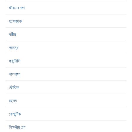
জীবনের গল্প
দু:খদায়ক
ধর্মীয়
প্রবন্ধ
ফ্যান্টাসি
ভালবাসা
ভৌতিক
রহস্য
রোমান্টিক
শিক্ষনীয় গল্প