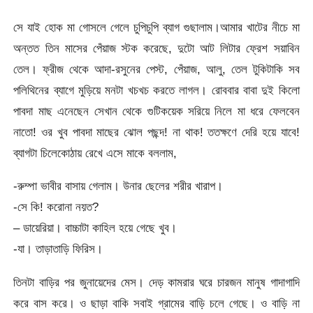
সে যাই হোক মা গোসলে গেলে চুপিচুপি ব্যাগ গুছালাম।আমার খাটের নীচে মা
অন্তত তিন মাসের পেঁয়াজ স্টক করেছে, দুটো আট লিটার ফ্রেশ সয়াবিন
তেল। ফ্রীজ থেকে আদা-রসুনের পেস্ট, পেঁয়াজ, আলু, তেল টুকিটাকি সব
পলিথিনের ব্যাগে মুড়িয়ে মনটা খচখচ করতে লাগল। রোববার বাবা দুই কিলো
পাবদা মাছ এনেছেন সেখান থেকে গুটিকয়েক সরিয়ে নিলে মা ধরে ফেলবেন
নাতো! ওর খুব পাবদা মাছের ঝোল পছন্দ! না থাক! ততক্ষণে দেরি হয়ে যাবে!
ব্যাগটা চিলেকোঠায় রেখে এসে মাকে বললাম,
-রুম্পা ভাবীর বাসায় গেলাম। উনার ছেলের শরীর খারাপ।
-সে কি! করোনা নয়ত?
– ডায়েরিয়া। বাচ্চাটা কাহিল হয়ে গেছে খুব।
-যা। তাড়াতাড়ি ফিরিস।
তিনটা বাড়ির পর জুনায়েদের মেস। দেড় কামরার ঘরে চারজন মানুষ গাদাগাদি
করে বাস করে। ও ছাড়া বাকি সবাই গ্রামের বাড়ি চলে গেছে। ও বাড়ি না