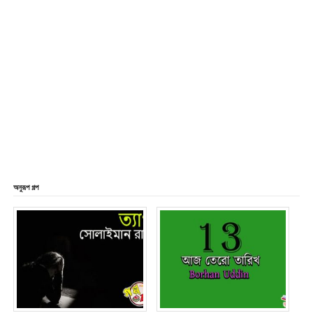
অনুরূপ গল্প