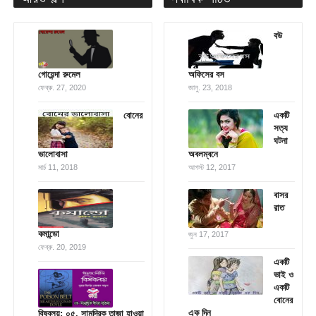
বউ
গোয়েন্দা রুমেল
অফিসের বস
ফেব্রু. 27, 2020
জানু. 23, 2018
বোনের
একটি
সত্য
ঘটনা
ভালোবাসা
অবলম্বনে
মার্চ 11, 2018
আগস্ট 12, 2017
বাসর
রাত
কমান্ডো
জুন 17, 2017
ফেব্রু. 20, 2019
একটি
ভাই ও
একটি
বোনের
এক দিন
বিষবলয়: ০৫. সামুদ্রিক তাজা হাওয়া