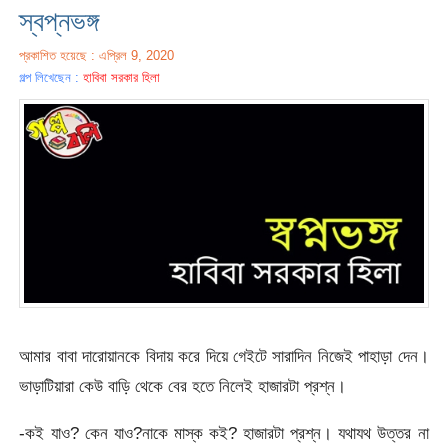
স্বপ্নভঙ্গ
প্রকাশিত হয়েছে : এপ্রিল 9, 2020
গল্প লিখেছেন :
হাবিবা সরকার হিলা
আমার বাবা দারোয়ানকে বিদায় করে দিয়ে গেইটে সারাদিন নিজেই পাহাড়া দেন।
ভাড়াটিয়ারা কেউ বাড়ি থেকে বের হতে নিলেই হাজারটা প্রশ্ন।
-কই যাও? কেন যাও?নাকে মাস্ক কই? হাজারটা প্রশ্ন। যথাযথ উত্তর না