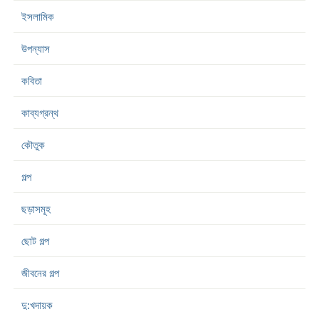
ইসলামিক
উপন্যাস
কবিতা
কাব্যগ্রন্থ
কৌতুক
গল্প
ছড়াসমূহ
ছোট গল্প
জীবনের গল্প
দু:খদায়ক