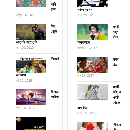
দরদী
রাজা
অফিসের বস
এপ্রিল 18, 2018
জানু. 23, 2018
কিছু
একটি
প্রেম
সত্য
ঘটনা
কখনোই হতে নেই
অবলম্বনে
নভে. 20, 2019
আগস্ট 12, 2017
নিঃসার্থ
বাসর
রাত
ভালবাসা
জুন 17, 2017
মার্চ 13, 2018
একটি
সীমানা
ভাই ও
পেরিয়ে
একটি
বোনের
এক দিন
ডিসে. 20, 2017
নভে. 19, 2017
সিনিয়র
বৌ