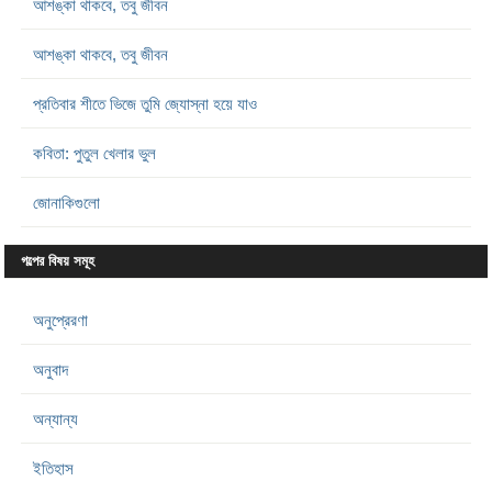
আশঙ্কা থাকবে, তবু জীবন
আশঙ্কা থাকবে, তবু জীবন
প্রতিবার শীতে ভিজে তুমি জ্যোস্না হয়ে যাও
কবিতা: পুতুল খেলার ভুল
জোনাকিগুলো
গল্পের বিষয় সমূহ
অনুপ্রেরণা
অনুবাদ
অন্যান্য
ইতিহাস