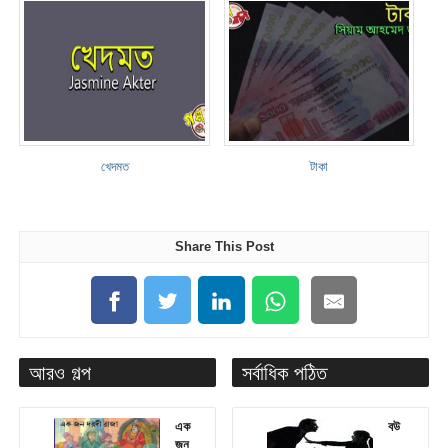
খেদমত
টাকা
Share This Post
আরও গল্প
সর্বাধিক পঠিত
এক
বউ
জন