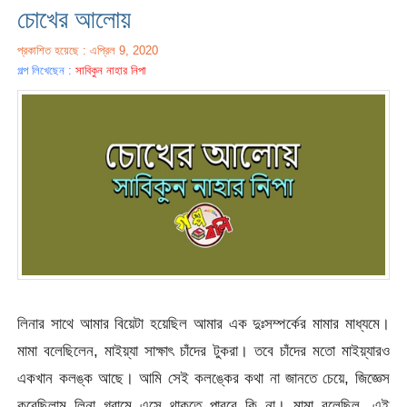
চোখের আলোয়
প্রকাশিত হয়েছে : এপ্রিল 9, 2020
গল্প লিখেছেন :
সাবিকুন নাহার নিপা
লিনার সাথে আমার বিয়েটা হয়েছিল আমার এক দুঃসম্পর্কের মামার মাধ্যমে।
মামা বলেছিলেন, মাইয়্যা সাক্ষাৎ চাঁদের টুকরা। তবে চাঁদের মতো মাইয়্যারও
একখান কলঙ্ক আছে। আমি সেই কলঙ্কের কথা না জানতে চেয়ে, জিজ্ঞেস
করেছিলাম লিনা গ্রামে এসে থাকতে পারবে কি না। মামা বলেছিল, এই