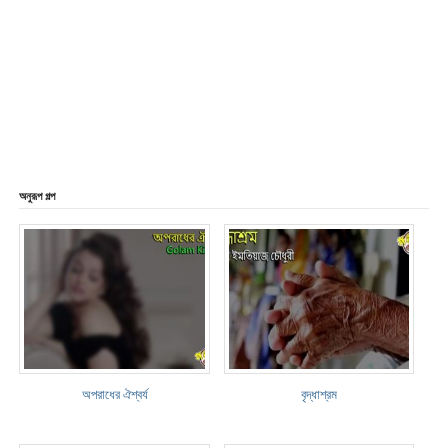
অনুরূপ গল্প
অপরাধের ঐশ্বর্য
বৃদ্ধাশ্রম