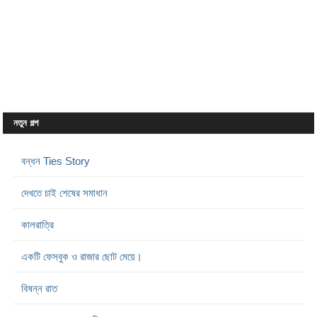
নতুন গল্প
বন্ধন Ties Story
দেখতে চাই শেষের সমাধান
কালরাত্রি
একটি ফেসবুক ও রাজার ছোট মেয়ে।
বিষন্ন রাত