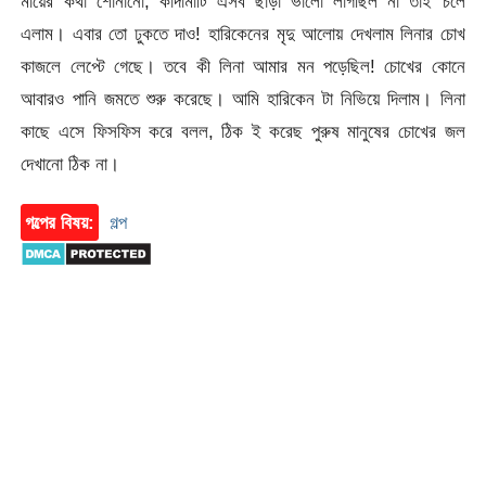
মায়ের কথা শোনানো, কাদামাটি এসব ছাড়া ভালো লাগছিল না তাই চলে
এলাম। এবার তো ঢুকতে দাও! হারিকেনের মৃদু আলোয় দেখলাম লিনার চোখ
কাজলে লেপ্টে গেছে। তবে কী লিনা আমার মন পড়েছিল! চোখের কোনে
আবারও পানি জমতে শুরু করেছে। আমি হারিকেন টা নিভিয়ে দিলাম। লিনা
কাছে এসে ফিসফিস করে বলল, ঠিক ই করেছ পুরুষ মানুষের চোখের জল
দেখানো ঠিক না।
গল্পের বিষয়:
গল্প