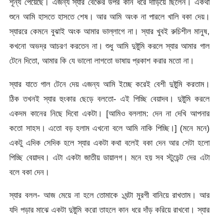
শূন্য পেয়েছে। এজন্য স্যার বেঞ্চের উপর কান ধরে দাঁড়িয়ে ছিলেন। একথা
শুনে আমি হাসতে হাসতে শেষ। আর আমি অংক না পারলে খালি বকা দেয়।
স্যাররে কেমনে বুঝাই অংক আমার ভাল্লাগে না। স্যার খুবই রুচিশীল মানুষ,
কখনো অভদ্র আচরণ করতেন না। শুধু আমি দুষ্টুমি করলে স্যার আমার গাল
টেনে দিতো, আমার কি যে ভালো লাগতো ভাষায় প্রকাশ করার মতো না।
স্যার যাতে গাল টেনে দেয় এজন্য আমি ইচ্ছে করেই বেশী দুষ্টুমি করতাম।
ঠিক তখনই স্যার হুংকার ছেড়ে বলতো- এই পিচ্ছি বেয়াদব। দুষ্টুমি করলে
একদম কানের নিছে দিবো একটা। [আমিও বললাম: দেন না দেখি আপনার
কতো সাহস। এতো বড় হলাম এখনো বলে আমি নাকি পিচ্ছি।] (মনে মনে)
একটু এদিক সেদিক হলে স্যার একটা কথা বলেই বকা দেন আর সেটা হলো
পিচ্ছি বেয়াদব। এটা একটা জাতীয় ডায়ালগ। মনে হয় সব স্টুডেন্ট দের এটা
বলে বকা দেন।
স্যার বলল- আজ মেয়ে না হলে তোমাকে ১ঘন্টা মুরগী বানিয়ে রাখতাম। আর
যদি পড়ার মাঝে একটা দুষ্টুমি করো তাহলে কান ধরে দাঁড় করিয়ে রাখবো। স্যার