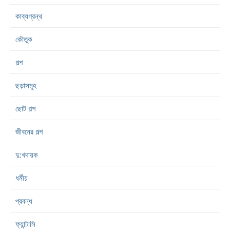
কাব্যগ্রন্থ
কৌতুক
গল্প
ছড়াসমূহ
ছোট গল্প
জীবনের গল্প
দু:খদায়ক
ধর্মীয়
প্রবন্ধ
ফ্যান্টাসি