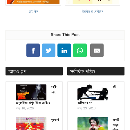
দুই দিক
রিমঝিম মাংসবিতান
Share This Post
আরও গল্প
সর্বাধিক পঠিত
চক্রী:
বউ
০৪.
ভদ্রমহিলা রাণুর দিকে তাকিয়ে
অফিসের বস
জানু. 16, 2020
জানু. 23, 2018
ক্রুগো
একটি
সত্য