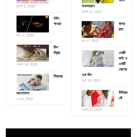
ঘটনা
অবলম্বনে
জুলাই 5, 2018
আগস্ট 12, 2017
হঠাৎ
পাওয়া
বাসর
রাত
নভে. 2, 2020
জুন 17, 2017
মিস
প্রিয়া
একটি
ভাই ও
একটি
এপ্রিল 24, 2019
বোনের
এক দিন
শিশুদের
নভে. 19, 2017
সিনিয়র
ভালোবাসা
বৌ
মে 14, 2019
আগস্ট 11, 2017