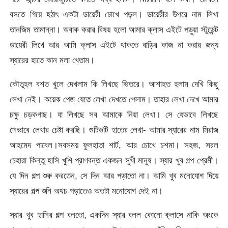
বসতে গিয়ে হঠাৎ একটা ডায়েরী চোখে পড়ল। ডায়েরীর উপরে নাম লিখা
তানজিম তামান্না। অবাক করার বিষয় হলো আমার ক্লাস এইটে পড়ুয়া স্টুডেন্ট
ডায়েরী লিখে আর আমি ক্লাস এইটে থাকতে বাড়ির কাজ না করার জন্য
স্যারের হাতে কান মলা খেতাম।
কৌতুহল বশত খুলে দেখলাম কি লিখছে ভিতরে। আশাহত হলাম দেখি কিছু
লেখা নেই। কয়েক পেজ যেতে লেখা দেখতে পেলাম। তাহার লেখা দেখে আমার
চক্ষু চড়কগাছ। যা লিখছে সব আমাকে নিয়া লেখা। সে যেভাবে লিখছে
সেভাবে লেখার চেষ্টা করছি। গুটিগুটি হাতের লেখা- আমার স্যারের নাম মিরাজ
আহমেদ পাবেল।সবসময় ফুলহাতা শার্ট, আর চোখে চশমা। সহজ, সরল
চেহারা কিন্তু হাসি খুশি প্রাণবন্ত একজন সুখী মানুষ। স্যার খুব গল্প প্রেমী।
যে দিন গল্প শুরু করতেন, সে দিন আর পড়াতো না। আমি খুব মনোযোগ দিয়ে
স্যারের গল্প শুনি অথচ পড়াতেও অতটা মনোযোগ দেই না।
স্যার খুব হাসির গল্প বলতো, একদিন স্যার বলল কোনো ক্লাসে নাকি অংকে