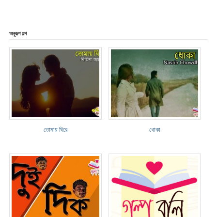
অনুরূপ গল্প
তোমায় ঘিরে
ধোকা