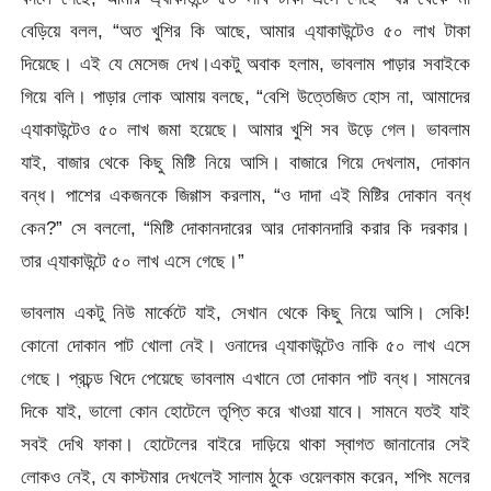
বেড়িয়ে বলল, “অত খুশির কি আছে, আমার এ্যাকাউন্টেও ৫০ লাখ টাকা
দিয়েছে। এই যে মেসেজ দেখ।একটু অবাক হলাম, ভাবলাম পাড়ার সবাইকে
গিয়ে বলি। পাড়ার লোক আমায় বলছে, “বেশি উত্তেজিত হোস না, আমাদের
এ্যাকাউন্টেও ৫০ লাখ জমা হয়েছে। আমার খুশি সব উড়ে গেল। ভাবলাম
যাই, বাজার থেকে কিছু মিষ্টি নিয়ে আসি। বাজারে গিয়ে দেখলাম, দোকান
বন্ধ। পাশের একজনকে জিগ্গাস করলাম, “ও দাদা এই মিষ্টির দোকান বন্ধ
কেন?” সে বললো, “মিষ্টি দোকানদারের আর দোকানদারি করার কি দরকার।
তার এ্যাকাউন্টে ৫০ লাখ এসে গেছে।”
ভাবলাম একটু নিউ মার্কেটে যাই, সেখান থেকে কিছু নিয়ে আসি। সেকি!
কোনো দোকান পাট খোলা নেই। ওনাদের এ্যাকাউন্টেও নাকি ৫০ লাখ এসে
গেছে। প্রচন্ড খিদে পেয়েছে ভাবলাম এখানে তো দোকান পাট বন্ধ। সামনের
দিকে যাই, ভালো কোন হোটেলে তৃপ্তি করে খাওয়া যাবে। সামনে যতই যাই
সবই দেখি ফাকা। হোটেলের বাইরে দাড়িয়ে থাকা স্বাগত জানানোর সেই
লোকও নেই, যে কাস্টমার দেখলেই সালাম ঠুকে ওয়েলকাম করেন, শপিং মলের