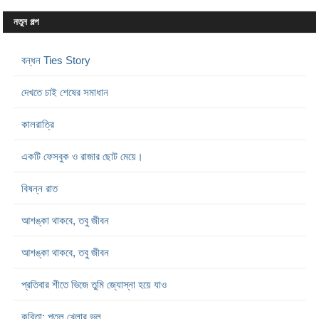
নতুন গল্প
বন্ধন Ties Story
দেখতে চাই শেষের সমাধান
কালরাত্রি
একটি ফেসবুক ও রাজার ছোট মেয়ে।
বিষন্ন রাত
আশঙ্কা থাকবে, তবু জীবন
আশঙ্কা থাকবে, তবু জীবন
প্রতিবার শীতে ভিজে তুমি জ্যোস্না হয়ে যাও
কবিতা: পুতুল খেলার ভুল