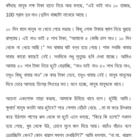
কাঁদছে মানুষ লক্ষ টাকা হাতে নিয়ে আর বলছে, “এই ভাই নাও ১০ হাজার,
100 গ্রাম দুধ দাও।দুদিন বাচ্ছাটা নাখেয়ে আছে।
১০ দিন বাদে মানুষ না খেতে পেয়ে মরছে। কিছু লোক টাকার ব্যাগ নিয়ে ঘুরছে
রাস্তায়। এই নাও ভাই ৫ লাখ টাকা, “আমাকে ৫ কেজি চাল দাও। ১০ দিন
থেকে না খেয়ে আছি।” সব বাজার ঘাট বন্ধ হয়ে গেছে। শাক সবজি খাবার
দাবার কারো কাছেই নেই। সবদিকে শুধু মৃত্যুর ছবি দেখা যাচ্ছে। আমিও
আমার ৫০ লাখ টাকা নিয়ে ছুটে বেড়াচ্ছি, “নাও ভাই নাও ৫০ লাখ নিয়ে নাও,
তবুও কিছু খাবার দাও” কে কার টাকা নেবে, তবুও খাবার নেই। মানুষ মানুষের
দিখে তেরে আসছে হিংস্র সিংহের মত। মনে হচ্ছে, মানুষ মানুষকে খাবে।
অচেনা একলোক তাড়া করছে, আমাকে চিবিয়ে খাবে বলে। ছুটছি আমি।
ক্ষুধার্ত মানুষ কতটা আর ছুটবে? পরে গেলাম হোঁচট খেয়ে. ..মা মা করে চিৎকার
করে উঠলাম পাশের রুম থেকে মা ছুটে এসে বলছে, “কিরে কি হলো? সকাল
হয়ে গেছে, ঘুম থেকে উঠ, চোখে মুখে জল দিয়ে আয়। বাচাঁও বাঁচাও বলে
চেচাচ্ছিলি কেন? কোন খারাপ স্বপ্ন দেখছিলি?” আমি বললাম, “না মা, খারাপ