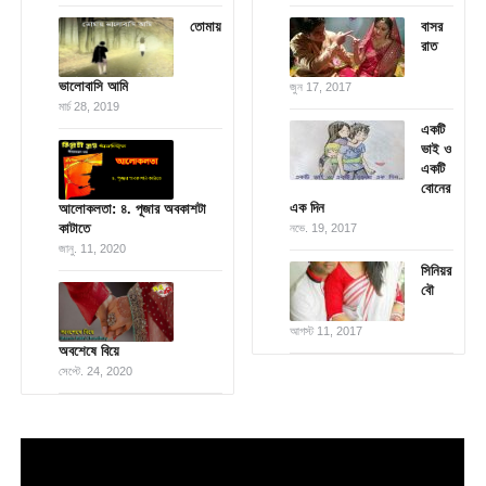
তোমায়
বাসর
রাত
ভালোবাসি আমি
জুন 17, 2017
মার্চ 28, 2019
একটি
ভাই ও
একটি
বোনের
এক দিন
আলোকলতা: ৪. পূজার অবকাশটা
কাটাতে
নভে. 19, 2017
জানু. 11, 2020
সিনিয়র
বৌ
আগস্ট 11, 2017
অবশেষে বিয়ে
সেপ্টে. 24, 2020