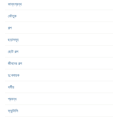
কাব্যগ্রন্থ
কৌতুক
গল্প
ছড়াসমূহ
ছোট গল্প
জীবনের গল্প
দু:খদায়ক
ধর্মীয়
প্রবন্ধ
ফ্যান্টাসি