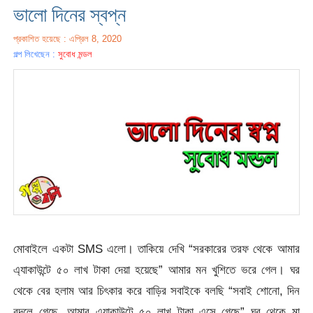
ভালো দিনের স্বপ্ন
প্রকাশিত হয়েছে : এপ্রিল 8, 2020
গল্প লিখেছেন :
সুবোধ মন্ডল
মোবাইলে একটা SMS এলো। তাকিয়ে দেখি “সরকারের তরফ থেকে আমার
এ্যাকাউন্টে ৫০ লাখ টাকা দেয়া হয়েছে” আমার মন খুশিতে ভরে গেল। ঘর
থেকে বের হলাম আর চিৎকার করে বাড়ির সবাইকে বলছি “সবাই শোনো, দিন
বদলে গেছে, আমার এ্যাকাউন্টে ৫০ লাখ টাকা এসে গেছে” ঘর থেকে মা