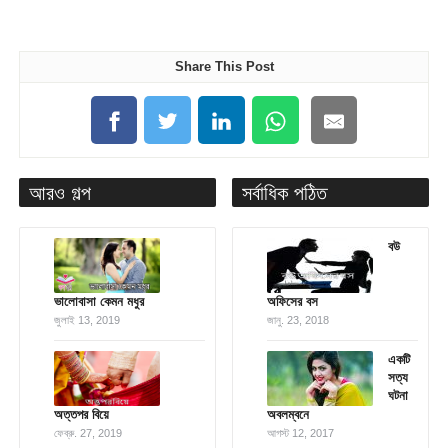
Share This Post
আরও গল্প
সর্বাধিক পঠিত
বউ
ভালোবাসা কেমন মধুর
অফিসের বস
জুলাই 13, 2019
জানু. 23, 2018
একটি
সত্য
ঘটনা
অত্তপর বিয়ে
অবলম্বনে
ফেব্রু. 27, 2019
আগস্ট 12, 2017