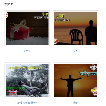
অনুরূপ গল্প
উপহার
একা
একটি অশান্ত বিকেল
জীবন