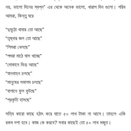
নয়, ভালো দিনের স্বপ্ন” এর থেকে অনেক ভালো, খারাপ দিন গুলো। গরিব
আমরা, কিন্তু ঘরে
“দুমুঠো খাবার তো আছে”
“তৃষ্নার জল তো আছে”
“শিশুরা খেলছে”
“পশুরা মাঠে ঘাস খাচ্ছে”
“দোকানে ভিড় আছে”
“যানবাহন চলছে”
“মানুষের সমাগম চলছে”
“বাগানে ফুল ফুটছে”
“প্রকৃতি হাসছে”
সত্যি কারো কাছে হঠাৎ করে যাতে ৫০ লাখ টাকা না আসে। তাহলে একি
রকম দশা হবে। কাজ কে করবে? সবার কাছেই তো ৫০ লাখ মজুত।