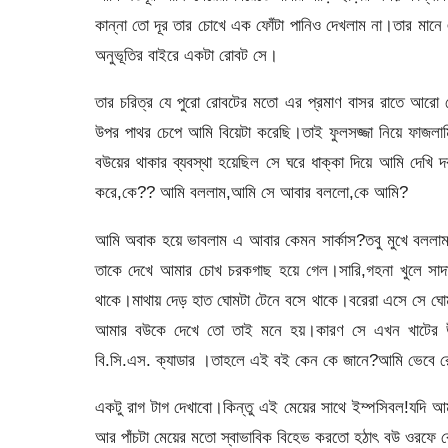
কান্না তো দূর তার চোখে এক ফোঁটা পানিও দেখলাম না।তার মানে
অনুভূতির বাইরে একটা রোবট সে।
তার চরিত্র যে পুরো রোবটের মতো এর প্রমাণ বাসর রাতে আরো জ
উপর পাথর চেপে আমি বিয়েটা করেছি।তাই ফুলসজ্জা নিয়ে ফাজ
বউয়ের থাকার ব্যবস্থা হয়েছিল সে ঘরে ধাক্কা দিয়ে আমি দ
করে,কে?? আমি বললাম,আমি সে আবার বললো,কে আমি?
আমি অবাক হয়ে ভাবলাম এ আবার কেমন সার্কাস?তবু মুখে বল
তাকে দেখে আমার চোখ চরকগাছ হয়ে গেল।সারি,গহনা খুলে সাদা
থাকে।মাথায় দেড় হাত ঘোমটা টেনে বসে থাকে।বরেরা এসে সে ঘোম
আমার বউকে দেখে তো তাই মনে হয়।কারণ সে এখন খাটের উপ
বি.সি.এস. ক্যাডার ।তাহলে এই বই কেন কে জানে?আমি ভেবে র
একটু রাগ টাগ দেখাবো।কিন্তু এই মেয়ের সাথে ইম্পসিবল!যদি
আর পাঁচটা মেয়ের মতো স্বাভাবিক বিহেভ করতো হঠাৎ বউ ওরফে 