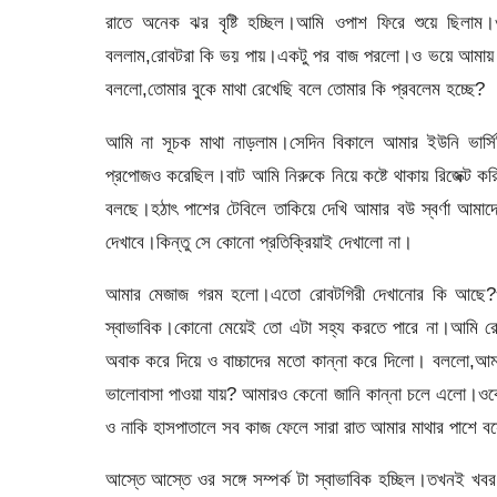
রাতে অনেক ঝর বৃষ্টি হচ্ছিল।আমি ওপাশ ফিরে শুয়ে ছিলা
বললাম,রোবটরা কি ভয় পায়।একটু পর বাজ পরলো।ও ভয়ে আমায় জড়
বললো,তোমার বুকে মাথা রেখেছি বলে তোমার কি প্রবলেম হচ্ছে?
আমি না সূচক মাথা নাড়লাম।সেদিন বিকালে আমার ইউনি ভার্সি
প্রপোজও করেছিল।বাট আমি নিরুকে নিয়ে কষ্টে থাকায় রিজেক্ট 
বলছে।হঠাৎ পাশের টেবিলে তাকিয়ে দেখি আমার বউ স্বর্ণা আম
দেখাবে।কিন্তু সে কোনো প্রতিক্রিয়াই দেখালো না।
আমার মেজাজ গরম হলো।এতো রোবটগিরী দেখানোর কি আছে?ও এ
স্বাভাবিক।কোনো মেয়েই তো এটা সহ্য করতে পারে না।আমি রে
অবাক করে দিয়ে ও বাচ্চাদের মতো কান্না করে দিলো। বললো,
ভালোবাসা পাওয়া যায়? আমারও কেনো জানি কান্না চলে এলো।ও
ও নাকি হাসপাতালে সব কাজ ফেলে সারা রাত আমার মাথার পাশে 
আস্তে আস্তে ওর সঙ্গে সম্পর্ক টা স্বাভাবিক হচ্ছিল।তখনই খ