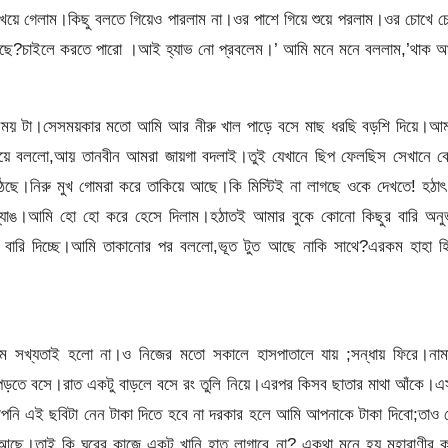
 খেয়ে গেলাম।কিছু বলতে গিয়েও পারলাম না।ওর পাশে গিয়ে শুয়ে পরলাম।ওর চোখে 
চাইছে?চাইলে করতে পারো ।আই হ্যাভ নো প্রবলেম।’ আমি মনে মনে বললাম,’থাক 
ন সময় টা।সেসময়কার মতো আমি আর নীরু খাল পাড়ে বসে মাছ ধরছি বড়শি দিয়ে।আম
গিয়ে বললো,আয় তানবীন আমরা জায়গা বদলাই।তুই যেখানে ছিপ ফেলছিস সেখানে বে
ছে।নিরু মুখ গোমরা করে তাকিয়ে আছে।কি মিস্টিই না লাগছে ওকে দেখতে! হঠাৎ
ব্যাঙ।আমি হো হো করে হেসে দিলাম।হঠাতই আমার বুকে কোনো কিছুর বারি অনু
ুকে বারি দিচ্ছে।আমি তাকানোর পর বললো,ভূত টুত আছে নাকি সাথে?এরকম হাহা হ
কম সখ্যতাই হলো না।ও নিজের মতো সকালে হাসপাতালে যায় ;সন্ধায় ফিরে।নাম
 নিয়ে পড়তে বসে।রাত একটু বাড়লে বসে রং তুলি নিয়ে।এরপর কিসব ছাতার মাথা আঁকে।
পনি এই ছবিটা নেন টাকা দিতে হবে না দরকার হলে আমি আপনাকে টাকা দিবো;তাও
ছে।তাই কি ঘরের কাজে একটু খানি হাত লাগাবে না? একথা মনে হয় মহারাণীর ক