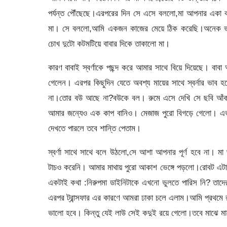
পর্যন্ত পৌঁছেছে।এরপরের দিন সে এসে বললো,মা আপনার একা 
মা। সে বললো,আমি একজন কাজের মেয়ে ঠিক করেছি।অনেক ভা
চোখ দুটো কটমটিয়ে বাবার দিকে তাকালো মা।
কারণ বাবাই স্বর্ণাকে পছন্দ করে আমার সাথে বিয়ে দিয়েছে। ব
গেলেন। এরপর কিছুদিন যেতে অবশ্য মায়ের সাথে স্বর্নার ভাব
না।তোর বউ আছে না?বউকে বল। রুমে এসে দেখি সে ছবি আঁক
আমার জন্যেও এক কাপ বানিও। মেজাজ পুরো বিগড়ে গেলো। এভা
দেখতে পারলে তবে শান্তি পেতাম।
স্বর্ণা সাথে সাথে বলে উঠলো,সে আশা আপনার পূর্ণ হবে না। ম
টাচও করেনি। আমার মাথায় পুরো আকাশ ভেঙ্গে পড়লো।রোবট এটা 
একটাই কথা :নিরুপমা ডাইনিটাকে এখনো ভুলতে পারিস নি? তাদে
এরপর ট্রান্সফার এর কারণে আমরা ঢাকা চলে এলাম।আমি প্রথমে রাজি
ভালো হবে। কিন্তু যেই লাউ সেই কদুই রয়ে গেলো।তবে মাঝে মাঝ