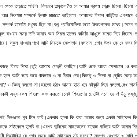
 মন থেকে তাড়াতে পারিনি।কিভাবে তাড়াবো?ও যে আমার প্রথম প্রেম ছিলো।ছিলো 
আর নিরুপমা সম্পর্কে ছিলাম চাচাতো ভাইবোন।আমাদের বিশাল বাড়িটার একপাশে ও
ম্পর্ক ততোটা মধুময় ছিল না।শুধু প্রতিযোগিতা হতো উভয়পক্ষের মধ্যে।সেসব ক
 যাওয়ার সময় দাদি আমার আর নিরুর হাতের কনিষ্ঠা আঙুলে কামড় দিয়ে দিতেন।ত
ারে। স্কুল যাওয়ার পথে আমি নিরুকে ক্ষেপাতাম।বলতাম ,তোর উপর কে রে নজর দ
 কাছে বিচার দিবো।তুই আমারে পেত্নী বলছিস।আমি ওকে আরো ক্ষেপাতাম।ও বল
ুরু হলে আমি ভয়ে ভয়ে থাকতাম ও না বিচার দেয়।কিন্তু ও দিতো না।ছুটির সময় 
া? ও কিচ্ছু বলতো না।হয়তো হঠাৎ আমার হাত ধরে ঝাঁকুনি দিয়ে বলতো,দেখ তানব
 একটা অন্য রকম শিহরণ কাজ করতো।সেই শিহরণের চোটেই মনে হয় ঐ উঁচু কৃষ্ণচূ
েই দিনগুলো খুব মিস করি।একবার হলো কি বাবা আমার জন্য একটা সাইকেল কি
ুকে সাইকেলে তুলবি না।এরপর দুদিনেই সাইকেলের বারোটা বাজিয়ে আমি আবার নি
ণী ভিক্টোরিয়া যে তোর জন্য আমি সাইকেল নষ্ট করবো? স্বপ্নে দেখতাম ও সারি 