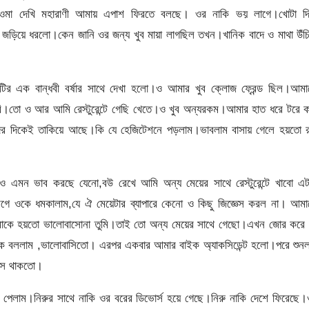
ম।ওমা দেখি মহারাণী আমায় এপাশ ফিরতে বলছে। ওর নাকি ভয় লাগে।খোটা দি
িয়ে ধরলো।কেন জানি ওর জন্য খুব মায়া লাগছিল তখন।খানিক বাদে ও মাথা উঁচি
টির এক বান্ধবী বর্ষার সাথে দেখা হলো।ও আমার খুব ক্লোজ ফ্রেন্ড ছিল।আমা
করি।তো ও আর আমি রেস্টুরেন্টে গেছি খেতে।ও খুব অন্যরকম।আমার হাত ধরে টরে 
াদের দিকেই তাকিয়ে আছে।কি যে হেজিটেশনে পড়লাম।ভাবলাম বাসায় গেলে হয়তো র
মন ভাব করছে যেনো,বউ রেখে আমি অন্য মেয়ের সাথে রেস্টুরেন্টে খাবো এট
গে ওকে ধমকালাম,যে ঐ মেয়েটার ব্যাপারে কেনো ও কিছু জিজ্ঞেস করল না। আমা
আমাকে হয়তো ভালোবাসোনা তুমি।তাই তো অন্য মেয়ের সাথে গেছো।এখন জোর করে 
কে বললাম ,ভালোবাসিতো। এরপর একবার আমার বাইক অ্যাকসিডেন্ট হলো।পরে শুনল
বসে থাকতো।
বর পেলাম।নিরুর সাথে নাকি ওর বরের ডিভোর্স হয়ে গেছে।নিরু নাকি দেশে ফিরেছে