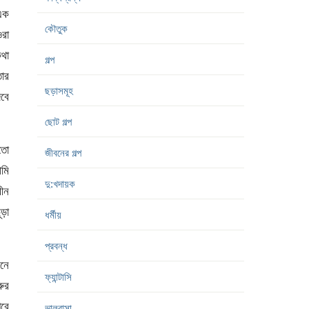
এক
কৌতুক
রা
থা
গল্প
ার
ছড়াসমূহ
িবে
ছোট গল্প
তো
জীবনের গল্প
আমি
দু:খদায়ক
ীন
ড়া
ধর্মীয়
প্রবন্ধ
নে
ফ্যান্টাসি
রুর
পরে
ভালবাসা