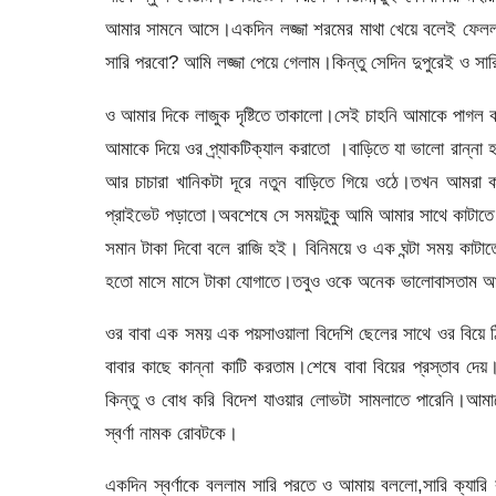
আমার সামনে আসে।একদিন লজ্জা শরমের মাথা খেয়ে বলেই ফেললা
সারি পরবো? আমি লজ্জা পেয়ে গেলাম।কিন্তু সেদিন দুপুরেই ও স
ও আমার দিকে লাজুক দৃষ্টিতে তাকালো।সেই চাহনি আমাকে পা
আমাকে দিয়ে ওর প্র্যাকটিক্যাল করাতো ।বাড়িতে যা ভালো রান্
আর চাচারা খানিকটা দূরে নতুন বাড়িতে গিয়ে ওঠে।তখন আমরা
প্রাইভেট পড়াতো।অবশেষে সে সময়টুকু আমি আমার সাথে কাটাতে ব
সমান টাকা দিবো বলে রাজি হই। বিনিময়ে ও এক ঘন্টা সময় কাট
হতো মাসে মাসে টাকা যোগাতে।তবুও ওকে অনেক ভালোবাসতাম আ
ওর বাবা এক সময় এক পয়সাওয়ালা বিদেশি ছেলের সাথে ওর বিয়ে 
বাবার কাছে কান্না কাটি করতাম।শেষে বাবা বিয়ের প্রস্তাব দে
কিন্তু ও বোধ করি বিদেশ যাওয়ার লোভটা সামলাতে পারেনি।আম
স্বর্ণা নামক রোবটকে।
একদিন স্বর্ণাকে বললাম সারি পরতে ও আমায় বললো,সারি ক্যারি