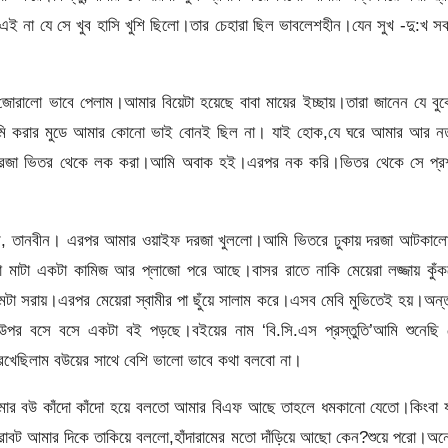
 এই না যে সে খুব হাসি খুশি ছিলো।তার চেহারা ছিল ভাবলেশহীন।যেন সুখ -দু:খ 
োরালো ভাবে পেলাম।আমার বিয়েটা হয়েছে বাবা মায়ের ইচ্ছায়।তারা জানেন যে বু
লামি করার মুডে আমার কোনো ভাই বোনই ছিল না। যাই হোক,যে ঘরে আমার আর নত
েখি দরজা ভিতর থেকে লক করা।আমি অবাক হই।এরপর নক করি।ভিতর থেকে সে প্রশ
লাম, তানবীন। এরপর আমার ওয়াইফ দরজা খুললো।আমি ভিতরে ঢুকায় দরজা আটকাল
 মাটা একটা কামিজ আর প্লাজো পরে আছে।বাসর রাতে নাকি মেয়েরা লজ্জায় কুঁক
টা সরায়।এরপর মেয়েরা স্বামীর পা ছুঁয়ে সালাম করে।এসব মেবি মুভিতেই হয়।অন
র বসে বসে একটা বই পড়ছে।বইয়ের নাম ‘বি.সি.এস প্রস্তুতি’আমি শুনেছি 
েখেছিলাম বউয়ের সাথে বেশি ভালো ভাবে কথা বলবো না।
 আমার বউ কাঁদো কাঁদো হয়ে বলতো আমার বিএফ আছে তাহলে ধমকানো যেতো।কিংবা য
রোবট আমার দিকে তাকিয়ে বললো,হাঁদারামের মতো দাঁড়িয়ে আছো কেন?শুয়ে পরো।অ