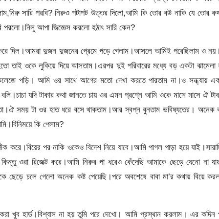
ম,নিরু সারি পরবি? নিরুও পটাপট উত্তর দিলো,আমি কি তোর বউ নাকি যে তোর কথ
ারি পরলো।নিলু আপা জিজ্ঞেস করলো হঠাৎ সারি কেন?
গল করে দিল।আমরা দুজন দুজনের প্রেমে পড়ে গেলাম।আসলে আমিই পরেছিলাম ও নয়
না হতো তাই ওকে লুকিয়ে দিয়ে আসতাম।এরপর দুই পরিবারের মধ্যে বড় একটা ঝামেলা
 কলেজে পড়ি। আমি ওর সাথে আগের মতো দেখা করতে পারতাম না।ও সন্ধ্যায় এক
লি।চাচা যদি টাকার কথা জানতে চায় ওর এমন প্রশ্নে আমি ওকে মাসে মাসে ঐ টা
াতো।ঐ সময় টা ওর হাত ধরে বসে থাকতাম।আর স্বপ্ন বুনতাম ভবিষ্যতের। অনেক ক
মি।বিনিময়ে কি পেলাম?
ঠিক করে।বিয়ের পর নাকি ওকেও বিদেশ নিয়ে যাবে।আমি পাগল পাড়া হয়ে যাই।সারা
য়।কিন্তু ওরা রিজেক্ট করে।আমি নিরুর পা ধরেও কেঁদেছি আমাকে ছেড়ে যেনো না য
াকে ছেড়ে চলে গেলো অনেক কষ্ট পেয়েছি।পরে অবশেষে বাবা মা’র কথায় বিয়ে করল
 করা খুব হার্ড।বিশ্বাস না হয় তুমি পরে দেখো। আমি প্রস্থান করলাম। এর কদিন