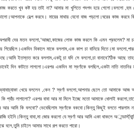
কাজ করতে খুব কষ্ট হয় তাই না? আমার মা খুশিতে গদগদ হয়ে গেলো।বললো ,হুম 
লো।আপনাকে হেল্প করবে। মায়ের মাথায় যেনো বাজ পড়লো।ঘরের কাজ করবে ঝ
াবা অপরাধী দের মতন বললো,’আচ্ছা,কাজের লোক কাজ করলে কি এমন প্রবলেম? মা 
 হয়ে গিয়েছিল।একদিন বিকালে মাকে বললাম,এক কাপ চা বানিয়ে দিতে।মা বললো,পা
ছে।আমি ইতস্তত করে বললাম,একটু চা যদি সে বললো,চা বানাবে?ঠিক আছে তাহ
বেই দিন কাটতে লাগলো।এরপর একদিন মা স্বর্ণাকে বলছিল,একটা নাতি নাতনির ম
া ভ্যাবাচ্যাকা খেয়ে বললেন ,কেন ? স্বর্ণা বললো,আপনার ছেলে তো আমাকে আজ অব
কি প্যাঁচ লাগালো? এরপর বাবা আর মা মিলে ইচ্ছে মতো আমাকে ধোলাই করলো,তা
র আর আমি কি বলবো? ভেবেছিলাম স্বর্ণাকে বকবো।কিন্তু কিছুই বলতে পারলাম 
 হইনি।কিন্তু বাবা,মা জোর করলো যে স্বর্ণা আর আমি একা থাকলে অান্ডার্স্ট্যান্
ে বলে,তুমি চাইলে আমার সাথে গল্প করতে পারো।