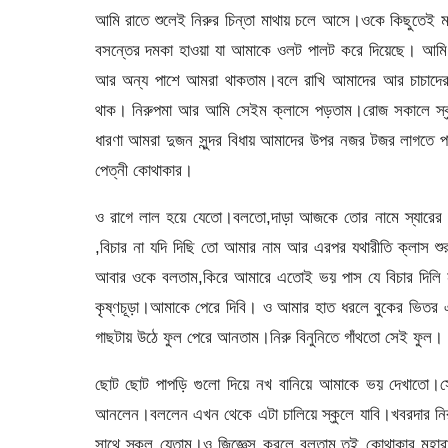
আমি রাতে শুলেই নিরুর চিন্তা মাথায় চলে আসে।ওকে কিছুতেই
বসন্তের দমকা হাওয়া যা আমাকে ওলট পালট করে দিয়েছে। আমি 
আর অন্য পাশে আমরা থাকতাম।বলে রাখি আমাদের আর চাচাদের স
থাক। নিরুপমা আর আমি সেইম ক্লাসে পড়তাম।রোজ সকালে স্কুল
ধারণা আমরা দুজন সুন্দর বিধায় আমাদের উপর নজর টজর লাগতে প
পেত্নী কোথাকার।
ও রাগে লাল হয়ে যেতো।বলতো,দাড়া আজকে তোর নামে স্যারের
,বিচার না যদি দিছি তো আমার নাম আর এরপর যথারীতি ক্লাস শ
আবার ওকে বলতাম,কিরে আমারে এতোই ভয় পাস যে বিচার দিলি ন
কৃষ্ণচূড়া।আমাকে পেরে দিবি। ও আমার হাত ধরলে বুকের ভিতর
গাছটায় উঠে ফুল পেরে আনতাম।নিরু বিনুনিতে গাঁথতো সেই ফুল।
ছোট ছোট পাপড়ি গুলো দিয়ে নখ বানিয়ে আমাকে ভয় দেখাতো।স
আনলেন।বললেন এখন থেকে এটা চালিয়ে স্কুলে যাবি।খবরদার নির
সাথে স্কুল যেতাম।ও জিজ্ঞেস করলে বলতাম,তুই কোথাকার মহারা