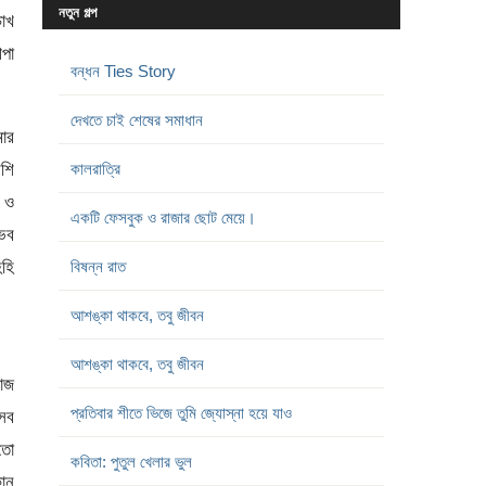
নতুন গল্প
চোখ
আপা
বন্ধন Ties Story
দেখতে চাই শেষের সমাধান
ার
শি
কালরাত্রি
 ও
একটি ফেসবুক ও রাজার ছোট মেয়ে।
ভব
িহি
বিষন্ন রাত
আশঙ্কা থাকবে, তবু জীবন
আশঙ্কা থাকবে, তবু জীবন
াজ
প্রতিবার শীতে ভিজে তুমি জ্যোস্না হয়ে যাও
এসব
 তো
কবিতা: পুতুল খেলার ভুল
ান