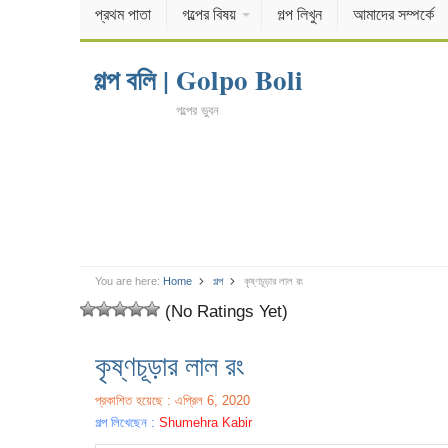
প্রথম পাতা
গল্পের বিষয়
গল্প লিখুন
আমাদের সম্পর্কে
গল্প বলি | Golpo Boli
গল্পের ভুবন
You are here:
Home
গল্প
কৃষ্ণচূড়ার লাল রং
(No Ratings Yet)
কৃষ্ণচূড়ার লাল রং
প্রকাশিত হয়েছে : এপ্রিল 6, 2020
গল্প লিখেছেন :
Shumehra Kabir