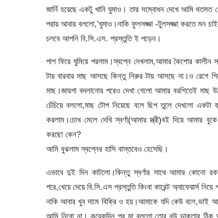
জার্নি হয়েছে একটু খানি ঘুমাও। তার সম্বোধন দেখে আমি থতমত
পরায় আবার বললো,’ঘুমাও।নাকি ফুলসজ্জা -টুলসজ্জা করতে মন 
চলবে আপনি বি.সি.এস. প্রস্তুতি ই পড়েন।
পাশ ফিরে ঘুমিয়ে পরলাম।স্বপ্নে দেখলাম,আমার কৈশোর কালী
টায় বারবার মাছ আসছে কিন্তু নিরুর টায় আসছে না।ও রেগে 
মাছ।জায়গা বদলানোর পরেও দেখা গেলো আমার বরশিতেই মাছ উঠ
চেঁচিয়ে বললো,মাছ টোপ নিয়েছে বলে ছিপ তুলে দেখলো একটা 
করলাম।চোখ মেলে দেখি স্বর্ণা(আমার স্ত্রী)বই দিয়ে আমার ব
করছো কেন?
আমি বুঝলাম স্বপ্নের হাসি বাস্তবেও হেসেছি।
এভাবে দুই দিন কাটলো।কিন্তু স্বর্ণার সাথে আমার কোনো র
পরে,খেয়ে দেয়ে বি.সি.এস প্রস্তুতি কিংবা কারেন্ট অ্যাফেয়ার্স
নাকি আবার খুব দামে বিক্রি ও হয়।আমাকে যদি কেউ বলে,ভাই আ
আমি নিবো না। কয়েকদিন পর মা বললো,তোর বউ ডাক্তার ঠিক আ