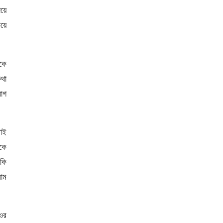
য়ে
য়ে
কে
কথা
াগ
াই
কে
কি
াম
।ওর