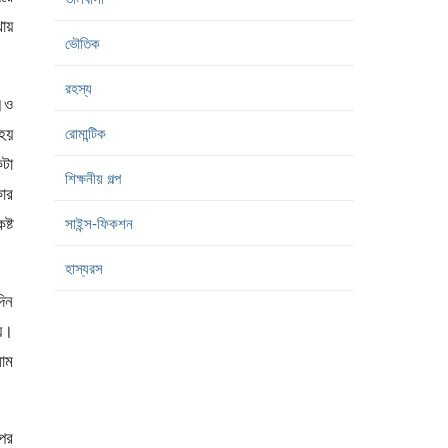
ায়
ভৌতিক
রহস্য
।ও
 হয়
রোমান্টিক
টা
শিক্ষনীয় গল্প
কার
ষ্ট
সাইন্স-ফিকশন
হাস্যরস
দিন
ায়।
াম
 পর