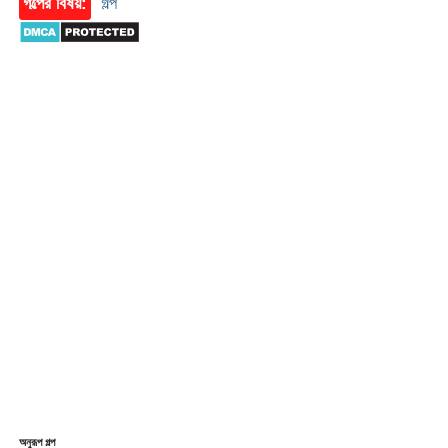
গল্পের বিষয়:
গল্প
অনুরূপ গল্প