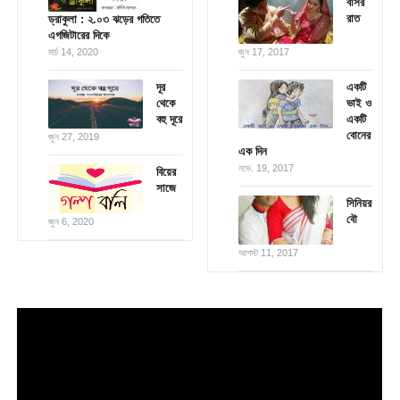
বাসর
রাত
ড্রাকুলা : ২.০৩ ঝড়ের গতিতে
এগজিটারের দিকে
মার্চ 14, 2020
জুন 17, 2017
দূর
একটি
থেকে
ভাই ও
বহু দূরে
একটি
বোনের
জুন 27, 2019
এক দিন
নভে. 19, 2017
বিয়ের
সাজে
সিনিয়র
বৌ
জুন 6, 2020
আগস্ট 11, 2017