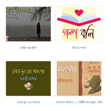
বেরঙিন রঙপেন্সিল
উইয়ের পাখনা
চেনার ভুল এবং অতঃপর
আলোকে আঁধারে: ১১. কিরীটী আর সুব্রত সেদিন