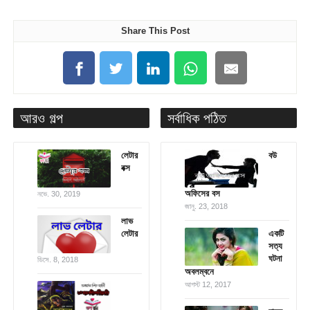
Share This Post
আরও গল্প
সর্বাধিক পঠিত
লেটার
বউ
বক্স
অফিসের বস
নভে. 30, 2019
জানু. 23, 2018
লাভ
লেটার
একটি
সত্য
ঘটনা
ডিসে. 8, 2018
অবলম্বনে
আগস্ট 12, 2017