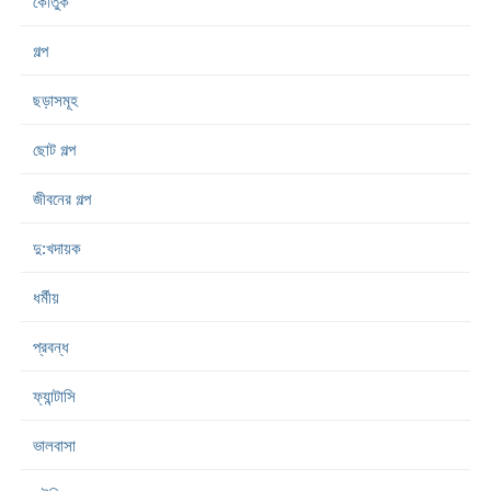
কৌতুক
গল্প
ছড়াসমূহ
ছোট গল্প
জীবনের গল্প
দু:খদায়ক
ধর্মীয়
প্রবন্ধ
ফ্যান্টাসি
ভালবাসা