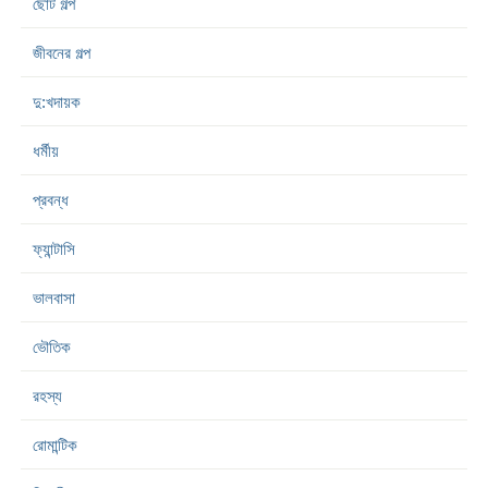
ছোট গল্প
জীবনের গল্প
দু:খদায়ক
ধর্মীয়
প্রবন্ধ
ফ্যান্টাসি
ভালবাসা
ভৌতিক
রহস্য
রোমান্টিক