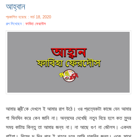
আহ্বান
প্রকাশিত হয়েছে : মার্চ 18, 2020
গল্প লিখেছেন :
ফাবিহা ফেরদৌস
আমার স্ত্রী’কে দেখলে ই আমার রাগ উঠে। ওর প্রত্যেকটা কাজে যেন আমার
গা ঘিনঘিন করে কেন জানি না। অন্যদের দেখেছি নতুন বিয়ে হলে কত সুন্দর
সময় কাটায় কিন্তু তা আমার জন্য না। না আছে গুণ না জৌলস। একদম
গাইয়া। বিয়ের দু দিন পরে ই শহরে চলে আসি চাকরির জন্য। ওকে সাথে