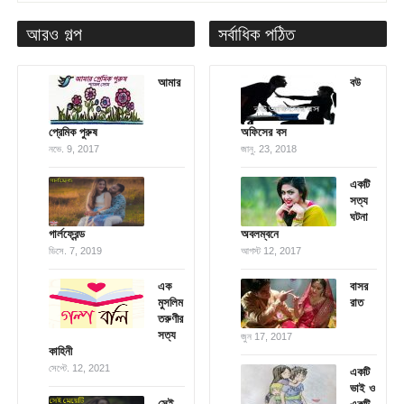
আরও গল্প
সর্বাধিক পঠিত
আমার
বউ
প্রেমিক পুরুষ
অফিসের বস
নভে. 9, 2017
জানু. 23, 2018
একটি
সত্য
ঘটনা
গার্লফ্রেন্ড
অবলম্বনে
ডিসে. 7, 2019
আগস্ট 12, 2017
এক
বাসর
মুসলিম
রাত
তরুণীর
সত্য
জুন 17, 2017
কাহিনী
সেপ্টে. 12, 2021
একটি
ভাই ও
সেই