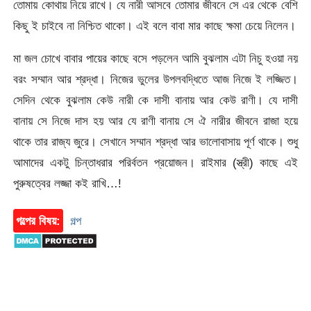
তোমায় কোথায় নিয়ে রাখে। যে নারী আসবে তোমার জীবনে সে এর থেকে বেশি
কিছু ই চাইবে না নিশ্চিত থাকো। এই বলে বাবা মার কাছে ক্ষমা চেয়ে নিলেন।
মা জল চোখে বাবার পায়ের কাছে বসে পড়লেন আমি বুঝলাম এটা নিচু হওয়া নয়
বরং সম্মান আর শ্রদ্ধা। নিজের ভুলের উপলবদ্ধিতে আজ নিজে ই লজ্জিত।
সেদিন থেকে বুঝলাম কেউ নারী কে দাসী বানায় আর কেউ রাণী। যে দাসী
বানায় সে নিজে দাস হয় আর যে রাণী বানায় সে ঐ নারীর জীবনে রাজা হয়ে
থাকে তার রাজ্য জুরে। সেখানে সম্মান শ্রদ্ধা আর ভালোবাসায় পূর্ণ থাকে। শুধু
আমাদের একটু চিন্তাধরার পরির্বতন প্রয়োজন। রাইমার (স্ত্রী) কাছে এই
পুরুষত্বের লজ্জা কই রাখি…!
গল্পের বিষয়:
গল্প