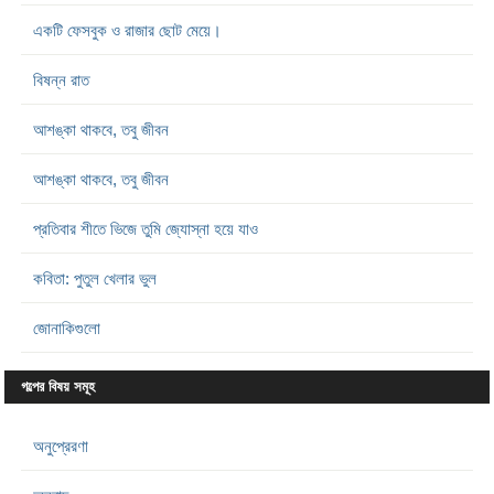
একটি ফেসবুক ও রাজার ছোট মেয়ে।
বিষন্ন রাত
আশঙ্কা থাকবে, তবু জীবন
আশঙ্কা থাকবে, তবু জীবন
প্রতিবার শীতে ভিজে তুমি জ্যোস্না হয়ে যাও
কবিতা: পুতুল খেলার ভুল
জোনাকিগুলো
গল্পের বিষয় সমূহ
অনুপ্রেরণা