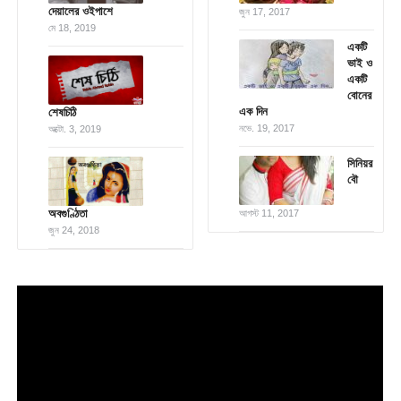
দেয়ালের ওইপাশে
জুন 17, 2017
মে 18, 2019
একটি
ভাই ও
একটি
বোনের
এক দিন
শেষচিঠি
নভে. 19, 2017
অক্টো. 3, 2019
সিনিয়র
বৌ
অবগুণ্ঠিতা
আগস্ট 11, 2017
জুন 24, 2018