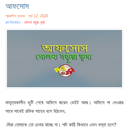
আফসোস
প্রকাশিত হয়েছে : মার্চ 12, 2020
গল্প লিখেছেন :
দোলনা বড়ুয়া তৃষা
মাতৃত্বকালীন ছুটি শেষে অফিসে জয়েন ডেইট আজ। অফিসে পা দেওয়ার
সাথে সাথেই রফিক সাহেব বলে উঠলেন,
-মিরা তোমাকে তো চেনায় যাচ্ছে না। পাট কাঠি কিভাবে এমন বস্তা হলে?