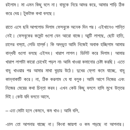
রইলাম। মা এমন কিছু বলে না। বাবুকে নিয়ে আদর করে, আমার শাড়ি ঠিক
করে দেয়। টুকটাক কথা বলছে।
রাতে এসে ছবি আপলোড দিলাম ফেসবুকে অনেক দিন পর। এইখানেও শান্তি
নেই। ফেসবুকের কমেন্ট গুলো যেন আরো বাজে। আন্টি লাগছে, ছোট হাতি,
চালের বস্তা, লেডি হার্ল্ক। কি অদ্ভুত আমি নিজেই অবাক হচ্ছিলাম আমার
বান্ধবী গুলো বলছে এইসব। খারাপ লাগল। ডিলিট করে দিলাম। আমার
খারাপ লাগাটা কারো চোখেই পড়ল না৷ আমি খাওয়া কমানোর চেষ্টা করছি। এতে
বাবু খাওয়ার পর আমার মাথা ঘুড়ায় উঠে। দুধের ফ্লো কমে যাচ্ছে, বাবু
কান্নাকাটি করে। না, ঠিক করলাম যে যা বলুক। আমি আগে নিজের এবং
নিজের মেয়ের কথা চিন্তা করব। এখন কেউ কিছু বললে হাসি মুখে উত্তর
দিই। কেউ যদি বলতে আসে,
– এত মোটা হলে কেমনে, কম খাও। আমি বলি,
-চাল তো আপনার যাচ্ছে না। কিংবা জায়গা ও কম পড়ছে না আপনার।