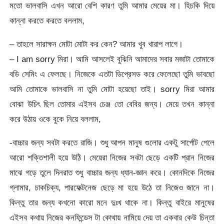
মতো ভালবাসি এখন আরো বেশি কারণ তুমি আমার মেয়ের মা। হিচকি দিয়ে
কান্না করতে করতে বললাম,
– তাহলে সারাক্ষন মোটা মোটা কর কেন? আমার খুব খারাপ লাগে।
– I am sorry মিরা। আমি আসলেই বুঝিনি আমাদের সবার মজাটা তোমাকে
বডি সেমিং এ ফেলছে। নিজেকে এতটা ডিপ্রেসড করে ফেলেছো তুমি ভাবছো
আমি তোমাকে ভালবাসি না তুমি মোটা হয়েছো তাই। sorry মিরা আমার
বোঝা উচিৎ ছিল তোমার এইসব চেঞ্জ তো বেবির জন্য। মেয়ে তখন কান্না
করে উঠায় ওকে বুকে নিয়ে বললাম,
-বাচ্চার জন্য সবটা করতে রাজি। শুধু আপন মানুষ গুলোর একটু সার্পোট পেলে
আরো শক্তিশালী হয়ে উঠি। মেয়েরা নিজের সবটা ছেড়ে একটি প্রান নিজের
মাঝে গড়ে তুলে দিনরাত শুধু বাচ্চার জন্য ধ্যান-জ্ঞান করে। কোনদিকে নিজের
গ্লামার, চাকচিক্য, পারফেক্টনেজ ছেড়ে মা হয়ে উঠে তা নিজেও জানে না।
কিন্তু তার জন্য কখনো কারো মনে দুঃখ থাকে না। কিন্তু বাইরে মানুষের
এইসব কথায় নিজের কনফিন্ডেস টা কোথায় নামিয়ে দেয় তা একবার কেউ চিন্তা