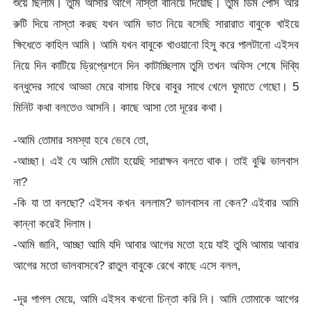
শুয়ে ছিলাম। তুমি আসার আগে নাস্তা বানিয়ে দিয়েছি। তুমি ডিম পোস আর
রুটি দিয়ে নাস্তা করছ যখন আমি ভাত নিয়ে বসেছি সারারাত বাবুকে খাইয়ে
ক্ষিধেতে কাহিল আমি। আমি যখন বাবুকে খাওয়ানো হিসু করে পালটানো এইসব
নিয়ে দিন কাটিয়ে ড্রিপ্রেশনে দিন কাটাচ্ছিলাম তুমি তখন অফিস শেষে দিব্যি
বন্ধুদের সাথে আড্ডা মেরে বাসায় ফিরে বাবুর সাথে খেলে ঘুমাতে গেছো। 5
মিনিট কথা বলতেও আসনি। কাছে আসা তো দূরের কথা।
-আমি তোমার সমস্যা হবে ভেবে তো,
-আচ্ছা। এই যে আমি মোটা হয়েছি সারাক্ষন বলতে থাক। তাই বুঝি ভালবাস
না?
-কি যা তা বলছো? এইসব কখন বললাম? ভালবাসব না কেন? এইবার আমি
কান্না করেই দিলাম।
-আমি জানি, আচ্ছা আমি যদি আবার আগের মতো হয়ে যাই তুমি আমায় আবার
আগের মতো ভালবাসবে? রাতুল বাবুকে রেখে কাছে এসে বলল,
-দূর পাগল মেয়ে, আমি এইসব কখনো চিন্তা করি নি। আমি তোমাকে আগের