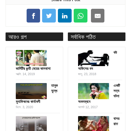
আরও গল্প
সর্বাধিক পঠিত
বউ
ভার্সিটির গুন্ডী মেয়ের ভালবাসা
অফিসের বস
অক্টো. 14, 2019
জানু. 23, 2018
তাবুক
একটি
যুদ্ধে
সত্য
ঘটনা
মুনাফিকদের কার্যাবলী
অবলম্বনে
ডিসে. 3, 2020
আগস্ট 12, 2017
বাসর
রাত