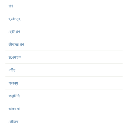
গল্প
ছড়াসমূহ
ছোট গল্প
জীবনের গল্প
দু:খদায়ক
ধর্মীয়
প্রবন্ধ
ফ্যান্টাসি
ভালবাসা
ভৌতিক