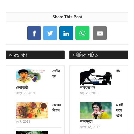
Share This Post
আরও গল্প
সর্বাধিক পঠিত
লোটন
বউ
হল
দেশান্তরী
অফিসের বস
ফেব্রু. 7, 2019
জানু. 23, 2018
ভোজন
একটি
বিলাস
সত্য
ঘটনা
অবলম্বনে
মে 7, 2019
আগস্ট 12, 2017