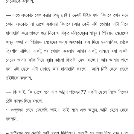
মেয়েটাকে বললাম,
— এতে সংকোচ বোধ করার কিছু নেই। নেক্সট টাইম যখন কিনবে তখন মনে
কোন সংকোচ না রেখে সরাসরি কিনবে।আর কেউ যদি তোমার এটা নিয়ে
হাসাহাসি করে তাহলে ধরে নিবে ও বিকৃত মস্তিষ্কের মানুষ। পিরিয়ড মেয়েদের
জন্য লজ্জা না পিরিয়ড মেয়েদের জন্য অহংকার বাস দিয়ে ময়মনসিংহ থেকে
ত্রিশাল যাচ্ছি। একটু পর খেয়াল করলাম আমার একটু সামনে বসা একটা
মেয়ের জামার ফাঁক দিয়ে ব্রার কালো ফিতাটা দেখা যাচ্ছে। আর আমার পাশে
বসা ২টা ছেলে এটা দেখছে আর হাসাহাসি করছে। আমি মিষ্টি হেসে ছেলে
দুইটাকে বললাম,
— কি ভাই, কি দেখে মনে এত আনন্দ পাচ্ছেন?? একটা ছেলে নিজে নিজের
ঠোঁট কামড় দিয়ে বললো,
~ গুপ্তধন দেখে ফেলেছি ভাই। তাই মনে এত আনন্দ..আমি হেসে হেসে
বললাম,
– ভাইয়ের তো দেখছি সেই রকম ফিলিংস। দেখেই সব মজা নিয়ে নেন। তা