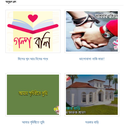
অনুরূপ গল্প
মিলের শব্দ আর নিমের গন্ধ
ভালোবাসা নাকি মায়া!
আমার পৃথিবীতে তুমি
সরকার বাড়ি