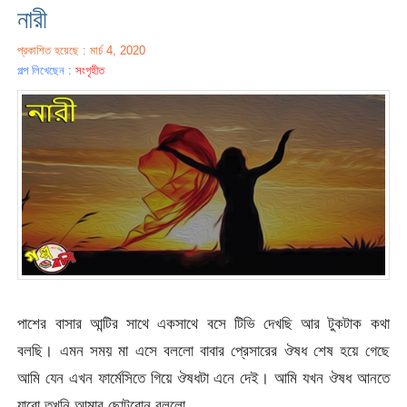
নারী
প্রকাশিত হয়েছে : মার্চ 4, 2020
গল্প লিখেছেন :
সংগৃহীত
পাশের বাসার আন্টির সাথে একসাথে বসে টিভি দেখছি আর টুকটাক কথা
বলছি। এমন সময় মা এসে বললো বাবার প্রেসারের ঔষধ শেষ হয়ে গেছে
আমি যেন এখন ফার্মেসিতে গিয়ে ঔষধটা এনে দেই। আমি যখন ঔষধ আনতে
যাবো তখনি আমার ছোটবোন বললো,