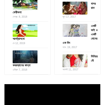
বাসর
রাত
ফেরীঅলা
ফেব্রু. 8, 2018
জুন 17, 2017
একটি
ভাই ও
একটি
বোনের
আলট্রাসনো
এক দিন
মে 12, 2019
নভে. 19, 2017
সিনিয়র
বৌ
কবরস্থানের কান্না
আগস্ট 11, 2017
এপ্রিল 7, 2018