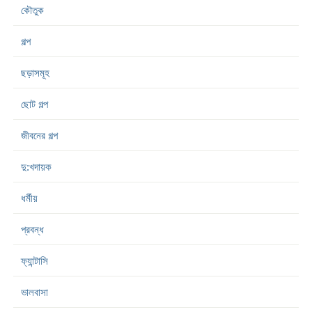
কৌতুক
গল্প
ছড়াসমূহ
ছোট গল্প
জীবনের গল্প
দু:খদায়ক
ধর্মীয়
প্রবন্ধ
ফ্যান্টাসি
ভালবাসা