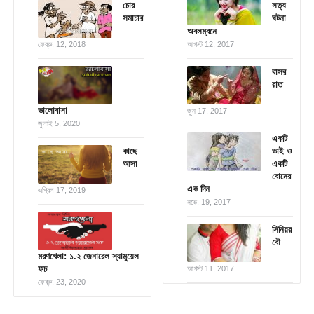
চোর
সত্য
সমাচার
ঘটনা
অবলম্বনে
ফেব্রু. 12, 2018
আগস্ট 12, 2017
বাসর
রাত
ভালোবাসা
জুন 17, 2017
জুলাই 5, 2020
একটি
কাছে
ভাই ও
আসা
একটি
বোনের
এক দিন
এপ্রিল 17, 2019
নভে. 19, 2017
সিনিয়র
বৌ
মরণখেলা: ১.২ জেনারেল স্যামুয়েল
ফচ
আগস্ট 11, 2017
ফেব্রু. 23, 2020