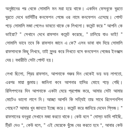
অনুষ্ঠানের পর থেকে সোমালি মন মরা হয়ে থাকে। একদিন ফেসবুকে ঘুরতে
ঘুরতে দেখে ভার্সিটির কনফেশন পেজে ওর নামে কনফেশন এসেছে। পোস্ট
পড়ে সোমালি মজা পেলেও ভাবতে থাকে কে লিখলো। কমেন্ট করে ” আপনি কে
ভাইয়া? ” সেখানে দেখে রাফসান কমেন্ট করেছে, ” চালিয়ে যাও ভাই! ”
সোমালি ভাবে তবে কি রাফসান জানে এ কে? এসব ভাবা বাদ দিয়ে সোমালি
রাফসানকে কিছু লিখবে, তাই সুন্দর করে লিখতে বসে কনফেশন পেজের ইনবক্সে
দেয়। যথারীতি সেটা পোস্ট হয়।
লেখা ছিলো, প্রিয় রাফসান, আপনাকে শুরুর দিন থেকেই ভয় ভয় লাগতো,
এরপর মায়া জন্মায়। জানিনা কবে আপনার হাসির মোহে পড়ে গেছি।
রিসিপশনের দিন আপনাকে একটা মেয়ে প্রপোজ করে, আমার সেটা আমার
মোটেও ভালো লাগে নি। আচ্ছা আপনি কি সত্যিই তার সাথে রিলেশনশিপ
গেছেন? আমার খুব জানতে ইচ্ছে করে। কমেন্ট করে জানিয়ে দেবেন প্লিজ। ”
রাফসানের বন্ধুরা সেখানে মজা করতে থাকে। কেউ বলে ” দোস্ত ভাবি পাইছি,
ট্রিট দেও “, কেউ বলে, ” এই মেয়েকে খুঁজে বের করতে হবে “, আবার কেউ