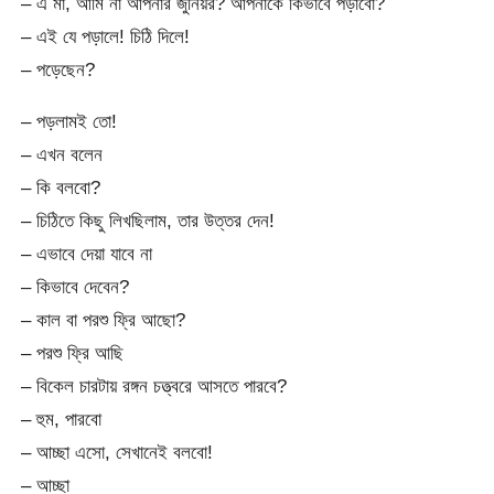
– এ মা, আমি না আপনার জুনিয়র? আপনাকে কিভাবে পড়াবো?
– এই যে পড়ালে! চিঠি দিলে!
– পড়েছেন?
– পড়লামই তো!
– এখন বলেন
– কি বলবো?
– চিঠিতে কিছু লিখছিলাম, তার উত্তর দেন!
– এভাবে দেয়া যাবে না
– কিভাবে দেবেন?
– কাল বা পরশু ফ্রি আছো?
– পরশু ফ্রি আছি
– বিকেল চারটায় রঙ্গন চত্ত্বরে আসতে পারবে?
– হুম, পারবো
– আচ্ছা এসো, সেখানেই বলবো!
– আচ্ছা