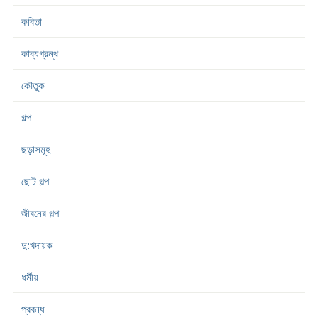
কবিতা
কাব্যগ্রন্থ
কৌতুক
গল্প
ছড়াসমূহ
ছোট গল্প
জীবনের গল্প
দু:খদায়ক
ধর্মীয়
প্রবন্ধ