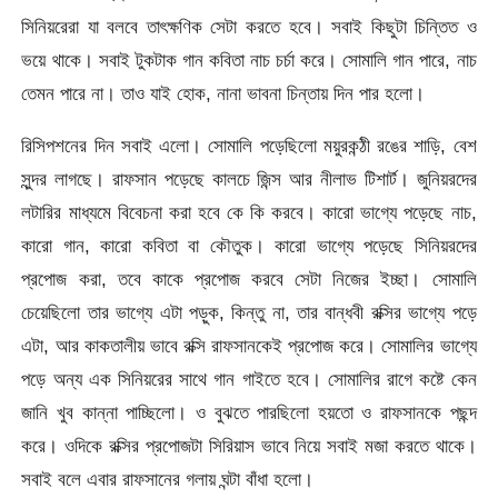
সিনিয়রেরা যা বলবে তাৎক্ষণিক সেটা করতে হবে। সবাই কিছুটা চিন্তিত ও
ভয়ে থাকে। সবাই টুকটাক গান কবিতা নাচ চর্চা করে। সোমালি গান পারে, নাচ
তেমন পারে না। তাও যাই হোক, নানা ভাবনা চিন্তায় দিন পার হলো।
রিসিপশনের দিন সবাই এলো। সোমালি পড়েছিলো ময়ুরকন্ঠী রঙের শাড়ি, বেশ
সুন্দর লাগছে। রাফসান পড়েছে কালচে জিন্স আর নীলাভ টিশার্ট। জুনিয়রদের
লটারির মাধ্যমে বিবেচনা করা হবে কে কি করবে। কারো ভাগ্যে পড়েছে নাচ,
কারো গান, কারো কবিতা বা কৌতুক। কারো ভাগ্যে পড়েছে সিনিয়রদের
প্রপোজ করা, তবে কাকে প্রপোজ করবে সেটা নিজের ইচ্ছা। সোমালি
চেয়েছিলো তার ভাগ্যে এটা পড়ুক, কিন্তু না, তার বান্ধবী রক্সির ভাগ্যে পড়ে
এটা, আর কাকতালীয় ভাবে রক্সি রাফসানকেই প্রপোজ করে। সোমালির ভাগ্যে
পড়ে অন্য এক সিনিয়রের সাথে গান গাইতে হবে। সোমালির রাগে কষ্টে কেন
জানি খুব কান্না পাচ্ছিলো। ও বুঝতে পারছিলো হয়তো ও রাফসানকে পছন্দ
করে। ওদিকে রক্সির প্রপোজটা সিরিয়াস ভাবে নিয়ে সবাই মজা করতে থাকে।
সবাই বলে এবার রাফসানের গলায় ঘন্টা বাঁধা হলো।