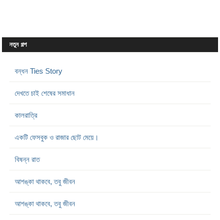
নতুন গল্প
বন্ধন Ties Story
দেখতে চাই শেষের সমাধান
কালরাত্রি
একটি ফেসবুক ও রাজার ছোট মেয়ে।
বিষন্ন রাত
আশঙ্কা থাকবে, তবু জীবন
আশঙ্কা থাকবে, তবু জীবন