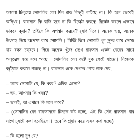
অজানা চিন্তায় সোমালির যেন দিন রাত কিছুই কাটছে না। কি হবে ভেবেই
অস্থির। রাফসান কি রাজি হবে না কি রিজেক্ট করবে! রিজেক্ট করলে এভাবে
ডাকবে ক্যান? তাইলে কি অপমান করবে? র‍্যাগ দিবে। অনেক ভয়, অনেক
উৎসাহ নিয়ে অপেক্ষা করে সোমালি। নির্দিষ্ট দিনে সোমালি খুব সুন্দর করে সেজে
যায় রঙ্গন চত্ত্বরে। গিয়ে অনেক খুঁজে দেখে রাফসান একটা মেয়ের সাথে
অন্তরঙ্গ হয়ে বসে আছে। সোমালির যেন কষ্টে বুক ফেটে যাচ্ছে। নিজেকে
কন্ট্রোল করতে পারছে না। রাফসান ওকে দেখতে পেয়ে ডাক দেয়,
– আরে সোমালি যে, কি খবর? এদিক এসো?
– হুম, আপনার কি খবর?
– ভালই, তা এখানে কি মনে করে?
– (সোমালির যেন রাফসানকে চিনতে কষ্ট হচ্ছে, এই কি সেই রাফসান যার
সাথে চ্যাটে কথা হয়েছিলো। তবে কি প্ল্যান করে এসব করা হচ্ছে)
– কি হলো চুপ যে?