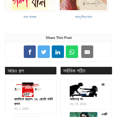
যখন অসময়
অতনু ফিরে যাবে
Share This Post
আরও গল্প
সর্বাধিক পঠিত
বউ
ক্যাসিনো রয়্যাল: ১৪. ছোটো নাইট
অফিসের বস
ক্লাব
জানু. 23, 2018
জানু. 1, 2020
একটি