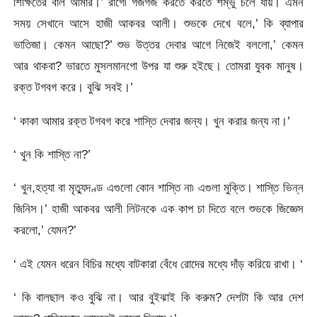
শিক্ষিতের বাল আমার।’ রাগে৷ গজগজ করতে করতে শম্ভু চলে যায়। এমন
সময় সেখানে আসে হাজী আকবর আলী। শুভকে দেখে বলে,’ কি ব্যাপার
ভাতিজা। কেমন আছো?’ শুভ উত্তর দেবার আগে নিজেই বললো,’ কেমন
আর থাকবা? ভারতে মুসলমানগো উপর যা শুরু হইছে। তোমরা যুবক মানুষ।
রক্ত টগবগ করে। বুঝি সবই।’
‘ কাকা আমার রক্ত টগবগ করে শাস্তি দেবার জন্য। খুন করার জন্য না।’
‘ খুন কি শাস্তি না?’
‘ খুন,হত্যা বা মৃত্যুদণ্ড এগুলো কোন শাস্তি না৷ এগুলা মুক্তি। শাস্তি ভিন্ন
জিনিস।’ হাজী আকবর আলী লিটনকে এক কাপ চা দিতে বলে শুভকে জিজ্ঞেস
করলো,’ যেমন?’
‘ এই যেমন ধরেন বিচির মধ্যে বাটকারা বেঁধে রোদের মধ্যে দাঁড় করিয়ে রাখা। ‘
‘ কি বালছাল কও বুঝি না। আর বুইঝাই কি করুম? দেশটা কি আর দেশ