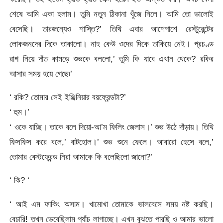
শেষে আমি একা হলাম। তুমি নতুন ঠিকানা খুঁজে নিলে। আমি তো ভালোই
বেসেছি। তারজন্যেও শাস্তি?’ তিথি এবার আশেপাশে রেস্টুরেন্টের
লোকজনদের দিকে তাকালো। নাহ কেউ ওদের দিকে তাকিয়ে নেই। প্রচণ্ড
রাগ নিয়ে দাঁত কামড়ে শুভকে বললো,’ তুমি কি যাবে এখান থেকে? রকির
আসার সময় হয়ে গেছে৷’
‘ রকি? তোমার সেই ইঞ্জিনিয়ার বয়ফ্রেন্ডটা?’
‘ হুম।’
‘ ওকে যাচ্ছি। তাকে বলে দিয়ো-আ’ম ফিলিং জেলাস।’ শুভ উঠে দাঁড়ায়। তিথি
ফিসফিস করে বলে,’ বাটহোল।’ শুভ শুনে ফেলে। আবারো হেসে বলে,’
তোমার বেস্টফ্রেন্ড নিরা আমাকে কি বলেছিলো জানো?’
‘ কি? ‘
‘ আই এম ফাকিং অসাম। খামোখা তোমাকে ভালবেসে সময় নষ্ট করছি।
বেচারি! তখন ভেবেছিলাম প্যাঁচ লাগাচ্ছে। এখন বুঝতে পারছি ও আমার ভালো