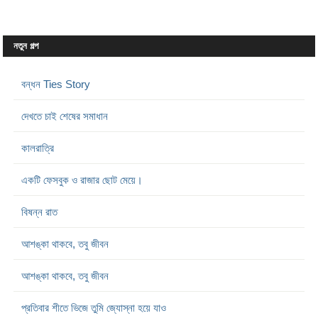
নতুন গল্প
বন্ধন Ties Story
দেখতে চাই শেষের সমাধান
কালরাত্রি
একটি ফেসবুক ও রাজার ছোট মেয়ে।
বিষন্ন রাত
আশঙ্কা থাকবে, তবু জীবন
আশঙ্কা থাকবে, তবু জীবন
প্রতিবার শীতে ভিজে তুমি জ্যোস্না হয়ে যাও