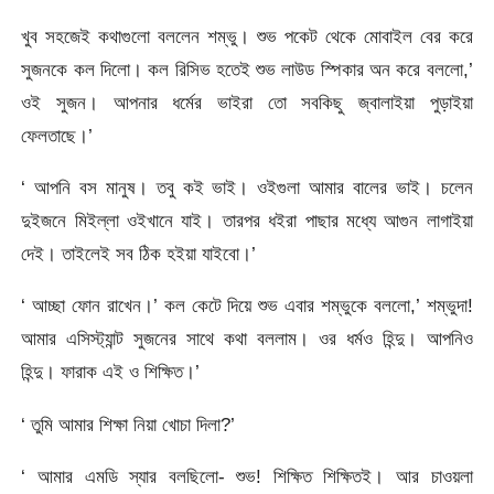
খুব সহজেই কথাগুলো বললেন শম্ভু। শুভ পকেট থেকে মোবাইল বের করে
সুজনকে কল দিলো। কল রিসিভ হতেই শুভ লাউড স্পিকার অন করে বললো,’
ওই সুজন। আপনার ধর্মের ভাইরা তো সবকিছু জ্বালাইয়া পুড়াইয়া
ফেলতাছে।’
‘ আপনি বস মানুষ। তবু কই ভাই। ওইগুলা আমার বালের ভাই। চলেন
দুইজনে মিইল্লা ওইখানে যাই। তারপর ধইরা পাছার মধ্যে আগুন লাগাইয়া
দেই। তাইলেই সব ঠিক হইয়া যাইবো।’
‘ আচ্ছা ফোন রাখেন।’ কল কেটে দিয়ে শুভ এবার শম্ভুকে বললো,’ শম্ভুদা!
আমার এসিস্ট্যান্ট সুজনের সাথে কথা বললাম। ওর ধর্মও হিন্দু। আপনিও
হিন্দু। ফারাক এই ও শিক্ষিত।’
‘ তুমি আমার শিক্ষা নিয়া খোচা দিলা?’
‘ আমার এমডি স্যার বলছিলো- শুভ! শিক্ষিত শিক্ষিতই। আর চাওয়লা