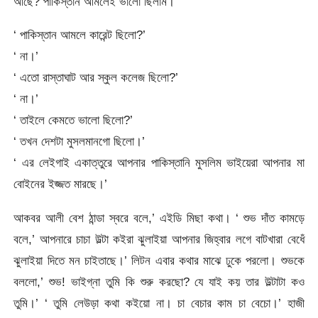
আছে? পাকিস্তান আমলেই ভালো ছিলাম।’
‘ পাকিস্তান আমলে কারেন্ট ছিলো?’
‘ না।’
‘ এতো রাস্তাঘাট আর স্কুল কলেজ ছিলো?’
‘ না।’
‘ তাইলে কেমতে ভালো ছিলো?’
‘ তখন দেশটা মুসলমানগো ছিলো।’
‘ এর লেইগাই একাত্তুরে আপনার পাকিস্তানি মুসলিম ভাইয়েরা আপনার মা
বোইনের ইজ্জত মারছে।’
আকবর আলী বেশ ঠান্ডা স্বরে বলে,’ এইডি মিছা কথা। ‘ শুভ দাঁত কামড়ে
বলে,’ আপনারে চাচা উল্টা কইরা ঝুলাইয়া আপনার জিহ্বার লগে বাটখারা বেধেঁ
ঝুলাইয়া দিতে মন চাইতাছে।’ লিটন এবার কথার মাঝে ঢুকে পরলো। শুভকে
বললো,’ শুভ! ভাইগ্না তুমি কি শুরু করছো? যে যাই কয় তার উল্টাটা কও
তুমি।’ ‘ তুমি লেউড়া কথা কইয়ো না। চা বেচার কাম চা বেচো।’ হাজী