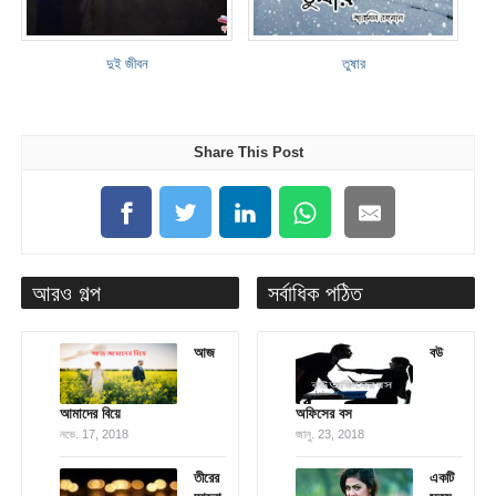
দুই জীবন
তুষার
Share This Post
আরও গল্প
সর্বাধিক পঠিত
আজ
বউ
আমাদের বিয়ে
অফিসের বস
নভে. 17, 2018
জানু. 23, 2018
তীরের
একটি