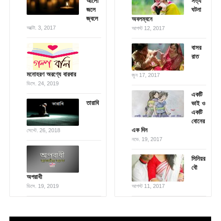
আলো
সত্য
জলে
ঘটনা
জ্বলে
অবলম্বনে
অক্টো. 3, 2017
আগস্ট 12, 2017
বাসর
রাত
মনোহরণ অরণ্যে বারবার
জুন 17, 2017
ডিসে. 24, 2019
একটি
তারাবি
ভাই ও
একটি
বোনের
এক দিন
সেপ্টে. 26, 2018
নভে. 19, 2017
সিনিয়র
বৌ
অপরাধী
ডিসে. 19, 2019
আগস্ট 11, 2017