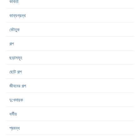
কবিতা
কাব্যগ্রন্থ
কৌতুক
গল্প
ছড়াসমূহ
ছোট গল্প
জীবনের গল্প
দু:খদায়ক
ধর্মীয়
প্রবন্ধ