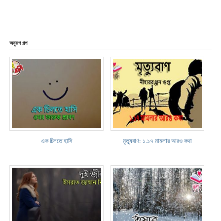
অনুরূপ গল্প
এক চিলতে হাসি
মৃত্যুবাণ: ১.১৭ মামলার আরও কথা