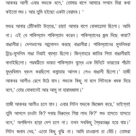
আকবর আলী এবার শুভকে বলে,’ তোমার বাপে আমারে সম্মান দিয়া কথা
কইতো শুভ। আর তুমি হইছো একটা বেয়াদব। ‘
শুভর আবার ঠোঁটকাটা উত্তর,’ চাচা! আমার বাপে বোকাচোদা ছিলো। আমি
না। এই যে পাকিস্তান পাকিস্তান করেন। পাকিস্তানের জন্ম দিছে কারা?
বাঙালীরা। দেশভাগের আন্দোলন করছে বাঙালীরা। পাকিস্তানের মুসলিমরা
হিন্দু-মুসলিম দাঙা নিয়াই ব্যস্ত ছিলো। জিন্নাহরে জাতির পিতা বাঙালীরাই
বানাইছিলো। পয়ষট্টিতে ভারত পাকিস্তান যুদ্ধে এক মিনিটে ভারতের পাঁচটা
যুদ্ধবিমান ধ্বংস করছিলো কমান্ডার আলম। সেও বাঙালী ছিলো।’ হাজী
আকবর আলীও রেগে উঠে যান। শুভকে কিছু না বলে লিটনকে ধমক দিয়ে
বলে,’ তোর দোকানেই আর আমু না হারামজাদা।’
হাজী আকবর আলীও চলে যান। এবার লিটন শুভকে জিজ্ঞেস করে,’ ভাইগ্না!
তুমি আসলে চাওটা কি? সবার বিরুদ্ধে গিয়া লাভ কি?’ শুভ হাসতে হাসতে
বলে,’ অপজিশন ছাড়া দেশ চলে না। তখন সবকিছু স্বৈরতন্ত্র হয়ে যায়।’
লিটন জবাব দেয়,’ এতো কিছু বুঝি না। আমি চাওয়ালা চা বেঁচি। তোমরা