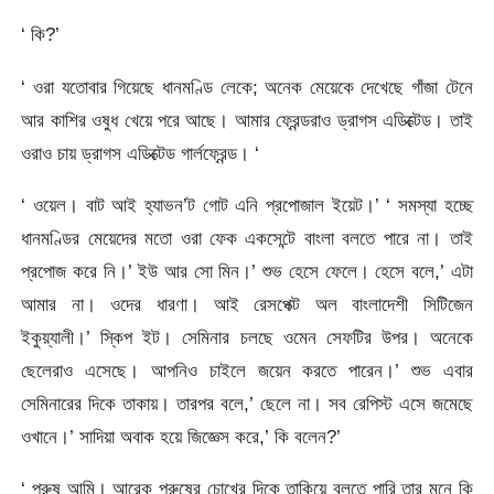
‘ কি?’
‘ ওরা যতোবার গিয়েছে ধানমণ্ডি লেকে; অনেক মেয়েকে দেখেছে গাঁজা টেনে
আর কাশির ওষুধ খেয়ে পরে আছে। আমার ফ্রেন্ডরাও ড্রাগস এডিক্টেড। তাই
ওরাও চায় ড্রাগস এডিক্টেড গার্লফ্রেন্ড। ‘
‘ ওয়েল। বাট আই হ্যাভন’ট গোট এনি প্রপোজাল ইয়েট।’ ‘ সমস্যা হচ্ছে
ধানমণ্ডির মেয়েদের মতো ওরা ফেক একসেন্টে বাংলা বলতে পারে না। তাই
প্রপোজ করে নি।’ ইউ আর সো মিন।’ শুভ হেসে ফেলে। হেসে বলে,’ এটা
আমার না। ওদের ধারণা। আই রেসপেক্ট অল বাংলাদেশী সিটিজেন
ইকুয়্যালী।’ স্কিপ ইট। সেমিনার চলছে ওমেন সেফটির উপর। অনেকে
ছেলেরাও এসেছে। আপনিও চাইলে জয়েন করতে পারেন।’ শুভ এবার
সেমিনারের দিকে তাকায়। তারপর বলে,’ ছেলে না। সব রেপিস্ট এসে জমেছে
ওখানে।’ সাদিয়া অবাক হয়ে জিজ্ঞেস করে,’ কি বলেন?’
‘ পুরুষ আমি। আরেক পুরুষের চোখের দিকে তাকিয়ে বলতে পারি তার মনে কি