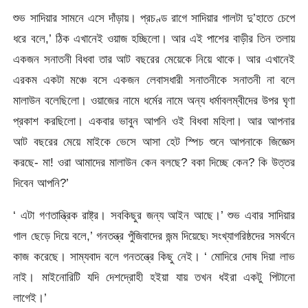
শুভ সাদিয়ার সামনে এসে দাঁড়ায়। প্রচণ্ড রাগে সাদিয়ার গালটা দু’হাতে চেপে
ধরে বলে,’ ঠিক এখানেই ওয়াজ হচ্ছিলো। আর এই পাশের বাড়ীর তিন তলায়
একজন সনাতনী বিধবা তার আট বছরের মেয়েকে নিয়ে থাকে। আর এখানেই
এরকম একটা মঞ্চে বসে একজন লেবাসধারী সনাতনীকে সনাতনী না বলে
মালাউন বলেছিলো। ওয়াজের নামে ধর্মের নামে অন্য ধর্মাবলম্বীদের উপর ঘৃণা
প্রকাশ করছিলো। একবার ভাবুন আপনি ওই বিধবা মহিলা। আর আপনার
আট বছরের মেয়ে মাইকে ভেসে আসা হেট স্পিচ শুনে আপনাকে জিজ্ঞেস
করছে- মা! ওরা আমাদের মালাউন কেন বলছে? বকা দিচ্ছে কেন? কি উত্তর
দিবেন আপনি?’
‘ এটা গণতান্ত্রিক রাষ্ট্র। সবকিছুর জন্য আইন আছে।’ শুভ এবার সাদিয়ার
গাল ছেড়ে দিয়ে বলে,’ গনতন্ত্র পুঁজিবাদের জন্ম দিয়েছে৷ সংখ্যাগরিষ্ঠদের সমর্থনে
কাজ করেছে। সাম্যবাদ বলে গনতন্ত্রে কিছু নেই। ‘ মোদিরে দোষ দিয়া লাভ
নাই। মাইনোরিটি যদি দেশদ্রোহী হইয়া যায় তখন ধইরা একটু পিটানো
লাগেই।’