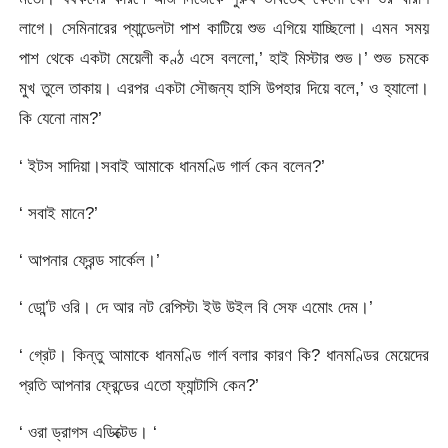
লাগে। সেমিনারের প্যান্ডেলটা পাশ কাটিয়ে শুভ এগিয়ে যাচ্ছিলো। এমন সময়
পাশ থেকে একটা মেয়েলী কণ্ঠ এসে বললো,’ হাই মিস্টার শুভ।’ শুভ চমকে
মুখ তুলে তাকায়। এরপর একটা সৌজন্য হাসি উপহার দিয়ে বলে,’ ও হ্যালো।
কি যেনো নাম?’
‘ ইটস সাদিয়া।সবাই আমাকে ধানমণ্ডি গার্ল কেন বলেন?’
‘ সবাই মানে?’
‘ আপনার ফ্রেন্ড সার্কেল।’
‘ ডো’ন্ট ওরি। দে আর নট রেপিস্ট৷ ইউ উইল বি সেফ এমোং দেম।’
‘ গ্রেট। কিন্তু আমাকে ধানমণ্ডি গার্ল বলার কারণ কি? ধানমণ্ডির মেয়েদের
প্রতি আপনার ফ্রেন্ডের এতো ফ্যান্টাসি কেন?’
‘ ওরা ড্রাগস এডিক্টেড। ‘