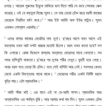
চলছে। আরেক পুরুষের চিবুকে তাকিয়ে বলে দিতে পারি সে কবে শেষবার সেক্স
করেছে। ওই যে বক্তৃতা দিচ্ছে সুমন। সে তার তেরো চৌদ্দ বছর বয়সী কাজের
মেয়েকে নিয়মিত ধর্ষণ করে।’ ‘ আর ইউ আউট অফ ইউর মাইন্ড। সুমন
একজন সোস্যাল ওয়ার্কার।’
‘ ওদের বাসার কাজের মেয়েটার নাম তৃণা। দু’বছর আগে যখন আসে এই
মহল্লায় তখন আট দশটা বাচ্চার মতোই ছিলো। বয়স তখন কতো হবে? দশ
কি এগারো। রোজ বিকেলে রাস্তায় অন্যান্য মেয়েদের সাথে খেলতো। সব
সময় হাসিখুশি থাকতো। দু’বছর পর তৃণার শরীর দেখুন। যুবতী হয়ে গেছে।
অথচ বয়স সবে তেরো কি চৌদ্দ। তবে সেই হাসিটা আর নেই। সবসময় কেমন
যেনো একটা বিষণ্নতার মাঝে থাকে। ‘ মেয়েদের শরীর একটা নির্দিষ্ট বয়সে
বৃদ্ধি পায়। এটা স্বাভাবিক। ‘
‘ আমি গাঁজা খাই ; এর মানে এই না যে-আমি পাগল। স্বাভাবিক আর
অস্বাভাবিক এর পার্থক্য বুঝি। আর আমার কথা বাদ দিন। সুমন একজন চৌদ্দ