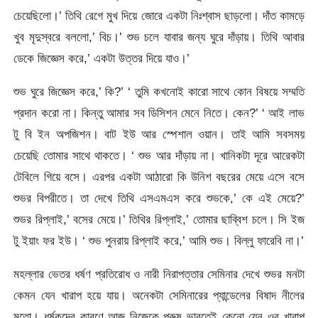
চেয়েছিলো।’ তিথি রেগে মুখ দিয়ে জোরে একটা নিঃশ্বাস ছাড়লো। দাঁত কামড়ে
খুব মৃদুস্বরে বললো,’ বিচ।’ শুভ চলে যাবার জন্য ঘুরে দাঁড়ায়। তিথি আবার
ডেকে জিজ্ঞেস করে,’ একটা উত্তর দিয়ে যাও।’
শুভ ঘুরে জিজ্ঞেস করে,’ কি?’ ‘ তুমি কখনোই কারো সাথে কোন বিষয়ে সম্মতি
প্রদান করো না। কিন্তু আমার সব ডিসিশন মেনে নিতে। কেন?’ ‘ আই লাভ
টু বি ইন অপজিশন। বাট ইউ আর স্পেশাল ওয়ান। তাই আমি সবসময়
চেয়েছি তোমার সাথে থাকতে। ‘ শুভ আর দাঁড়ায় না। খানিকটা দূরে আরেকটা
টেবিলে গিয়ে বসে। এরপর একটা আঠারো কি উনিশ বছরের মেয়ে এসে বসে
শুভর বিপরীতে। তা দেখে তিথি এসএমএস করে শুভকে,’ কে এই মেয়ে?’
শুভর রিপ্লাই,’ বসের মেয়ে।’ তিথির রিপ্লাই,’ তোমার ছাব্বিশ চলে। সি ইজ
টু ইয়াং ফর ইউ। ‘ শুভ পুনরায় রিপ্লাই করে,’ আমি শুভ। বিল্লু ফারেবি না।’
মহল্লার ভেতর ধর্ষণ প্রতিরোধ ও নারী নিরাপত্তার সেমিনার দেখে শুভর মনটা
কেমন যেন খারাপ হয়ে যায়। অনেকটা সেমিনারের প্যান্ডেলের বিষাদ নীলের
মতো। ধর্ষকদের কারণে আজ নিজেকে পুরুষ ভাবতেই কেনো যেন ওর খারাপ