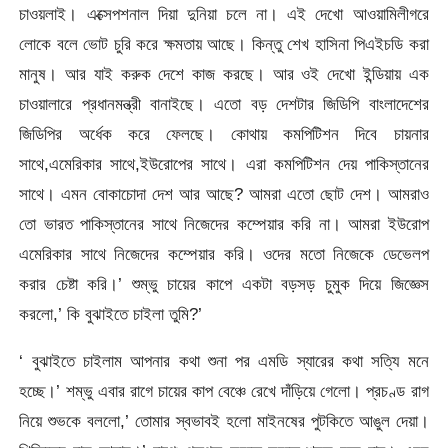
চাওয়লাই। এক্সেপশনাল দিয়া দুনিয়া চলে না। এই দেখো আওয়ামিলীগরে
লোকে বলে ভোট চুরি করে ক্ষমতায় আছে। কিন্তু শেখ হাসিনা পিএইচডি করা
মানুষ। আর যাই করুক দেশে কাজ করছে। আর ওই দেখো ইন্ডিয়ায় এক
চাওয়ালারে প্রধানমন্ত্রী বানাইছে। এতো বড় দেশটার জিডিপি বাংলাদেশের
জিডিপির অর্ধেক করে ফেলছে। কোথায় কমপিটিশন দিবে চায়নার
সাথে,এমেরিকার সাথে,ইউরোপের সাথে। এরা কমপিটিশন দেয় পাকিস্তানের
সাথে। এমন বোকাচোদা দেশ আর আছে? আমরা এতো ছোট দেশ। আমরাও
তো ভারত পাকিস্তানের সাথে নিজেদের কম্পেয়ার করি না। আমরা ইউরোপ
এমেরিকার সাথে নিজেদের কম্পেয়ার করি। ওদের মতো নিজেকে ডেভেলপ
করার চেষ্টা করি।’ শুম্ভু চায়ের কাপে একটা বড়সড় চুমুক দিয়ে জিজ্ঞেস
করলো,’ কি বুঝাইতে চাইলা তুমি?’
‘ বুঝাইতে চাইলাম আপনার কথা শুনা পর এমডি স্যারের কথা সত্যি মনে
হচ্ছে।’ শম্ভু এবার রাগে চায়ের কাপ বেঞ্চে রেখে দাঁড়িয়ে গেলো। প্রচণ্ড রাগ
নিয়ে শুভকে বললো,’ তোমার স্বভাবই হলো মাইনষের পুটকিতে আঙুল দেয়া।