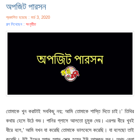
অপজিট পারসন
প্রকাশিত হয়েছে : মার্চ 3, 2020
গল্প লিখেছেন :
সংগৃহীত
তোমাকে খুন করাটাই সবকিছু নয়; আমি তোমাকে শাস্তি দিতে চাই।’ তিথির
কথায় হেসে উঠে শুভ। পানির গ্লাসে আলতো চুমুক দেয়। এরপর ধীরে খুবই
ধীরে বলে,’ আমি যখন যা করেছি তোমাকে ভালবেসে করেছি। যা বলেছো তাই
করেছি। উই ইভেন হ্যাভ হ্যাড সেক্স হয়েন ইউ আস্কড ফর। অথচ বেলা