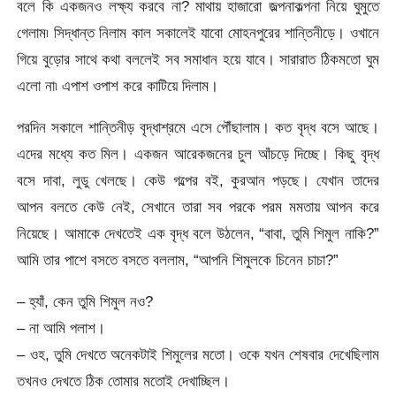
বলে কি একজনও লক্ষ্য করবে না? মাথায় হাজারো জল্পনাকল্পনা নিয়ে ঘুমুতে
গেলাম৷ সিদ্ধান্ত নিলাম কাল সকালেই যাবো মোহনপুরের শান্তিনীড়ে। ওখানে
গিয়ে বুড়োর সাথে কথা বললেই সব সমাধান হয়ে যাবে। সারারাত ঠিকমতো ঘুম
এলো না৷ এপাশ ওপাশ করে কাটিয়ে দিলাম।
পরদিন সকালে শান্তিনীড় বৃদ্ধাশ্রমে এসে পৌঁছালাম। কত বৃদ্ধ বসে আছে।
এদের মধ্যে কত মিল। একজন আরেকজনের চুল আঁচড়ে দিচ্ছে। কিছু বৃদ্ধ
বসে দাবা, লুডু খেলছে। কেউ গল্পের বই, কুরআন পড়ছে। যেখান তাদের
আপন বলতে কেউ নেই, সেখানে তারা সব পরকে পরম মমতায় আপন করে
নিয়েছে। আমাকে দেখতেই এক বৃদ্ধ বলে উঠলেন, “বাবা, তুমি শিমুল নাকি?”
আমি তার পাশে বসতে বসতে বললাম, “আপনি শিমুলকে চিনেন চাচা?”
– হ্যাঁ, কেন তুমি শিমুল নও?
– না আমি পলাশ।
– ওহ, তুমি দেখতে অনেকটাই শিমুলের মতো। ওকে যখন শেষবার দেখেছিলাম
তখনও দেখতে ঠিক তোমার মতোই দেখাচ্ছিল।