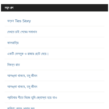
নতুন গল্প
বন্ধন Ties Story
দেখতে চাই শেষের সমাধান
কালরাত্রি
একটি ফেসবুক ও রাজার ছোট মেয়ে।
বিষন্ন রাত
আশঙ্কা থাকবে, তবু জীবন
আশঙ্কা থাকবে, তবু জীবন
প্রতিবার শীতে ভিজে তুমি জ্যোস্না হয়ে যাও
কবিতা: পুতুল খেলার ভুল