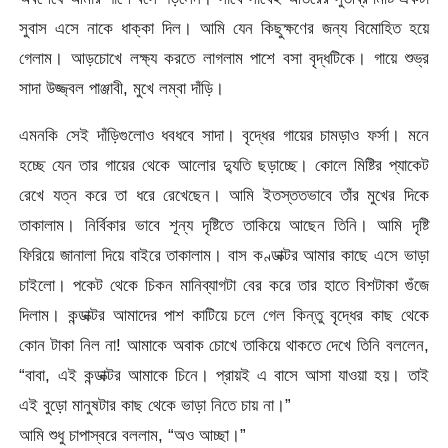
সুবাস এসে নাকে ধাক্কা দিল। আমি যেন কিছুক্ষণের জন্য বিমোহিত হয়ে
গেলাম। আড়চোখে লক্ষ্য করতে লাগলাম পাশে বসা বৃদ্ধটিকে। গায়ে শুভ্র
সাদা উজ্জ্বল পাঞ্জাবী, মুখে লম্বা দাঁড়ি।
এমনকি সেই দাঁড়িগুলোও ধবধবে সাদা। বৃদ্ধের গায়ের চামড়াও ফর্সা। মনে
হচ্ছে যেন তার গায়ের থেকে আলোর দ্যুতি ছড়াচ্ছে। কোলে মিষ্টির প্যাকেট
রেখে যত্ন করে তা ধরে রেখেছেন। আমি ইতস্ততভাবে তাঁর মুখের দিকে
তাকালাম। নির্বিকার ভাবে শূন্য দৃষ্টিতে তাকিয়ে আছেন তিনি। আমি দৃষ্টি
ফিরিয়ে জানালা দিয়ে বাইরে তাকালাম। বাস কণ্ডাক্টর আমার কাছে এসে ভাড়া
চাইলো। পকেট থেকে চিকন মানিব্যাগটা বের করে তার হাতে বিশটাকা গুঁজে
দিলাম। কন্ডাক্টর আমাদের পাশ কাটিয়ে চলে গেল কিন্তু বৃদ্ধের কাছ থেকে
কোন টাকা নিল না! আমাকে অবাক চোখে তাকিয়ে থাকতে দেখে তিনি বললেন,
“বাবা, এই কন্ডাক্টর আমাকে চিনে। প্রায়ই এ বাসে আসা যাওয়া হয়। তাই
এই বুড়ো মানুষটার কাছ থেকে ভাড়া নিতে চায় না।”
আমি শুধু চাপাস্বরে বললাম, “অও আচ্ছা।”