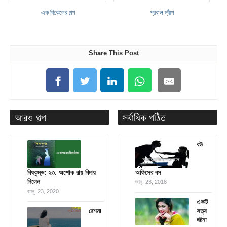
এক বিকেলের গল্প
প্রবাল দ্বীপ
Share This Post
আরও গল্প
সর্বাধিক পঠিত
বউ
বিষকুম্ভ: ২৩. অশোক রায় বিদায়
অফিসের বস
নিলেন
জানু. 23, 2018
জানু. 23, 2020
একটি
রেশমা
সত্য
ঘটনা