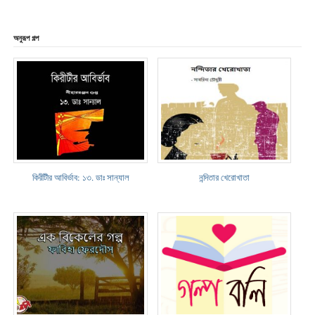
অনুরূপ গল্প
কিরীটীর আবির্ভাব: ১৩. ডাঃ সান্যাল
নন্দিতার খেরোখাতা