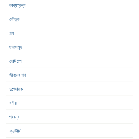
কাব্যগ্রন্থ
কৌতুক
গল্প
ছড়াসমূহ
ছোট গল্প
জীবনের গল্প
দু:খদায়ক
ধর্মীয়
প্রবন্ধ
ফ্যান্টাসি