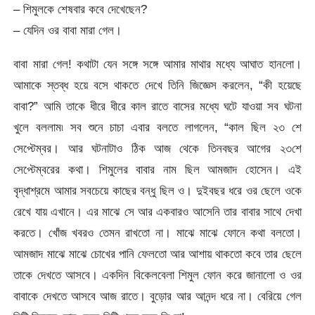
– শিমুলকে শেষবার কবে দেখেছেন?
– যেদিন ওর বাবা মারা গেল।
বাবা মারা গেল! কথাটা যেন সঙ্গে সঙ্গে আমার মাথার মধ্যে আঘাত হানলো।
আমাকে স্তব্ধ হয়ে বসে থাকতে দেখে তিনি জিজ্ঞেস করলেন, “কী হয়েছে
বাবা?” আমি তাকে ধীরে ধীরে কাল রাতে বাসের মধ্যে ঘটে যাওয়া সব ঘটনা
খুলে বললাম৷ সব শুনে চাচা এবার বলতে লাগলেন, “কাল ছিল ২৩ শে
সেপ্টেম্বর। আর ঘটনাটাও ঠিক আজ থেকে তিনবছর আগের ২৩শে
সেপ্টেম্বরের কথা। শিমুলের বাবার নাম ছিল আমজাদ হোসেন। এই
বৃদ্ধাশ্রমে আমার সবচেয়ে কাছের বন্ধু ছিল ও। দুইবছর ধরে ওর ছেলে ওকে
রেখে যায় এখানে। এর মাঝে সে আর একবারও আসেনি তার বাবার সাথে দেখা
করতে। খোঁজ খবরও তেমন রাখতো না। মাঝে মাঝে ফোনে কথা বলতো।
আমজাদ মাঝে মাঝে চোখের পানি ফেলতো আর আশায় থাকতো কবে তার ছেলে
তাকে দেখতে আসবে। একদিন বিকেলবেলা শিমুল ফোন করে জানালো ও ওর
বাবাকে দেখতে আসবে আজ রাতে। বুড়োর আর আনন্দ ধরে না। বেরিয়ে গেল