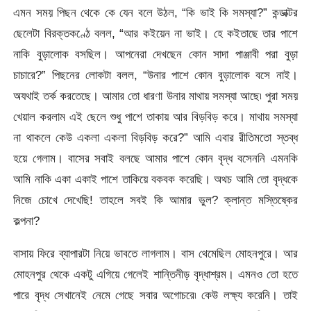
এমন সময় পিছন থেকে কে যেন বলে উঠল, “কি ভাই কি সমস্যা?” কন্ডাক্টর
ছেলেটা বিরক্তকণ্ঠে বলল, “আর কইয়েন না ভাই। হে কইতাছে তার পাশে
নাকি বুড়ালোক বসছিল। আপনেরা দেখছেন কোন সাদা পাঞ্জাবী পরা বুড়া
চাচারে?” পিছনের লোকটা বলল, “উনার পাশে কোন বুড়ালোক বসে নাই।
অযথাই তর্ক করতেছে। আমার তো ধারণা উনার মাথায় সমস্যা আছে৷ পুরা সময়
খেয়াল করলাম এই ছেলে শুধু পাশে তাকায় আর বিড়বিড় করে। মাথায় সমস্যা
না থাকলে কেউ একলা একলা বিড়বিড় করে?” আমি এবার রীতিমতো স্তব্ধ
হয়ে গেলাম। বাসের সবাই বলছে আমার পাশে কোন বৃদ্ধ বসেননি এমনকি
আমি নাকি একা একাই পাশে তাকিয়ে বকবক করেছি। অথচ আমি তো বৃদ্ধকে
নিজে চোখে দেখেছি! তাহলে সবই কি আমার ভুল? ক্লান্ত মস্তিষ্কের
কল্পনা?
বাসায় ফিরে ব্যাপারটা নিয়ে ভাবতে লাগলাম। বাস থেমেছিল মোহনপুরে। আর
মোহনপুর থেকে একটু এগিয়ে গেলেই শান্তিনীড় বৃদ্ধাশ্রম। এমনও তো হতে
পারে বৃদ্ধ সেখানেই নেমে গেছে সবার অগোচরে৷ কেউ লক্ষ্য করেনি। তাই