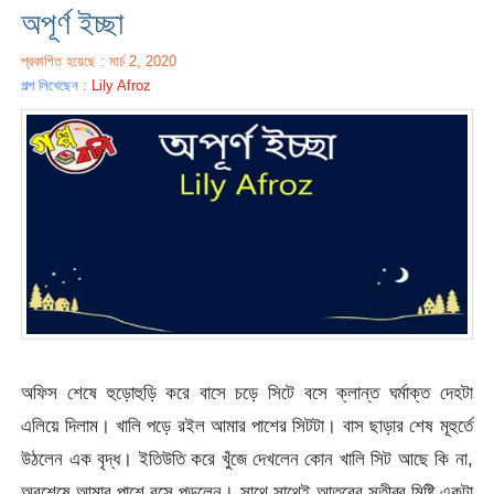
অপূর্ণ ইচ্ছা
প্রকাশিত হয়েছে : মার্চ 2, 2020
গল্প লিখেছেন :
Lily Afroz
অফিস শেষে হুড়োহুড়ি করে বাসে চড়ে সিটে বসে ক্লান্ত ঘর্মাক্ত দেহটা
এলিয়ে দিলাম। খালি পড়ে রইল আমার পাশের সিটটা। বাস ছাড়ার শেষ মূহুর্তে
উঠলেন এক বৃদ্ধ। ইতিউতি করে খুঁজে দেখলেন কোন খালি সিট আছে কি না,
অবশেষে আমার পাশে বসে পড়লেন। সাথে সাথেই আতরের সুতীব্র মিষ্টি একটা