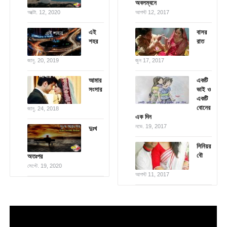
অবলম্বনে
অক্টো. 12, 2020
আগস্ট 12, 2017
এই
বাসর
শহর
রাত
জানু. 20, 2019
জুন 17, 2017
আমার
একটি
সংসার
ভাই ও
একটি
বোনের
জানু. 24, 2018
এক দিন
নভে. 19, 2017
দুঃখ
সিনিয়র
বৌ
অতঃপর
সেপ্টে. 19, 2020
আগস্ট 11, 2017