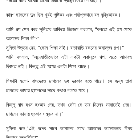
সময়ের মাঝে বাঘেরা তাদের হারানো স্বাস্থ্য ফিরে পেয়েছিল।
কারণ ছাগলের দুধ ছিল খুবই পুষ্টিকর এবং পর্যাপ্তভাবে বল বৃদ্ধিকারক।
আমি গল্প শেষ করে সুনিতার তাকিয়ে জিজ্ঞেস করলাম, “বলতো এই গল্প থেকে
আমাদের শিক্ষা কী?”
সুনিতা উত্তর দেয়, “কোন শিক্ষা নাই। বাড়াবাড়ি রকমের অবাস্তব গল্প।”
আমি বললাম, “সন্দেহাতীতভাবে এটা একটা অবাস্তব গল্প, এতে আমারও
দ্বিমত নাই। কিন্তু এই গল্পের একটা শিক্ষা আছে।
শিক্ষাটা হলো- বাঘদেরও ছাগলের দুধ দরকার হতে পারে। সে জন্য তারা
ছাগলের ভাষায় ছাগলদের সাথে কথাও বলতে পারে।
কিন্তু বাঘ যখন হুংকার দেয়, তখন সেটা সে তার নিজের ভাষাতেই দেয়।
ছাগলের ভাষায় হুংকার সম্ভব না।”
সুনিতা বলে,”এই গল্পের সাথে আমাদের সাথে আমাদের আলোচনার বিষয়
কিভাবে সম্পর্কিত?”