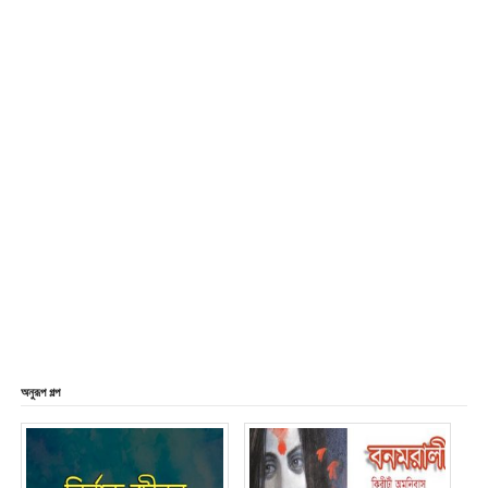
অনুরূপ গল্প