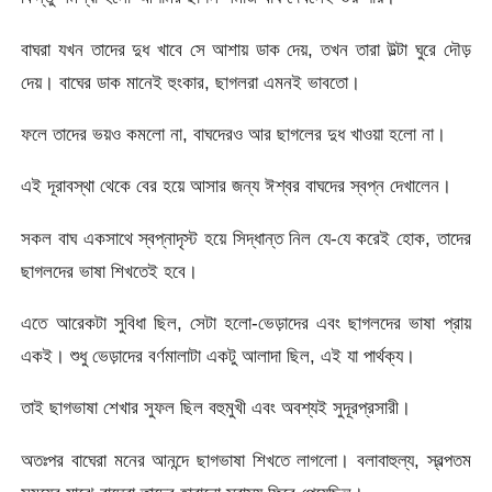
বাঘরা যখন তাদের দুধ খাবে সে আশায় ডাক দেয়, তখন তারা উল্টা ঘুরে দৌড়
দেয়। বাঘের ডাক মানেই হুংকার, ছাগলরা এমনই ভাবতো।
ফলে তাদের ভয়ও কমলো না, বাঘদেরও আর ছাগলের দুধ খাওয়া হলো না।
এই দূরাবস্থা থেকে বের হয়ে আসার জন্য ঈশ্বর বাঘদের স্বপ্ন দেখালেন।
সকল বাঘ একসাথে স্বপ্নাদৃস্ট হয়ে সিদ্ধান্ত নিল যে-যে করেই হোক, তাদের
ছাগলদের ভাষা শিখতেই হবে।
এতে আরেকটা সুবিধা ছিল, সেটা হলো-ভেড়াদের এবং ছাগলদের ভাষা প্রায়
একই। শুধু ভেড়াদের বর্ণমালাটা একটু আলাদা ছিল, এই যা পার্থক্য।
তাই ছাগভাষা শেখার সুফল ছিল বহুমুখী এবং অবশ্যই সুদূরপ্রসারী।
অতঃপর বাঘেরা মনের আনন্দে ছাগভাষা শিখতে লাগলো। বলাবাহুল্য, স্বল্পতম