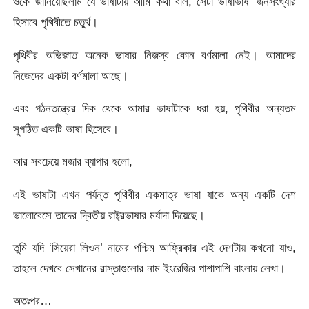
ওকে জানিয়েছিলাম যে ভাষাটায় আমি কথা বলি, সেটা ভাষাভাষী জনসংখ্যার
হিসাবে পৃথিবীতে চতুর্থ।
পৃথিবীর অভিজাত অনেক ভাষার নিজস্ব কোন বর্ণমালা নেই। আমাদের
নিজেদের একটা বর্ণমালা আছে।
এবং গঠনতন্ত্রের দিক থেকে আমার ভাষাটাকে ধরা হয়, পৃথিবীর অন্যতম
সুগঠিত একটি ভাষা হিসেবে।
আর সবচেয়ে মজার ব্যাপার হলো,
এই ভাষাটা এখন পর্যন্ত পৃথিবীর একমাত্র ভাষা যাকে অন্য একটি দেশ
ভালোবেসে তাদের দ্বিতীয় রাষ্ট্রভাষার মর্যাদা দিয়েছে।
তুমি যদি ‘সিয়েরা লিওন’ নামের পশ্চিম আফ্রিকার এই দেশটায় কখনো যাও,
তাহলে দেখবে সেখানের রাস্তাগুলোর নাম ইংরেজির পাশাপাশি বাংলায় লেখা।
অতঃপর…