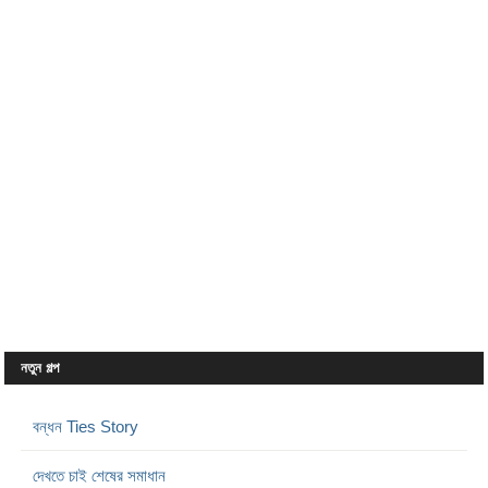
নতুন গল্প
বন্ধন Ties Story
দেখতে চাই শেষের সমাধান