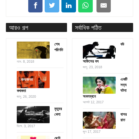
আরও গল্প
সর্বাধিক পঠিত
শেষ
বউ
পরিণতি
অফিসের বস
নভে. 8, 2018
জানু. 23, 2018
একটি
সত্য
ঘটনা
কথকতা
অবলম্বনে
জানু. 26, 2020
আগস্ট 12, 2017
মৃত্যুর
খেলা
বাসর
রাত
ডিসে. 3, 2017
জুন 17, 2017
ছোট