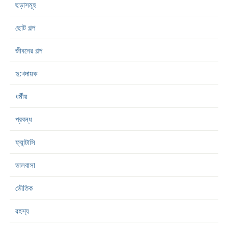
ছড়াসমূহ
ছোট গল্প
জীবনের গল্প
দু:খদায়ক
ধর্মীয়
প্রবন্ধ
ফ্যান্টাসি
ভালবাসা
ভৌতিক
রহস্য