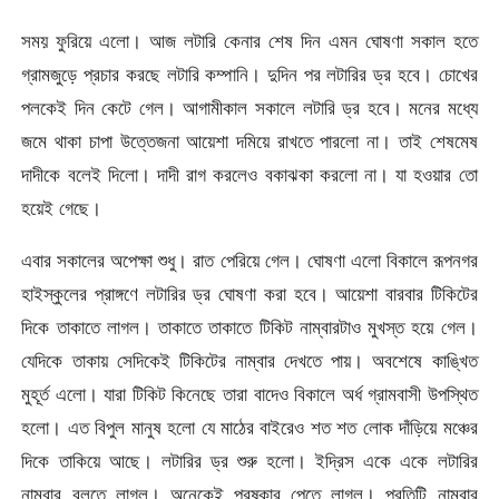
সময় ফুরিয়ে এলো। আজ লটারি কেনার শেষ দিন এমন ঘোষণা সকাল হতে
গ্রামজুড়ে প্রচার করছে লটারি কম্পানি। দুদিন পর লটারির ড্র হবে। চোখের
পলকেই দিন কেটে গেল। আগামীকাল সকালে লটারি ড্র হবে। মনের মধ্যে
জমে থাকা চাপা উত্তেজনা আয়েশা দমিয়ে রাখতে পারলো না। তাই শেষমেষ
দাদীকে বলেই দিলো। দাদী রাগ করলেও বকাঝকা করলো না। যা হওয়ার তো
হয়েই গেছে।
এবার সকালের অপেক্ষা শুধু। রাত পেরিয়ে গেল। ঘোষণা এলো বিকালে রূপনগর
হাইস্কুলের প্রাঙ্গণে লটারির ড্র ঘোষণা করা হবে। আয়েশা বারবার টিকিটের
দিকে তাকাতে লাগল। তাকাতে তাকাতে টিকিট নাম্বারটাও মুখস্ত হয়ে গেল।
যেদিকে তাকায় সেদিকেই টিকিটের নাম্বার দেখতে পায়। অবশেষে কাঙ্খিত
মুহূর্ত এলো। যারা টিকিট কিনেছে তারা বাদেও বিকালে অর্ধ গ্রামবাসী উপস্থিত
হলো। এত বিপুল মানুষ হলো যে মাঠের বাইরেও শত শত লোক দাঁড়িয়ে মঞ্চের
দিকে তাকিয়ে আছে। লটারির ড্র শুরু হলো। ইদ্রিস একে একে লটারির
নাম্বার বলতে লাগল। অনেকেই পুরষ্কার পেতে লাগল। প্রতিটি নাম্বার