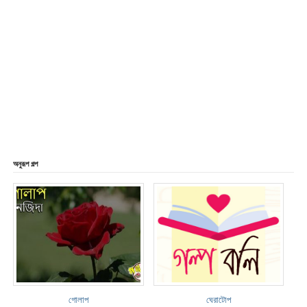
অনুরূপ গল্প
গোলাপ
ঘেরাটোপ