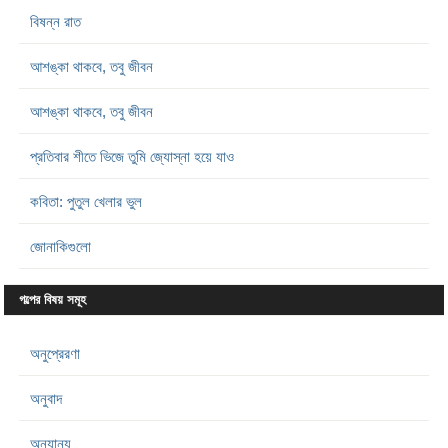
বিষন্ন রাত
আশঙ্কা থাকবে, তবু জীবন
আশঙ্কা থাকবে, তবু জীবন
প্রতিবার শীতে ভিজে তুমি জ্যোস্না হয়ে যাও
কবিতা: পুতুল খেলার ভুল
জোনাকিগুলো
গল্পের বিষয় সমূহ
অনুপ্রেরণা
অনুবাদ
অন্যান্য