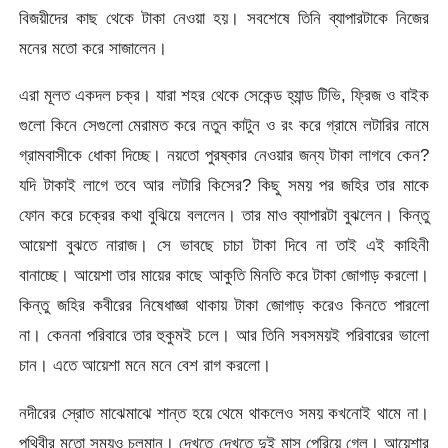
বিজয়ীদের কাছ থেকে টাকা নেওয়া হয়। সবশেষে তিনি ব্যাপারটাকে নিজের
মনের মতো করে সাজালেন।
এরা মূলত একদল চক্র। যারা শহর থেকে সেকেন্ড হ্যান্ড টিভি, ফ্রিজ ও বাইক
গুলো কিনে সেগুলো মেরামত করে নতুন কাটুন ও রং করে গ্রামে লটারির নামে
গ্রামবাসীকে ধোকা দিচ্ছে। নয়তো পুরষ্কার নেওয়ার জন্য টাকা লাগবে কেন?
যদি টাকাই লাগে তবে আর লটারি কিসের? কিছু সময় পর জহির তার মাকে
ফোন করে চক্রের কথা বুঝিয়ে বললেন। তার মাও ব্যাপারটা বুঝলেন। কিন্তু
আয়েশা বুঝতে নারাজ। সে ভাবছে চাচা টাকা দিবে না তাই এই কাহিনী
বানাচ্ছে। আয়েশা তার মায়ের কাছে আকুতি মিনতি করে টাকা জোগাড় করলো।
কিন্তু জহির কবীরের নিষেধাজ্ঞা থাকায় টাকা জোগাড় করেও কিনতে পারলো
না। কেননা পরিবারে তার হুকুমই চলে। আর তিনি সবসময়ই পরিবারের ভালো
চান। এতে আয়েশা মনে মনে বেশ রাগ করলো।
নদীরের স্রোত মাঝেমাঝে শান্ত হয়ে থেমে থাকলেও সময় কখনোই থামে না।
পৃথিবীর মতো সময়ও চলমান। দেখতে দেখতে দুই মাস পেরিয়ে গেল। আয়েশার