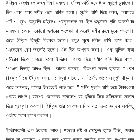
ইদ্রিস ও তার লোকজন টাকা গুনছে। বান্ডিল ভর্তি করে টাকা ব্যাগে ঢুকাচ্ছে।
ঠিক এমন সময় সমীর এসে হাজির হলো। মুচকি হাসি দিয়ে বলল, “আসতে
পারি?” মুখে অনুমতি চাইলেও প্রকৃতপক্ষে তা ছিল শুধুমাত্র দৃষ্টি আকর্ষণের
মাধ্যম। কেননা কোনো জবাবের অপেক্ষা না করেই সমীর রুমে ঢুকে পড়লো।
এতে ইদ্রিস কিছুটা বিরক্ত হলো। তবুও মুখে মলিন হাসি রেখে বলল,
“এসেছেন বেশ ভালোই হলো। এই নিন আপনার অংশ।” এক বান্ডিল টাকা
সমীরের দিকে এগিয়ে দিলো ইদ্রিস। হাতে নিয়ে সমীর হাসি দিয়ে বলল,
“পাওনা কিন্তু আরও ছিল। আমার জন্যই পরিকল্পনা সফল হয়েছে।” বেশ
বিরক্ত নিয়ে ইদ্রিস বলল, “মোল্লা সাহেব, যা দিয়েছি তাতে সন্তুষ্ট থাকুন।
এতে আপনার, আমার উভয়েরই লাভ হবে।” সমীর মুচকি হাসি দুয়ে টাকাগুলো
গুনতে লাগল। তারপর কোমড়ের তলদেশে তা ঢুকিয়ে দিয়ে ইদ্রিসকে সালাম
দিয়ে প্রস্থান করলো। ইদ্রিস তার লোকজন নিয়ে যত দ্রুত সম্ভব সবকিছু
গুছিয়ে গ্রাম ত্যাগ করলো।
ইদ্রিসআলী এক ঠকবাজ লোক। শহরের নষ্ট ও সেকেন্ড হ্যান্ড টিভি, ফ্রিজ
কিনে তা মেরামত ও নতুন করে গ্রামে গ্রামে লটারির নামে তা দেওয়াই তার