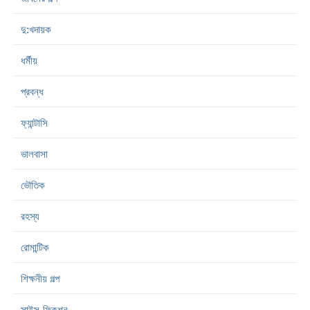
দু:খদায়ক
ধর্মীয়
প্রবন্ধ
ফ্যান্টাসি
ভালবাসা
ভৌতিক
রহস্য
রোমান্টিক
শিক্ষনীয় গল্প
সাইন্স-ফিকশন