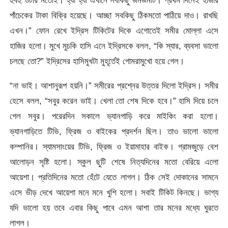
হুবহু ওটার মতোই। হ্যাঁ হ্যাঁ এখানে সবকিছু জমজমাট। প্রথম দিনেই হাজার
পাঁচেকের টাকা বিক্রি হয়েছে। আচ্ছা সবকিছু ঠিকমতো পাঠিয়ে দাও। রাখছি
এখন।” ফোন রেখে ইদ্রিস টিকিটের দিকে এগোতেই সমীর মোল্লা এসে
হাজির হলো। মুখে মুচকি হাসি এনে ইদ্রিসকে বলল, “কি স্যার, ব্যবসা ভালো
চলছে তো?” ইদ্রিসের হাসিমুখটা মুহূর্তেই গোমরামুখো হয়ে গেল।
“না ভাই। আশানুরূপ হয়নি।” সমীরের প্রশ্নের উত্তর দিলো ইদ্রিস। সমীর
হেসে বলল, “সবুর করেন ভাই। খেলা তো শেষ দিকে হবে।” হাসি দিয়ে চলে
গেল সবুর। পরেরদিন সকালে ভ্যানগাড়ি করে মাইকিং করা হলো।
ভ্যানগাড়িতে টিভি, ফ্রিজ ও বাইকের প্রদর্শন ছিল। তাও ভালো ভালো
কম্পানির। স্যামসাংয়ের টিভি, ফ্রিজ ও ইয়ামাহার বাইক। গ্রামজুড়ে বেশ
আলোড়ন সৃষ্টি হলো। স্কুল ছুটি শেষে নিত্যদিনের মতো বেরিয়ে এলো
আয়েশা। প্রতিদিনের মতো হেঁটে যেতে লাগল। ঠিক সেই দোকানের সামনে
এসে ভীড় দেখে আয়েশা মনে মনে খুশি হলো। সবাই টিকিট কিনছে। ভাগ্য
যদি ভালো হয় তবে এবার কিছু পাবে এমন আশা তার মনের মধ্যে ঘুরতে
লাগল।