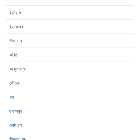
ইতিহাস
ইসলামিক
উপন্যাস
কবিতা
কাব্যগ্রন্থ
কৌতুক
গল্প
ছড়াসমূহ
ছোট গল্প
জীবনের গল্প