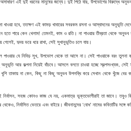
এবং অসাধারণ এই দুই ধরনের মানুষের জন্যে। দুই পিঠে যার, উপভোগের বিরুদ্ধে অনু
না খাওয়া হবে, ততক্ষণ এই কামড় খাবারের সবরকম রসনা ও আস্বাদনের অনুভূতি দে
খন মনে হতে পারে কেন খেলাম! তেমনই, কাম ও রতি। না পাওয়ার তীব্রতা থেকে অনুভব 
য়ে গেলেই, হৃদয় ভরে ধরে রাখা, সেই সুখানুভূতিও চলে যায়।
্যে সকল পাওয়ার যে নিবিড় সুখ, উপভোগ থেকে তা আসে না। সেই পাওয়াকে বরং তুলনা 
ধু অনুভূতি আর কল্পনা নিয়েই বাঁচবে। আসলে বলতে চাওয়া হচ্ছে স্বল্পসংখ্যক, সেই
কে খুশি তাকায় না কেন, কিছু না কিছু অনুভব উপলব্ধি করে সেখান থেকে খুঁজে বের 
ট, এই নির্বাসন, সহজ কোনও কাজ যে নয়, একমাত্র ভুক্তভোগীরাই তা জানে। তবুও ক
ে থেকেও, নির্বাসিত ভেতরে এবং বাইরে। জীবনানন্দের ‘বোধ’ নামের কবিতাটির সঙ্গে ক