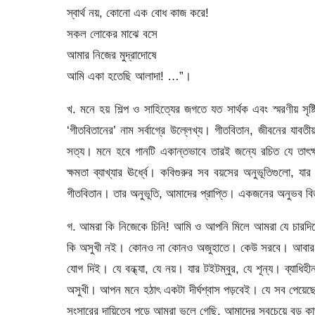
স্বার্থ নয়, কোনো এক বোধ কাজ করে!
সকল লোকের মাঝে বসে
আমার নিজের মুদ্রাদোষে
আমি একা হতেছি আলাদা! …”।
খ. মনে হয় শিল্প ও সাহিত্যের জগতে যত সার্থক এবং স্মরণীয় সৃষ্
‘গীতবিতানের’ নাম সর্বাগ্রে উল্লেখ্য। গীতবিতান, জীবনের যাবতী
সত্য। মনে হবে গানটি একান্তভাবে তারই জন্যে রচিত যে তাৎক্
ক্ষমতা ব্যাখ্যার ঊর্ধ্বে। কবিগুরুর সব বয়সের অনুভূতিগুলো, 
গীতবিতান। তার অনুভূতি, আমাদের প্রাপ্তি। একজনের অনুভব বিত
গ. আমরা কি নিজেকে চিনি! আমি ও আপনি মিলে আমরা যে চারদিকে 
কি অসুখী নই। কোনও না কোনও অজুহাতে। কেউ সরবে। আবার কেউ-ব
যোগ দিই। যে বন্ধ্যা, যে নয়। যার টইটম্বুর, যে শূন্য। ব্যাধি
অসুখী। আপন মনে হঠাৎ একটা দীর্ঘশ্বাস পড়বেই। যে সব পেয়েছে
সংসারের দায়িত্বে পড়ে আমরা ভুলে গেছি, আমাদের সবচেয়ে বড় কা