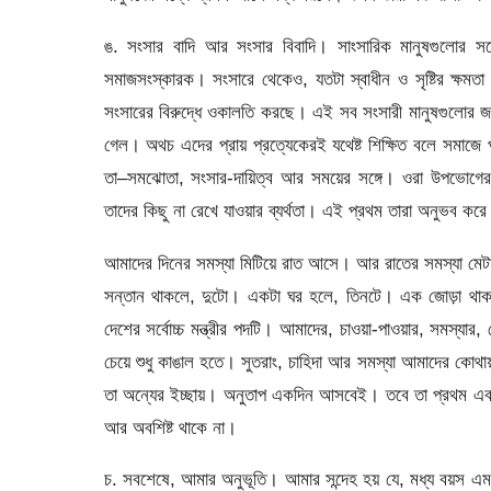
ঙ. সংসার বাদি আর সংসার বিবাদি। সাংসারিক মানুষগুলোর সঙ্
সমাজসংস্কারক। সংসারে থেকেও, যতটা স্বাধীন ও সৃষ্টির ক্ষমতা
সংসারের বিরুদ্ধে ওকালতি করছে। এই সব সংসারী মানুষগুলোর জন
গেল। অথচ এদের প্রায় প্রত্যেকেরই যথেষ্ট শিক্ষিত বলে সম
তা–সমঝোতা, সংসার-দায়িত্ব আর সময়ের সঙ্গে। ওরা উপভোগের 
তাদের কিছু না রেখে যাওয়ার ব্যর্থতা। এই প্রথম তারা অনুভব করে
আমাদের দিনের সমস্যা মিটিয়ে রাত আসে। আর রাতের সমস্যা মেটাত
সন্তান থাকলে, দুটো। একটা ঘর হলে, তিনটে। এক জোড়া থাকলে, 
দেশের সর্বোচ্চ মন্ত্রীর পদটি। আমাদের, চাওয়া-পাওয়ার, সম
চেয়ে শুধু কাঙাল হতে। সুতরাং, চাহিদা আর সমস্যা আমাদের কোথায
তা অন্যের ইচ্ছায়। অনুতাপ একদিন আসবেই। তবে তা প্রথম এবং 
আর অবশিষ্ট থাকে না।
চ. সবশেষে, আমার অনুভূতি। আমার সন্দেহ হয় যে, মধ্য বয়স এমন 