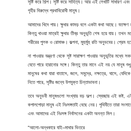
সৃষ্টি করে শিল্প। সৃষ্টি করে সাহিত্য। আর এই লেখাটি সাধারণ 
গৃহীর বিরুদ্ধে প্রথাবিরোধী মানুষ।
আমাদের খিদে পায়। ক্ষুধার কামড় বলে একটা কথা আছে। যতক্ষণ 
কিন্তু খাওয়া মাত্রই ক্ষুধার তীব্র অনুভূতি শেষ হয়ে যায়। ত
শরীরের পুলক ও রোমাঞ্চ। কল্পনা, মুহুর্মুহু রতি অনুভবের। প্রেম হ
না পাওয়ার যন্ত্রণা থেকে সৃষ্ট সারাক্ষণ পাওয়ার অনুভূতির মধ
যেতে পারে হারানোর সঙ্গে। কিন্তু তার মানে এই নয় যে মানুষ শু
মানুষের কথা যারা বাতাসে, জলে, সমুদ্রে, নক্ষত্রে, ঘাসে, যেদি
নিতে পারে, সৃষ্টির জন্যে উপযুক্ত চিন্তাভাবনা।
তবে অনুভবী মানুষগুলো সংখ্যায় বড় অল্প। স্বেচ্ছায় এই কষ্
কপালপোড়া মানুষ এই নিঃসঙ্গতাই বেছে নেয়। পৃথিবীতে তারা সংসার
এবং আমাদের এই নিঃসঙ্গ নির্বাসনের একটা অনন্ত মিল।
“আলো-অন্ধকারে যাই–মাথার ভিতরে