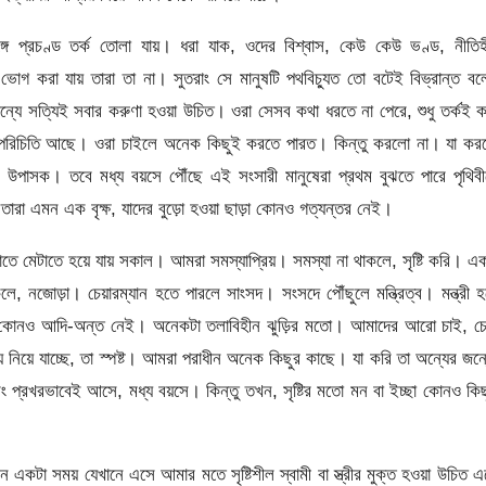
গে প্রচণ্ড তর্ক তোলা যায়। ধরা যাক, ওদের বিশ্বাস, কেউ কেউ ভণ্ড, নীতি
 ভোগ করা যায় তারা তা না। সুতরাং সে মানুষটি পথবিচ্যুত তো বটেই বিভ্রান্ত ব
্যে সত্যিই সবার করুণা হওয়া উচিত। ওরা সেসব কথা ধরতে না পেরে, শুধু তর্কই 
াজে পরিচিতি আছে। ওরা চাইলে অনেক কিছুই করতে পারত। কিন্তু করলো না। যা ক
উপাসক। তবে মধ্য বয়সে পৌঁছে এই সংসারী মানুষেরা প্রথম বুঝতে পারে পৃথিব
 তারা এমন এক বৃক্ষ, যাদের বুড়ো হওয়া ছাড়া কোনও গত্যন্তর নেই।
ে মেটাতে হয়ে যায় সকাল। আমরা সমস্যাপ্রিয়। সমস্যা না থাকলে, সৃষ্টি করি। এ
নজোড়া। চেয়ারম্যান হতে পারলে সাংসদ। সংসদে পৌঁছুলে মন্ত্রিত্ব। মন্ত্রী 
স্যার, কোনও আদি-অন্ত নেই। অনেকটা তলাবিহীন ঝুড়ির মতো। আমাদের আরো চাই, চে
় নিয়ে যাচ্ছে, তা স্পষ্ট। আমরা পরাধীন অনেক কিছুর কাছে। যা করি তা অন্যের জন্
প্রখরভাবেই আসে, মধ্য বয়সে। কিন্তু তখন, সৃষ্টির মতো মন বা ইচ্ছা কোনও কি
একটা সময় যেখানে এসে আমার মতে সৃষ্টিশীল স্বামী বা স্ত্রীর মুক্ত হওয়া উচিত 