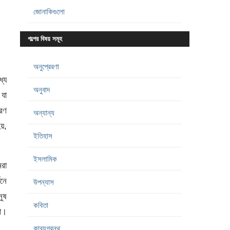
জোনাকিগুলো
গল্পের বিষয় সমূহ
অনুপ্রেরণা
্যে
অনুবাদ
 যা
ারণ
অন্যান্য
য়,
ইতিহাস
ইসলামিক
মরা
তনে
উপন্যাস
নুষ
কবিতা
়া।
কাব্যগ্রন্থ