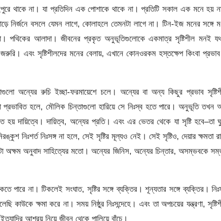
ুপুরে থাকে না। যা প্রতিদিন এক পোশাকে থাকে না। প্রতিটি সকাল এক মনে হয় 
াড়ে নির্জনে বসলে যেমন লাগে, কোলাহলে তেমনটা লাগে না। টিন-ইজ মনের সঙ্গে ম
দা। পথিকের আলাদা। জীবনের প্রকৃত অনুভূতিগুলোকে একমাত্র সৃষ্টিশীল মনই যথা
ষাও জরুরি। এবং সৃষ্টিশীলদের মনের বেলায়, এখানে কোনওরকম হস্তক্ষেপ কিংবা প্রভা
াধারাগুলো অন্যের রুচি ইচ্ছা-ফরমায়েশে চলে। অন্যের বা অন্য কিছুর প্রভাব সৃষ্টি
ারা প্রভাবিত হলে, মৌলিক চিন্তাগুলো হারিয়ে সে নিঃস্ব হতে পারে। অনুভূতি তখন
 হয় দায়িত্বে। দায়িত্ব, অন্যের প্রতি। এবং এর ভেতর থেকে যা সৃষ্টি হবে–তা ঘ
কুশ নিঃশর্ত নিঃসঙ্গ না হলে, সেই সৃষ্টির মূল্যও নেই। সেই সৃষ্টিও, দেয়ার ক্ষমতা র
েকটা অক্ষম অনুবাদ সাহিত্যের মতো। অন্যের জিনিস, অন্যের চিন্তার, অসম্ভবকে সম
 পারে না। টিকলেই সংঘাত, সৃষ্টির সঙ্গে ব্যক্তির। শূন্যতার সঙ্গে ব্যক্তির। নিঃস
েছি কাউকে ক্ষমা করে না। সময় নিষ্ঠুর নিঃসন্দেহে। এবং তা অপচয়ের যন্ত্রণা, সৃষ্টি
ত্যাদির আশ্রয় নিয়ে জীবন থেকে পালিয়ে বাঁচে।