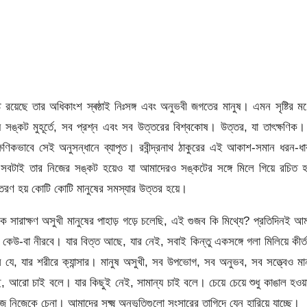
টি রয়েছে তার অধিকাংশ স্ৰষ্ঠাই নিঃসঙ্গ এবং অনুভবী জগতের মানুষ। এমন সৃষ্টির মধ
য় সঙ্কট মুহূর্তে, সব প্রশ্ন এবং সব উত্তরের বিশ্বকোষ। উত্তর, যা তাৎক্ষণিক।
ষণিকভাবে সেই অনুসন্ধানে ব্যাপৃত। রবীন্দ্রনাথ ঠাকুরের এই আকাশ-সমান ধরন-ধ
যার সবটাই তার নিজের সঙ্কট হয়েও যা আমাদেরও সঙ্কটের সঙ্গে মিলে গিয়ে রচিত হ
রণ হয় কোটি কোটি মানুষের সমস্যার উত্তর হয়ে।
সারাক্ষণ অসুখী মানুষের পাহাড় গড়ে চলেছি, এই গুজব কি মিথ্যে? প্রতিদিনই আ
া নীরবে। যার বিত্ত আছে, যার নেই, সবাই কিন্তু একসঙ্গে গলা মিলিয়ে কীর্
হীন যে, যার শরীরে ক্যান্সার। মানুষ অসুখী, সব উপভোগ, সব অনুভব, সব সত্ত্বেও মা
, আরো চাই বলে। যার কিছুই নেই, সামান্য চাই বলে। চেয়ে চেয়ে শুধু কাঙাল হওয
জ নিজেকে চেনা। আমাদের সূক্ষ্ম অনুভূতিগুলো সংসারের তাগিদে যেন হারিয়ে যাচ্ছে।