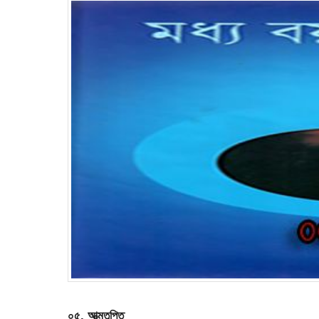
০৫. আত্মতৃপ্তি