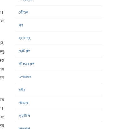
তা।
কৌতুক
এবং
গল্প
ছড়াসমূহ
তাই
ছোট গল্প
্তু
োনও
জীবনের গল্প
্যে
দু:খদায়ক
ুভব
ধর্মীয়
য়ে
প্রবন্ধ
েই।
ফ্যান্টাসি
এবং
চয়
ভালবাসা