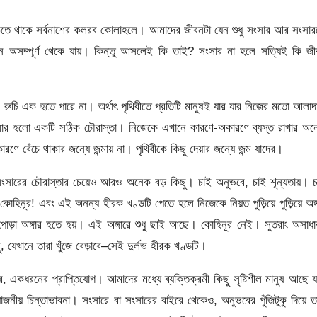
ে উঠতে থাকে সর্বনাশের কলরব কোলাহলে। আমাদের জীবনটা যেন শুধু সংসার আর সংসা
বন অসম্পূর্ণ থেকে যায়। কিন্তু আসলেই কি তাই? সংসার না হলে সত্যিই কি জ
া, রুচি এক হতে পারে না। অর্থাৎ পৃথিবীতে প্রতিটি মানুষই যার যার নিজের মতো আলা
যে সংসার হলো একটি সঠিক চৌরাস্তা। নিজেকে এখানে কারণে-অকারণে ব্যস্ত রাখার অ
কারণে বেঁচে থাকার জন্যে জন্মায় না। পৃথিবীকে কিছু দেয়ার জন্যে জন্ম যাদের।
ই সংসারের চৌরাস্তার চেয়েও আরও অনেক বড় কিছু। চাই অনুভবে, চাই শূন্যতায়। 
াঁ কোহিনূর! এবং এই অনন্য হীরক খণ্ডটি পেতে হলে নিজেকে নিয়ত পুড়িয়ে পুড়িয়ে অঙ্
ত পোড়া অঙ্গার হতে হয়। এই অঙ্গারে শুধু ছাই আছে। কোহিনূর নেই। সুতরাং অসাধ
 যেখানে তারা খুঁজে বেড়াবে–সেই দুর্লভ হীরক খণ্ডটি।
একধরনের প্রাপ্তিযোগ। আমাদের মধ্যে ব্যক্তিক্রমী কিছু সৃষ্টিশীল মানুষ আছে য
়োজনীয় চিন্তাভাবনা। সংসারে বা সংসারের বাইরে থেকেও, অনুভবের পুঁজিটুকু দিয়ে ত