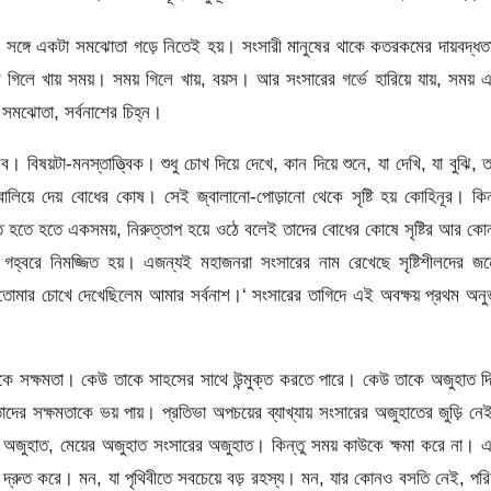
 সঙ্গে একটা সমঝোতা গড়ে নিতেই হয়। সংসারী মানুষের থাকে কতরকমের দায়বদ্ধ
গিলে খায় সময়। সময় গিলে খায়, বয়স। আর সংসারের গর্ভে হারিয়ে যায়, সময় 
 সমঝোতা, সর্বনাশের চিহ্ন।
বিষয়টা-মনস্তাত্ত্বিক। শুধু চোখ দিয়ে দেখে, কান দিয়ে শুনে, যা দেখি, যা বুঝি, 
লিয়ে দেয় বোধের কোষ। সেই জ্বালানো-পোড়ানো থেকে সৃষ্টি হয় কোহিনূর। কিন
ক্লান্ত হতে হতে একসময়, নিরুত্তাপ হয়ে ওঠে বলেই তাদের বোধের কোষে সৃষ্টির আর ক
হ্বরে নিমজ্জিত হয়। এজন্যই মহাজনরা সংসারের নাম রেখেছে সৃষ্টিশীলদের জন
রমাস/তোমার চোখে দেখেছিলেম আমার সর্বনাশ।‘ সংসারের তাগিদে এই অবক্ষয় প্রথম অন
াকে সক্ষমতা। কেউ তাকে সাহসের সাথে উন্মুক্ত করতে পারে। কেউ তাকে অজুহাত দি
াদের সক্ষমতাকে ভয় পায়। প্রতিভা অপচয়ের ব্যাখ্যায় সংসারের অজুহাতের জুড়ি ন
ুহাত, মেয়ের অজুহাত সংসারের অজুহাত। কিন্তু সময় কাউকে ক্ষমা করে না। 
দ্রুত করে। মন, যা পৃথিবীতে সবচেয়ে বড় রহস্য। মন, যার কোনও বসতি নেই, পরি