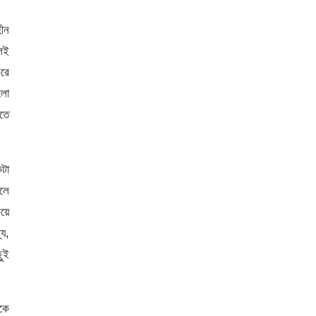
হীন
লেই
করে
রলো
ীতে
কটা
হলে
য়ে
যে,
ছুই
একে