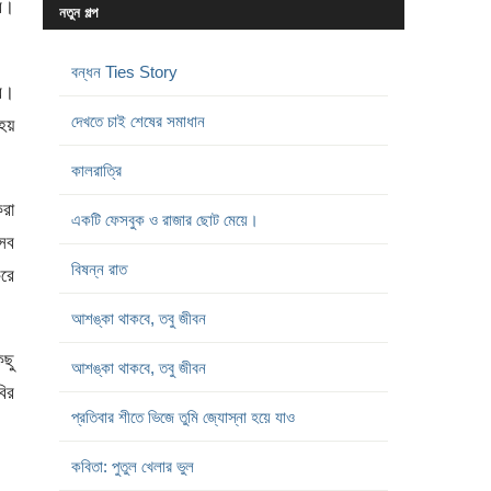
ভব।
নতুন গল্প
বন্ধন Ties Story
বে।
দেখতে চাই শেষের সমাধান
হয়
কালরাত্রি
করা
একটি ফেসবুক ও রাজার ছোট মেয়ে।
 সব
বিষন্ন রাত
করে
আশঙ্কা থাকবে, তবু জীবন
িছু
আশঙ্কা থাকবে, তবু জীবন
বির
প্রতিবার শীতে ভিজে তুমি জ্যোস্না হয়ে যাও
কবিতা: পুতুল খেলার ভুল