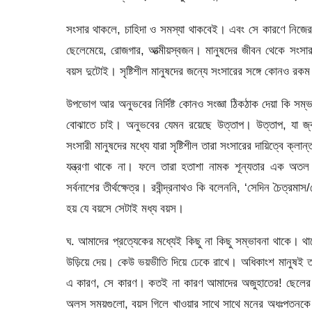
সংসার থাকলে, চাহিদা ও সমস্যা থাকবেই। এবং সে কারণে নিজের
ছেলেমেয়ে, রোজগার, আত্মীয়স্বজন। মানুষদের জীবন থেকে সংসার 
বয়স দুটোই। সৃষ্টিশীল মানুষদের জন্যে সংসারের সঙ্গে কোনও রকম
উপভোগ আর অনুভবের নির্দিষ্ট কোনও সংজ্ঞা ঠিকঠাক দেয়া কি সম্ভব। 
বোঝাতে চাই। অনুভবের যেমন রয়েছে উত্তাপ। উত্তাপ, যা জ্বা
সংসারী মানুষদের মধ্যে যারা সৃষ্টিশীল তারা সংসারের দায়িত্বে 
যন্ত্রণা থাকে না। ফলে তারা হতাশা নামক শূন্যতার এক অতল গ
সর্বনাশের তীর্থক্ষেত্র। রবীন্দ্রনাথও কি বলেননি, ‘সেদিন চৈত্
হয় যে বয়সে সেটাই মধ্য বয়স।
ঘ. আমাদের প্রত্যেকের মধ্যেই কিছু না কিছু সম্ভাবনা থাকে। থ
উড়িয়ে দেয়। কেউ ভয়ভীতি দিয়ে ঢেকে রাখে। অধিকাংশ মানুষই ত
এ কারণ, সে কারণ। কতই না কারণ আমাদের অজুহাতের! ছেলের অজ
অলস সময়গুলো, বয়স গিলে খাওয়ার সাথে সাথে মনের অধঃপতনকে 