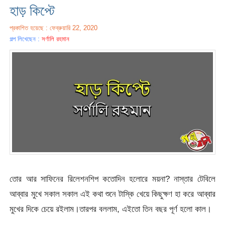
হাড় কিপ্টে
প্রকাশিত হয়েছে : ফেব্রুয়ারি 22, 2020
গল্প লিখেছেন :
সর্ণালি রহমান
তোর আর সাফিনের রিলেশনশিপ কতোদিন হলোরে ময়না? নাস্তার টেবিলে
আব্বার মুখে সকাল সকাল এই কথা শুনে টাস্কি খেয়ে কিছুক্ষণ হা করে আব্বার
মুখের দিকে চেয়ে রইলাম।তারপর বললাম, এইতো তিন বছর পূর্ণ হলো কাল।