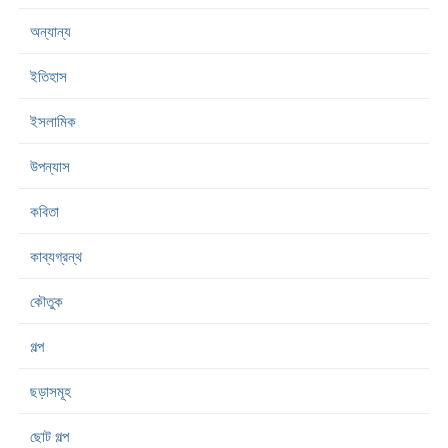
অন্যান্য
ইতিহাস
ইসলামিক
উপন্যাস
কবিতা
কাব্যগ্রন্থ
কৌতুক
গল্প
ছড়াসমূহ
ছোট গল্প