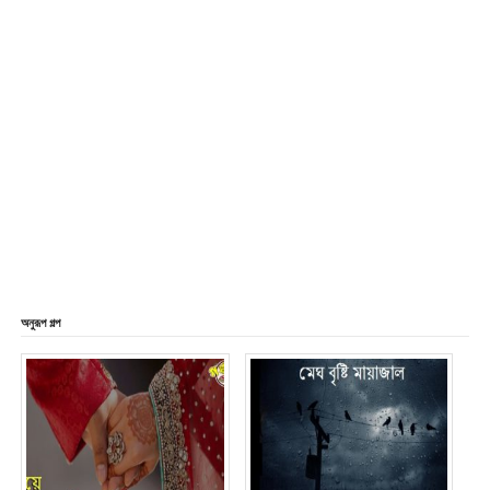
অনুরূপ গল্প