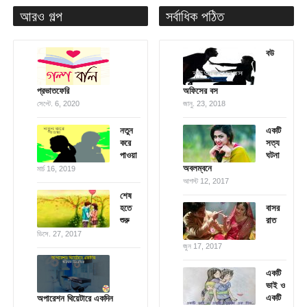
আরও গল্প
সর্বাধিক পঠিত
বউ
প্রভাতফেরি
অফিসের বস
সেপ্টে. 6, 2020
জানু. 23, 2018
নতুন
একটি
করে
সত্য
পাওয়া
ঘটনা
অবলম্বনে
মার্চ 16, 2019
আগস্ট 12, 2017
শেষ
হতে
বাসর
শুরু
রাত
ডিসে. 27, 2017
জুন 17, 2017
একটি
ভাই ও
একটি
অপারেশন থিয়েটারে একদিন