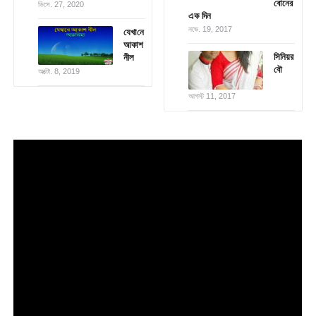
বোনের
ডিসে. 27, 2020
এক দিন
নভে. 19, 2017
যেখা‌নে
আকাশ
সিনিয়র
নীল
বৌ
অক্টো. 8, 2019
আগস্ট 11, 2017