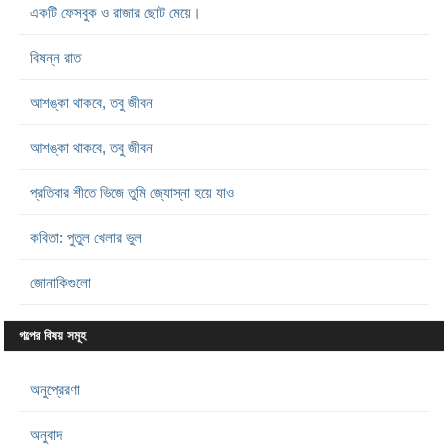
একটি ফেসবুক ও রাজার ছোট মেয়ে।
বিষন্ন রাত
আশঙ্কা থাকবে, তবু জীবন
আশঙ্কা থাকবে, তবু জীবন
প্রতিবার শীতে ভিজে তুমি জ্যোস্না হয়ে যাও
কবিতা: পুতুল খেলার ভুল
জোনাকিগুলো
গল্পের বিষয় সমূহ
অনুপ্রেরণা
অনুবাদ