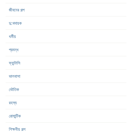
জীবনের গল্প
দু:খদায়ক
ধর্মীয়
প্রবন্ধ
ফ্যান্টাসি
ভালবাসা
ভৌতিক
রহস্য
রোমান্টিক
শিক্ষনীয় গল্প