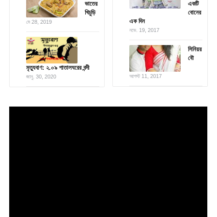
ভাতের
একটি
খিচুড়ি
বোনের
এক দিন
মে 28, 2019
নভে. 19, 2017
সিনিয়র
বৌ
মৃত্যুবাণ: ২.০৯ পাতালঘরের বন্দী
আগস্ট 11, 2017
জানু. 30, 2020