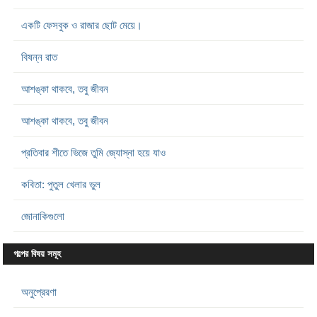
একটি ফেসবুক ও রাজার ছোট মেয়ে।
বিষন্ন রাত
আশঙ্কা থাকবে, তবু জীবন
আশঙ্কা থাকবে, তবু জীবন
প্রতিবার শীতে ভিজে তুমি জ্যোস্না হয়ে যাও
কবিতা: পুতুল খেলার ভুল
জোনাকিগুলো
গল্পের বিষয় সমূহ
অনুপ্রেরণা