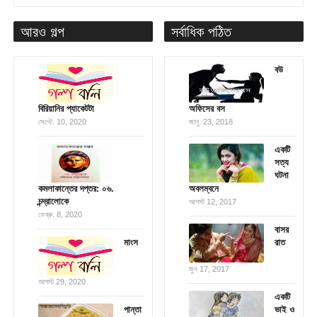
আরও গল্প
সর্বাধিক পঠিত
বউ
বিরিয়ানির প্যাকেটটা
অফিসের বস
সেপ্টে. 10, 2020
জানু. 23, 2018
একটি
সত্য
ঘটনা
কমলাকান্তের দপ্তর: ০৬.
অবলম্বনে
চন্দ্রালোকে
আগস্ট 12, 2017
ফেব্রু. 8, 2020
বাসর
মাংস
রাত
জুন 17, 2017
আগস্ট 29, 2020
একটি
পান্তা
ভাই ও