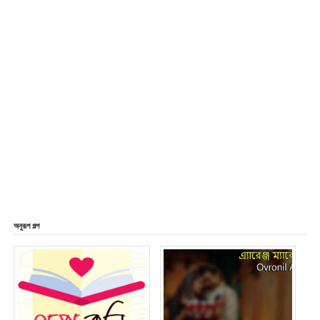
অনুরূপ গল্প