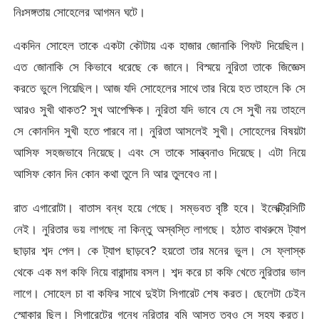
নিঃসঙ্গতায় সোহেলের আগমন ঘটে।
একদিন সোহেল তাকে একটা কৌটায় এক হাজার জোনাকি গিফট দিয়েছিল।
এত জোনাকি সে কিভাবে ধরেছে কে জানে। বিস্ময়ে নুরিতা তাকে জিজ্ঞেস
করতে ভুলে গিয়েছিল। আজ যদি সোহেলের সাথে তার বিয়ে হত তাহলে কি সে
আরও সুখী থাকত? সুখ আপেক্ষিক। নুরিতা যদি ভাবে যে সে সুখী নয় তাহলে
সে কোনদিন সুখী হতে পারবে না। নুরিতা আসলেই সুখী। সোহেলের বিষয়টা
আসিফ সহজভাবে নিয়েছে। এবং সে তাকে সান্ত্বনাও দিয়েছে। এটা নিয়ে
আসিফ কোন দিন কোন কথা তুলে নি আর তুলবেও না।
রাত এগারোটা। বাতাস বন্ধ হয়ে গেছে। সম্ভবত বৃষ্টি হবে। ইলেক্ট্রিসিটি
নেই। নুরিতার ভয় লাগছে না কিন্তু অস্বস্তি লাগছে। হঠাত বাথরুমে ট্যাপ
ছাড়ার শব্দ পেল। কে ট্যাপ ছাড়বে? হয়তো তার মনের ভুল। সে ফ্লাস্ক
থেকে এক মগ কফি নিয়ে বারান্দায় বসল। শব্দ করে চা কফি খেতে নুরিতার ভাল
লাগে। সোহেল চা বা কফির সাথে দুইটা সিগারেট শেষ করত। ছেলেটা চেইন
স্মোকার ছিল। সিগারেটের গন্ধে নুরিতার বমি আসত তবুও সে সহ্য করত।