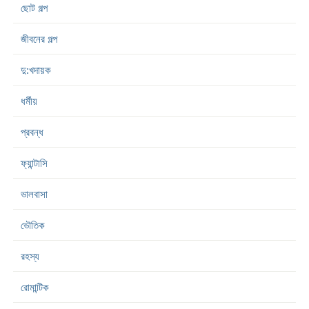
ছোট গল্প
জীবনের গল্প
দু:খদায়ক
ধর্মীয়
প্রবন্ধ
ফ্যান্টাসি
ভালবাসা
ভৌতিক
রহস্য
রোমান্টিক