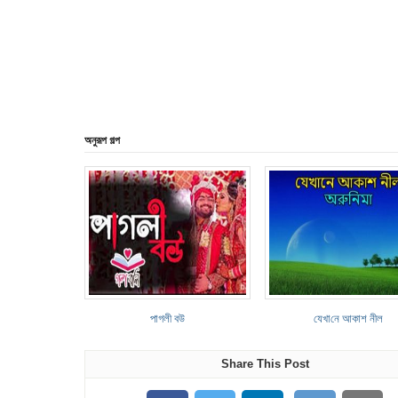
অনুরূপ গল্প
পাগলী বউ
যেখা‌নে আকাশ নীল
Share This Post