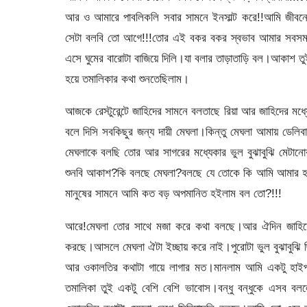
আর ও আমারে পাবলিকলি সবার সামনে ইনসাল্ট করে!!আমি জীবনে
সেটা বলবি তো আগে!!!তোর এই বকর বকর স্বভাব আমার সবসময় 
এসে ঘুমের বারোটা বাজিয়ে দিলি।যা বলার তাড়াতাড়ি বল।আকা
হয়ে তমালিকার কথা শুনতেছিলাম।
আজকে রেস্টুরেন্টে জাহিদের সামনে বলতাছে রিয়া আর জাহিদের 
বলে দিসি সবকিছুর জন্য দায়ী মেঘলা।কিন্তু মেঘলা আমায় ডে
মেঘলাকে বলছি তোর আর সাগরের মধ্যেকার ভুল বুঝাবুঝি মেটা
শুনবি আকাশ?কি বলছে মেঘলা?বলছে যে তোকে কি আমি আমার হয়ে ও
মানুষের সামনে আমি কত বড় অপমানিত হইলাম বল তো?!!!
আরে!মেঘলা তোর সাথে মজা করে কথা বলছে।আর ঐদিন জাহিদের 
করছে।আসলে মেঘলা ঐটা ইচ্ছায় করে নাই।পুরোটা ভুল বুঝাবুঝ
আর ওকালতির কথাটা গায়ে লাগার মত।মানলাম আমি একটু হাই
তমালিকা তুই একটু বেশি বেশি ভাবোস।বন্ধু বন্ধুকে এসব ব