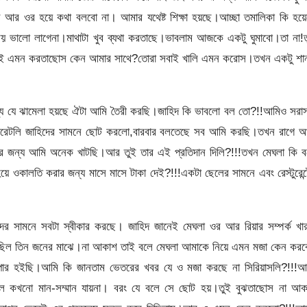
 আর ওর হয়ে কথা বলবো না। আমার যথেষ্ট শিক্ষা হয়ছে।আচ্ছা তমালিকা কি হয়ে
ভালো লাগেনা।মাথাটা খুব ব্যথা করতাছে।ভাবলাম আজকে একটু ঘুমাবো।তা না!ত
শ তুই এমন করতাছোস কেন আমার সাথে?তোরা সবাই খালি এমন করোস।তখন একটু শান
মধ্যে যে ঝামেলা হয়ছে ঐটা আমি তৈরী করছি।জাহিদ কি ভাবলো বল তো?!!আমিও সরা
লিবারেটলি জাহিদের সামনে ছোট করলো,বারবার বলতেছে সব আমি করছি।তখন রাগে আ
নোর জন্য আমি অনেক খাটছি।আর তুই তার এই প্রতিদান দিলি?!!!তখন মেঘলা কি ব
কালতি করার জন্য মাসে মাসে টাকা দেই?!!!একটা ছেলের সামনে এবং রেস্টুরেন্
সামনে সবটা স্বীকার করছে। জাহিদ জানেই মেঘলা ওর আর রিয়ার সম্পর্ক খার
ি ছিল তিন জনের মাঝে।না আকাশ তাই বলে মেঘলা আমাকে নিয়ে এমন মজা কেন করব
পার হইছি।আমি কি জানতাম ভেতরের খবর যে ও মজা করছে না সিরিয়াসলি?!!!আ
ললে কখনো মান-সম্মান যায়না। বরং যে বলে সে ছোট হয়।তুই বুঝতাছোস না আক