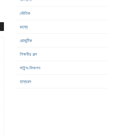
ভৌতিক
রহস্য
রোমান্টিক
শিক্ষনীয় গল্প
সাইন্স-ফিকশন
হাস্যরস