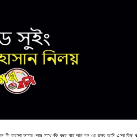
!কেন কি করলো আবার তোর সাথে?কি করে নাই তাই বল!ওর জন্য আমি এতো কিছু ক