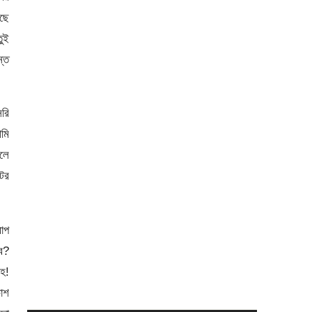
ছে
ুই
্ত
সরি
মি
লে
টের
াপ
ে?
হ!
াশ