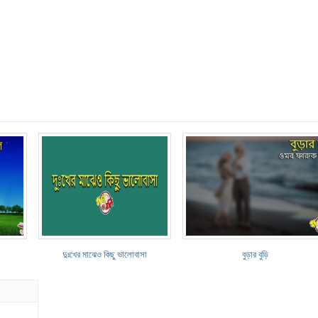
দুঃখের মাঝেও কিছু ভালোবাসা
বুড়ার বুড়ি