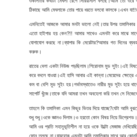
ওকালতির কথাটা মেঘলা রেগে সিরিয়াসলি বলছে।আমি তো ওর
ঠিকাছে আমি মেঘলাকে তোর পায়ে ধরতে বলবো কালকে।এখন যা!!তম
এমনিতেই আজকে আমার মনটা ভালো নেই।তার উপর তমালিকার স
এতো হাইপার হয় কেন?!! আমার সাথেও এমনটা করে মাঝে মাঝে।
যোগাযোগ করছে না।ব্যাপার কি মেয়েটার?আমার গত দিনের ব্যব
করুক।
রাতের বেলা একটা নিউজ পড়ছিলাম।শিরোনাম মুড সুইং।এই বি
করে বদলে যাওয়া।এই হাসি আবার এই কান্না।মেয়েদের ক্ষেত্রে এ
কম বা বেশি মুড সুইং হয়।গর্ভাবস্থাতেও নারীর মুড সুইং হয়ে
সাপোর্ট খুঁজে।তাকে যদি আমরা তখন অবহেলা করি তখন সে নিজেকে
তাহলে কি তমালিকা এমন কিছুর ভিতর দিয়ে যাচ্ছে?যেটা আমি বু
শুধু শুধু।ওকে জ্ঞানও দিলাম।ও হয়তো কোন বিষয় নিয়ে ডিপ্রেশ
আমি ওর প্রতি সহানুভূতিশীল না হয়ে ওকে উল্টো মেজাজ দেখিয়ে
ফোন তুলছে না।যায়হোক এমনটা আমি তমালিকার সাথে আর কোনদ