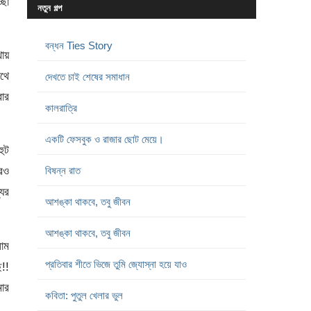
ছা
নতুন গল্প
বন্ধন Ties Story
ায়
থে
দেখতে চাই শেষের সমাধান
ার
কালরাত্রি
একটি ফেসবুক ও রাজার ছোট মেয়ে।
ুট
ারও
বিষন্ন রাত
যের
আশঙ্কা থাকবে, তবু জীবন
আশঙ্কা থাকবে, তবু জীবন
লাম
প্রতিবার শীতে ভিজে তুমি জ্যোস্না হয়ে যাও
ছ!!
মার
কবিতা: পুতুল খেলার ভুল