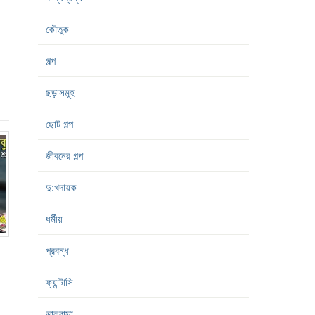
কৌতুক
গল্প
ছড়াসমূহ
ছোট গল্প
জীবনের গল্প
দু:খদায়ক
ধর্মীয়
প্রবন্ধ
ফ্যান্টাসি
ভালবাসা