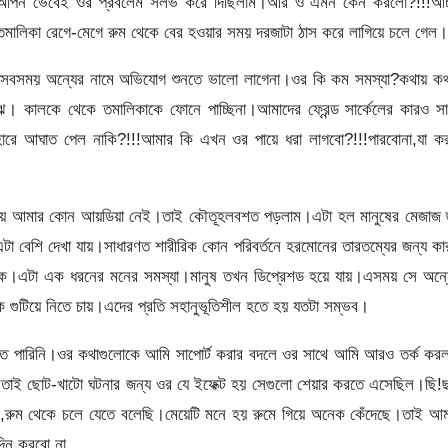
ে আপন ভেবেই ওর প্রবলেম সলভ করে দিছিলাম।আর ও এমন কেন করলো?!!!আচ্
ালিকা রেগে-মেগে রুম থেকে বের হওয়ার সময় দরজাটা ঠাস করে লাগিয়ে চলে গেল।
বসময় অন্যের নামে অভিযোগ শুনতে ভালো লাগেনা।ওর কি কম সমস্যা?কথায় কথ
 কালকে থেকে তমালিকাকে ফোনে পাচ্ছিনা।আমাদের ফ্রেন্ড সার্কেলের কারও সা
হারে আঘাত পেল নাকি?!!!আমার কি এখন ওর পায়ে ধরা লাগবো?!!!পারবোনা,যা কর
ষয়ে আমার কোন আয়ডিয়া নেই।তাই কৌতূহলবশত পড়লাম।এটা হল মানুষের মেজাজ হ
টা বেশি দেখা যায়।সাধারণত শারীরিক কোন পরিবর্তনে হরমোনের তারতম্যের জন্য ক
 থাকে।এটা এক ধরনের মনের সমস্যা।মানুষ তখন ডিপ্রেশড হয়ে যায়।এসময় সে অন্
 গুটিয়ে নিতে চায়।এদের প্রতি সহানুভূতিশীল হতে হয় যতটা সম্ভব।
ঝতে পারিনি।ওর কথাগুলোকে আমি সাপোর্ট করার বদলে ওর সাথে আমি আরও তর্ক কর
ড।তাই ছোট-খাটো ঘটনার জন্য ওর যে ইফেক্ট হয় সেগুলো শেয়ার করতে এসেছিল।ছি!
ছি,রুম থেকে চলে যেতে বলেছি।মেয়েটি মনে হয় রুমে গিয়ে অনেক কেঁদেছে।তাই আ
িন করবো না