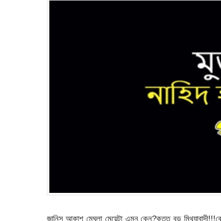
জানিস আকাশ মেঘলা মেয়েটা এমন কেন?কত্ত বড় মিথ্যাবাদী!!