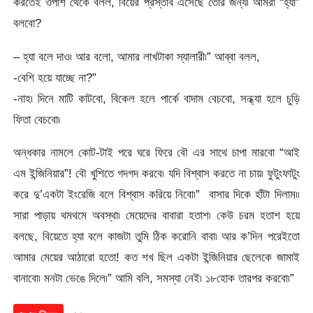
করতেই ওপাশ থেকে বলল, বিয়ের প্রস্তাব এসেছে তোর জন্য৷ আমরা “হ্যা”
বলবো?
– হ্যা বলে দাও৷ আর বলো, আমার লাখটাকা স্যালারী৷” আব্বা বলল,
-বেশি হয়ে যাচ্ছে না?”
-নাহ৷ দিনে মাটি কাটবো, বিকেল হলে পার্কে বাদাম বেচবো, সন্ধ্যা হলে চুড়ি
ফিতা বেচবো৷
অন্ধকার নামলে কোট-টাই পরে ঘরে ফিরে বৌ এর সাথে চাপা মারবো “আই
এম ইন্জিনিয়ার”! বৌ খুশিতে গদগদ করবে৷ যদি বিশ্বাস করতে না চায়৷ ফুটুংফাটুং
করে দু’একটা ইংরেজি বলে বিশ্বাস করিয়ে নিবো৷” বাসার দিকে হাঁটা দিলাম৷৷
সারা পাড়ায় থমথমে অবস্থা৷ মেয়েদের বাবারা হতাশ৷ কেউ চরম হতাশ হয়ে
বলছে, বিয়েতে হ্যা বলে কাজটা তুমি ঠিক করোনি বাবা৷ আর ক’দিন পরেইতো
আমার মেয়ের আঠারো হতো! কত শখ ছিল একটা ইন্জিনিয়ার ছেলেকে জামাই
বানাবো৷ মনটা ভেঙে দিলে৷” আমি বলি, সমস্যা নেই৷ ১৮হোক তারপর করবো৷”