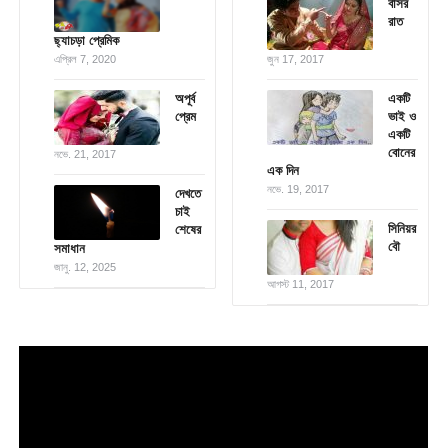
বাসর
রাত
ছ্যাচড়া প্রেমিক
এপ্রিল 7, 2020
জুন 17, 2017
অপূর্ব
একটি
প্রেম
ভাই ও
একটি
বোনের
নভে. 21, 2017
এক দিন
নভে. 19, 2017
দেখতে
চাই
সিনিয়র
শেষের
বৌ
সমাধান
জানু. 12, 2025
আগস্ট 11, 2017