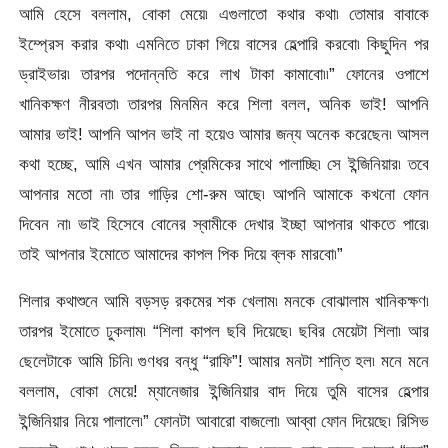
আমি হেসে বললাম, বোকা মেয়ে৷ এগুলাতো কথার কথা৷ তোমার বাবাকে
ইম্প্রেস করার কথা৷ এমনিতে ঢাকা গিয়ে বাসের হেল্পারি করবো৷ কিছুদিন পর
ড্রাইভার৷ তারপর পদোন্নতি করে লাখ টাকা কামাবো৷৷” ফোনের ওপাশে
খানিকক্ষণ নীরবতা৷ তারপর মিনমিন করে শিলা বলল, অনিক ভাই! আপনি
আমার ভাই! আপনি আপন ভাই না হয়েও আমার জন্য অনেক করেছেন৷ আসল
কথা হচ্ছে, আমি এখন আমার প্রেমিকের সাথে পালাচ্ছি৷ সে ইন্জিনিয়ার৷ তবে
আপনার মতো না৷ তার গাড়ির শো-রুম আছে৷ আপনি আমাকে কখনো ফোন
দিবেন না৷ ভাই হিসেবে বোনের স্বামীকে দেখার ইচ্ছা আপনার থাকতে পারে৷
তাই আপনার ইমোতে আমাদের কাপল পিক দিয়ে ব্লক মারবো৷”
শিলার কথাশুনে আমি বড়সড় রকমের শক খেলাম৷ মনকে বোঝালাম খানিকক্ষণ৷
তারপর ইমোতে ঢুকলাম৷ “শিলা কাপল ছবি দিয়েছে৷ ছবির মেয়েটা শিলা৷ আর
ছেলেটাকে আমি চিনি৷ গুণধর বন্ধু “রাফি”! আমার মনটা শান্তি হল৷ মনে মনে
বললাম, বোকা মেয়ে! ম্যানেজার ইন্জিনিয়ার বাদ দিয়ে তুমি বাসের হেল্পার
ইন্জিনিয়ার নিয়ে পালালে৷” ফোনটা আবারো বাজলো৷ আব্বা ফোন দিয়েছে৷ রিসিভ