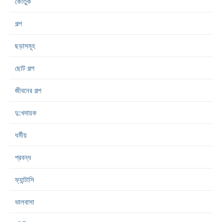
কৌতুক
গল্প
ছড়াসমূহ
ছোট গল্প
জীবনের গল্প
দু:খদায়ক
ধর্মীয়
প্রবন্ধ
ফ্যান্টাসি
ভালবাসা