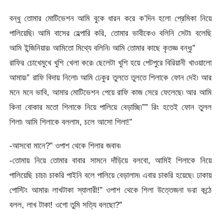
বন্ধু তোমার মোটিভেশন আমি বুকে ধারন করে ক’দিন হলো প্রেমিকা নিয়ে
পালিয়েছি৷ আমি বাসের হেল্পারি করি, তোমার ভাবীকেও বলিনি সেটা৷ বলেছি
আমি ইন্জিনিয়ার৷ আমিতো মিথ্যে বলিনি৷ আমি তোমার কাছে কৃতজ্ঞ বন্ধু৷”
রাফির চোখেমুখে খুশি খেলা করে৷ ছেলেটা খুশি হয়ে পেটপুরে বিরিয়ানী খাওয়ালো
আমায়৷” রাফি বিদায় নিলো৷ আমি ঢেকুর তুলতে তুলতে শিলাকে ফোন দেই৷ আর
মনে মনে ভাবি, আমার মোটিভেশন পেয়ে রাফি কাজ সেরে ফেলেছে৷ আর আমি
কিনা বোকার মতো শিলাকে নিয়ে পালিয়ে বেড়াচ্ছি৷”” রিং হতেই ফোন তুলল
শিলা৷ আমি শিলাকে বললাম, চলে আসো শিলা!”
-আসবো মানে?” ওপাশ থেকে শিলার জবাব৷
-তোমায় নিয়ে তোমার বাবার সামনে দাঁড়িয়ে বলবো, আমিই শিলাকে নিয়ে
পালিয়েছি চাচা৷ চাকরি পাইনি বলে পালিয়ে বেড়ালাম৷ এবার চাকরি হয়েছে৷ ঢাকায়
পোস্টিং আমার৷ লাখটাকা স্যালারী!” ওপাশ থেকে শিলা উত্তেজনা ভরা কন্ঠে
বলল, লাখ টাকা! ওগো তুমি সত্যি বলছো?”