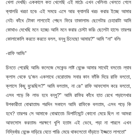
খেলা দেখছি৷ এককালে কত খেলেছি এই মাঠে৷ এখন খেলিনা৷ খেলতে গেলে
ক্যালরি খরচা হবে৷ এই সময়ে এসে আর ক্যালরি খরচ করার ইচ্ছে আমার
নেই৷ কাঁধে টোকা লাগতেই পেছন ফিরে তাকালাম৷ ছেলেটার চেহারাটা আমি
কোথাও দেখেছি মনে হচ্ছে৷ আমি মনে করার চেস্টা করি৷ ছেলেটা হাসে৷ তারপর
কোলাকোলি করতে করতে বলল, বন্ধু চিনেছো আমায়?” আমি “না” বলি৷
-রাফি আমি৷”
চিনতে পেরেছি আমি৷ কলেজে সেকেন্ড লাষ্ট বেন্ঞ্চে আমার সাথেই বসতো৷ ল্যাব
ক্লাস থেকে দু’জন একসাথে বেরোতাম৷ সবার কান ফাঁকি দিয়ে রাফি বলতো,
ক্লাসে কিছু বুঝেছিস?” আমি বলতাম, না রে৷” রাফি আফসোস করে বলতো,
এসব পড়ে কি লাভ হবে বন্ধু?” আমি রাফির কাঁধে হাত রেখে পড়ালেখার
উপকারীতা বোঝাতাম৷ পরদিন সকালে আমি রাফিকে বলতাম, এসব পড়ে কি
হবে? তারপর সে আমাকে বোঝাতো৷ ডিপার্টমেন্টে কোনো মেয়ে ছিল না আমরা
আফসোস করতাম৷ পরক্ষণে খুশি হতাম এই ভেবে, পড়া না পারলে এখন
নিদ্বির্ধায় বেন্ঞ্চে দাড়িয়ে যেতে পারি৷ মেয়ে থাকলেতো দাঁড়াতে ইজ্জতে লাগতো”