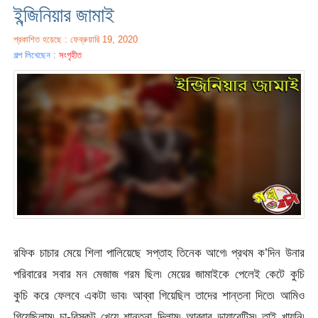
ইন্জিনিয়ার জামাই
প্রকাশিত হয়েছে : ফেব্রুয়ারি 19, 2020
গল্প লিখেছেন :
সংগৃহীত
রফিক চাচার মেয়ে শিলা পালিয়েছে সপ্তাহ তিনেক আগে৷ প্রথম ক’দিন উনার
পরিবারের সবার মন মেজাজ গরম ছিল৷ মেয়ের জামাইকে পেলেই কেটে কুচি
কুচি করে ফেলবে একটা ভাব৷ আব্বা গিয়েছিল তাদের শান্তনা দিতে৷ আমিও
গিয়েছিলাম৷ চা-বিস্কুট খেয়ে শান্তনা দিলাম৷ আব্বার ডায়াবেটিস৷ তাই খায়নি৷