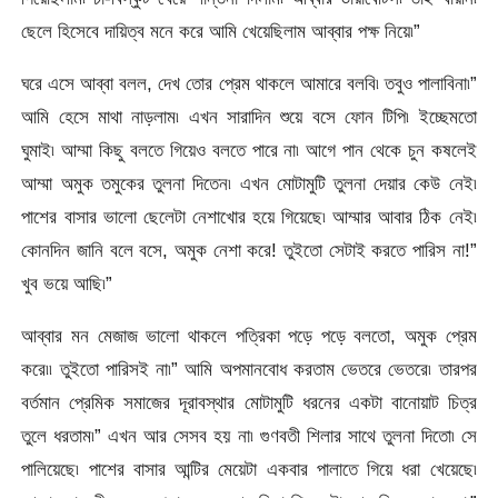
ছেলে হিসেবে দায়িত্ব মনে করে আমি খেয়েছিলাম আব্বার পক্ষ নিয়ে৷”
ঘরে এসে আব্বা বলল, দেখ তোর প্রেম থাকলে আমারে বলবি৷ তবুও পালাবিনা৷”
আমি হেসে মাথা নাড়লাম৷ এখন সারাদিন শুয়ে বসে ফোন টিপি৷ ইচ্ছেমতো
ঘুমাই৷ আম্মা কিছু বলতে গিয়েও বলতে পারে না৷ আগে পান থেকে চুন কষলেই
আম্মা অমুক তমুকের তুলনা দিতেন৷ এখন মোটামুটি তুলনা দেয়ার কেউ নেই৷
পাশের বাসার ভালো ছেলেটা নেশাখোর হয়ে গিয়েছে৷ আম্মার আবার ঠিক নেই৷
কোনদিন জানি বলে বসে, অমুক নেশা করে! তুইতো সেটাই করতে পারিস না!”
খুব ভয়ে আছি৷”
আব্বার মন মেজাজ ভালো থাকলে পত্রিকা পড়ে পড়ে বলতো, অমুক প্রেম
করে৷৷ তুইতো পারিসই না৷” আমি অপমানবোধ করতাম ভেতরে ভেতরে৷ তারপর
বর্তমান প্রেমিক সমাজের দূরাবস্থার মোটামুটি ধরনের একটা বানোয়াট চিত্র
তুলে ধরতাম৷” এখন আর সেসব হয় না৷ গুণবতী শিলার সাথে তুলনা দিতো৷ সে
পালিয়েছে৷ পাশের বাসার আন্টির মেয়েটা একবার পালাতে গিয়ে ধরা খেয়েছে৷