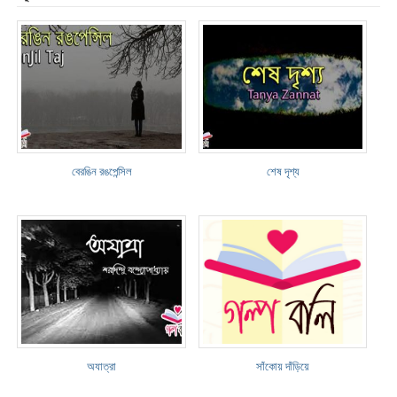
বেরঙিন রঙপেন্সিল
শেষ দৃশ্য
অযাত্রা
সাঁকোয় দাঁড়িয়ে