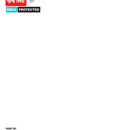
গল্পের বিষয়:
গল্প
অনুরূপ গল্প