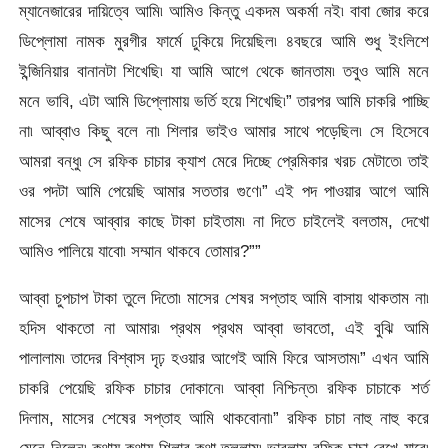
ম্যানেজারের দায়িত্বে আমি৷ আমিও কিন্তু একদম অকর্মা নই৷ বাবা জোর করে
ডিপ্লোমা নামক মুরগীর ফার্মে ঢুকিয়ে দিয়েছিল৷ ৪বছরে আমি শুধু ইংলিশে
ইন্জিনিয়ার বানানটা শিখেছি৷ যা আমি আগে থেকে জানতাম৷ তবুও আমি মনে
মনে ভাবি, এটা আমি ডিপ্লোমায় ভর্তি হয়ে শিখেছি৷” তারপর আমি চাকরি পাচ্ছি
না৷ আব্বাও কিছু বলে না৷ শিলার ভাইও আমার সাথে পড়েছিল৷ সে হিসেবে
আমরা বন্ধু৷ সে রফিক চাচার ক্যাশ মেরে দিচ্ছে প্রেমিকার খরচ মেটাতে৷ তাই
ওর পদটা আমি পেয়েছি আমার সততার গুণে৷” এই পদ পাওয়ার আগে আমি
মাসের শেষে আব্বার কাছে টাকা চাইতাম৷ না দিতে চাইলেই বলতাম, দেখো
আমিও পালিয়ে যাবো৷ সম্মান থাকবে তোমার?””
আব্বা চুপচাপ টাকা তুলে দিতো৷ মাসের শেষর সপ্তাহ আমি বাসায় থাকতাম না৷
হদিস থাকতো না আমার৷ প্রথম প্রথম আব্বা ভাবতো, এই বুঝি আমি
পালালাম৷ তাদের বিশ্বাস দৃঢ় হওয়ার আগেই আমি ফিরে আসতাম৷” এখন আমি
চাকরি পেয়েছি রফিক চাচার দোকানে৷ আব্বা নিশ্চিন্ত৷ রফিক চাচাকে শর্ত
দিলাম, মাসের শেষের সপ্তাহ আমি থাকবোনা৷” রফিক চাচা নাহু নাহু করে