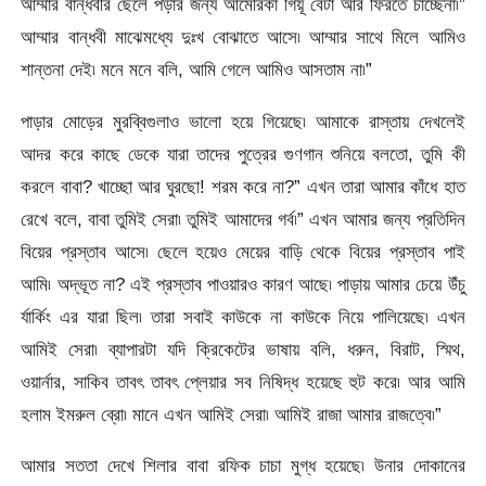
আম্মার বান্ধবীর ছেলে পড়ার জন্য আমেরিকা গিয়ূ বেটা আর ফিরতে চাচ্ছেনা৷”
আম্মার বান্ধবী মাঝেমধ্যে দুঃখ বোঝাতে আসে৷ আম্মার সাথে মিলে আমিও
শান্তনা দেই৷ মনে মনে বলি, আমি গেলে আমিও আসতাম না৷”
পাড়ার মোড়ের মুরব্বিগুলাও ভালো হয়ে গিয়েছে৷ আমাকে রাস্তায় দেখলেই
আদর করে কাছে ডেকে যারা তাদের পুত্রের গুণগান শুনিয়ে বলতো, তুমি কী
করলে বাবা? খাচ্ছো আর ঘুরছো! শরম করে না?” এখন তারা আমার কাঁধে হাত
রেখে বলে, বাবা তুমিই সেরা৷ তুমিই আমাদের গর্ব৷” এখন আমার জন্য প্রতিদিন
বিয়ের প্রস্তাব আসে৷ ছেলে হয়েও মেয়ের বাড়ি থেকে বিয়ের প্রস্তাব পাই
আমি৷ অদ্ভূত না? এই প্রস্তাব পাওয়ারও কারণ আছে৷ পাড়ায় আমার চেয়ে উঁচু
র্যার্কিং এর যারা ছিল৷ তারা সবাই কাউকে না কাউকে নিয়ে পালিয়েছে৷ এখন
আমিই সেরা৷ ব্যাপারটা যদি ক্রিকেটের ভাষায় বলি, ধরুন, বিরাট, স্মিথ,
ওয়ার্নার, সাকিব তাবৎ তাবৎ প্লেয়ার সব নিষিদ্ধ হয়েছে হুট করে৷ আর আমি
হলাম ইমরুল ব্রো৷ মানে এখন আমিই সেরা৷ আমিই রাজা আমার রাজত্বে৷”
আমার সততা দেখে শিলার বাবা রফিক চাচা মুগ্ধ হয়েছে৷ উনার দোকানের