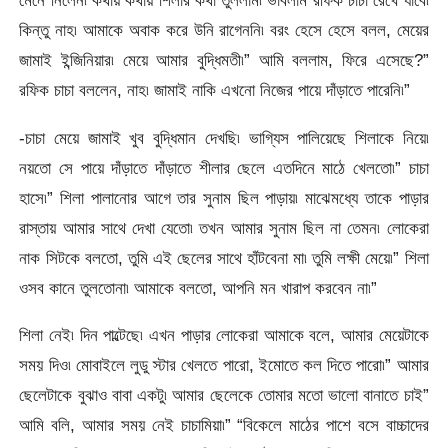
মেনে নিলেন৷ কথায় কথায় শিলার কথা তুললাম৷ ভাবলাম রফিক চাচা রেখে যাবে৷
কিন্তু নাহ৷ আমাকে অবাক করে উনি রাগেননি৷ বরং হেসে হেসে বলল, মেয়ের
জামাই ইন্জিনিয়ার৷ মেয়ে আমার বুদ্ধিমতী৷” আমি বললাম, ফিরে এসেছে?”
রফিক চাচা বললেন, নাহ৷ জামাই নাকি এখনো নিজের পায়ে দাঁড়াতে পারেনি৷”
-চাচা মেয়ে জামাই খুব বুদ্ধিমান দেখছি৷ ভাগ্যিস পালিয়েছে শিলাকে নিয়ে৷
নয়তো সে পায়ে দাঁড়াতে দাঁড়াতে শীলার ছেলে এতদিনে মাঠে খেলতো৷” চাচা
হাসে৷” শিলা পালানোর আগে তার সুনাম ছিল পাড়ায়৷ মাঝেমধ্যে তাকে পাড়ার
রাস্তায় আমার সাথে দেখা যেতো৷ তখন আমার সুনাম ছিল না তেমন৷ লোকেরা
নাক সিটকে বলতো, তুমি এই ছেলের সাথে হাঁটবেনা মা৷ তুমি লক্ষী মেয়ে৷” শিলা
ওসব কানে তুলতোনা৷ আমাকে বলতো, আপনি মন খারাপ করবেন না৷”
শিলা নেই৷ দিন পাল্টেছে৷ এখন পাড়ার লোকেরা আমাকে বলে, আমার মেয়েটাকে
সময় দিও৷ মোবাইলে লুডু স্টার খেলতে পারো, ইমোতে কল দিতে পারো৷” আমার
ছেলেটাকে বুঝাও বাবা একটু৷ আমার ছেলেকে তোমার মতো ভালো বানাতে চাই”
আমি বলি, আমার সময় নেই চাচামিয়া৷” “বিকেলে মাঠের পাশে বসে বাচ্চাদের