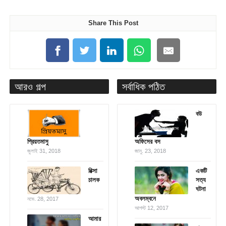
Share This Post
আরও গল্প
সর্বাধিক পঠিত
বউ
প্রিয়তমাসু
অফিসের বস
জুলাই 31, 2018
জানু. 23, 2018
রিক্সা
একটি
চালক
সত্য
ঘটনা
অবলম্বনে
নভে. 28, 2017
আগস্ট 12, 2017
আমার