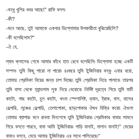
-বন্ধু খুশির খবর আছে!” রাফি বলল৷
-কী?
-মনে আছে, তুই আমাকে একবার ডিপ্লোমার উপকারীতা বুঝিয়েছিলি?
-কী বলেছিলাম?”
-ঐ যে,
ল্যাব ক্লাসের শেষে আমার কাঁধে হাত রেখে বলেছিলি৷ ডিপ্লোমা হচ্ছে একটি
সম্পদ৷ তুমি কিছু পারো না পারো৷ ৪ঃবছর তুমি ইন্জিনিয়ার বন্ধু৷ এবার ধরো,
তোমার প্রেমিকা বিয়ের জন্য চাপ দিচ্ছে৷ তুমি প্রেমিকা নিয়ে পালাবে৷ তারপর
তুমি বাসা থেকে হ্যান্ডসাম লুক নিয়ে বেরোবে৷ নির্দিষ্ট দূরত্বে গিয়ে তুমি মাটি
কাটো, গাছ কাটো, চুল কাটো, খৎনা স্পেশালিষ্ট, ভ্যান, ট্রাক, বাস, বাসের
হেল্পারি, লন্ঞ্চের হেল্পারি, তেলাপোকা, ছাড়পোকার ঔষধ বিক্রি করো৷ ঐগুলা
তোমার ব্যাপার৷ মনে রাখবা দিনশেষে তুমি ইন্জিনিয়ার৷ প্রেমিকার বাবার সামনে
গিয়ে বলতে পারবে, বাবা আমি ইন্জিনিয়ার৷ গাড়ি বানাই, দালান বানাই!” মেয়ের
বাবাও বলবে, মেয়ে আমার ইন্জিনিয়ার এর সাথে পালিয়েছে৷”